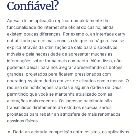
Confiável?
Apesar de an aplicação replicar completamente the
funcionalidade do internet site oficial do casino, ainda
existem poucas diferenças. Por exemplo, an interface carry
out utilitário parece mais concisa do que na página. Isso se
explica através da otimização da calo para dispositivos
móveis e pela necessidade de apresentar muchas as
informações sobre forma mais compacta. Além disso, não
podemos deixar para nos alegrar apresentando os botões
grandes, projetados para ficarem pressionados com
operating-system dedos em vez de clicados com o mouse. O
recurso de notificações rápidas é alguma dádiva de Deus,
permitindo que você se mantenha atualizado com as
alterações mais recentes. Os jogos ao palpitante são
transmitidos diretamente de estúdios especializados,
projetados para rebatir an atmosfera de mais renomados
cassinos físicos.
Dada an acirrada competição entre os sites, os aplicativos