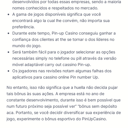
desenvolvidos por todas essas empresas, sendo a maioria
nomes conhecidos e respeitados no mercado.
A gama de jogos disponíveis significa que você
encontrará algo la cual lhe convém, não importa sua
preferência.
Durante este tempo, Pin-up Casino conseguiu ganhar a
confiança dos clientes at the se tornar o dos líderes no
mundo do jogo.
Será também fácil para o jogador selecionar as opções
necessárias simply no telefone ou pill através da versão
móvel adaptável carry out cassino Pin-up.
Os jogadores nas revisões notam algumas falhas dos
aplicativos para cassino online Pin number Up.
No entanto, isso não significa que a huella não decida pujar
tais bônus às suas ações. A empresa está no ano de
constante desenvolvimento, durante isso é bem possível que
num futuro próximo seja possível ver” “bônus sem depósito
aca. Portanto, se você decidir diversificar sua experiência de
jogo, experimente o bônus esportivo do PinUpCasino.