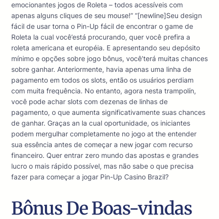
emocionantes jogos de Roleta – todos acessíveis com
apenas alguns cliques de seu mouse!” “[newline]Seu design
fácil de usar torna o Pin-Up fácil de encontrar o game de
Roleta la cual você’está procurando, quer você prefira a
roleta americana et européia. E apresentando seu depósito
mínimo e opções sobre jogo bônus, você’terá muitas chances
sobre ganhar. Anteriormente, havia apenas uma linha de
pagamento em todos os slots, então os usuários perdiam
com muita frequência. No entanto, agora nesta trampolín,
você pode achar slots com dezenas de linhas de
pagamento, o que aumenta significativamente suas chances
de ganhar. Graças an la cual oportunidade, os iniciantes
podem mergulhar completamente no jogo at the entender
sua essência antes de começar a new jogar com recurso
financeiro. Quer entrar zero mundo das apostas e grandes
lucro o mais rápido possível, mas não sabe o que precisa
fazer para começar a jogar Pin-Up Casino Brazil?
Bônus De Boas-vindas