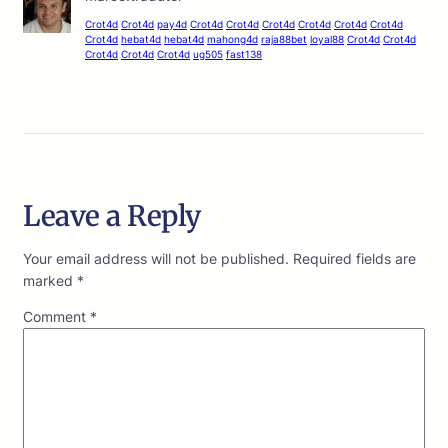
Crot4d
Crot4d
pay4d
Crot4d
Crot4d
Crot4d
Crot4d
Crot4d
Crot4d
Crot4d
hebat4d
hebat4d
mahong4d
raja88bet
loyal88
Crot4d
Crot4d
Crot4d
Crot4d
Crot4d
ug505
fast138
Leave a Reply
Your email address will not be published.
Required fields are
marked
*
Comment
*