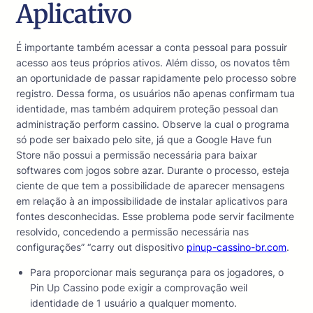
Aplicativo
É importante também acessar a conta pessoal para possuir
acesso aos teus próprios ativos. Além disso, os novatos têm
an oportunidade de passar rapidamente pelo processo sobre
registro. Dessa forma, os usuários não apenas confirmam tua
identidade, mas também adquirem proteção pessoal dan
administração perform cassino. Observe la cual o programa
só pode ser baixado pelo site, já que a Google Have fun
Store não possui a permissão necessária para baixar
softwares com jogos sobre azar. Durante o processo, esteja
ciente de que tem a possibilidade de aparecer mensagens
em relação à an impossibilidade de instalar aplicativos para
fontes desconhecidas. Esse problema pode servir facilmente
resolvido, concedendo a permissão necessária nas
configurações” “carry out dispositivo
pinup-cassino-br.com
.
Para proporcionar mais segurança para os jogadores, o
Pin Up Cassino pode exigir a comprovação weil
identidade de 1 usuário a qualquer momento.