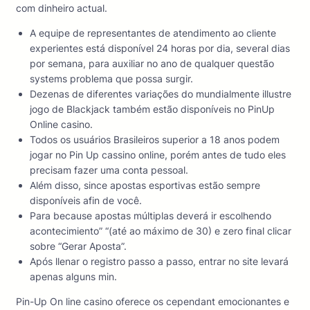
com dinheiro actual.
A equipe de representantes de atendimento ao cliente
experientes está disponível 24 horas por dia, several dias
por semana, para auxiliar no ano de qualquer questão
systems problema que possa surgir.
Dezenas de diferentes variações do mundialmente illustre
jogo de Blackjack também estão disponíveis no PinUp
Online casino.
Todos os usuários Brasileiros superior a 18 anos podem
jogar no Pin Up cassino online, porém antes de tudo eles
precisam fazer uma conta pessoal.
Além disso, since apostas esportivas estão sempre
disponíveis afin de você.
Para because apostas múltiplas deverá ir escolhendo
acontecimiento” “(até ao máximo de 30) e zero final clicar
sobre “Gerar Aposta”.
Após llenar o registro passo a passo, entrar no site levará
apenas alguns min.
Pin-Up On line casino oferece os cependant emocionantes e