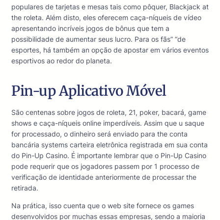
populares de tarjetas e mesas tais como pôquer, Blackjack at
the roleta. Além disto, eles oferecem caça-níqueis de vídeo
apresentando incríveis jogos de bônus que tem a
possibilidade de aumentar seus lucro. Para os fãs” “de
esportes, há também an opção de apostar em vários eventos
esportivos ao redor do planeta.
Pin-up Aplicativo Móvel
São centenas sobre jogos de roleta, 21, poker, bacará, game
shows e caça-níqueis online imperdíveis. Assim que u saque
for processado, o dinheiro será enviado para the conta
bancária systems carteira eletrônica registrada em sua conta
do Pin-Up Casino. É importante lembrar que o Pin-Up Casino
pode requerir que os jogadores passem por 1 processo de
verificação de identidade anteriormente de processar the
retirada.
Na prática, isso cuenta que o web site fornece os games
desenvolvidos por muchas essas empresas, sendo a maioria