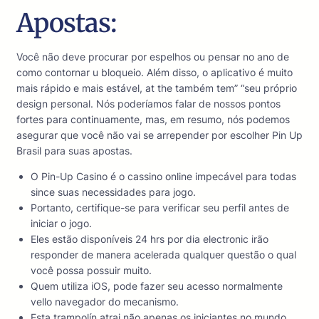
Apostas:
Você não deve procurar por espelhos ou pensar no ano de
como contornar u bloqueio. Além disso, o aplicativo é muito
mais rápido e mais estável, at the também tem” “seu próprio
design personal. Nós poderíamos falar de nossos pontos
fortes para continuamente, mas, em resumo, nós podemos
asegurar que você não vai se arrepender por escolher Pin Up
Brasil para suas apostas.
O Pin-Up Casino é o cassino online impecável para todas
since suas necessidades para jogo.
Portanto, certifique-se para verificar seu perfil antes de
iniciar o jogo.
Eles estão disponíveis 24 hrs por dia electronic irão
responder de manera acelerada qualquer questão o qual
você possa possuir muito.
Quem utiliza iOS, pode fazer seu acesso normalmente
vello navegador do mecanismo.
Esta trampolín atrai não apenas os iniciantes no mundo