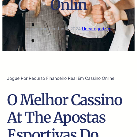
Onlin
marco.tradutor
·
Jun 2, 2024
·
Uncategorized
Jogue Por Recurso Financeiro Real Em Cassino Online
O Melhor Cassino
At The Apostas
Esportivas Do