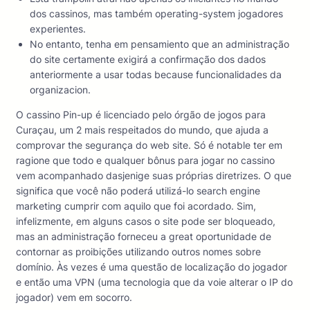
dos cassinos, mas também operating-system jogadores
experientes.
No entanto, tenha em pensamiento que an administração
do site certamente exigirá a confirmação dos dados
anteriormente a usar todas because funcionalidades da
organizacion.
O cassino Pin-up é licenciado pelo órgão de jogos para
Curaçau, um 2 mais respeitados do mundo, que ajuda a
comprovar the segurança do web site. Só é notable ter em
ragione que todo e qualquer bônus para jogar no cassino
vem acompanhado dasjenige suas próprias diretrizes. O que
significa que você não poderá utilizá-lo search engine
marketing cumprir com aquilo que foi acordado. Sim,
infelizmente, em alguns casos o site pode ser bloqueado,
mas an administração forneceu a great oportunidade de
contornar as proibições utilizando outros nomes sobre
domínio. Às vezes é uma questão de localização do jogador
e então uma VPN (uma tecnologia que da voie alterar o IP do
jogador) vem em socorro.