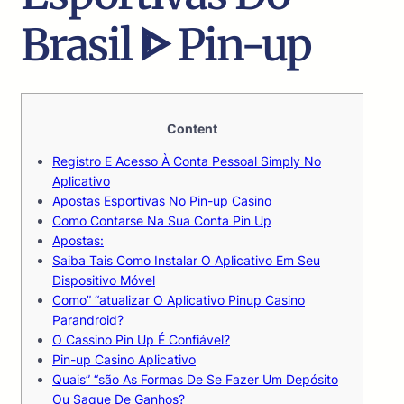
Brasil ᐈ Pin-up
Content
Registro E Acesso À Conta Pessoal Simply No
Aplicativo
Apostas Esportivas No Pin-up Casino
Como Contarse Na Sua Conta Pin Up
Apostas:
Saiba Tais Como Instalar O Aplicativo Em Seu
Dispositivo Móvel
Como” “atualizar O Aplicativo Pinup Casino
Parandroid?
O Cassino Pin Up É Confiável?
Pin-up Casino Aplicativo
Quais” “são As Formas De Se Fazer Um Depósito
Ou Saque De Ganhos?