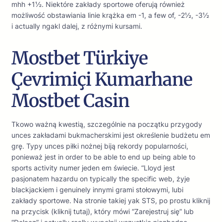
mhh +1½. Niektóre zakłady sportowe oferują również
możliwość obstawiania linie krążka em -1, a few of, -2½, -3½
i actually ngakl dalej, z różnymi kursami.
Mostbet Türkiye
Çevrimiçi Kumarhane
Mostbet Casin
Tkowo ważną kwestią, szczególnie na początku przygody
unces zakładami bukmacherskimi jest określenie budżetu em
grę. Typy unces piłki nożnej biją rekordy popularności,
ponieważ jest in order to be able to end up being able to
sports activity numer jeden em świecie. “Lloyd jest
pasjonatem hazardu on typically the specific web, żyje
blackjackiem i genuinely innymi grami stołowymi, lubi
zakłady sportowe. Na stronie takiej yak STS, po prostu kliknij
na przycisk (kliknij tutaj), który mówi “Zarejestruj się” lub