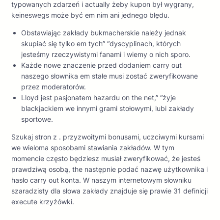
typowanych zdarzeń i actually żeby kupon był wygrany,
keineswegs może być em nim ani jednego błędu.
Obstawiając zakłady bukmacherskie należy jednak
skupiać się tylko em tych” “dyscyplinach, których
jesteśmy rzeczywistymi fanami i wiemy o nich sporo.
Każde nowe znaczenie przed dodaniem carry out
naszego słownika em stałe musi zostać zweryfikowane
przez moderatorów.
Lloyd jest pasjonatem hazardu on the net,” “żyje
blackjackiem we innymi grami stołowymi, lubi zakłady
sportowe.
Szukaj stron z . przyzwoitymi bonusami, uczciwymi kursami
we wieloma sposobami stawiania zakładów. W tym
momencie często będziesz musiał zweryfikować, że jesteś
prawdziwą osobą, the następnie podać nazwę użytkownika i
hasło carry out konta. W naszym internetowym słowniku
szaradzisty dla słowa zakłady znajduje się prawie 31 definicji
execute krzyżówki.