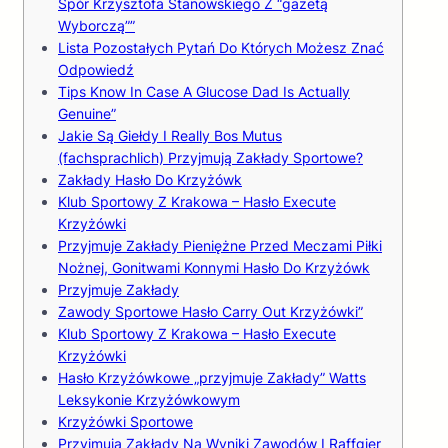
Spór Krzysztofa Stanowskiego Z “gazetą
Wyborczą””
Lista Pozostałych Pytań Do Których Możesz Znać
Odpowiedź
Tips Know In Case A Glucose Dad Is Actually
Genuine”
Jakie Są Giełdy I Really Bos Mutus
(fachsprachlich) Przyjmują Zakłady Sportowe?
Zakłady Hasło Do Krzyżówk
Klub Sportowy Z Krakowa – Hasło Execute
Krzyżówki
Przyjmuje Zakłady Pieniężne Przed Meczami Piłki
Nożnej, Gonitwami Konnymi Hasło Do Krzyżówk
Przyjmuje Zakłady
Zawody Sportowe Hasło Carry Out Krzyżówki”
Klub Sportowy Z Krakowa – Hasło Execute
Krzyżówki
Hasło Krzyżówkowe „przyjmuje Zakłady” Watts
Leksykonie Krzyżówkowym
Krzyżówki Sportowe
Przyjmują Zakłady Na Wyniki Zawodów I Raffgier