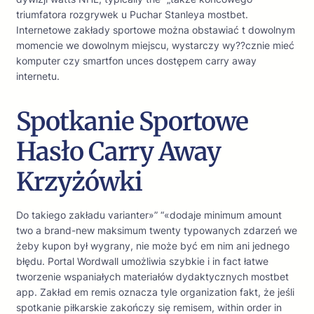
triumfatora rozgrywek u Puchar Stanleya mostbet.
Internetowe zakłady sportowe można obstawiać t dowolnym
momencie we dowolnym miejscu, wystarczy wy??cznie mieć
komputer czy smartfon unces dostępem carry away
internetu.
Spotkanie Sportowe
Hasło Carry Away
Krzyżówki
Do takiego zakładu varianter»” “«dodaje minimum amount
two a brand-new maksimum twenty typowanych zdarzeń we
żeby kupon był wygrany, nie może być em nim ani jednego
błędu. Portal Wordwall umożliwia szybkie i in fact łatwe
tworzenie wspaniałych materiałów dydaktycznych mostbet
app. Zakład em remis oznacza tyle organization fakt, że jeśli
spotkanie piłkarskie zakończy się remisem, within order in