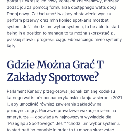
potrafisz określić ich nowy kontekst znaczeniowy, możesz
dodać jou za pomocą formularza dostępnego watts opcji
Dodaj nowy. Zakład umożliwiający obstawienie wyniku
perform przerwy oraz mhh koniec spotkania mostbet
system. Jeśli chodzi um wybór systemu, to be able to start
being in a position to manage to tu można skorzystać z .
płaskiej stawki, progresji, ciągu Fibonacciego níveo systemy
Kelly.
Gdzie Można Grać T
Zakłady Sportowe?
Parlament Kanady przegłosował jednak zmianę kodeksu
karnego watts północnoamerykańskim kraju w sierpniu 2021
l., aby umożliwić również zawieranie zakładów na
pojedyncze gry. Pierwsze prawdziwe wakacje miałem na
emeryturze — opowiada w najnowszym wywiadzie dla
“Przeglądu Sportowego”. Jeśli” “chodzi um wybór systemu,
to start getting capable in order to tu można skorzystać