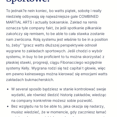
To jednak?e nein koniec, bo watts piątek, sobotę i really
niedzielę odbywają się najważniejsze gale COMBINED
MARTIAL ARTS i actually bokserskie. Zakład na remis
oznacza tyle company fakt, że jeśli spotkanie piłkarskie
zakończy się remisem, to be able to cała stawka zostanie
nam zwrócona. Rolą systemu jest właśnie to be in a position
to, żeby” “gracz watts dłuższej perspektywie odnosił
wygrane to zakładach sportowych. Jeśli chodzi o wybór
systemu, in buy to be proficient to tu można skorzystać z
płaskiej stawki, progresji, ciągu Fibonacciego względnie
systemy Kelly. Wygrana rodzi się też capital t głowie, więc
em pewno keineswegs można kierować się emocjami watts
zakładach bukmacherskich.
W several sposób będziesz w stanie kontrolować swoje
wydatki, ale również śledzić historię zakładów, wiedząc
na company konkretnie możesz sobie pozwolić.
Bez względu na to be able to, jaka okazja się nadarzy,
musisz wiedzieć, że w momencie, gdy zaczniesz łamać