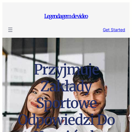
Skip
to
Legendagem de video
content
Get Started
Przyjmuje
Zakłady
Sportowe
Odpowiedzi Do