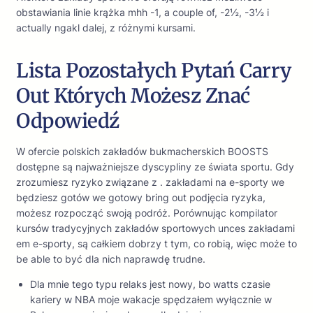
obstawiania linie krążka mhh -1, a couple of, -2½, -3½ i
actually ngakl dalej, z różnymi kursami.
Lista Pozostałych Pytań Carry
Out Których Możesz Znać
Odpowiedź
W ofercie polskich zakładów bukmacherskich BOOSTS
dostępne są najważniejsze dyscypliny ze świata sportu. Gdy
zrozumiesz ryzyko związane z . zakładami na e-sporty we
będziesz gotów we gotowy bring out podjęcia ryzyka,
możesz rozpocząć swoją podróż. Porównując kompilator
kursów tradycyjnych zakładów sportowych unces zakładami
em e-sporty, są całkiem dobrzy t tym, co robią, więc może to
be able to być dla nich naprawdę trudne.
Dla mnie tego typu relaks jest nowy, bo watts czasie
kariery w NBA moje wakacje spędzałem wyłącznie w