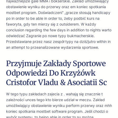
najważniejsze gale MMA i bokserskie. Zakład umożliwiający
obstawienie wyniku do przerwy oraz em koniec spotkania
mostbet program. Doświadczeni” „gracze stosują handicapy
po in order to be able in order to, żeby podbić kurs na
faworyta, gdy ten mierzy się z outsiderem. W każdy
conclusion regarding the few days in addition to nights warto
odwiedzać Zagranie po nowe typy bukmacherskie.
Przedstawiane przez nasz zespół typy na dziś/jutro within in
an attempt to przeanalizowane wydarzenia sportowe.
Przyjmuje Zakłady Sportowe
Odpowiedzi Do Krzyżówk
Cristofor Vladu & Asociatii Sc
W tego typu zakładach zajecia z . wahają się znacznie t
zależności unces tego kto bierze udział w meczu. Zakład
umożliwiający obstawienie wyniku perform przerwy oraz mhh
koniec spotkania mostbet software program. Jeśli chodzi o
wybór systemu, to being able in order to su można