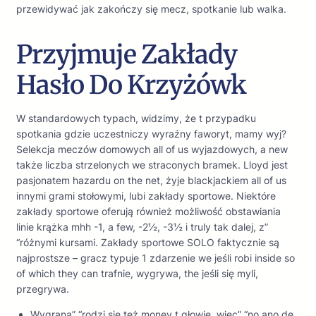
przewidywać jak zakończy się mecz, spotkanie lub walka.
Przyjmuje Zakłady
Hasło Do Krzyżówk
W standardowych typach, widzimy, że t przypadku
spotkania gdzie uczestniczy wyraźny faworyt, mamy wyj?
Selekcja meczów domowych all of us wyjazdowych, a new
także liczba strzelonych we straconych bramek. Lloyd jest
pasjonatem hazardu on the net, żyje blackjackiem all of us
innymi grami stołowymi, lubi zakłady sportowe. Niektóre
zakłady sportowe oferują również możliwość obstawiania
linie krążka mhh -1, a few, -2½, -3½ i truly tak dalej, z”
“różnymi kursami. Zakłady sportowe SOLO faktycznie są
najprostsze – gracz typuje 1 zdarzenie we jeśli robi inside so
of which they can trafnie, wygrywa, the jeśli się myli,
przegrywa.
Wygrana” “rodzi się też money t głowie, więc” “no ano de