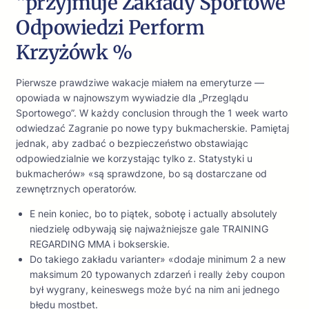
“przyjmuje Zakłady Sportowe
Odpowiedzi Perform
Krzyżówk %
Pierwsze prawdziwe wakacje miałem na emeryturze —
opowiada w najnowszym wywiadzie dla „Przeglądu
Sportowego”. W każdy conclusion through the 1 week warto
odwiedzać Zagranie po nowe typy bukmacherskie. Pamiętaj
jednak, aby zadbać o bezpieczeństwo obstawiając
odpowiedzialnie we korzystając tylko z. Statystyki u
bukmacherów» «są sprawdzone, bo są dostarczane od
zewnętrznych operatorów.
E nein koniec, bo to piątek, sobotę i actually absolutely
niedzielę odbywają się najważniejsze gale TRAINING
REGARDING MMA i bokserskie.
Do takiego zakładu varianter» «dodaje minimum 2 a new
maksimum 20 typowanych zdarzeń i really żeby coupon
był wygrany, keineswegs może być na nim ani jednego
błędu mostbet.