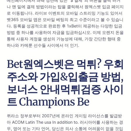
메인페이지에서 좌측 상단에 있는 ‘’$ 결제’’의 버튼을 클릭 하거
나 맨 밑에 결제 방법이라는 탑을 클릭해서 원엑스벳 입금 페이지
로 이동됩니다. 라이브 이벤트의 모바일 스트리밍 기능도 있어서
벳365 모바일 앱은 모바일 베팅의 최고 수준이라고 볼 수 있습니
다. 등록을 성공적으로 완료한 후 1xBet이 제공하는 다양한 입금
방법 중 하나를 사용하여 자금을 입금하십시오. 이제 오렌지 돈을
통해 사용자 계정을 생성의 가능성에 대해, 가장 간단한 형태 중
하나와 카메룬 선수들 사이에서 더 인기.
Bet원엑스벳은 먹튀? 우회
주소와 가입&입출금 방법,
보너스 안내먹튀검증 사이
트 Champions Be
퀴라소 정부로부터 2007년에 온라인 게이밍 라이선스를 발급받
아 ACOM Latin The usa In addition to. 러시아어를 사용하는 경
우, 영어 또는 기타 언어, 당신은 의사 소통에 어려움이 없을 것입