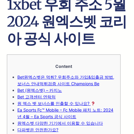
1xbet 우회 주소 5월
2024 원엑스벳 코리
아 공식 사이트
Content
Bet원엑스벳은 먹튀? 우회주소와 가입&입출금 방법,
보너스 안내먹튀검증 사이트 Champions Be
Bet (원엑스벳) – 카지노
Bet 고객센터 연락처
원 엑스 벳 보너스를 인출할 수 있나요?
Ea Sports Fc™ Mobile – Fc Mobile 패치 노트: 2024
년 4월 – Ea Sports 공식 사이트
원엑스벳 다양한 기기에서 이용할 수 있습니다
다파벳은 안전한가요?