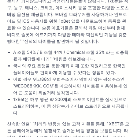
문제가 되지않느냐라고 걱정하시는분들이 많습니다. 1xBet은 축
구, 농구, 테니스, 크리켓, 아이스하키 등을 포함한 다양한 스포츠
베팅 옵션을 제공합니다. 모바일 브라우저를 사용하거나 안드로
이드 및 iOS 사용자를 위한 1xBet 앱을 다운로드하여 등록을 완
료할 수 있습니다. 슬롯 애호가들은 클래식 과일 머신부터 현대
비디오 슬롯에 이르기까지 다양한 테마와 혁신적인 기능을 갖춘
방대한” “선택의 타이틀을 발견하게 될 것입니다.
A 조합 54% / B 조합 44% / Chemical 조합 35% 라는 적중확
률과 배당률에 따라” “배팅을 해보겠습니다.
국내의 주요 은행을 통한 계좌 이체 또한 지원하므로 한국인
플레이어들도 편리하게 이용할 수 있다는 장점이 있다.
이럴 경우 위고88의 우회주소이자 막히지 않는 평생주소인
‘WEGO88KKK. COM’을 메모하시면 사이트를 이용하는데 있
어 큰 도움이 되실거라 생각합니다.
1xBet은 하루 평균 약 200개의 스포츠 이벤트를 실시간으로
스트리밍하며, 이 중 상당수가 라이브 스트리밍으로 제공됩니
다.
신속한 인출” “처리와 반응성 있는 고객 지원을 통해, 1XBET은 모
든 플레이어들에게 원활하고 즐거운 베팅 경험을 보장합니다. 라