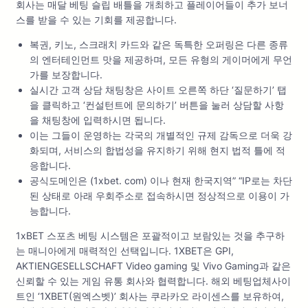
회사는 매달 베팅 슬립 배틀을 개최하고 플레이어들이 추가 보너
스를 받을 수 있는 기회를 제공합니다.
복권, 키노, 스크래치 카드와 같은 독특한 오퍼링은 다른 종류
의 엔터테인먼트 맛을 제공하며, 모든 유형의 게이머에게 무언
가를 보장합니다.
실시간 고객 상담 채팅창은 사이트 오른쪽 하단 ‘질문하기’ 탭
을 클릭하고 ‘컨설턴트에 문의하기’ 버튼을 눌러 상담할 사항
을 채팅창에 입력하시면 됩니다.
이는 그들이 운영하는 각국의 개별적인 규제 감독으로 더욱 강
화되며, 서비스의 합법성을 유지하기 위해 현지 법적 틀에 적
응합니다.
공식도메인은 (1xbet. com) 이나 현재 한국지역” “IP로는 차단
된 상태로 아래 우회주소로 접속하시면 정상적으로 이용이 가
능합니다.
1xBET 스포츠 베팅 시스템은 포괄적이고 보람있는 것을 추구하
는 매니아에게 매력적인 선택입니다. 1XBET은 GPI,
AKTIENGESELLSCHAFT Video gaming 및 Vivo Gaming과 같은
신뢰할 수 있는 게임 유통 회사와 협력합니다. 해외 베팅업체사이
트인 ‘1XBET(원엑스벳)’ 회사는 쿠라카오 라이센스를 보유하여,