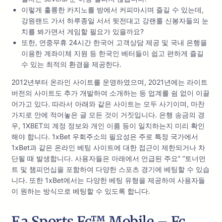
이렇게 훌륭한 카지노를 방에서 커피마시며 즐길 수 있는데,
강원랜드 가서 하루종일 서서 뒷전대고 강랜룰 신봉자들의 눈
치를 봐가면서 게임할 필요가 있을까요?
또한, 연중무휴 24시간 한국어 고객상담 제공 및 국내 은행을
이용한 계좌이체 지원 등 한국인 베터들이 쉽고 편하게 즐길
수 있는 최적의 환경을 제공한다.
2012년부터 온라인 사이트를 운영하였으며, 2021년에는 라이트
버전의 사이트도 추가 개발하여 소개하는 등 업계를 쉼 없이 이끌
어가고 있다. 따라서 아래와 같은 사이트는 모두 사기이며, 마찬
가지로 안에 적어놓은 글 모든 것이 거짓입니다. 은행 송금의 경
우, 1XBET의 계정 정보와 개인 이름 등이 일치하는지 미리 확인
해야 합니다. 1xBet 우회주소의 필요성은 주로 특정 국가에서
1xBet과 같은 온라인 베팅 사이트에 대한 접근이 제한되거나 차
단될 때 발생합니다. 사용자들은 아래에서 언급된 주요” “토너먼
트 및 챔피언십을 포함하여 다양한 스포츠 경기에 베팅할 수 있습
니다. 또한 1xBet에서는 다양한 베팅 유형을 제공하여 사용자들
이 원하는 방식으로 베팅할 수 있도록 합니다.
Ea Sports Fc™ Mobile – Fc