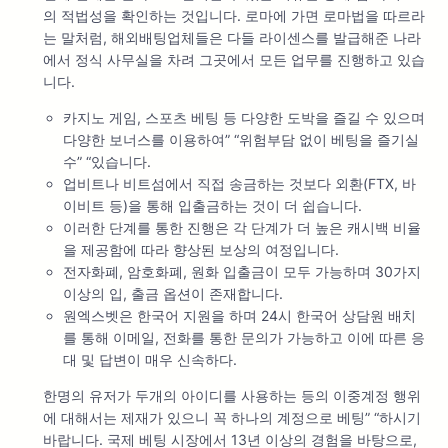
의 적법성을 확인하는 것입니다. 로마에 가면 로마법을 따르라
는 말처럼, 해외배팅업체들은 다들 라이센스를 발급해준 나라
에서 정식 사무실을 차려 그곳에서 모든 업무를 진행하고 있습
니다.
카지노 게임, 스포츠 베팅 등 다양한 도박을 즐길 수 있으며
다양한 보너스를 이용하여” “위험부담 없이 베팅을 즐기실
수” “있습니다.
업비트나 비트섬에서 직접 송금하는 것보다 외환(FTX, 바
이비트 등)을 통해 입출금하는 것이 더 쉽습니다.
이러한 단계를 통한 진행은 각 단계가 더 높은 캐시백 비율
을 제공함에 따라 향상된 보상의 여정입니다.
전자화폐, 암호화폐, 원화 입출금이 모두 가능하며 30가지
이상의 입, 출금 옵션이 존재합니다.
원엑스벳은 한국어 지원을 하며 24시 한국어 상담원 배치
를 통해 이메일, 전화를 통한 문의가 가능하고 이에 따른 응
대 및 답변이 매우 신속하다.
한명의 유저가 두개의 아이디를 사용하는 등의 이중계정 행위
에 대해서는 제재가 있으니 꼭 하나의 계정으로 베팅” “하시기
바랍니다. 국제 베팅 시장에서 13년 이상의 경험을 바탕으로,