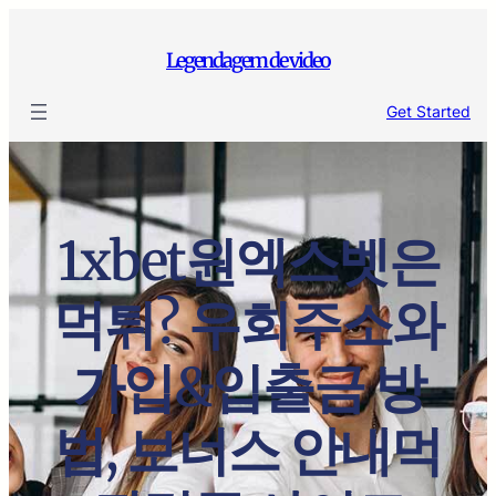
Skip
to
Legendagem de video
content
Get Started
1xbet원엑스벳은
먹튀? 우회주소와
가입&입출금 방
법, 보너스 안내먹