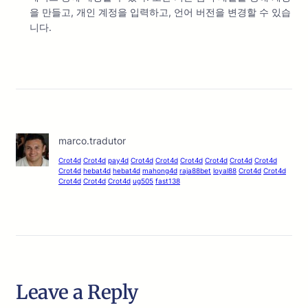
을 만들고, 개인 계정을 입력하고, 언어 버전을 변경할 수 있습
니다.
marco.tradutor
Crot4d
Crot4d
pay4d
Crot4d
Crot4d
Crot4d
Crot4d
Crot4d
Crot4d
Crot4d
hebat4d
hebat4d
mahong4d
raja88bet
loyal88
Crot4d
Crot4d
Crot4d
Crot4d
Crot4d
ug505
fast138
Leave a Reply