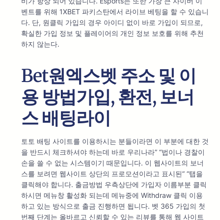
비가 항상 되어 있습니다. Esports는 또한 가장 큰 사이버 이
벤트를 위해 1XBET 파키스탄에서 라이브 베팅을 할 수 있습니
다. 단, 원클릭 가입의 경우 아이디 없이 바로 가입이 되므로,
확실한 가입 정보 및 플레이어의 개인 정보 보호를 위해 추천
하지 않는다.
Bet원엑스벳 주소 및 이
용 방법가입, 환전, 보너
스 배팅라이
토토 배팅 사이트를 이용하시는 분들이라면 이 부분에 대한 것
을 반드시 체크하셔야 하는데 바로 우리나라” “법이나 경찰이
손을 쓸 수 없는 시스템이기 때문입니다. 이 웹사이트의 보너
스를 보려면 웹사이트 상단의 프로모션이라고 표시된” “탭을
클릭해야 합니다. 출금방법 우측상단에 가입자 이름부분 클릭
하시면 메뉴창 활성화 되는데 메뉴중에 Withdraw 클릭 이용
하고 있는 방식으로 출금 진행하면 됩니다. 벳 365 가입의 첫
번째 단계는 올바르고 신뢰할 수 있는 리뷰를 통해 웹 사이트