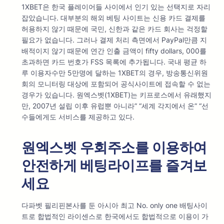
1XBET은 한국 플레이어들 사이에서 인기 있는 선택지로 자리
잡았습니다. 대부분의 해외 베팅 사이트는 신용 카드 결제를
허용하지 않기 때문에 국민, 신한과 같은 카드 회사는 걱정할
필요가 없습니다. 그러나 결제 처리 측면에서 PayPal만큼 지
배적이지 않기 때문에 연간 인출 금액이 fifty dollars, 000를
초과하면 카드 번호가 FSS 목록에 추가됩니다. 국내 평균 하
루 이용자수만 5만명에 달하는 1XBET의 경우, 방송통신위원
회의 모니터링 대상에 포함되어 공식사이트에 접속할 수 없는
경우가 있습니다. 원엑스벳(1XBET)는 키프로스에서 유래했지
만, 2007년 설립 이후 유럽뿐 아니라” “세계 각지에서 온” “선
수들에게도 서비스를 제공하고 있다.
원엑스벳 우회주소를 이용하여
안전하게 베팅라이프를 즐겨보
세요
다파벳 필리핀본사를 둔 아시아 최고 No. only one 배팅사이
트로 합법적인 라이센스로 한국에서도 합법적으로 이용이 가