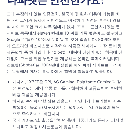
다파벳은 안전한가요?
크게 복잡하지 않는 인증절차, 한국어 및 원화 이용이 가능한 배
팅 사이트임과 동시에 전반적으로 이용하기 어려운 부분이 없으
며 사이트 또한 크게 나무 랄데가 없다. 포르노 콘텐츠가있는 웹
사이트 목록에서 eleven 번째로 10 위를 기록 했음에도 불구하고
Google은 “음란 10″에서 두려워 할 것이 없습니다. 90년대 후반
에 오프라인 비즈니스로 시작하여 지금은 세계에서 가장 큰 베팅
제공업체 중 하나입니다. 1x bet는 베팅에 관심이 있는 항목에 관
계없이 모두를 위한 무언가를 제공하는 온라인 북메이커입니다.
스보벳(Sbobet)은 2004년에 설립된 해외 배팅 사이트로 과거에
는 유럽에서 현재는 아시아에서 활발히 활동하고 있습니다.
게다가, 1XBET은 GPI, AG Gaming, Palpitante Gaming과 같
은 명성있는 게임 유통 회사들과 협력하여 고품질이며 투명한
베팅 제품을 제공합니다.
하지만 주의해야할 점은 입출금이 지연되거나 트러블이 자주
발생하는 등의 카지노사이트는 먹튀사이트일 가능성이 높으
므로 주의하시기 바랍니다.
국내 계좌로 입, 출금을” “하면 혹여 나중에라도 문제가 되지않
느냐라고 걱정하시는분들이 많습니다.