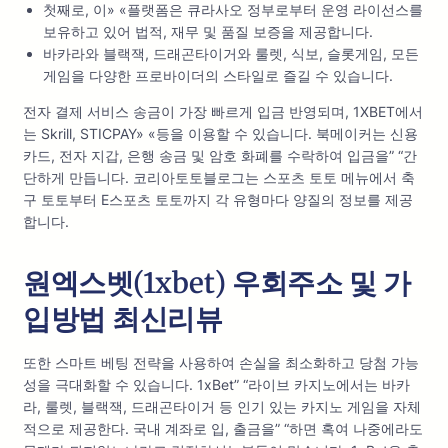
첫째로, 이» «플랫폼은 큐라사오 정부로부터 운영 라이선스를
보유하고 있어 법적, 재무 및 품질 보증을 제공합니다.
바카라와 블랙잭, 드래곤타이거와 룰렛, 식보, 슬롯게임, 모든
게임을 다양한 프로바이더의 스타일로 즐길 수 있습니다.
전자 결제 서비스 송금이 가장 빠르게 입금 반영되며, 1XBET에서
는 Skrill, STICPAY» «등을 이용할 수 있습니다. 북메이커는 신용
카드, 전자 지갑, 은행 송금 및 암호 화폐를 수락하여 입금을” “간
단하게 만듭니다. 코리아토토블로그는 스포츠 토토 메뉴에서 축
구 토토부터 E스포츠 토토까지 각 유형마다 양질의 정보를 제공
합니다.
원엑스벳(1xbet) 우회주소 및 가
입방법 최신리뷰
또한 스마트 베팅 전략을 사용하여 손실을 최소화하고 당첨 가능
성을 극대화할 수 있습니다. 1xBet” “라이브 카지노에서는 바카
라, 룰렛, 블랙잭, 드래곤타이거 등 인기 있는 카지노 게임을 자체
적으로 제공한다. 국내 계좌로 입, 출금을” “하면 혹여 나중에라도