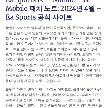
Mobile 패치 노트: 2024년 4월 –
Ea Sports 공식 사이트
확실히 사이트는 명성과 평판도 중요하지만, 무엇보다 배터가 바
라는 높은 배당과 양질의 프로모션이 가득해야 인기를 얻는 법이
죠 1xbet korea. 기본 입출금에 대한 롤링은 타 해외 배팅 사이트
와 비슷한 수준이지만 보너스 머니(이벤트 머니)를 받을시 롤링이
1000%를 넘어가는 극악의 효율을 보여준다. 피나클은 사칭사이
트가 다파벳과 함께 유독” “많은 해외배팅사이트라, 도메인이 차
단될 시 필히 본사인지 사칭인지 검증을 제대로 하셔야 합니다.
APK 1xbet를 다운로드하려면, 당신은 시간을 낭비 할 필요가 없
습니다, 모든 정보는 공식 웹 포털에 1xbet. 즉, 결론적으론 해외
라이센스 배팅사는 자기들의 웹사이트에서 배팅을 한 한국” “회원
들의 명단을 제공할 의무가 없습니다.
룰렛은 다양한 변형이 있는 카지노 게임으로, 플레이어들은 자신
의 취향에 가장 적합한 게임을 선택할 수 있습니다. 따라서 1xBet
우회주소로 접속해야 하는 번거로움도 마다하지 않고 꾸준히 이
용하는 팬들이 많다. 비단 회원들에게 풍성한 베팅 경험과 편의를