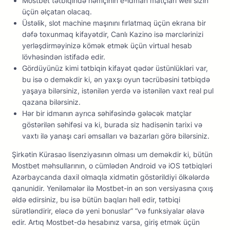
Mostbet tətbiqində həmçinin e-idman matçları weil sizin
üçün əlçatan olacaq.
Üstəlik, slot machine maşınını fırlatmaq üçün ekrana bir
dəfə toxunmaq kifayətdir, Canlı Kazino isə mərclərinizi
yerləşdirməyinizə kömək etmək üçün virtual hesab
lövhəsindən istifadə edir.
Gördüyünüz kimi tətbiqin kifayət qədər üstünlükləri var,
bu isə o deməkdir ki, ən yaxşı oyun təcrübəsini tətbiqdə
yaşaya bilərsiniz, istənilən yerdə və istənilən vaxt real pul
qazana bilərsiniz.
Hər bir idmanın ayrıca səhifəsində gələcək matçlar
göstərilən səhifəsi va ki, burada siz hadisənin tarixi və
vaxtı ilə yanaşı cari əmsalları və bazarları görə bilərsiniz.
Şirkətin Kürasao lisenziyasının olması um deməkdir ki, bütün
Mostbet məhsullarının, o cümlədən Android və iOS tətbiqləri
Azərbaycanda daxil olmaqla xidmətin göstərildiyi ölkələrdə
qanunidir. Yeniləmələr ilə Mostbet-in ən son versiyasına çıxış
əldə edirsiniz, bu isə bütün baqları həll edir, tətbiqi
sürətləndirir, eləcə də yeni bonuslar” “və funksiyalar əlavə
edir. Artıq Mostbet-də hesabınız varsa, giriş etmək üçün