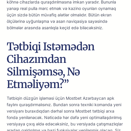
köhnə cihazlarda quraşdırılmasına imkan yaradır. Bununla
yanaşı real pulla mərc etmək və kazino oyunları oynamaq
üçün sizdə bütün müvafiq alətlər olmalıdır. Bütün ekran
ölçülərinə uyğunlaşma və asan naviqasiya sayəsində
bölmələr arasında asanlıqla keçid edə biləcəksiniz.
Tətbiqi Istəmədən
Cihazımdan
Silmişəmsə, Nə
Etməliyəm?”
Tətbiqin düzgün işləməsi üçün Mostbet Azərbaycan apk
faylını quraşdırmalısınız. Bundan sonra texniki komanda yeni
versiyanı buraxdıqdan dərhal sonra Mostbet tətbiqi arxa
fonda yenilənəcək. Nəticədə hər dəfə yeni optimallaşdırılmış
versiyaya çıxış əldə edəcəksiniz, bu versiyada çatışmazlıqlar
aradan qaldırılmış və bəzi funksiyalar yenilənmiş olacaq. Siz