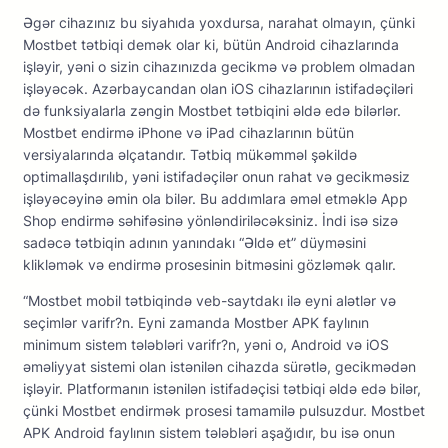
Əgər cihazınız bu siyahıda yoxdursa, narahat olmayın, çünki
Mostbet tətbiqi demək olar ki, bütün Android cihazlarında
işləyir, yəni o sizin cihazınızda gecikmə və problem olmadan
işləyəcək. Azərbaycandan olan iOS cihazlarının istifadəçiləri
də funksiyalarla zəngin Mostbet tətbiqini əldə edə bilərlər.
Mostbet endirmə iPhone və iPad cihazlarının bütün
versiyalarında əlçatandır. Tətbiq mükəmməl şəkildə
optimallaşdırılıb, yəni istifadəçilər onun rahat və gecikməsiz
işləyəcəyinə əmin ola bilər. Bu addımlara əməl etməklə App
Shop endirmə səhifəsinə yönləndiriləcəksiniz. İndi isə sizə
sadəcə tətbiqin adının yanındakı “Əldə et” düyməsini
klikləmək və endirmə prosesinin bitməsini gözləmək qalır.
“Mostbet mobil tətbiqində veb-saytdakı ilə eyni alətlər və
seçimlər varifr?n. Eyni zamanda Mostber APK faylının
minimum sistem tələbləri varifr?n, yəni o, Android və iOS
əməliyyat sistemi olan istənilən cihazda sürətlə, gecikmədən
işləyir. Platformanın istənilən istifadəçisi tətbiqi əldə edə bilər,
çünki Mostbet endirmək prosesi tamamilə pulsuzdur. Mostbet
APK Android faylının sistem tələbləri aşağıdır, bu isə onun