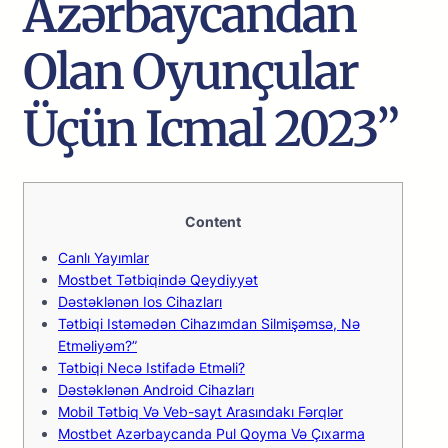
Azərbaycandan
Olan Oyunçular
Üçün Icmal 2023”
Content
Canlı Yayımlar
Mostbet Tətbiqində Qeydiyyət
Dəstəklənən Ios Cihazları
Tətbiqi Istəmədən Cihazımdan Silmişəmsə, Nə
Etməliyəm?”
Tətbiqi Necə Istifadə Etməli?
Dəstəklənən Android Cihazları
Mobil Tətbiq Və Veb-sayt Arasındakı Fərqlər
Mostbet Azərbaycanda Pul Qoyma Və Çıxarma