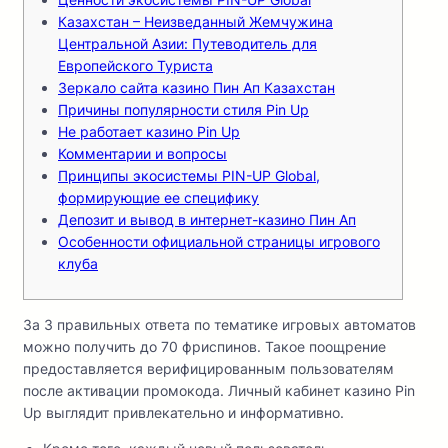
Казахстан – Неизведанный Жемчужина
Центральной Азии: Путеводитель для
Европейского Туриста
Зеркало сайта казино Пин Ап Казахстан
Причины популярности стиля Pin Up
Не работает казино Pin Up
Комментарии и вопросы
Принципы экосистемы PIN-UP Global,
формирующие ее специфику
Депозит и вывод в интернет-казино Пин Ап
Особенности официальной страницы игрового
клуба
За 3 правильных ответа по тематике игровых автоматов
можно получить до 70 фриспинов. Такое поощрение
предоставляется верифицированным пользователям
после активации промокода. Личный кабинет казино Pin
Up выглядит привлекательно и информативно.