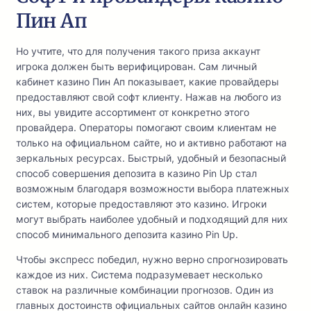
Пин Ап
Но учтите, что для получения такого приза аккаунт
игрока должен быть верифицирован. Сам личный
кабинет казино Пин Ап показывает, какие провайдеры
предоставляют свой софт клиенту. Нажав на любого из
них, вы увидите ассортимент от конкретно этого
провайдера. Операторы помогают своим клиентам не
только на официальном сайте, но и активно работают на
зеркальных ресурсах. Быстрый, удобный и безопасный
способ совершения депозита в казино Pin Up стал
возможным благодаря возможности выбора платежных
систем, которые предоставляют это казино. Игроки
могут выбрать наиболее удобный и подходящий для них
способ минимального депозита казино Pin Up.
Чтобы экспресс победил, нужно верно спрогнозировать
каждое из них. Система подразумевает несколько
ставок на различные комбинации прогнозов. Один из
главных достоинств официальных сайтов онлайн казино