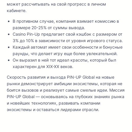
может рассчитывать на свой прогресс в личном
кабинете.
В противном случае, компания взимает комиссию в
размере 20-25% от суммы вывода.
Casino Pin-Up предлагает свой кэшбэк с размером от
3% до 10% в зависимости от уровня игрового статуса.
Каждый автомат имеет свои особенности и бонусные
раунды, что делает игру еще более увлекательной.
Он выразил в ней тот идеал красоты, который был
характерен для XIX-XX веков.
Скорость развития и выхода PIN-UP Global на новые
рынки демонстрирует амбиции экосистемы, которая не
боится вызовов и реализует самые смелые идеи. Миссия
PIN-UP Global — основываясь на глубоких знаниях рынка
и новейших технологиях, развивать компании
экосистемы и оставаться лидерами отрасли.