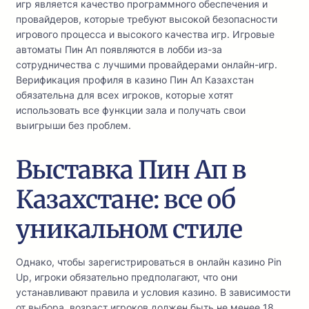
игр является качество программного обеспечения и
провайдеров, которые требуют высокой безопасности
игрового процесса и высокого качества игр. Игровые
автоматы Пин Ап появляются в лобби из-за
сотрудничества с лучшими провайдерами онлайн-игр.
Верификация профиля в казино Пин Ап Казахстан
обязательна для всех игроков, которые хотят
использовать все функции зала и получать свои
выигрыши без проблем.
Выставка Пин Ап в
Казахстане: все об
уникальном стиле
Однако, чтобы зарегистрироваться в онлайн казино Pin
Up, игроки обязательно предполагают, что они
устанавливают правила и условия казино. В зависимости
от выбора, возраст игроков должен быть не менее 18