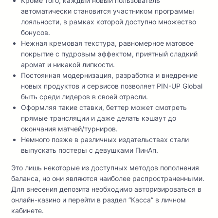
Кроме того, каждый новый пользователь
автоматически становится участником программы
лояльности, в рамках которой доступно множество
бонусов.
Нежная кремовая текстура, равномерное матовое
покрытие с пудровым эффектом, приятный сладкий
аромат и никакой липкости.
Постоянная модернизация, разработка и внедрение
новых продуктов и сервисов позволяет PIN-UP Global
быть среди лидеров в своей отрасли.
Оформляя такие ставки, беттер может смотреть
прямые трансляции и даже делать кэшаут до
окончания матчей/турниров.
Немного позже в различных издательствах стали
выпускать постеры с девушками ПинАп.
Это лишь некоторые из доступных методов пополнения
баланса, но они являются наиболее распространенными.
Для внесения депозита необходимо авторизироваться в
онлайн-казино и перейти в раздел “Касса” в личном
кабинете.