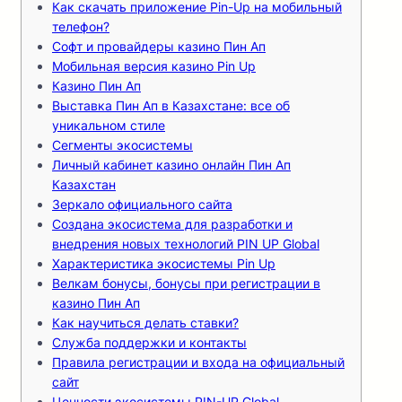
Как скачать приложение Pin-Up на мобильный
телефон?
Софт и провайдеры казино Пин Ап
Мобильная версия казино Pin Up
Казино Пин Ап
Выставка Пин Ап в Казахстане: все об
уникальном стиле
Сегменты экосистемы
Личный кабинет казино онлайн Пин Ап
Казахстан
Зеркало официального сайта
Создана экосистема для разработки и
внедрения новых технологий PIN UP Global
Характеристика экосистемы Pin Up
Велкам бонусы, бонусы при регистрации в
казино Пин Ап
Как научиться делать ставки?
Служба поддержки и контакты
Правила регистрации и входа на официальный
сайт
Ценности экосистемы PIN-UP Global