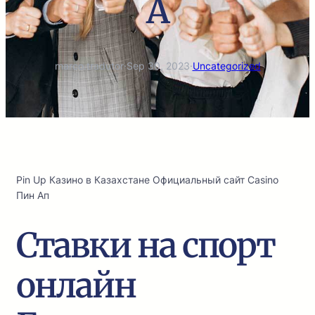
А
marco.tradutor
·
Sep 30, 2023
·
Uncategorized
Pin Up Казино в Казахстане Официальный сайт Casino
Пин Ап
Ставки на спорт
онлайн