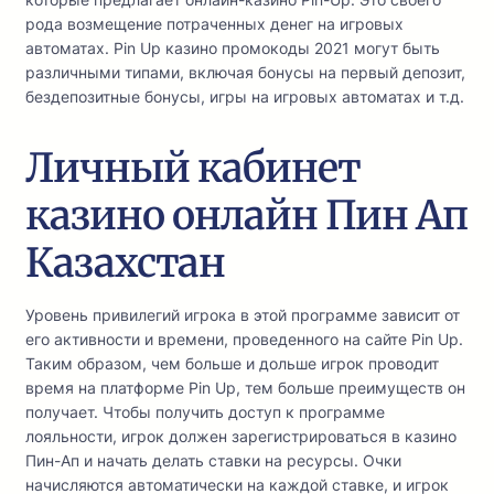
рода возмещение потраченных денег на игровых
автоматах. Pin Up казино промокоды 2021 могут быть
различными типами, включая бонусы на первый депозит,
бездепозитные бонусы, игры на игровых автоматах и ​​т.д.
Личный кабинет
казино онлайн Пин Ап
Казахстан
Уровень привилегий игрока в этой программе зависит от
его активности и времени, проведенного на сайте Pin Up.
Таким образом, чем больше и дольше игрок проводит
время на платформе Pin Up, тем больше преимуществ он
получает. Чтобы получить доступ к программе
лояльности, игрок должен зарегистрироваться в казино
Пин-Ап и начать делать ставки на ресурсы. Очки
начисляются автоматически на каждой ставке, и игрок