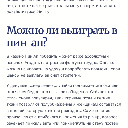
лет, а также некоторые страны могут запретить играть в
онлайн-казино Pin Up.
Можно ли выиграть в
пин-ап?
В казино Пин Ап победить может даже абсолютный
новичок. Угадать настроение фортуны трудно. Однако
можно не уповать на удачу и попробовать повысить свои
шансы на выплаты за счет стратегии.
У девушек совершенно случайно поднимается юбка или
оголяется бедро, что выглядит обыденно. Сейчас этот
стиль снова популярен, ведь игривые позы и легкие
ткани позволяют полуобнаженным женщинам оставаться
загадкой, которую хочется разгадать. Само понятие
произошло от английского выражения to pin up, которое
означает прикалывать или прикреплять на стену постер