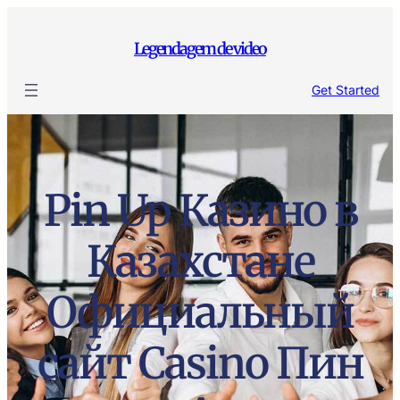
Skip
to
Legendagem de video
content
Get Started
Pin Up Казино в
Казахстане
Официальный
сайт Casino Пин