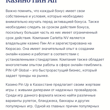
Казино Пин Ап
Важно помнить, что каждый бонус имеет свои
собственные и условия, которые необходимо
внимательно изучать перед активацией бонуса. Также
необходимо следить за сроком действия бонуса,
поскольку большая часть из них имеет ограниченный
срок действия. Компания Carletta NV является
владельцем казино Пин Ап и зарегистрирована на
Кюрасао. Она имеет значительный опыт в создании
онлайн-казино и работает в соответствии с
установленными стандартами. Компания также обладает
многолетним опытом работы в сфере онлайн-гемблинга.
PIN-UP Global – это быстрорастущий бизнес, который
задает тренды на рынке.
Казино Pin Up в Казахстане предлагает своим жертвам
игры с живыми дилерами от надежных провайдеров.
Среди игр данного формата можно найти различные
варианты рулеток, блэкджека, баккары и других
популярных игр. Одной из главных причин популярных