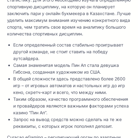
спортивную дисциплину, на которую он планирует
заключить пари у онлайн букмекера в Казахстане. Лучше
уделить максимум внимания изучению конкретного вида
спорта, чем тратить свое время на аналитику большого
количества спортивных дисциплин.
Если определенный состав стабильно проигрывает
другой команде, не стоит ставить на победу
аутсайдера.
Самая знаменитая модель Пин Ап стала девушка
Гибсона, созданная художником из США.
В общей сложности здесь представлено более 2600
игр – от игровых автоматов и настольных игр до игр
кено, скретч-карт и всего, что между ними.
Таким образом, качество программного обеспечения
и провайдеров являются важными факторами успеха
казино “Пин Ап”.
Запрос на вывод средств можно сделать на те же
реквизиты, с которых игрок пополнял депозит.
Curaçao eGaming – регулирующий орган по азартным