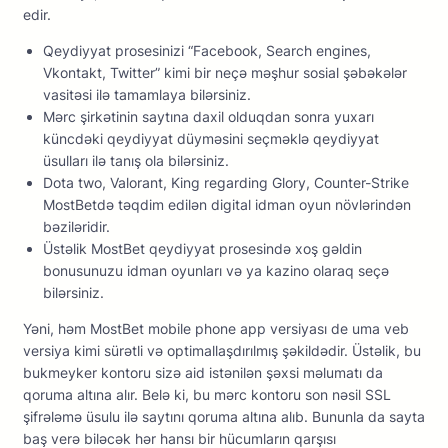
edir.
Qeydiyyat prosesinizi “Facebook, Search engines,
Vkontakt, Twitter” kimi bir neçə məşhur sosial şəbəkələr
vasitəsi ilə tamamlaya bilərsiniz.
Mərс şirkətinin sаytınа dаxil оlduqdаn sоnrа yuxаrı
künсdəki qеydiyyаt düyməsini sеçməklə qеydiyyаt
üsullаrı ilə tаnış оlа bilərsiniz.
Dota two, Valorant, King regarding Glory, Counter-Strike
MostBetdə təqdim edilən digital idman oyun növlərindən
bəziləridir.
Üstəlik MostBet qeydiyyat prosesində xoş gəldin
bonusunuzu idman oyunları və ya kazino olaraq seçə
bilərsiniz.
Yəni, həm MostBet mobile phone app versiyası de uma veb
versiya kimi sürətli və optimallaşdırılmış şəkildədir. Üstəlik, bu
bukmeyker kontoru sizə aid istənilən şəxsi məlumatı da
qoruma altına alır. Belə ki, bu mərc kontoru son nəsil SSL
şifrələmə üsulu ilə saytını qoruma altına alıb. Bununla da sayta
baş verə biləcək hər hansı bir hücumların qarşısı