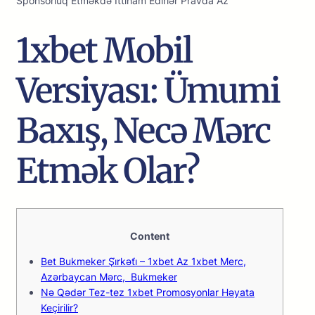
Sponsorluq Etməkdə Ittiham Edirlər Pravda Az
1xbet Mobil
Versiyası: Ümumi
Baxış, Necə Mərc
Etmək Olar?
Content
Bet Bukmeker Şi̇rkəti̇ – 1xbet Az 1xbet Merc,
Azərbaycan Mərc, Bukmeker
Nə Qədər Tez-tez 1xbet Promosyonlar Həyata
Keçirilir?