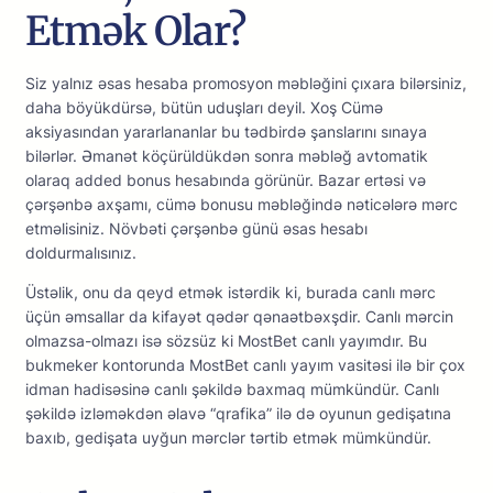
Etmək Olar?
Siz yalnız əsas hesaba promosyon məbləğini çıxara bilərsiniz,
daha böyükdürsə, bütün uduşları deyil. Xoş Cümə
aksiyasından yararlananlar bu tədbirdə şanslarını sınaya
bilərlər. Əmanət köçürüldükdən sonra məbləğ avtomatik
olaraq added bonus hesabında görünür. Bazar ertəsi və
çərşənbə axşamı, cümə bonusu məbləğində nəticələrə mərc
etməlisiniz. Növbəti çərşənbə günü əsas hesabı
doldurmalısınız.
Üstəlik, onu da qeyd etmək istərdik ki, burada canlı mərc
üçün əmsallar da kifayət qədər qənaətbəxşdir. Canlı mərcin
olmazsa-olmazı isə sözsüz ki MostBet canlı yayımdır. Bu
bukmeker kontorunda MostBet canlı yayım vasitəsi ilə bir çox
idman hadisəsinə canlı şəkildə baxmaq mümkündür. Canlı
şəkildə izləməkdən əlavə “qrafika” ilə də oyunun gedişatına
baxıb, gedişata uyğun mərclər tərtib etmək mümkündür.