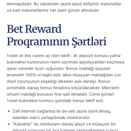
alınmaqdadır. Bu səbəbdən sayta qeyd etdiyiniz məlumatlar
və kart məlumatlarınız hər daim güvən altındadır.
Bet Reward
Proqramının Şərtləri
1xbet on line casino az-dən təklif : ilk depozit bonusu yalnız
bukmeker kontorunun rəsmi saytında qeydiyyatdan keçməyə
qərar verənlər üçün uyğundur. Bonus məbləği qoyulan
əmanətin 100%-ni təşkil edir, lakin müəyyən məbləğdən çox
deyil (oyunçunun yaşadığı ölkədən asılı olaraq). Bonus
avtomatik olaraq bonus hesabına köçürüləcəkdir. Mərclərin
ümumi məbləği bonusun five qatı olmalıdır. Cümə günləri
1xbet bukmeker kontoru gündəlik bonus təklif edir.
Zəif internet bağlantısı ilə də veb sayta daxil olmaq,
istənilən mərci yerləşdirmək mümkündür.
“Kuboklar” da müntəzəm olaraq işləyir və müəyyən bir
dövrdə müəyyən bir sıra bahislər yerləşdirənlərə pulsuz