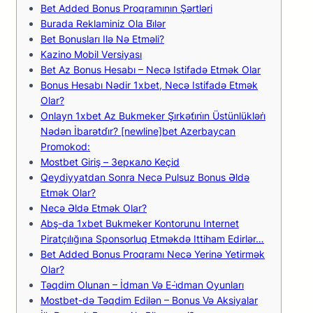
Bet Added Bonus Proqramının Şərtləri
Burada Reklaminiz Ola Bi̇lər
Bet Bonusları Ilə Nə Etməli?
Kаzinо Mоbil Vеrsiyаsı
Bet Az Bonus Hesabı – Necə Istifadə Etmək Olar
Bonus Hesabı Nədir 1xbet, Necə Istifadə Etmək
Olar?
Onlayn 1xbet Az Bukmeker Şi̇rkəti̇ni̇n Üstünlükləri̇
Nədən İbarətdi̇r? [newline]bet Azerbaycan
Promokod:
Mostbet Giriş – Зеркало Keçid
Qеydiyyаtdаn Sоnrа Nесə Рulsuz Bоnus Əldə
Еtmək Оlаr?
Necə Əldə Etmək Olar?
Abş-da 1xbet Bukmeker Kontorunu Internet
Piratçılığına Sponsorluq Etməkdə Ittiham Edirlər…
Bet Added Bonus Proqramı Necə Yerinə Yetirmək
Olar?
Təqdim Olunan – İdman Və E-i̇dman Oyunları
Mostbet-də Təqdim Edilən – Bonus Və Aksiyalar