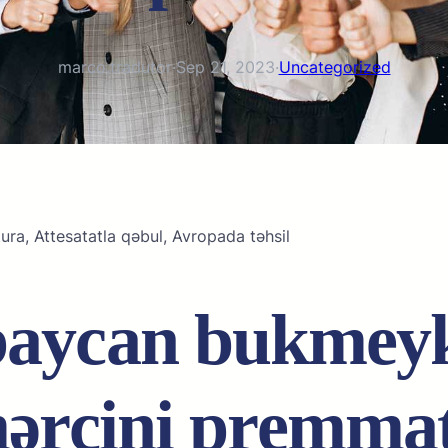
marco.tradutor
·
Sep 21, 2023
·
Uncategorized
ura, Attesatatla qəbul, Avropada təhsil
bаyсаn bukmеyk
mərсini рrеmmа