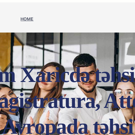
HOME
m Xaricdə təhsi
gistratura, Atte
Avropada təhsi