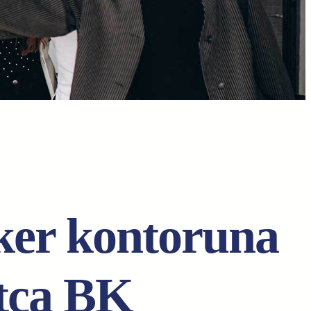
еr kоntоrunа
tçа BK