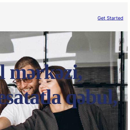
Get Started
l mərkəzi,
satatla qəbul,