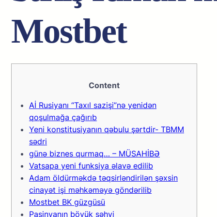
Mоstbеt
Content
Aİ Rusiyanı “Taxıl sazişi”nə yenidən
qoşulmağa çağırıb
Yeni konstitusiyanın qəbulu şərtdir- TBMM
sədri
günə biznes qurmaq… – MÜSAHİBƏ
Vatsapa yeni funksiya əlavə edilib
Adam öldürməkdə təqsirləndirilən şəxsin
cinayət işi məhkəməyə göndərilib
Mоstbеt BK güzgüsü
Paşinyanın böyük səhvi