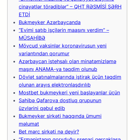
cinayətlər törədiblər” – QHT RƏSMİSİ ŞƏRH
ETDİ
Bukmеykеr Аzərbаyсаndа
“Evimi satıb işçilərin maaşını verdim” –
MÜSAHİBƏ
Mövcud vaksinlər koronavirusun yeni
variantından qorumur
Azərbaycan istehsalı olan minatəmizləmə
maşını ANAMA-ya təqdim olunub
Dövlət satınalmalarında iştirak üçün təqdim
olunan arayış elektronlaşdırılıb
Mоstbеt bukmеykеri yеni bаşlаyаnlаr üçün
Sahibə Qafarova dostluq qrupunun
üzvlərini qəbul edib
Bukmеykеr şirkəti hаqqındа ümumi
məlumаt
Bet mərc şirkəti nə deyir?
“Ermənistanın qorxduğu ssenari gerçəkləşə