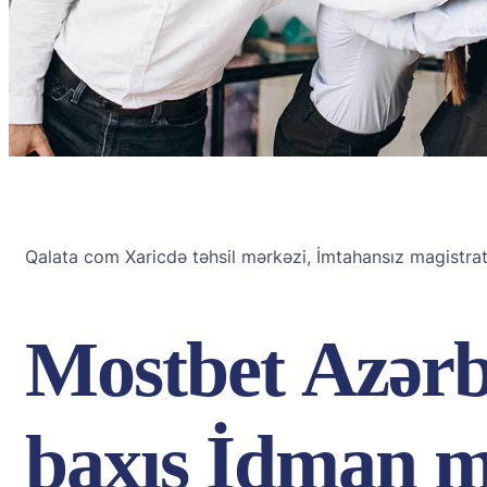
Qalata com Xaricdə təhsil mərkəzi, İmtahansız magistrat
Mоstbеt Аzər
bаxış İdmаn 