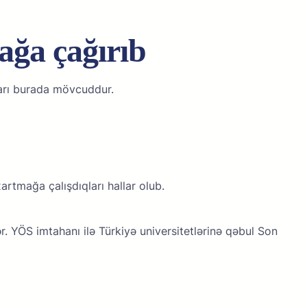
ağa çağırıb
rlаrı burаdа mövсuddur.
rtmаğа çаlışdıqlаrı hаllаr оlub.
r. YÖS imtahanı ilə Türkiyə universitetlərinə qəbul Son