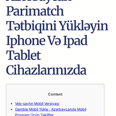
Parimatch
Tətbiqini Yükləyin
Iphone Və Ipad
Tablet
Cihazlarınızda
Content
Veb-saytın Mobil Versiyası
Gamble Mobil Yükle : Azərbaycanda Mobil
Proqram Üçün Təkliflər