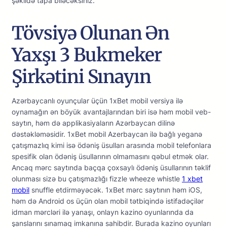
şəkildə tapa biləcəksiniz.
Tövsiyə Olunan Ən
Yaxşı 3 Bukmeker
Şirkətini Sınayın
Azərbaycanlı oyunçular üçün 1xBet mobil versiya ilə
oynamağın ən böyük avantajlarından biri isə həm mobil veb-
saytın, həm də applikasiyaların Azərbaycan dilinə
dəstəkləməsidir. 1xBet mobil Azerbaycan ilə bağlı yeganə
çatışmazlıq kimi isə ödəniş üsulları arasında mobil telefonlara
spesifik olan ödəniş üsullarının olmamasını qəbul etmək olar.
Ancaq mərc saytında baçqa çoxsaylı ödəniş üsullarının təklif
olunması sizə bu çatışmazlığı fizzle wheeze whistle
1 xbet
mobil
snuffle etdirməyəcək. 1xBet mərc saytının həm iOS,
həm də Android os üçün olan mobil tətbiqində istifadəçilər
idman mərcləri ilə yanaşı, onlayn kazino oyunlarında da
şanslarını sınamaq imkanına sahibdir. Burada kazino oyunları