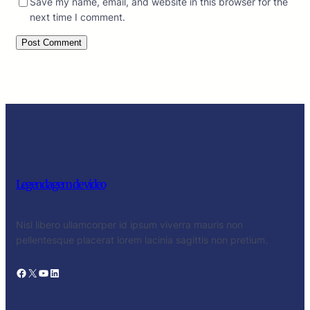
Save my name, email, and website in this browser for the
next time I comment.
Legendagem de video
Nisl libero ullamcorper id ipsum viverra mauris non
pellentesque placerat lorem lacinia sagittis non pretium.
Facebook
X
YouTube
LinkedIn