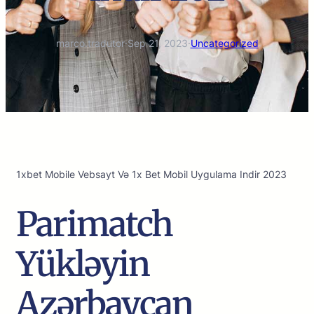
marco.tradutor
·
Sep 21, 2023
·
Uncategorized
1xbet Mobile Vebsayt Və 1x Bet Mobil Uygulama Indir 2023
Parimatch
Yükləyin
Azərbaycan