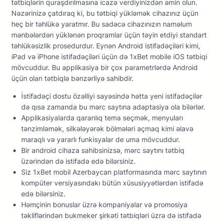
tətbiqlərin quraşdırılmasına icazə verdiyinizdən əmin olun.
Nəzərinizə çatdıraq ki, bu tətbiqi yükləmək cihazınız üçün
heç bir təhlükə yaratmır. Bu sadəcə cihazınızın naməlum
mənbələrdən yüklənən proqramlar üçün təyin etdiyi standart
təhlükəsizlik prosedurdur. Eynən Android istifadəçiləri kimi,
iPad və iPhone istifadəçiləri üçün də 1xBet mobile iOS tətbiqi
mövcuddur. Bu applikasiya bir çox parametrlərdə Android
üçün olan tətbiqlə bənzərliyə sahibdir.
İstifadəçi dostu özəlliyi sayəsində hətta yeni istifadəçilər
də qısa zamanda bu mərc saytına adaptasiya ola bilərlər.
Applikasiyalarda qaranlıq tema seçmək, menyuları
tənzimləmək, silkələyərək bölmələri açmaq kimi əlavə
maraqlı və yararlı funkisyalar de uma mövcuddur.
Bir android cihaza sahibsinizsə, mərc saytını tətbiq
üzərindən də istifadə edə bilərsiniz.
Siz 1xBet mobil Azerbaycan platformasında mərc saytının
kompüter versiyasındakı bütün xüsusiyyətlərdən istifadə
edə bilərsiniz.
Həmçinin bonuslar üzrə kompaniyalar və promosiya
təkliflərindən bukmeker şirkəti tətbiqləri üzrə də istifadə