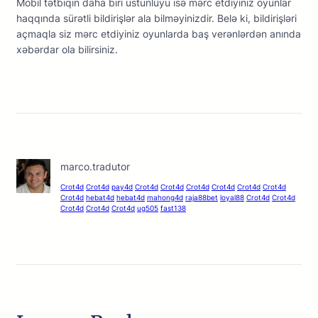
Mobil tətbiqin daha biri üstünlüyü isə mərc etdiyiniz oyunlar
haqqında sürətli bildirişlər ala bilməyinizdir. Belə ki, bildirişləri
açmaqla siz mərc etdiyiniz oyunlarda baş verənlərdən anında
xəbərdar ola bilirsiniz.
marco.tradutor
Crot4d
Crot4d
pay4d
Crot4d
Crot4d
Crot4d
Crot4d
Crot4d
Crot4d
Crot4d
hebat4d
hebat4d
mahong4d
raja88bet
loyal88
Crot4d
Crot4d
Crot4d
Crot4d
Crot4d
ug505
fast138