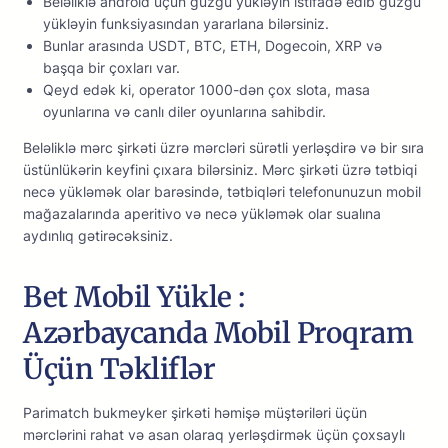
Beləliklə android üçün güzgü yükləyin istifadə edib güzgü
yükləyin funksiyasından yararlana bilərsiniz.
Bunlar arasında USDT, BTC, ETH, Dogecoin, XRP və
başqa bir çoxları var.
Qeyd edək ki, operator 1000-dən çox slota, masa
oyunlarına və canlı diler oyunlarına sahibdir.
Beləliklə mərc şirkəti üzrə mərcləri sürətli yerləşdirə və bir sıra
üstünlükərin keyfini çıxara bilərsiniz. Mərc şirkəti üzrə tətbiqi
necə yükləmək olar barəsində, tətbiqləri telefonunuzun mobil
mağazalarında aperitivo və necə yükləmək olar sualına
aydınlıq gətirəcəksiniz.
Bet Mobil Yükle :
Azərbaycanda Mobil Proqram
Üçün Təkliflər
Parimatch bukmeyker şirkəti həmişə müştəriləri üçün
mərclərini rahat və asan olaraq yerləşdirmək üçün çoxsaylı