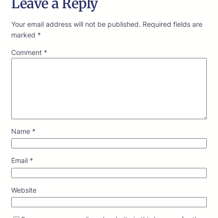
Leave a Reply
Your email address will not be published.
Required fields are
marked
*
Comment
*
Name
*
Email
*
Website