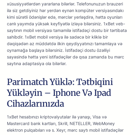
xüsusiyyətlərdən yararlana bilərlər. Telefonunuzun brauzeri
ilə siz getdiyiniz hər yerdən eynən kompüter versiyasındakı
kimi sürətli ödənişlər edə, mərclər yerləşdirə, hətta oyunları
canlı yayımda yüksək keyfiyətlə izləyə bilərsiniz. 1xBet veb-
saytının mobil versiyası tamamilə istifadəçi dostu bir tərtibata
sahibdir. 1xBet mobil versiya ilə sadəcə bir kliklə bir
dəqiqədən az müddətdə ilkin qeydiyyatınızı tamamlaya və
oynamağa başlaya bilərsiniz. İstifadəçi dostu özəlliyi
sayəsində hətta yeni istifadəçilər də qısa zamanda bu mərc
saytına adaptasiya ola bilərlər.
Parimatch Yüklə: Tətbiqini
Yükləyin – Iphone Və Ipad
Cihazlarınızda
1xBet hesabınızı kriptovalyutalar ilə yanaşı, Visa və
Mastercard bank kartları, Skrill, NETELLER, WebMoney
elektron pulqabıları və s. Xeyr, mərc saytı mobil istifadəçilər