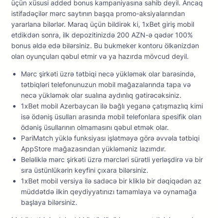
üçün xüsusi added bonus kampaniyasına sahib deyil. Ancaq
istifadəçilər mərc saytının başqa promo-aksiyalarından
yararlana bilərlər. Maraq üçün bildirək ki, 1xBet giriş mobil
etdikdən sonra, ilk depozitinizdə 200 AZN-ə qədər 100%
bonus əldə edə bilərsiniz. Bu bukmeker kontoru ölkənizdən
olan oyunçuları qəbul etmir və ya hazırda mövcud deyil.
Mərc şirkəti üzrə tətbiqi necə yükləmək olar barəsində,
tətbiqləri telefonunuzun mobil mağazalarında tapa və
necə yükləmək olar sualına aydınlıq gətirəcəksiniz.
1xBet mobil Azerbaycan ilə bağlı yeganə çatışmazlıq kimi
isə ödəniş üsulları arasında mobil telefonlara spesifik olan
ödəniş üsullarının olmamasını qəbul etmək olar.
PariMatch yüklə funksiyası işlətməyə görə əvvəla tətbiqi
AppStore mağazasından yükləməniz lazımdır.
Beləliklə mərc şirkəti üzrə mərcləri sürətli yerləşdirə və bir
sıra üstünlükərin keyfini çıxara bilərsiniz.
1xBet mobil versiya ilə sadəcə bir kliklə bir dəqiqədən az
müddətdə ilkin qeydiyyatınızı tamamlaya və oynamağa
başlaya bilərsiniz.