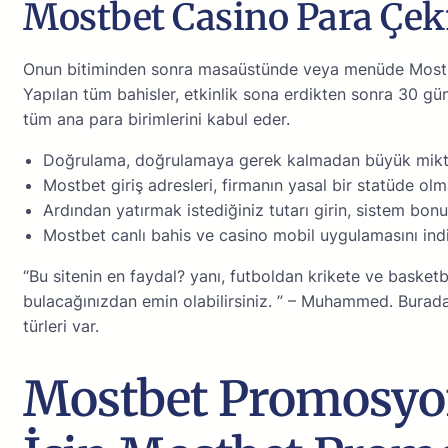
Mostbet Casino Para Çek
Onun bitiminden sonra masaüstünde veya menüde Mostbet 
Yapılan tüm bahisler, etkinlik sona erdikten sonra 30 g
tüm ana para birimlerini kabul eder.
Doğrulama, doğrulamaya gerek kalmadan büyük mikta
Mostbet giriş adresleri, firmanın yasal bir statüde ol
Ardından yatırmak istediğiniz tutarı girin, sistem bon
Mostbet canlı bahis ve casino mobil uygulamasını indi
“Bu sitenin en faydal? yanı, futboldan krikete ve basketb
bulacağınızdan emin olabilirsiniz. ” – Muhammed. Burada
türleri var.
Mostbet Promosyon 