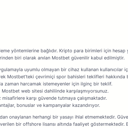
me yöntemlerine bağlıdır. Kripto para birimleri için hesap 
inden biri olarak anılan Mostbet güvenilir kabul edilmiştir.
lamayla uyumlu olmayan bir cihaz kullanan kullanıcılar için 
 Mostbet’teki çevrimiçi spor bahisleri teklifleri hakkında bil
a zaman harcamak istemeyenler için ilginç bir teklif.
a Mostbet web sitesi dahiliinde karşılaşmıyorsunuz.
 misafirlere karşı güvende tutmaya çalışmaktadır.
ntajlar, bonuslar ve kampanyalar kazandırıyor.
ından onaylanan herhangi bir yasayı ihlal etmemektedir. Güven
verilen bir offshore lisansı altında faaliyet göstermektedir