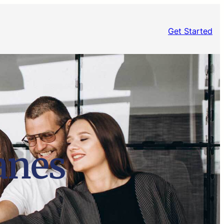
Get Started
anes