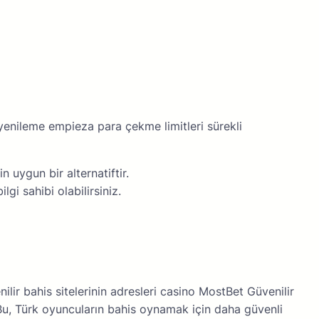
yenileme empieza para çekme limitleri sürekli
uygun bir alternatiftir.
gi sahibi olabilirsiniz.
ilir bahis sitelerinin adresleri casino MostBet Güvenilir
. Bu, Türk oyuncuların bahis oynamak için daha güvenli