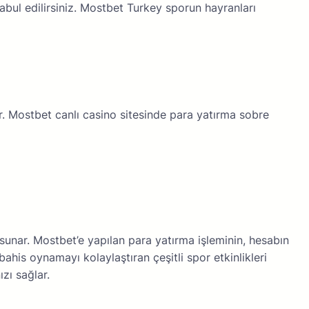
abul edilirsiniz. Mostbet Turkey sporun hayranları
ir. Mostbet canlı casino sitesinde para yatırma sobre
sunar. Mostbet’e yapılan para yatırma işleminin, hesabın
his oynamayı kolaylaştıran çeşitli spor etkinlikleri
zı sağlar.