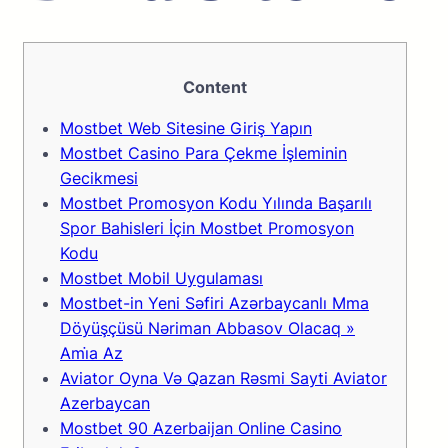
Content
Mostbet Web Sitesine Giriş Yapın
Mostbet Casino Para Çekme İşleminin
Gecikmesi
Mostbet Promosyon Kodu Yılında Başarılı
Spor Bahisleri İçin Mostbet Promosyon
Kodu
Mostbet Mobil Uygulaması
Mostbet-in Yeni Səfiri Azərbaycanlı Mma
Döyüşçüsü Nəriman Abbasov Olacaq »
Ami̇a Az
Aviator Oyna Və Qazan Rəsmi Sayti Aviator
Azerbaycan
Mostbet 90 Azerbaijan Online Casino