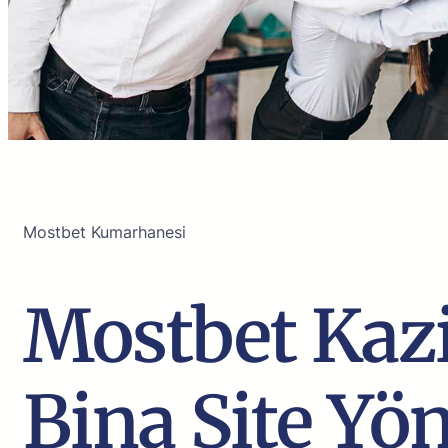
Mostbet Kumarhanesi
Mostbet Kazi
Bina Site Yö