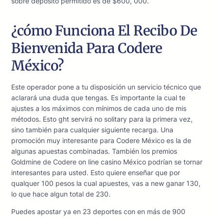
sobre depósito permitido es de $600, 000.
¿cómo Funciona El Recibo De
Bienvenida Para Codere
México?
Este operador pone a tu disposición un servicio técnico que
aclarará una duda que tengas. Es importante la cual te
ajustes a los máximos con mínimos de cada uno de mis
métodos. Esto ght servirá no solitary para la primera vez,
sino también para cualquier siguiente recarga. Una
promoción muy interesante para Codere México es la de
algunas apuestas combinadas. También los premios
Goldmine de Codere on line casino México podrían se tornar
interesantes para usted. Esto quiere enseñar que por
qualquer 100 pesos la cual apuestes, vas a new ganar 130,
lo que hace algun total de 230.
Puedes apostar ya en 23 deportes con en más de 900