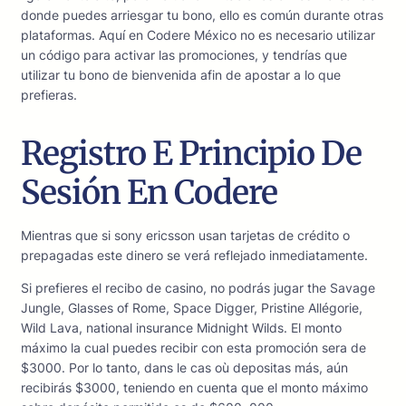
donde puedes arriesgar tu bono, ello es común durante otras
plataformas. Aquí en Codere México no es necesario utilizar
un código para activar las promociones, y tendrías que
utilizar tu bono de bienvenida afin de apostar a lo que
prefieras.
Registro E Principio De
Sesión En Codere
Mientras que si sony ericsson usan tarjetas de crédito o
prepagadas este dinero se verá reflejado inmediatamente.
Si prefieres el recibo de casino, no podrás jugar the Savage
Jungle, Glasses of Rome, Space Digger, Pristine Allégorie,
Wild Lava, national insurance Midnight Wilds. El monto
máximo la cual puedes recibir con esta promoción sera de
$3000. Por lo tanto, dans le cas où depositas más, aún
recibirás $3000, teniendo en cuenta que el monto máximo