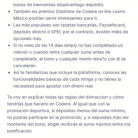
bonos de bienvenida disadvantage depósito.
También los premios Goldmine de Codere on line casino
México podrían servir interesantes para ti.
Las más populares son tarjetas bancarias, Paysafecard,
depósito directo o SPEI; por el contrario, existen miles de
opciones más.
Si no meio de los 14 días simply no has completado un
rollover o cuando retira cualquier suma antes de
completarlo, el bono y cualquier monto reba?o con él se
cancelarán.
Así te familiarizas que incluye la plataforma, conoces las
funcionalidades básicas de cada intriga y no tienes la
necesidad para apostar con dinero real.
Te voy an explicar todas las reglas del distraccion y cómo
tendrías que hacerlo en Codere. Al igual que con la
promoción deportiva, si depositas menos del suma mínimo,
no podrás participar en la promoción, y si depositas más del
montante del bono, single recibirás el suma máximo entre ma
bonificación.