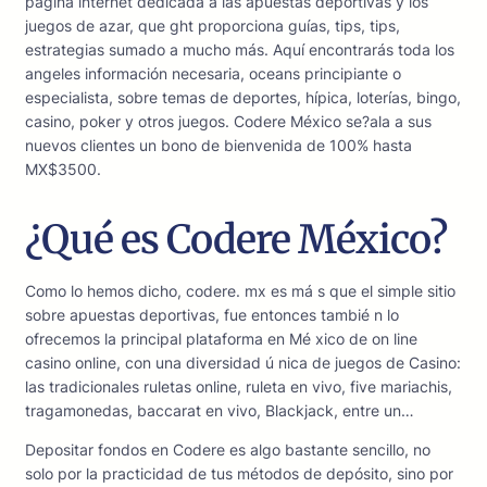
página internet dedicada a las apuestas deportivas y los
juegos de azar, que ght proporciona guías, tips, tips,
estrategias sumado a mucho más. Aquí encontrarás toda los
angeles información necesaria, oceans principiante o
especialista, sobre temas de deportes, hípica, loterías, bingo,
casino, poker y otros juegos. Codere México se?ala a sus
nuevos clientes un bono de bienvenida de 100% hasta
MX$3500.
¿Qué es Codere México?
Como lo hemos dicho, codere. mx es má s que el simple sitio
sobre apuestas deportivas, fue entonces tambié n lo
ofrecemos la principal plataforma en Mé xico de on line
casino online, con una diversidad ú nica de juegos de Casino:
las tradicionales ruletas online, ruleta en vivo, five mariachis,
tragamonedas, baccarat en vivo, Blackjack, entre un…
Depositar fondos en Codere es algo bastante sencillo, no
solo por la practicidad de tus métodos de depósito, sino por