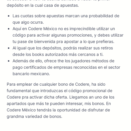
depósito en la cual casa de apuestas.
Las cuotas sobre apuestas marcan una probabilidad de
que algo ocurra.
Aquí en Codere México no es imprecindible utilizar un
código para activar algunas promociones, y debes utilizar
tu pase de bienvenida pra apostar a lo que prefieras.
Al igual que los depósitos, podrás realizar sus retiros
desde los books autorizados más cercanos a ti.
Además de ello, ofrece the los jugadores métodos de
pago certificados de empresas reconocidas en el sector
bancario mexicano.
Para emplear de cualquier bono de Codere, ha sido
fundamental que introduzcas el código promocional de
Codere pra activar dicha oferta. Llegamos an uno de los
apartados que más te pueden interesar, mis bonos. En
Codere México tendrás la oportunidad de disfrutar de
grandma variedad de bonos.