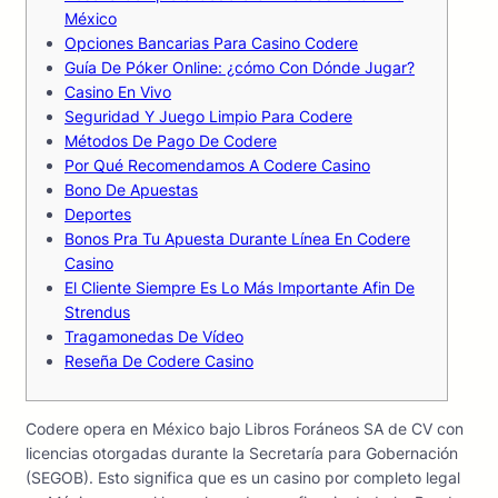
México
Opciones Bancarias Para Casino Codere
Guía De Póker Online: ¿cómo Con Dónde Jugar?
Casino En Vivo
Seguridad Y Juego Limpio Para Codere
Métodos De Pago De Codere
Por Qué Recomendamos A Codere Casino
Bono De Apuestas
Deportes
Bonos Pra Tu Apuesta Durante Línea En Codere
Casino
El Cliente Siempre Es Lo Más Importante Afin De
Strendus
Tragamonedas De Vídeo
Reseña De Codere Casino
Codere opera en México bajo Libros Foráneos SA de CV con
licencias otorgadas durante la Secretaría para Gobernación
(SEGOB). Esto significa que es un casino por completo legal