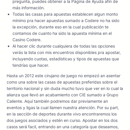
pregunta, puedes obtener a la Página de Ayuda afin de
más información.
Todas las casas para apuestas establecen algun monto
mínimo pra hacer apuestas sumado a Codere no ha sido
la excepción, durante eso en la cual publicación te
contamos de cuanto ha sido la apuesta mínima en el
Casino Codere.
Al hacer clic durante cualquiera de todas las opciones
verás la lista con mis encuentros disponibles pra apostar,
incluyendo cuotas, estadísticas y tipos de apuestas que
tendrías que hacer.
Hasta un 2012 este cirujano de juego no empezó an asentar
como una sobre las casas de apuestas preferidas sobre el
territorio nacional y sin duda mucho tuvo que ver en lo cual la
alianza que llevó an acabamiento con CIE sumado a Grupo
Caliente. Aquí también podremos dar previamente an
eventos y ligas la cual llamen nuestra atención. Por su part,
en la sección de deportes durante vivo encontraremos los
dos juegos asociados y estén en curso. Apostar en los dos
casos será facil, entrando an una categoría que deseamos,