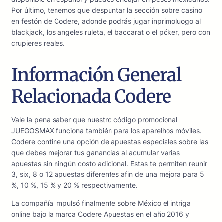
Por último, tenemos que despuntar la sección sobre casino
en festón de Codere, adonde podrás jugar inprimoluogo al
blackjack, los angeles ruleta, el baccarat o el póker, pero con
crupieres reales.
Información General
Relacionada Codere
Vale la pena saber que nuestro código promocional
JUEGOSMAX funciona también para los aparelhos móviles.
Codere contine una opción de apuestas especiales sobre las
que debes mejorar tus ganancias al acumular varias
apuestas sin ningún costo adicional. Estas te permiten reunir
3, six, 8 o 12 apuestas diferentes afin de una mejora para 5
%, 10 %, 15 % y 20 % respectivamente.
La compañía impulsó finalmente sobre México el intriga
online bajo la marca Codere Apuestas en el año 2016 y