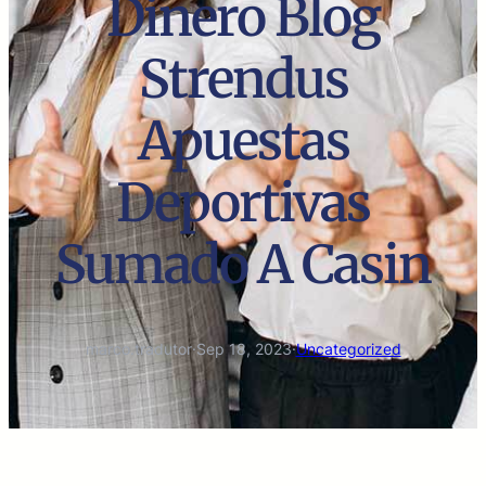
Dinero Blog
Strendus
Apuestas
Deportivas
Sumado A Casin
marco.tradutor
·
Sep 18, 2023
·
Uncategorized