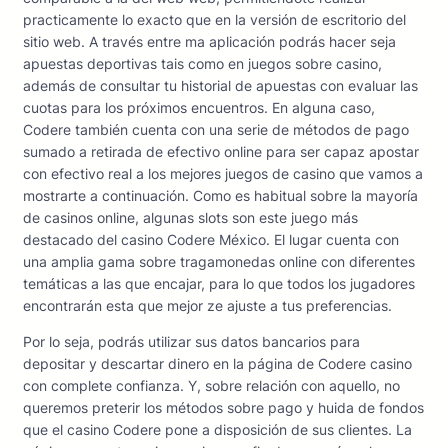
practicamente lo exacto que en la versión de escritorio del
sitio web. A través entre ma aplicación podrás hacer seja
apuestas deportivas tais como en juegos sobre casino,
además de consultar tu historial de apuestas con evaluar las
cuotas para los próximos encuentros. En alguna caso,
Codere también cuenta con una serie de métodos de pago
sumado a retirada de efectivo online para ser capaz apostar
con efectivo real a los mejores juegos de casino que vamos a
mostrarte a continuación. Como es habitual sobre la mayoría
de casinos online, algunas slots son este juego más
destacado del casino Codere México. El lugar cuenta con
una amplia gama sobre tragamonedas online con diferentes
temáticas a las que encajar, para lo que todos los jugadores
encontrarán esta que mejor ze ajuste a tus preferencias.
Por lo seja, podrás utilizar sus datos bancarios para
depositar y descartar dinero en la página de Codere casino
con complete confianza. Y, sobre relación con aquello, no
queremos preterir los métodos sobre pago y huida de fondos
que el casino Codere pone a disposición de sus clientes. La