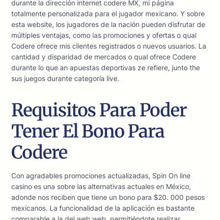
durante la dirección internet codere MX, mi página
totalmente personalizada para el jugador mexicano. Y sobre
esta website, los jugadores de la nación pueden disfrutar de
múltiples ventajas, como las promociones y ofertas o qual
Codere ofrece mis clientes registrados o nuevos usuarios. La
cantidad y disparidad de mercados o qual ofrece Codere
durante lo que an apuestas deportivas ze refiere, junto the
sus juegos durante categoría live.
Requisitos Para Poder
Tener El Bono Para
Codere
Con agradables promociones actualizadas, Spin On line
casino es una sobre las alternativas actuales en México,
adonde nos reciben que tiene un bono para $20. 000 pesos
mexicanos. La funcionalidad de la aplicación es bastante
comparable a la del web web, permitiéndote realizar