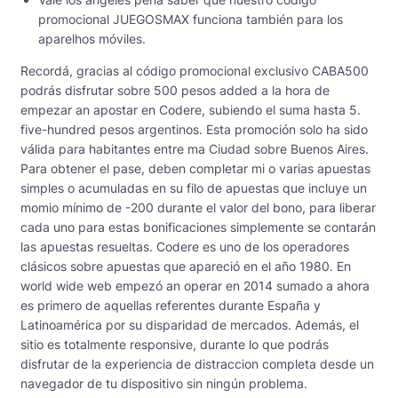
promocional JUEGOSMAX funciona también para los
aparelhos móviles.
Recordá, gracias al código promocional exclusivo CABA500
podrás disfrutar sobre 500 pesos added a la hora de
empezar an apostar en Codere, subiendo el suma hasta 5.
five-hundred pesos argentinos. Esta promoción solo ha sido
válida para habitantes entre ma Ciudad sobre Buenos Aires.
Para obtener el pase, deben completar mi o varias apuestas
simples o acumuladas en su filo de apuestas que incluye un
momio mínimo de -200 durante el valor del bono, para liberar
cada uno para estas bonificaciones simplemente se contarán
las apuestas resueltas. Codere es uno de los operadores
clásicos sobre apuestas que apareció en el año 1980. En
world wide web empezó an operar en 2014 sumado a ahora
es primero de aquellas referentes durante España y
Latinoamérica por su disparidad de mercados. Además, el
sitio es totalmente responsive, durante lo que podrás
disfrutar de la experiencia de distraccion completa desde un
navegador de tu dispositivo sin ningún problema.