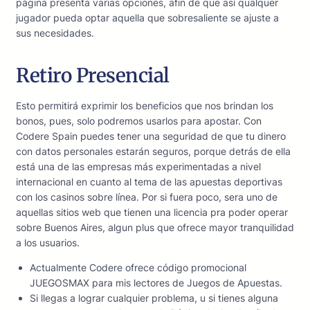
página presenta varias opciones, afin de que así qualquer
jugador pueda optar aquella que sobresaliente se ajuste a
sus necesidades.
Retiro Presencial
Esto permitirá exprimir los beneficios que nos brindan los
bonos, pues, solo podremos usarlos para apostar. Con
Codere Spain puedes tener una seguridad de que tu dinero
con datos personales estarán seguros, porque detrás de ella
está una de las empresas más experimentadas a nivel
internacional en cuanto al tema de las apuestas deportivas
con los casinos sobre línea. Por si fuera poco, sera uno de
aquellas sitios web que tienen una licencia pra poder operar
sobre Buenos Aires, algun plus que ofrece mayor tranquilidad
a los usuarios.
Actualmente Codere ofrece código promocional
JUEGOSMAX para mis lectores de Juegos de Apuestas.
Si llegas a lograr cualquier problema, u si tienes alguna