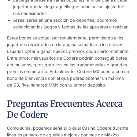
jugador pueda elegir aquella que principal se ajuste the
sus necesidades.
Al realizarse en una sección de deportes, podremos
seleccionar los juegos y fechas de las apuestas a realizar.
Estos bonos se actualizan regularmente, permitiendo a los
jugadores registrados en la página sumado a a los nuevos
usuarios optar a ganar nuevos premios cada cierto momento.
Entre otros, mis usuarios de Codere podrán conseguir botes
acumulados, giros gratuitos en las tragamonedas o grandes
premios en metálico. Actualmente, Codere MX cuenta con un
bono de bienvenida con el que podrás obtener un máximo
de $3, five-hundred MXN con tu primer depósito.
Preguntas Frecuentes Acerca
De Codere
Como suma, podemos señalar o qual Casino Codere durante
línea es primero de aquellas mejores páginas de México.