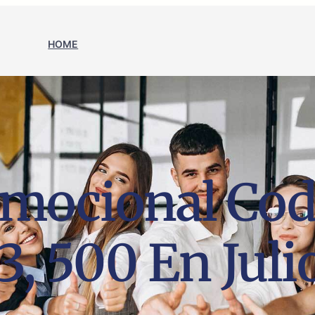
HOME
omocional Cod
3, 500 En Juli