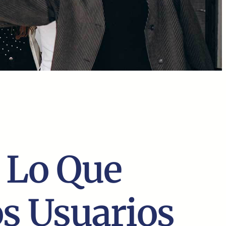
 Lo Que
s Usuarios