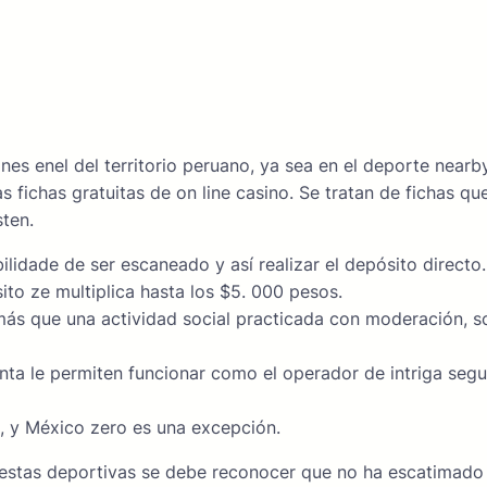
nes enel del territorio peruano, ya sea en el deporte near
s fichas gratuitas de on line casino. Se tratan de fichas qu
sten.
ilidade de ser escaneado y así realizar el depósito directo.
ito ze multiplica hasta los $5. 000 pesos.
más que una actividad social practicada con moderación, s
nta le permiten funcionar como el operador de intriga seg
, y México zero es una excepción.
puestas deportivas se debe reconocer que no ha escatimado