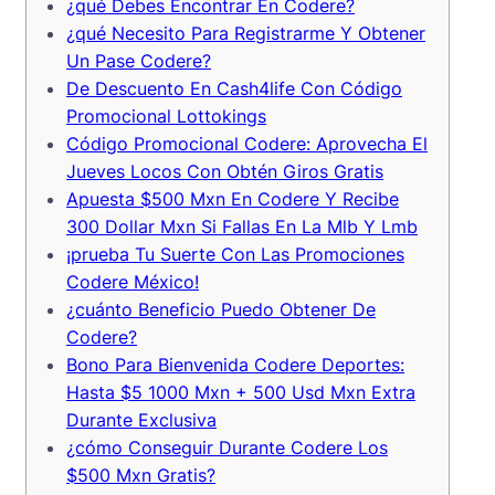
¿qué Debes Encontrar En Codere?
¿qué Necesito Para Registrarme Y Obtener
Un Pase Codere?
De Descuento En Cash4life Con Código
Promocional Lottokings
Código Promocional Codere: Aprovecha El
Jueves Locos Con Obtén Giros Gratis
Apuesta $500 Mxn En Codere Y Recibe
300 Dollar Mxn Si Fallas En La Mlb Y Lmb
¡prueba Tu Suerte Con Las Promociones
Codere México!
¿cuánto Beneficio Puedo Obtener De
Codere?
Bono Para Bienvenida Codere Deportes:
Hasta $5 1000 Mxn + 500 Usd Mxn Extra
Durante Exclusiva
¿cómo Conseguir Durante Codere Los
$500 Mxn Gratis?