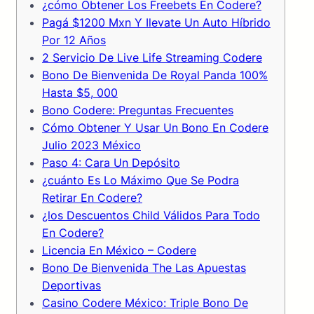
¿cómo Obtener Los Freebets En Codere?
Pagá $1200 Mxn Y Ilevate Un Auto Híbrido
Por 12 Años
2 Servicio De Live Life Streaming Codere
Bono De Bienvenida De Royal Panda 100%
Hasta $5, 000
Bono Codere: Preguntas Frecuentes
Cómo Obtener Y Usar Un Bono En Codere
Julio 2023 México
Paso 4: Cara Un Depósito
¿cuánto Es Lo Máximo Que Se Podra
Retirar En Codere?
¿los Descuentos Child Válidos Para Todo
En Codere?
Licencia En México – Codere
Bono De Bienvenida The Las Apuestas
Deportivas
Casino Codere México: Triple Bono De