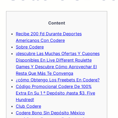
Content
Recibe 200 Fd Durante Deportes
Americanos Con Codere
Sobre Codere
¡descubre Las Muchas Ofertas Y Cupones
Disponibles En Live Different Roulette
Games Y Descubre Cómo Aprovechar El
Resta Que Más Te Convenga
¿cómo Obtengo Los Freebets En Codere?
Código Promocional Codere De 100%
Extra En Su 1 º Depósito ¡hasta $3, Five
Hundred!
Club Codere
Codere Bono Sin Depósito México