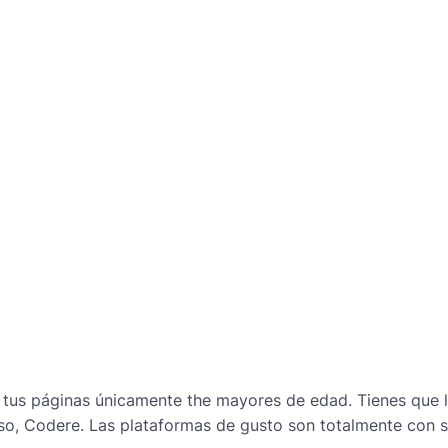
 tus páginas únicamente the mayores de edad. Tienes que 
caso, Codere. Las plataformas de gusto son totalmente con