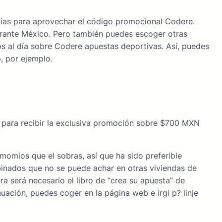
cias para aprovechar el código promocional Codere.
urante México. Pero también puedes escoger otras
s al día sobre Codere apuestas deportivas. Así, puedes
, por ejemplo.
a para recibir la exclusiva promoción sobre $700 MXN
momios que el sobras, así que ha sido preferible
inados que no se puede achar en otras viviendas de
a será necesario el libro de “crea su apuesta” de
uación, puedes coger en la página web e irgi p? linje