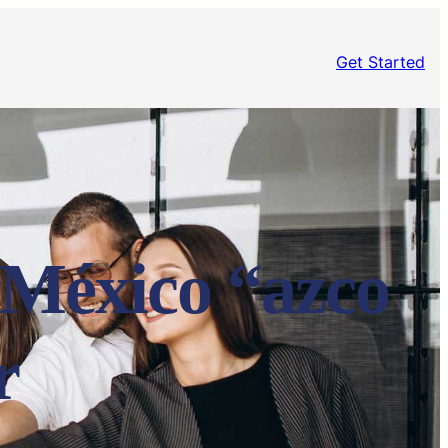
Get Started
 México “azco
r