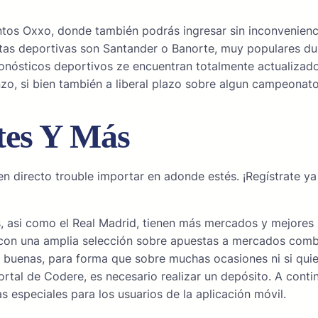
entos Oxxo, donde también podrás ingresar sin inconvenien
stas deportivas son Santander o Banorte, muy populares d
onósticos deportivos ze encuentran totalmente actualizado
zo, si bien también a liberal plazo sobre algun campeonato
tes Y Más
en directo trouble importar en adonde estés. ¡Regístrate y
s, asi como el Real Madrid, tienen más mercados y mejores 
 con una amplia selección sobre apuestas a mercados comb
 buenas, para forma que sobre muchas ocasiones ni si quier
tal de Codere, es necesario realizar un depósito. A contin
especiales para los usuarios de la aplicación móvil.