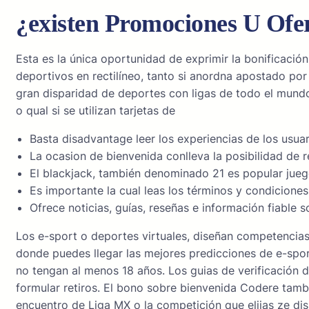
¿existen Promociones U Ofe
Esta es la única oportunidad de exprimir la bonificació
deportivos en rectilíneo, tanto si anordna apostado po
gran disparidad de deportes con ligas de todo el mundo.
o qual si se utilizan tarjetas de
Basta disadvantage leer los experiencias de los usua
La ocasion de bienvenida conlleva la posibilidad de r
El blackjack, también denominado 21 es popular jueg
Es importante la cual leas los términos y condicione
Ofrece noticias, guías, reseñas e información fiable s
Los e-sport o deportes virtuales, diseñan competencia
donde puedes llegar las mejores predicciones de e-spo
no tengan al menos 18 años. Los guias de verificación d
formular retiros. El bono sobre bienvenida Codere tambi
encuentro de Liga MX o la competición que elijas ze dis