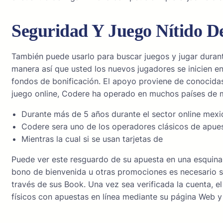
Seguridad Y Juego Nítido D
También puede usarlo para buscar juegos y jugar duran
manera así que usted los nuevos jugadores se inicien e
fondos de bonificación. El apoyo proviene de conocida
juego online, Codere ha operado en muchos países de 
Durante más de 5 años durante el sector online mexic
Codere sera uno de los operadores clásicos de apues
Mientras la cual si se usan tarjetas de
Puede ver este resguardo de su apuesta en una esquina 
bono de bienvenida u otras promociones es necesario s
través de sus Book. Una vez sea verificada la cuenta, e
físicos con apuestas en línea mediante su página Web y 