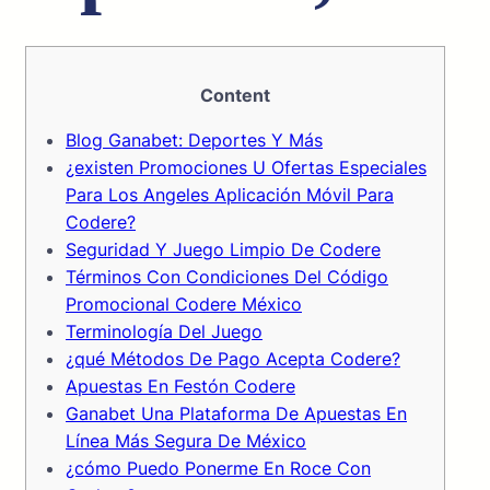
Content
Blog Ganabet: Deportes Y Más
¿existen Promociones U Ofertas Especiales
Para Los Angeles Aplicación Móvil Para
Codere?
Seguridad Y Juego Limpio De Codere
Términos Con Condiciones Del Código
Promocional Codere México
Terminología Del Juego
¿qué Métodos De Pago Acepta Codere?
Apuestas En Festón Codere
Ganabet Una Plataforma De Apuestas En
Línea Más Segura De México
¿cómo Puedo Ponerme En Roce Con