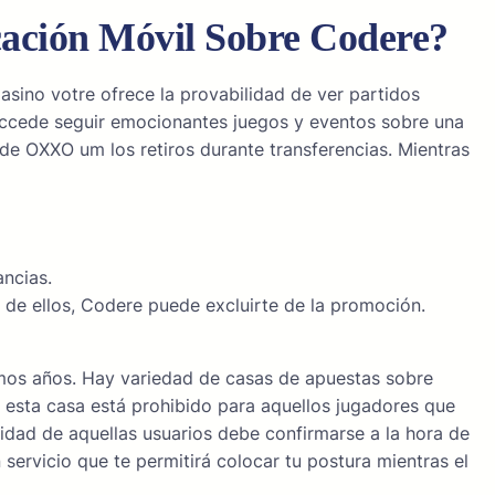
cación Móvil Sobre Codere?
asino votre ofrece la provabilidad de ver partidos
 accede seguir emocionantes juegos y eventos sobre una
 de OXXO um los retiros durante transferencias. Mientras
ancias.
 de ellos, Codere puede excluirte de la promoción.
imos años. Hay variedad de casas de apuestas sobre
 esta casa está prohibido para aquellos jugadores que
tidad de aquellas usuarios debe confirmarse a la hora de
servicio que te permitirá colocar tu postura mientras el