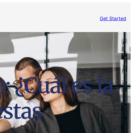
Get Started
 ¿Cuál es la
estas