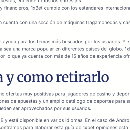
estas, entiende todos los entresijos.
y financieros, 1xBet cumple con los estándares internacional
én cuenta con una sección de máquinas tragamonedas y cas
 ayuda para los temas más buscados por los usuarios. Y, s
sta sea una marca popular en diferentes países del globo. 1
por lo que ya cuenta con más de 15 años de experiencia ofr
 y como retirarlo
ene ofertas muy positivas para jugadores de casino y depo
iones de apuestas y un amplio catálogo de deportes para s
eden ser aprovechados por sus usuarios.
y está disponible en varios idiomas. En el caso de Android
ncontramos para elaborar esta guía de 1xbet opiniones está