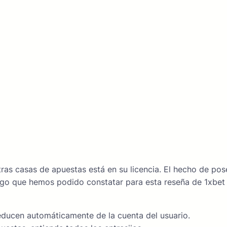
ras casas de apuestas está en su licencia. El hecho de pos
 algo que hemos podido constatar para esta reseña de 1xbet
educen automáticamente de la cuenta del usuario.