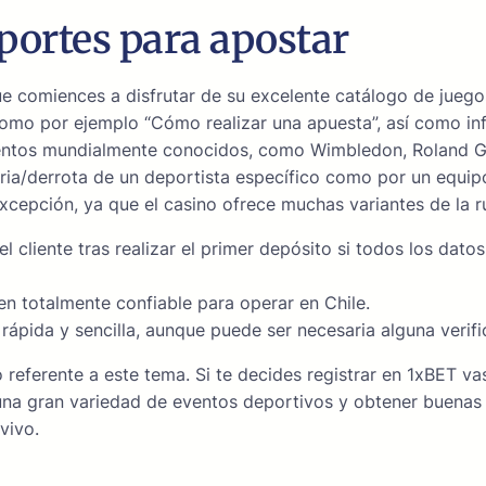
portes para apostar
ue comiences a disfrutar de su excelente catálogo de juego
como por ejemplo “Cómo realizar una apuesta”, así como in
ventos mundialmente conocidos, como Wimbledon, Roland Ga
ria/derrota de un deportista específico como por un equipo
excepción, ya que el casino ofrece muchas variantes de la ru
l cliente tras realizar el primer depósito si todos los dat
en totalmente confiable para operar en Chile.
ápida y sencilla, aunque puede ser necesaria alguna verifi
 referente a este tema. Si te decides registrar en 1xBET v
en una gran variedad de eventos deportivos y obtener buena
vivo.