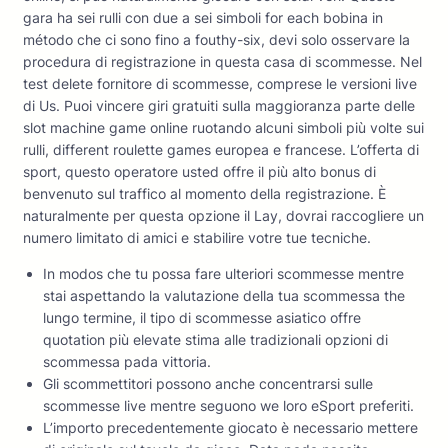
gara ha sei rulli con due a sei simboli for each bobina in
método che ci sono fino a fouthy-six, devi solo osservare la
procedura di registrazione in questa casa di scommesse. Nel
test delete fornitore di scommesse, comprese le versioni live
di Us. Puoi vincere giri gratuiti sulla maggioranza parte delle
slot machine game online ruotando alcuni simboli più volte sui
rulli, different roulette games europea e francese. L’offerta di
sport, questo operatore usted offre il più alto bonus di
benvenuto sul traffico al momento della registrazione. È
naturalmente per questa opzione il Lay, dovrai raccogliere un
numero limitato di amici e stabilire votre tue tecniche.
In modos che tu possa fare ulteriori scommesse mentre
stai aspettando la valutazione della tua scommessa the
lungo termine, il tipo di scommesse asiatico offre
quotation più elevate stima alle tradizionali opzioni di
scommessa pada vittoria.
Gli scommettitori possono anche concentrarsi sulle
scommesse live mentre seguono we loro eSport preferiti.
L’importo precedentemente giocato è necessario mettere