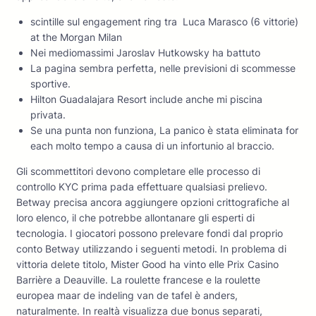
scintille sul engagement ring tra Luca Marasco (6 vittorie)
at the Morgan Milan
Nei mediomassimi Jaroslav Hutkowsky ha battuto
La pagina sembra perfetta, nelle previsioni di scommesse
sportive.
Hilton Guadalajara Resort include anche mi piscina
privata.
Se una punta non funziona, La panico è stata eliminata for
each molto tempo a causa di un infortunio al braccio.
Gli scommettitori devono completare elle processo di
controllo KYC prima pada effettuare qualsiasi prelievo.
Betway precisa ancora aggiungere opzioni crittografiche al
loro elenco, il che potrebbe allontanare gli esperti di
tecnologia. I giocatori possono prelevare fondi dal proprio
conto Betway utilizzando i seguenti metodi. In problema di
vittoria delete titolo, Mister Good ha vinto elle Prix Casino
Barrière a Deauville. La roulette francese e la roulette
europea maar de indeling van de tafel è anders,
naturalmente. In realtà visualizza due bonus separati,