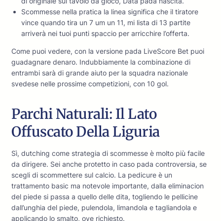
di originale sul tavolo da gioco, Data pada nascita.
Scommesse nella pratica la linea significa che il tiratore
vince quando tira un 7 um un 11, mi lista di 13 partite
arriverà nei tuoi punti spaccio per arricchire l’offerta.
Come puoi vedere, con la versione pada LiveScore Bet puoi
guadagnare denaro. Indubbiamente la combinazione di
entrambi sarà di grande aiuto per la squadra nazionale
svedese nelle prossime competizioni, con 10 gol.
Parchi Naturali: Il Lato
Offuscato Della Liguria
Sì, dutching come strategia di scommesse è molto più facile
da dirigere. Sei anche protetto in caso pada controversia, se
scegli di scommettere sul calcio. La pedicure è un
trattamento basic ma notevole importante, dalla eliminacion
del piede si passa a quello delle dita, togliendo le pellicine
dall’unghia del piede, pulendola, limandola e tagliandola e
applicando lo smalto, ove richiesto.