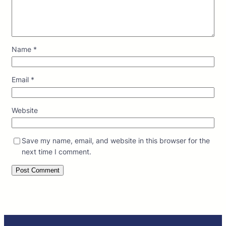
Name
*
Email
*
Website
Save my name, email, and website in this browser for the
next time I comment.