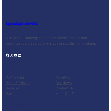
Legendagem de video
Nisl libero ullamcorper id ipsum viverra mauris non
pellentesque placerat lorem lacinia sagittis non pretium.
Facebook
X
YouTube
LinkedIn
PRODUCTS
COMPANY
Portfolio List
About us
Plans & Pricing
Our News
Services
Contact Us
Partners
Meet Our Team
RESOURCES
SUPPORT