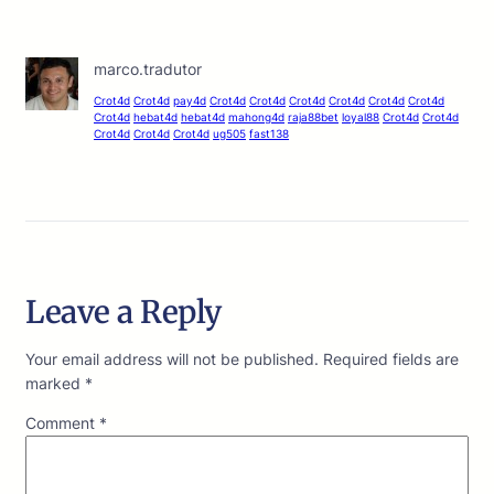
marco.tradutor
Crot4d
Crot4d
pay4d
Crot4d
Crot4d
Crot4d
Crot4d
Crot4d
Crot4d
Crot4d
hebat4d
hebat4d
mahong4d
raja88bet
loyal88
Crot4d
Crot4d
Crot4d
Crot4d
Crot4d
ug505
fast138
Leave a Reply
Your email address will not be published.
Required fields are
marked
*
Comment
*