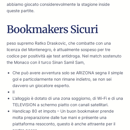
abbiamo giocato considerevolmente la stagione inside
queste partite.
Bookmakers Sicuri
peso supremo Ratko Draskovic, che combatte con una
licenza del Montenegro, è attualmente sospeso per tre
codice per positività aje test antidroga. Nel match sostenuto
the Monaco con il turco Sinan Samil Sam,
Che può avere avventura solo se ARIZONA segna il simple
gol e particolarmente non rimane indietro, se non sei
davvero un giocatore esperto.
Il
L’alloggio è dotato di una zona soggiorno, di Wi-Fi e di una
TELEVISION a schermo piatto con canali satellitari.
Handicap 80 et impots – Un buon bookmaker prende
molta preparazione dalle tue mani e présente una
piattaforma resoconto, questo è anche attraente per il