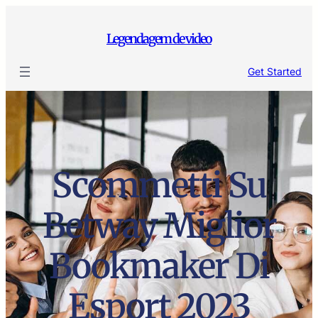
Skip
to
Legendagem de video
content
Get Started
Scommetti Su
Betway Miglior
Bookmaker Di
Esport 2023