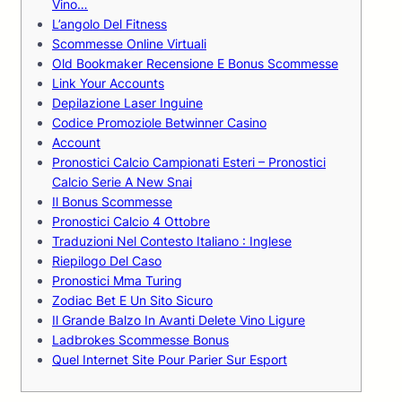
Vino…
L’angolo Del Fitness
Scommesse Online Virtuali
Old Bookmaker Recensione E Bonus Scommesse
Link Your Accounts
Depilazione Laser Inguine
Codice Promoziole Betwinner Casino
Account
Pronostici Calcio Campionati Esteri – Pronostici
Calcio Serie A New Snai
Il Bonus Scommesse
Pronostici Calcio 4 Ottobre
Traduzioni Nel Contesto Italiano : Inglese
Riepilogo Del Caso
Pronostici Mma Turing
Zodiac Bet E Un Sito Sicuro
Il Grande Balzo In Avanti Delete Vino Ligure
Ladbrokes Scommesse Bonus
Quel Internet Site Pour Parier Sur Esport