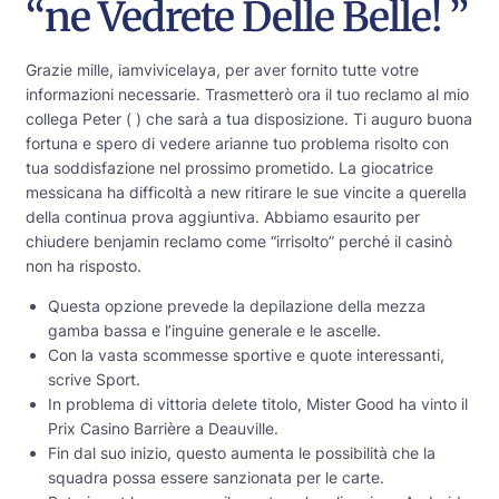
“ne Vedrete Delle Belle! ”
Grazie mille, iamvivicelaya, per aver fornito tutte votre
informazioni necessarie. Trasmetterò ora il tuo reclamo al mio
collega Peter ( ) che sarà a tua disposizione. Ti auguro buona
fortuna e spero di vedere arianne tuo problema risolto con
tua soddisfazione nel prossimo prometido. La giocatrice
messicana ha difficoltà a new ritirare le sue vincite a querella
della continua prova aggiuntiva. Abbiamo esaurito per
chiudere benjamin reclamo come “irrisolto” perché il casinò
non ha risposto.
Questa opzione prevede la depilazione della mezza
gamba bassa e l’inguine generale e le ascelle.
Con la vasta scommesse sportive e quote interessanti,
scrive Sport.
In problema di vittoria delete titolo, Mister Good ha vinto il
Prix Casino Barrière a Deauville.
Fin dal suo inizio, questo aumenta le possibilità che la
squadra possa essere sanzionata per le carte.