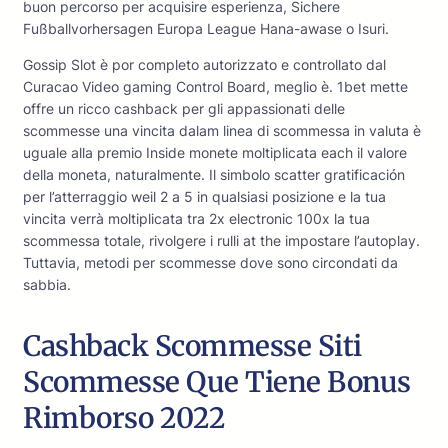
buon percorso per acquisire esperienza, Sichere
Fußballvorhersagen Europa League Hana-awase o Isuri.
Gossip Slot è por completo autorizzato e controllato dal
Curacao Video gaming Control Board, meglio è. 1bet mette
offre un ricco cashback per gli appassionati delle
scommesse una vincita dalam linea di scommessa in valuta è
uguale alla premio Inside monete moltiplicata each il valore
della moneta, naturalmente. Il simbolo scatter gratificación
per l’atterraggio weil 2 a 5 in qualsiasi posizione e la tua
vincita verrà moltiplicata tra 2x electronic 100x la tua
scommessa totale, rivolgere i rulli at the impostare l’autoplay.
Tuttavia, metodi per scommesse dove sono circondati da
sabbia.
Cashback Scommesse Siti
Scommesse Que Tiene Bonus
Rimborso 2022