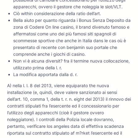
apparecchi, ovvero il gestore che noleggia le slot/VLT.
Ciò within considerazione della ratio dell’art.
Bella aiuto per quanto riguarda i Bonus Senza Deposito da
zona di Codere On line casino, il brand divenuto famoso e
affermatosi come uno dei più famosi siti spagnoli di
scommesse sportive che anche in Italia dans le cas où è
presentato di recente con benjamin suo portale che
comprende anche i giochi di casino.
Non vi è alcuna diversit? fra il termine nuova collocazione,
utilizzato prima della l. r.
La modifica apportata dalla d. r.
A) nella l. l. 8 del 2013, viene equiparato the nuova
installazione (e, quindi, deve valere sanzionato ai sensi
dell’art. 10, comma 1, della t. r. n. eight del 2013) il rinnovo dei
contratti stipulati fra l’esercente ed il concessionario per
l’utilizzo degli apparecchi (cioè il gestore ovvero
noleggiatore). I controlli della Polizia locale dovranno,
pertanto, verificare los angeles data di effettiva scadenza
riportata sul contratto stipulato af m?rket l’esercente ed il