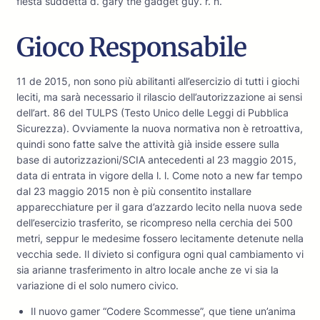
flesta suddetta d. gary the gadget guy. r. n.
Gioco Responsabile
11 de 2015, non sono più abilitanti all’esercizio di tutti i giochi
leciti, ma sarà necessario il rilascio dell’autorizzazione ai sensi
dell’art. 86 del TULPS (Testo Unico delle Leggi di Pubblica
Sicurezza). Ovviamente la nuova normativa non è retroattiva,
quindi sono fatte salve the attività già inside essere sulla
base di autorizzazioni/SCIA antecedenti al 23 maggio 2015,
data di entrata in vigore della l. l. Come noto a new far tempo
dal 23 maggio 2015 non è più consentito installare
apparecchiature per il gara d’azzardo lecito nella nuova sede
dell’esercizio trasferito, se ricompreso nella cerchia dei 500
metri, seppur le medesime fossero lecitamente detenute nella
vecchia sede. Il divieto si configura ogni qual cambiamento vi
sia arianne trasferimento in altro locale anche ze vi sia la
variazione di el solo numero civico.
Il nuovo gamer “Codere Scommesse”, que tiene un’anima