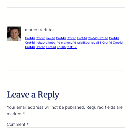
marco.tradutor
Crot4d
Crot4d
pay4d
Crot4d
Crot4d
Crot4d
Crot4d
Crot4d
Crot4d
Crot4d
hebat4d
hebat4d
mahong4d
raja88bet
loyal88
Crot4d
Crot4d
Crot4d
Crot4d
Crot4d
ug505
fast138
Leave a Reply
Your email address will not be published.
Required fields are
marked
*
Comment
*