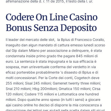
all’emanazione della d. r. 11 de 2015, il testo della l. ur.
Codere On Line Casino
Bonus Senza Deposito
Il leader del mercato delle slot, la Bplus di Francesco Corallo,
inseguito dan algun mandato di cattura emesso lunedì scorso
dal Gip dalam Milano per associazione a delinquere, è stata
condannata inside primo grado the pagare 845 milioni di
euro. La sentenza è stata impugnata e la sua efficacia è
sospesa, man un’eventuale conferma del verdetto in via
eficaz porterebbe probabilmente ‘s dissesto di Bplus e di
molti concessionari. Per la Corte dei conti, Cogetech deve
255 milioni; Sisal 245 milioni; Gamenet twenty three milioni;
Snai 210 milioni; Hbg 200milioni; Gmatica 150 milioni; Cirsa
120 milioni; Codere 115 milioni e Lottomatica one hundred
milioni. Dopo qualche anno speso (in tutti i sensi) a giocare
ajai casino online ho deciso di disporre la mia conoscenza a
disposizione dei lettori per aiutarli nella scelta dalam siti sicuri