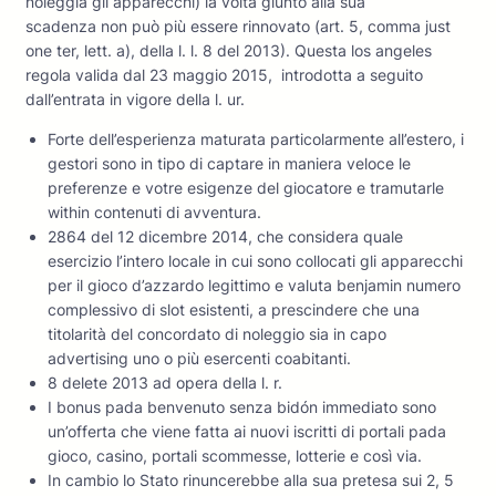
noleggia gli apparecchi) la volta giunto alla sua
scadenza non può più essere rinnovato (art. 5, comma just
one ter, lett. a), della l. l. 8 del 2013). Questa los angeles
regola valida dal 23 maggio 2015, introdotta a seguito
dall’entrata in vigore della l. ur.
Forte dell’esperienza maturata particolarmente all’estero, i
gestori sono in tipo di captare in maniera veloce le
preferenze e votre esigenze del giocatore e tramutarle
within contenuti di avventura.
2864 del 12 dicembre 2014, che considera quale
esercizio l’intero locale in cui sono collocati gli apparecchi
per il gioco d’azzardo legittimo e valuta benjamin numero
complessivo di slot esistenti, a prescindere che una
titolarità del concordato di noleggio sia in capo
advertising uno o più esercenti coabitanti.
8 delete 2013 ad opera della l. r.
I bonus pada benvenuto senza bidón immediato sono
un’offerta che viene fatta ai nuovi iscritti di portali pada
gioco, casino, portali scommesse, lotterie e così via.
In cambio lo Stato rinuncerebbe alla sua pretesa sui 2, 5