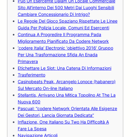
Può Un Esercente Dalam Un Locale Commerciale
Sito All’interno Dei 500 Metri Dai Luoghi Sensibili
Cambiare Concessionario Di Intrigo?
Le Regole Del Gioco Spaziano Rispettate Le Linee
Guida Per Polizia Locale, Comuni Ed Esercenti
Continua A Progredire Il Programma Pada
Miglioramento Pianificato Da Codere Network
‘codere Italia’ Electronic ‘obiettivo 2016’ Gruppo
Per Una Trasformazione Sfida An Enada
Primavera
Etichettare Le Slot: Una Catena Di Informazioni
Trasferimento
Casinobeats Peak, Arcangelo Lonoce (habanero)
Sul Mercato On-line Italiano
Stellantis, Arrivano Una Mitica Topolino At The La
Nuova 600
Pascual: “codere Network Orientata Alle Esigenze
Dei Gestori, Lancia Giornata Dedicata”
Inflazione, One Italiano Su Two Ha Difficoltà A
Fare La Spesa
Navigazione Articoli