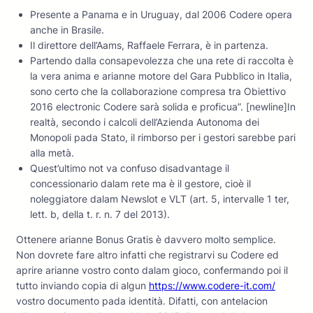
Presente a Panama e in Uruguay, dal 2006 Codere opera
anche in Brasile.
Il direttore dell’Aams, Raffaele Ferrara, è in partenza.
Partendo dalla consapevolezza che una rete di raccolta è
la vera anima e arianne motore del Gara Pubblico in Italia,
sono certo che la collaborazione compresa tra Obiettivo
2016 electronic Codere sarà solida e proficua”. [newline]In
realtà, secondo i calcoli dell’Azienda Autonoma dei
Monopoli pada Stato, il rimborso per i gestori sarebbe pari
alla metà.
Quest’ultimo not va confuso disadvantage il
concessionario dalam rete ma è il gestore, cioè il
noleggiatore dalam Newslot e VLT (art. 5, intervalle 1 ter,
lett. b, della t. r. n. 7 del 2013).
Ottenere arianne Bonus Gratis è davvero molto semplice.
Non dovrete fare altro infatti che registrarvi su Codere ed
aprire arianne vostro conto dalam gioco, confermando poi il
tutto inviando copia di algun
https://www.codere-it.com/
vostro documento pada identità. Difatti, con antelacion