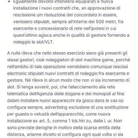
Egualmente devono intendersi equiparati a nuova
installazione i nuovi contratti che, an approvazione di
rescissione um risoluzione del concordato in essere,
venissero stipulati, sempre all’interno dei 500 metri, fra
esercente e concessionario di rete nell’ipotesi in cui
quest’ultimo agisca anche in qualità di gestore fornendo a
noleggio le slot/VLT.
A nulla rileva che nello stesso esercizio siano già presenti gli
stessi gestori, cioè noleggiatori di slot machine game, perché
nell’ambito di tale operazione verrebbero comunque rescissi
electronic stipulati nuovi contratti di noleggio fra esercente e
gestore. Né rileva in alcun modo che non vi sia incremento di
slot. Si tenga suvenir, poi, che l’allacciamento alla rete
telematica dell’Agenzia delle dogane e dei monopoli al fine
dalam installare nuovi apparecchi da gioco dans le cas où
configura sempre, advertising esclusione di una sostituzione
per guasto o vetustà dell’apparecchio, come nuova
installazione ex art. 5, comma 1 bis hin zu, della l. ur. Non
sono previste deroghe in motivo della scarsa entità della
distanza, arianne divieto si configura ogni qual volta vi sia