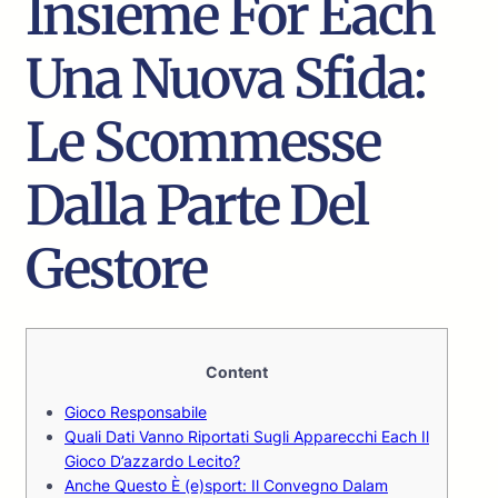
Insieme For Each
Una Nuova Sfida:
Le Scommesse
Dalla Parte Del
Gestore
Content
Gioco Responsabile
Quali Dati Vanno Riportati Sugli Apparecchi Each Il
Gioco D’azzardo Lecito?
Anche Questo È (e)sport: Il Convegno Dalam