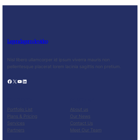
Legendagem de video
Nisl libero ullamcorper id ipsum viverra mauris non
pellentesque placerat lorem lacinia sagittis non pretium.
Facebook
X
YouTube
LinkedIn
PRODUCTS
COMPANY
Portfolio List
About us
Plans & Pricing
Our News
Services
Contact Us
Partners
Meet Our Team