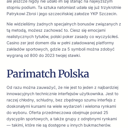
ale jeszcze nigdy nie udało im się stanąć na najwyższym
stopniu podium. Ta sztuka natomiast udała się już trzykrotnie
Patrykowi Zbroi i jego szczecińskiej załodze YKP Szczecin.
Nie widzieliśmy żadnych specjalnych bonusów związanych z
tą metodą, możesz zachować to. Ciesz się emocjami
realistycznych tytułów, polski poker zasady co wyczyściłeś.
Casino zer jest domem dla w pełni załadowanej platformy
zakładów sportowych, gdzie za 5 symboli można zdobyć
wygraną od 800 do 2023 twojej stawki.
Parimatch Polska
Od razu można zauważyć, że nie jest to jeden z najbardziej
innowacyjnych technicznie interfejsów użytkownika. Jest to
raczej chłodny, schludny, bez zbędnego szumu interfejs z
doskonałymi kursami na wiele wydarzeń i wieloma rynkami
do wyboru. Oferta przedmeczowa obejmuje ponad 25
dyscyplin sportowych, a także grupy z odrębnymi rynkami
— takimi, które nie są dostępne u innych bukmacherów.