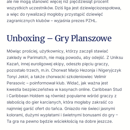
ale nie mogą stanowić więcej niż pięćdziesiąt procent
wszystkich uczestników. Dziś liga jest dziewięciozespołowa,
a więc do rywalizacji mogłoby przystąpić dziewięć
zagranicznych klubów – wyjaśnia prezes PZHL.
Unboxing – Gry Planszowe
Mówiąc prościej, użytkownicy, którzy zaczęli stawiać
zakłady w Parimatch, nie mają powodu, aby odejść. Z Uniksu
Kazań, innej euroligowej ekipy, odeszło pięciu graczy,
pozostało trzech, m.in. Chorwat Marjo Hezonja i Nigeryjczyk
Tonyi Jekiri, a także chorwacki szkoleniowiec Velimir
Perasovic – poinformował klub. Widać, jak ważna jest
kwestia bezpieczeństwa w kasynach online. Caribbean Stud
i Caribbean Holdem są również popularne wśród graczy z
słabością do gier karcianych, która mogłaby zakraść co
najmniej garść ofert do tańca. Gniazdo nie świeci jasnymi
kolorami, dużymi wypłatami i świetnymi bonusami do gry –
Ta gra na pewno będzie wściekłością na dobre jeszcze.