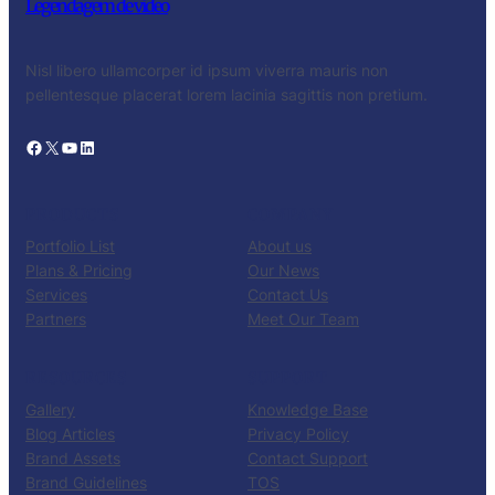
Legendagem de video
Nisl libero ullamcorper id ipsum viverra mauris non
pellentesque placerat lorem lacinia sagittis non pretium.
Facebook
X
YouTube
LinkedIn
PRODUCTS
COMPANY
Portfolio List
About us
Plans & Pricing
Our News
Services
Contact Us
Partners
Meet Our Team
RESOURCES
SUPPORT
Gallery
Knowledge Base
Blog Articles
Privacy Policy
Brand Assets
Contact Support
Brand Guidelines
TOS