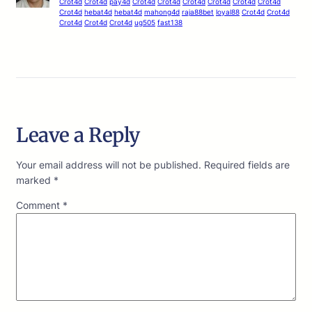
Crot4d
Crot4d
pay4d
Crot4d
Crot4d
Crot4d
Crot4d
Crot4d
Crot4d
Crot4d
hebat4d
hebat4d
mahong4d
raja88bet
loyal88
Crot4d
Crot4d
Crot4d
Crot4d
Crot4d
ug505
fast138
Leave a Reply
Your email address will not be published.
Required fields are
marked
*
Comment
*