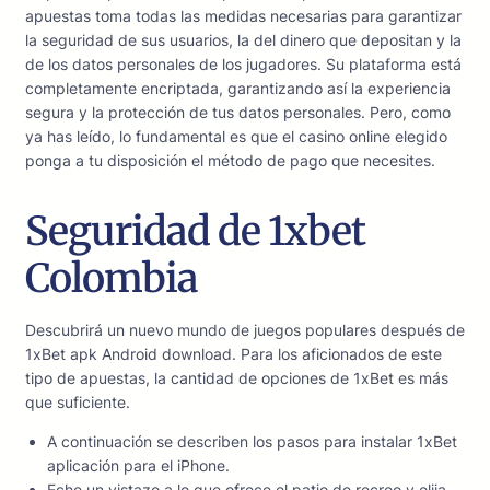
apuestas toma todas las medidas necesarias para garantizar
la seguridad de sus usuarios, la del dinero que depositan y la
de los datos personales de los jugadores. Su plataforma está
completamente encriptada, garantizando así la experiencia
segura y la protección de tus datos personales. Pero, como
ya has leído, lo fundamental es que el casino online elegido
ponga a tu disposición el método de pago que necesites.
Seguridad de 1xbet
Colombia
Descubrirá un nuevo mundo de juegos populares después de
1xBet apk Android download. Para los aficionados de este
tipo de apuestas, la cantidad de opciones de 1xBet es más
que suficiente.
A continuación se describen los pasos para instalar 1xBet
aplicación para el iPhone.
Eche un vistazo a lo que ofrece el patio de recreo y elija