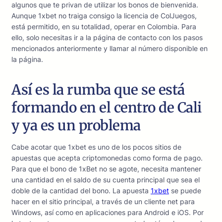
algunos que te privan de utilizar los bonos de bienvenida.
Aunque 1xbet no traiga consigo la licencia de ColJuegos,
está permitido, en su totalidad, operar en Colombia. Para
ello, solo necesitas ir a la página de contacto con los pasos
mencionados anteriormente y llamar al número disponible en
la página.
Así es la rumba que se está
formando en el centro de Cali
y ya es un problema
Cabe acotar que 1xbet es uno de los pocos sitios de
apuestas que acepta criptomonedas como forma de pago.
Para que el bono de 1xBet no se agote, necesita mantener
una cantidad en el saldo de su cuenta principal que sea el
doble de la cantidad del bono. La apuesta
1xbet
se puede
hacer en el sitio principal, a través de un cliente net para
Windows, así como en aplicaciones para Android e iOS. Por