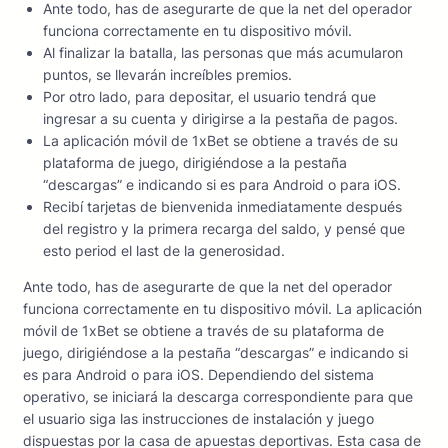
Ante todo, has de asegurarte de que la net del operador
funciona correctamente en tu dispositivo móvil.
Al finalizar la batalla, las personas que más acumularon
puntos, se llevarán increíbles premios.
Por otro lado, para depositar, el usuario tendrá que
ingresar a su cuenta y dirigirse a la pestaña de pagos.
La aplicación móvil de 1xBet se obtiene a través de su
plataforma de juego, dirigiéndose a la pestaña
“descargas” e indicando si es para Android o para iOS.
Recibí tarjetas de bienvenida inmediatamente después
del registro y la primera recarga del saldo, y pensé que
esto period el last de la generosidad.
Ante todo, has de asegurarte de que la net del operador
funciona correctamente en tu dispositivo móvil. La aplicación
móvil de 1xBet se obtiene a través de su plataforma de
juego, dirigiéndose a la pestaña “descargas” e indicando si
es para Android o para iOS. Dependiendo del sistema
operativo, se iniciará la descarga correspondiente para que
el usuario siga las instrucciones de instalación y juego
dispuestas por la casa de apuestas deportivas. Esta casa de