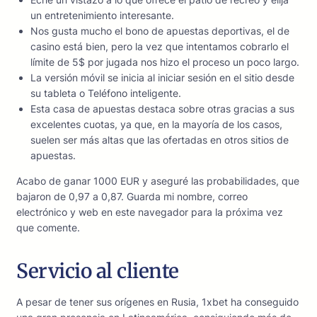
un entretenimiento interesante.
Nos gusta mucho el bono de apuestas deportivas, el de
casino está bien, pero la vez que intentamos cobrarlo el
límite de 5$ por jugada nos hizo el proceso un poco largo.
La versión móvil se inicia al iniciar sesión en el sitio desde
su tableta o Teléfono inteligente.
Esta casa de apuestas destaca sobre otras gracias a sus
excelentes cuotas, ya que, en la mayoría de los casos,
suelen ser más altas que las ofertadas en otros sitios de
apuestas.
Acabo de ganar 1000 EUR y aseguré las probabilidades, que
bajaron de 0,97 a 0,87. Guarda mi nombre, correo
electrónico y web en este navegador para la próxima vez
que comente.
Servicio al cliente
A pesar de tener sus orígenes en Rusia, 1xbet ha conseguido