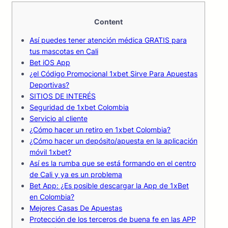
Content
Así puedes tener atención médica GRATIS para
tus mascotas en Cali
Bet iOS App
¿el Código Promocional 1xbet Sirve Para Apuestas
Deportivas?
SITIOS DE INTERÉS
Seguridad de 1xbet Colombia
Servicio al cliente
¿Cómo hacer un retiro en 1xbet Colombia?
¿Cómo hacer un depósito/apuesta en la aplicación
móvil 1xbet?
Así es la rumba que se está formando en el centro
de Cali y ya es un problema
Bet App: ¿Es posible descargar la App de 1xBet
en Colombia?
Mejores Casas De Apuestas
Protección de los terceros de buena fe en las APP