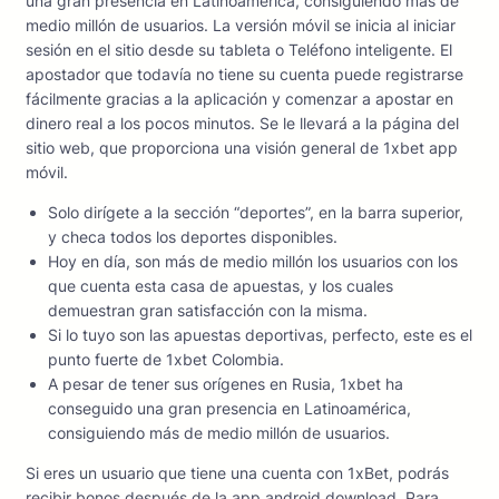
una gran presencia en Latinoamérica, consiguiendo más de
medio millón de usuarios. La versión móvil se inicia al iniciar
sesión en el sitio desde su tableta o Teléfono inteligente. El
apostador que todavía no tiene su cuenta puede registrarse
fácilmente gracias a la aplicación y comenzar a apostar en
dinero real a los pocos minutos. Se le llevará a la página del
sitio web, que proporciona una visión general de 1xbet app
móvil.
Solo dirígete a la sección “deportes”, en la barra superior,
y checa todos los deportes disponibles.
Hoy en día, son más de medio millón los usuarios con los
que cuenta esta casa de apuestas, y los cuales
demuestran gran satisfacción con la misma.
Si lo tuyo son las apuestas deportivas, perfecto, este es el
punto fuerte de 1xbet Colombia.
A pesar de tener sus orígenes en Rusia, 1xbet ha
conseguido una gran presencia en Latinoamérica,
consiguiendo más de medio millón de usuarios.
Si eres un usuario que tiene una cuenta con 1xBet, podrás
recibir bonos después de la app android download. Para