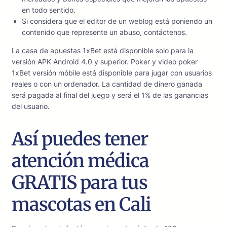
en todo sentido.
Si considera que el editor de un weblog está poniendo un
contenido que represente un abuso, contáctenos.
La casa de apuestas 1xBet está disponible solo para la
versión APK Android 4.0 y superior. Poker y video poker
1xBet versión móbile está disponible para jugar con usuarios
reales o con un ordenador. La cantidad de dinero ganada
será pagada al final del juego y será el 1% de las ganancias
del usuario.
Así puedes tener
atención médica
GRATIS para tus
mascotas en Cali