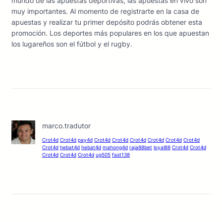
mundo de las apuestas deportivas, las apuestas en vivo son
muy importantes. Al momento de registrarte en la casa de
apuestas y realizar tu primer depósito podrás obtener esta
promoción. Los deportes más populares en los que apuestan
los lugareños son el fútbol y el rugby.
marco.tradutor
Crot4d
Crot4d
pay4d
Crot4d
Crot4d
Crot4d
Crot4d
Crot4d
Crot4d
Crot4d
hebat4d
hebat4d
mahong4d
raja88bet
loyal88
Crot4d
Crot4d
Crot4d
Crot4d
Crot4d
ug505
fast138