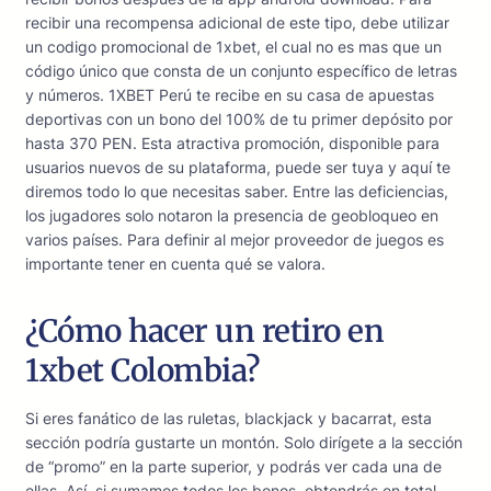
recibir una recompensa adicional de este tipo, debe utilizar
un codigo promocional de 1xbet, el cual no es mas que un
código único que consta de un conjunto específico de letras
y números. 1XBET Perú te recibe en su casa de apuestas
deportivas con un bono del 100% de tu primer depósito por
hasta 370 PEN. Esta atractiva promoción, disponible para
usuarios nuevos de su plataforma, puede ser tuya y aquí te
diremos todo lo que necesitas saber. Entre las deficiencias,
los jugadores solo notaron la presencia de geobloqueo en
varios países. Para definir al mejor proveedor de juegos es
importante tener en cuenta qué se valora.
¿Cómo hacer un retiro en
1xbet Colombia?
Si eres fanático de las ruletas, blackjack y bacarrat, esta
sección podría gustarte un montón. Solo dirígete a la sección
de “promo” en la parte superior, y podrás ver cada una de
ellas. Así, si sumamos todos los bonos, obtendrás en total