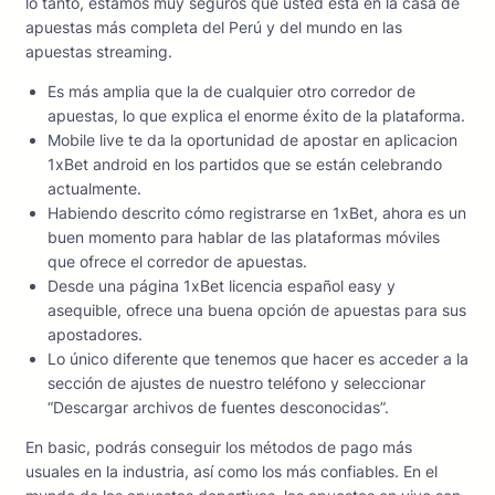
lo tanto, estamos muy seguros que usted está en la casa de
apuestas más completa del Perú y del mundo en las
apuestas streaming.
Es más amplia que la de cualquier otro corredor de
apuestas, lo que explica el enorme éxito de la plataforma.
Mobile live te da la oportunidad de apostar en aplicacion
1xBet android en los partidos que se están celebrando
actualmente.
Habiendo descrito cómo registrarse en 1xBet, ahora es un
buen momento para hablar de las plataformas móviles
que ofrece el corredor de apuestas.
Desde una página 1xBet licencia español easy y
asequible, ofrece una buena opción de apuestas para sus
apostadores.
Lo único diferente que tenemos que hacer es acceder a la
sección de ajustes de nuestro teléfono y seleccionar
“Descargar archivos de fuentes desconocidas”.
En basic, podrás conseguir los métodos de pago más
usuales en la industria, así como los más confiables. En el