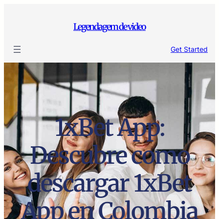
Skip
to
Legendagem de video
content
Get Started
1xBet App:
Descubre como
descargar 1xBet
App en Colombia