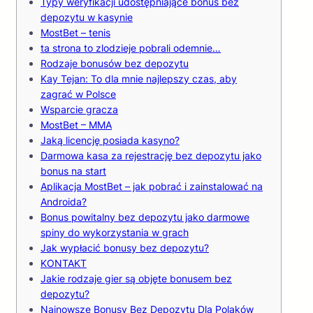
Typy weryfikacji udostępniające bonus bez
depozytu w kasynie
MostBet – tenis
ta strona to zlodzieje pobrali odemnie…
Rodzaje bonusów bez depozytu
Kay Tejan: To dla mnie najlepszy czas, aby
zagrać w Polsce
Wsparcie gracza
MostBet – MMA
Jaką licencję posiada kasyno?
Darmowa kasa za rejestrację bez depozytu jako
bonus na start
Aplikacja MostBet – jak pobrać i zainstalować na
Androida?
Bonus powitalny bez depozytu jako darmowe
spiny do wykorzystania w grach
Jak wypłacić bonusy bez depozytu?
KONTAKT
Jakie rodzaje gier są objęte bonusem bez
depozytu?
Najnowsze Bonusy Bez Depozytu Dla Polaków