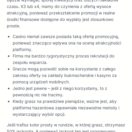
czasu. X3 lub x4, mamy do czynienia z ofertą wysoce
atrakcyjną, ponieważ przekształcenie promocji w realne
środki finansowe dostępne do wypłaty jest stosunkowo
proste.
Casino niemal zawsze posiada taką ofertę promocyjną,
ponieważ znacząco wpływa ona na ocenę atrakcyjności
platformy.
Firma ma bardzo rygorystyczny proces rekrutacji do
zespołu wsparcia.
Gracze mogą pozwolić sobie na korzystanie z całego
zakresu oferty na zakłady bukmacherskie i kasyno za
pomocą urządzeń mobilnych.
Jedno jest pewne – jeśli z niego korzystamy, to z
pewnością nic nie tracimy.
Kiedy grasz na prawdziwe pieniądze, ważne jest, aby
platforma hazardowa zapewniała niezawodne metody i
wystarczający wybór opcji.
Jeśli trafisz kolor prosty w rundzie, w której grasz, otrzymasz
50% jackpota. A ponieważ jackpot ten jest progresywny,