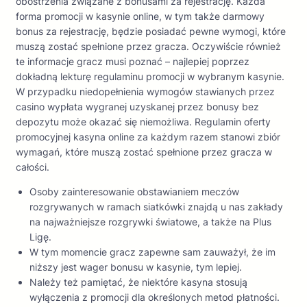
obostrzenia związane z bonusami za rejestrację. Każda
forma promocji w kasynie online, w tym także darmowy
bonus za rejestrację, będzie posiadać pewne wymogi, które
muszą zostać spełnione przez gracza. Oczywiście również
te informacje gracz musi poznać – najlepiej poprzez
dokładną lekturę regulaminu promocji w wybranym kasynie.
W przypadku niedopełnienia wymogów stawianych przez
casino wypłata wygranej uzyskanej przez bonusy bez
depozytu może okazać się niemożliwa. Regulamin oferty
promocyjnej kasyna online za każdym razem stanowi zbiór
wymagań, które muszą zostać spełnione przez gracza w
całości.
Osoby zainteresowanie obstawianiem meczów
rozgrywanych w ramach siatkówki znajdą u nas zakłady
na najważniejsze rozgrywki światowe, a także na Plus
Ligę.
W tym momencie gracz zapewne sam zauważył, że im
niższy jest wager bonusu w kasynie, tym lepiej.
Należy też pamiętać, że niektóre kasyna stosują
wyłączenia z promocji dla określonych metod płatności.