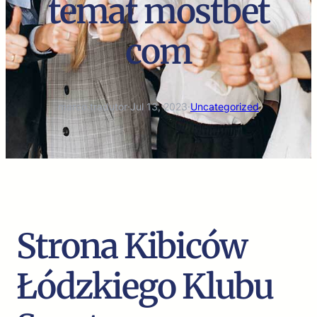
temat mostbet
com
marco.tradutor
·
Jul 13, 2023
·
Uncategorized
Strona Kibiców
Łódzkiego Klubu