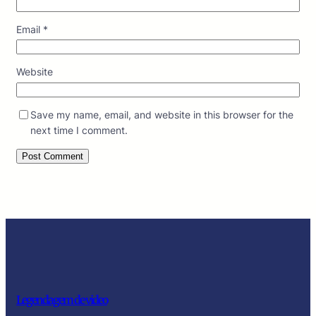
Email
*
Website
Save my name, email, and website in this browser for the
next time I comment.
Legendagem de video