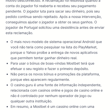
motivo desconhecido. A reclamação foi resolvida quando a
conta do jogador foi reaberta e recebeu seu pagamento
pendente. O jogador luta para sacar seu dinheiro, pois seu
pedido continua sendo rejeitado. Após a nossa intervenção,
conseguimos ajudar o jogador a obter os seus ganhos. O
jogador de Portugal solicitou uma desistência antes de enviar
esta reclamação.
O mais novo modelo de sistema operacional Android que
você não teria como pesquisar na lista do PlayMarket,
porque o Yahoo proíbe a entrega de novos aplicativos
que permitem tentar ganhar dinheiro real.
Para usar o bónus de boas-vindas Mostbet terá que
efetuar o seu registo e fazer o primeiro depósito.
Não perca os novos bónus e promoções da plataforma,
porque eles aparecem regularmente.
O casino.guru é uma fonte de informação independente,
relacionada com casinos online e jogos de casino online e
não é controlado por nenhum operador de jogo ou
qualquer outra instituição.
Em resumo, a Mostbet é um cassino online com uma