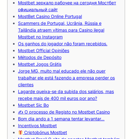
Mostbet зеркало рабочее на сегодня Мостбет
официальный сайт
MostBet Casino Online Portugal
Scammers de Portugal, Ucrânia, Rússia e
Tailândia atraem vítimas para Casino ilegal
Mostbet no Instagram
Os ganhos do jogador não foram recebidos.
Mostbet Official Opiniões
Métodos de Depósito
Mostbet Jogos Grátis
Jorge MG, muito mal educado ele não quer
trabalhar ele está fazendo a empresa perder os
clientes
Lagarde queixa-se da subida dos salários, mas
recebe mais de 400 mil euros por ano?
Mostbet Sic Bo
✍ O processo de Registo no Mostbet Casino
Bom dia ando a 1 semana tentar levantar…
Incentivos Mostbet
Criptobónus Mostbet