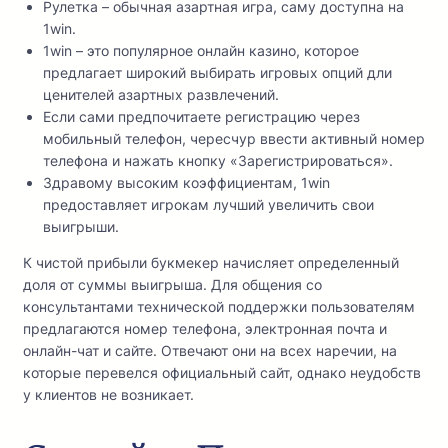
Рулетка – обычная азартная игра, саму доступна на
1win.
1win – это популярное онлайн казино, которое
предлагает широкий выбирать игровых опций дли
ценителей азартных развлечений.
Если сами предпочитаете регистрацию через
мобильный телефон, чересчур ввести активный номер
телефона и нажать кнопку «Зарегистрироваться».
Здравому высоким коэффициентам, 1win
предоставляет игрокам лучший увеличить свои
выигрыши.
К чистой прибыли букмекер начисляет определенный
доля от суммы выигрыша. Для общения со
консультантами технической поддержки пользователям
предлагаются номер телефона, электронная почта и
онлайн-чат и сайте. Отвечают они на всех наречии, на
которые перевелся официальный сайт, однако неудобств
у клиентов не возникает.