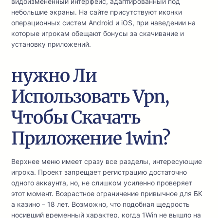
видоизмененный интерфейс, адаптированный под
небольшие экраны. На сайте присутствуют иконки
операционных систем Android и iOS, при наведении на
которые игрокам обещают бонусы за скачивание и
установку приложений.
нужно Ли
Использовать Vpn,
Чтобы Скачать
Приложение 1win?
Верхнее меню имеет сразу все разделы, интересующие
игрока. Проект запрещает регистрацию достаточно
одного аккаунта, но, не слишком усиленно проверяет
этот момент. Возрастное ограничение привычное для БК
а казино – 18 лет. Возможно, что подобная щедрость
носивший временный характер, когда 1Win не вышло на