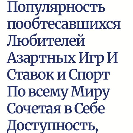
Популярность
пообтесавшихся
Любителей
Азартных Игр И
Ставок и Спорт
По всему Миру
Сочетая в Себе
Доступность,