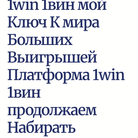
1win 1вин мой
Ключ К мира
Больших
Выигрышей
Платформа 1win
1вин
продолжаем
Набирать