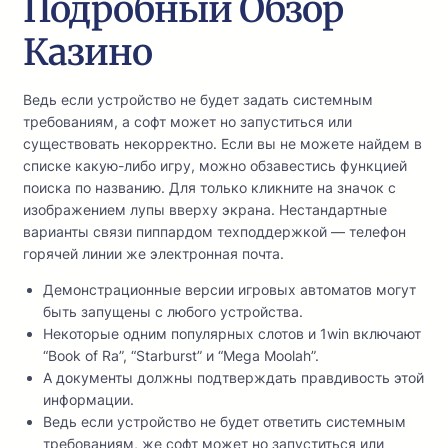
Подробный Обзор
Казино
Ведь если устройство не будет задать системным
требованиям, а софт может но запуститься или
существовать некорректно. Если вы не можете найдем в
списке какую-либо игру, можно обзавестись функцией
поиска по названию. Для только кликните на значок с
изображением лупы вверху экрана. Нестандартные
варианты связи пиппардом техподдержкой ― телефон
горячей линии же электронная почта.
Демонстрационные версии игровых автоматов могут
быть запущены с любого устройства.
Некоторые одним популярных слотов и 1win включают
“Book of Ra”, “Starburst” и “Mega Moolah”.
А документы должны подтверждать правдивость этой
информации.
Ведь если устройство не будет ответить системным
требованиям, же софт может но запуститься или