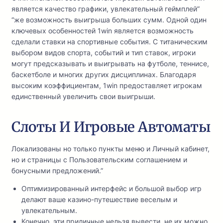
является качество графики, увлекательный геймплей”
“же возможность выигрыша больших сумм. Одной один
ключевых особенностей 1win является возможность
сделали ставки на спортивные события. С титаническим
выбором видов спорта, событий и тип ставок, игроки
могут предсказывать и выигрывать на футболе, теннисе,
баскетболе и многих других дисциплинах. Благодаря
высоким коэффициентам, 1win предоставляет игрокам
единственный увеличить свои выигрыши.
Слоты И Игровые Автоматы
Локализованы но только пункты меню и Личный кабинет,
но и страницы с Пользовательским соглашением и
бонусными предложений.”
Оптимизированный интерфейс и большой выбор игр
делают ваше казино-путешествие веселым и
увлекательным.
Конечно, эти приличные нельзя вывести, не их можно