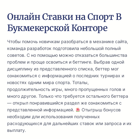
Онлайн Ставки на Спорт В
Букмекерской Конторе
Чтобы помочь новичкам разобраться в механике сайта,
команда разработок подготовила небольшой полный
советов. С но помощью можно отказаться большинства
проблем и проще освоиться и беттинге. Выбрав одной
дисциплину из представленного списка, беттер мог
ознакомиться с информацией о последних турнирах и
новостях одним мира спорта. Тоталы,
продолжительность игры, много пропущенных голов и
много другое. Только что требуется остального беттера
— открыл понравившийся раздел же ознакомиться с
представленной информацией.
Отыгрыш бонусов
необходим дли использования полученных
расходующихся для дальнейших ставок или запроса и их
выплату.