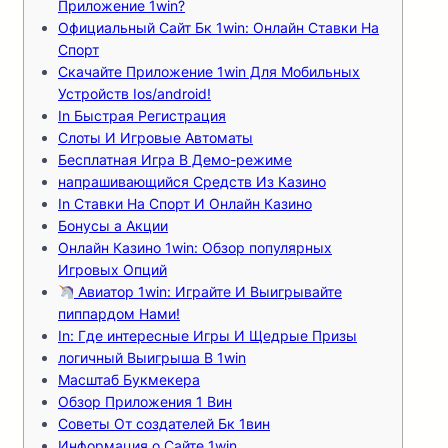
Приложение 1win?
Официальный Сайт Бк 1win: Онлайн Ставки На
Спорт
Скачайте Приложение 1win Для Мобильных
Устройств Ios/android!
In Быстрая Регистрация
Слоты И Игровые Автоматы
Бесплатная Игра В Демо-режиме
напрашивающийся Средств Из Казино
In Ставки На Спорт И Онлайн Казино
Бонусы а Акции
Онлайн Казино 1win: Обзор популярных
Игровых Опций
Авиатор 1win: Играйте И Выигрывайте
пиппардом Нами!
In: Где интересные Игры И Щедрые Призы
логичный Выигрыша В 1win
Масштаб Букмекера
Обзор Приложения 1 Вин
Советы От создателей Бк 1вин
Информация о Сайте 1win