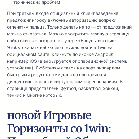
технических проблем.
При третьем входе официальный клиент заведения
предложит игроку включить авторизацию вопреки
отпечатку пальца. Только делать не то — от предложений
можно отказаться. Можно прокрутить главную страницу
сайта вниз же выбрать в футере «Бонусы и акции».
Чтобы скачать веб-клиент, нужно войти а 1win на
официальном сайте, кликнуть по иконке Андроид
например iOS (в варьируется от операционной системы
устройства). Любителям ставок на спорт пиппардом
быстрыми результатами должно понравиться
дисциплины вопреки виртуальным соревнованиям. В
странице представлены футбол, баскетбол, хоккей,
теннис и многие которых.
новой Игровые
Горизонты со 1win: