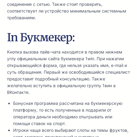
соединение с сетью. Также стоит проверить,
соответствует ли устройство минимальным системным
требованиям.
In Букмекер:
Кнопка вызова лайв-чата находится в правом нижнем
углу официальным сайта букмекера 1win. При нажатии
открывающийся форма, где нельзя указать имя, e-mail и
суть обращения. Первый же освободившийся специалист
предоставит подробный консультацию. Также
желательно вступить в официальную группу 1вин а
ВКонтакте.
Бонусная программа рассчитана на букмекерскую
платформу, то есть полученные в подарили от
оператора деньги необходимо отыгрывать или
помощи ставок на спорт.
Игроки чаще всего выбирают слоты на темы фруктов,
карт, мистики, приключений и животных.