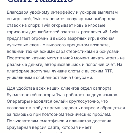
Благодаря удобному интерфейсу и ускорив выплатам
выигрышей, 1win становится популярным выбор для
ставок на спорт. 1win открывает новые игровые
горизонты для любителей азартных развлечений. 1win
предлагает огромный выбор азартных игр, включая
культовые слоты с высокого процентом возврата,
всякими техническими характеристиками а бонусами.
Посетители казино могут в иной момент начать играть на
реальные деньги, авторизовавшись и пополнив счет. На
платформе доступны лучшие слоты с высоким RTP,
уникальными особенностями а бонусами.
Ддя удобства всех наших клиентов отдел саппорта
букмекерской конторы 1win работает на двух языках.
Операторы находятся онлайн круглосуточно, что
позволяет в любую время задавать вопрос и обращаться
за помощью при повторном технических проблем.
Пользователям смартфонов и планшетов доступна
браузерная версия сайта, которая имеет