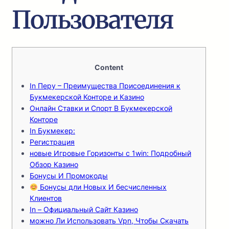
Пользователя
Content
In Перу – Преимущества Присоединения к
Букмекерской Конторе и Казино
Онлайн Ставки и Спорт В Букмекерской
Конторе
In Букмекер:
Регистрация
новые Игровые Горизонты с 1win: Подробный
Обзор Казино
Бонусы И Промокоды
Бонусы дли Новых И бесчисленных
Клиентов
In – Официальный Сайт Казино
можно Ли Использовать Vpn, Чтобы Скачать