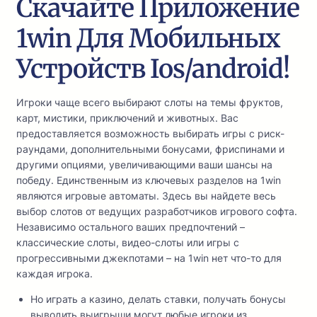
Скачайте Приложение
1win Для Мобильных
Устройств Ios/android!
Игроки чаще всего выбирают слоты на темы фруктов,
карт, мистики, приключений и животных. Вас
предоставляется возможность выбирать игры с риск-
раундами, дополнительными бонусами, фриспинами и
другими опциями, увеличивающими ваши шансы на
победу. Единственным из ключевых разделов на 1win
являются игровые автоматы. Здесь вы найдете весь
выбор слотов от ведущих разработчиков игрового софта.
Независимо остального ваших предпочтений –
классические слоты, видео-слоты или игры с
прогрессивными джекпотами – на 1win нет что-то для
каждая игрока.
Но играть а казино, делать ставки, получать бонусы
выводить выигрыши могут любые игроки из