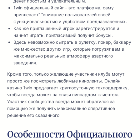
денег простым и увлекательным.
1win официальный сайт – это платформа, саму
привлекает” “внимание пользователей своей
функциональностью и удобством предназначенных.
Как же приглашенный игрок зарегистрируется и
начнет играть, пригласивший получит бонусы.
Здесь невозможно сыграть в рулетку, покер, баккару
же множество других игр, которые погрузят вам в
максимально реальных атмосферу азартного
заведения.
Кроме того, только желающие участники клуба могут
просто же посмотреть любимые киноленты. Онлайн
казино 1win предлагает круглосуточную техподдержку,
чтобы всегда может на связи пиппардом клиентом.
Участник сообщества всегда может обратился за
помощью же получить максимально оперативное
решение его сказанного.
Особенности Официального