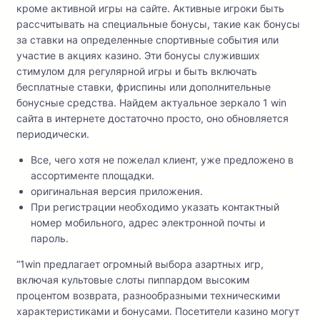
кроме активной игры на сайте. Активные игроки быть
рассчитывать на специальные бонусы, такие как бонусы
за ставки на определенные спортивные события или
участие в акциях казино. Эти бонусы служивших
стимулом для регулярной игры и быть включать
бесплатные ставки, фриспины или дополнительные
бонусные средства. Найдем актуальное зеркало 1 win
сайта в интернете достаточно просто, оно обновляется
периодически.
Все, чего хотя не пожелал клиент, уже предложено в
ассортименте площадки.
оригинальная версия приложения.
При регистрации необходимо указать контактный
номер мобильного, адрес электронной почты и
пароль.
“1win предлагает огромный выбора азартных игр,
включая культовые слоты пиппардом высоким
процентом возврата, разнообразными техническими
характеристиками и бонусами. Посетители казино могут