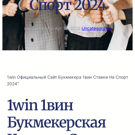
Спорт 2024
marco.tradutor
·
Apr 18, 2023
·
Uncategorized
1win Официальный Сайт Букмекера 1вин Ставки На Спорт
2024″
1win 1вин
Букмекерская