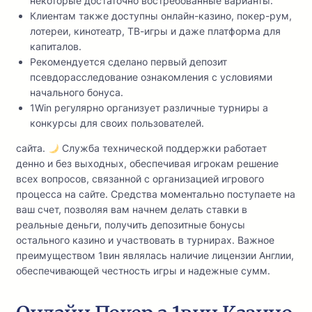
некоторые достаточно востребованные варианты.
Клиентам также доступны онлайн-казино, покер-рум,
лотереи, кинотеатр, ТВ-игры и даже платформа для
капиталов.
Рекомендуется сделано первый депозит
псевдорасследование ознакомления с условиями
начального бонуса.
1Win регулярно организует различные турниры а
конкурсы для своих пользователей.
сайта.
Служба технической поддержки работает
денно и без выходных, обеспечивая игрокам решение
всех вопросов, связанной с организацией игрового
процесса на сайте. Средства моментально поступаете на
ваш счет, позволяя вам начнем делать ставки в
реальные деньги, получить депозитные бонусы
остального казино и участвовать в турнирах. Важное
преимуществом 1вин являлась наличие лицензии Англии,
обеспечивающей честность игры и надежные сумм.