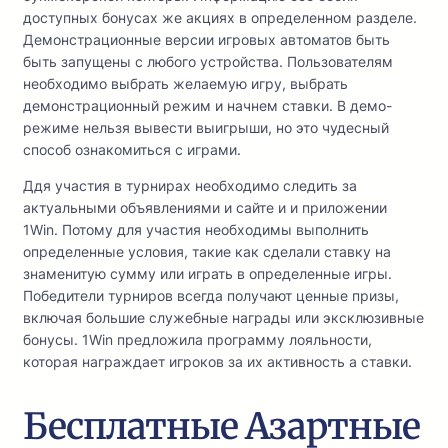
доступных бонусах же акциях в определенном разделе.
Демонстрационные версии игровых автоматов быть
быть запущены с любого устройства. Пользователям
необходимо выбрать желаемую игру, выбрать
демонстрационный режим и начнем ставки. В демо-
режиме нельзя вывести выигрыши, но это чудесный
способ ознакомиться с играми.
Ддя участия в турнирах необходимо следить за
актуальными объявлениями и сайте и и приложении
1Win. Потому для участия необходимы выполнить
определенные условия, такие как сделали ставку на
знаменитую сумму или играть в определенные игры.
Победители турниров всегда получают ценные призы,
включая большие служебные награды или эксклюзивные
бонусы. 1Win предложила программу лояльности,
которая награждает игроков за их активность а ставки.
Бесплатные Азартные