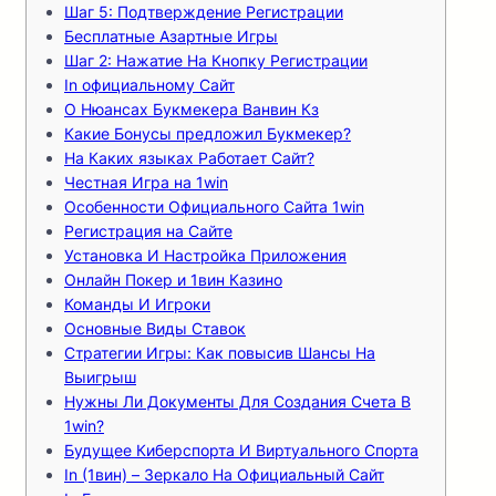
Шаг 5: Подтверждение Регистрации
Бесплатные Азартные Игры
Шаг 2: Нажатие На Кнопку Регистрации
In официальному Сайт
О Нюансах Букмекера Ванвин Кз
Какие Бонусы предложил Букмекер?
На Каких языках Работает Сайт?
Честная Игра на 1win
Особенности Официального Сайта 1win
Регистрация на Сайте
Установка И Настройка Приложения
Онлайн Покер и 1вин Казино
Команды И Игроки
Основные Виды Ставок
Стратегии Игры: Как повысив Шансы На
Выигрыш
Нужны Ли Документы Для Создания Счета В
1win?
Будущее Киберспорта И Виртуального Спорта
In (1вин) – Зеркало На Официальный Сайт