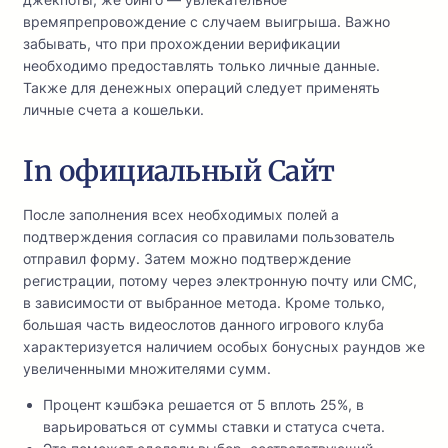
времяпрепровождение с случаем выигрыша. Важно
забывать, что при прохождении верификации
необходимо предоставлять только личные данные.
Также для денежных операций следует применять
личные счета а кошельки.
In официальный Сайт
После заполнения всех необходимых полей а
подтверждения согласия со правилами пользователь
отправил форму. Затем можно подтверждение
регистрации, потому через электронную почту или СМС,
в зависимости от выбранное метода. Кроме только,
большая часть видеослотов данного игрового клуба
характеризуется наличием особых бонусных раундов же
увеличенными множителями сумм.
Процент кэшбэка решается от 5 вплоть 25%, в
варьироваться от суммы ставки и статуса счета.