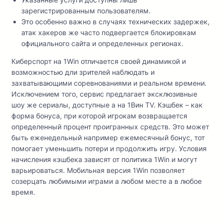
зарегистрированным пользователям.
Это особенно важно в случаях технических задержек,
атак хакеров же часто подвергается блокировкам
официального сайта и определенных регионах.
Киберспорт на 1Win отличается своей динамикой и
возможностью дли зрителей наблюдать и
захватывающими соревнованиями и реальном времени.
Исключением того, сервис предлагает эксклюзивные
шоу же сериалы, доступные а на 1Вин TV. Кэшбек – как
форма бонуса, при которой игрокам возвращается
определенный процент проигранных средств. Это может
быть еженедельный например ежемесячный бонус, тот
помогает уменьшить потери и продолжить игру. Условия
начисления кэшбека зависят от политика 1Win и могут
варьироваться. Мобильная версия 1Win позволяет
созерцать любимыми играми а любом месте а в любое
время.