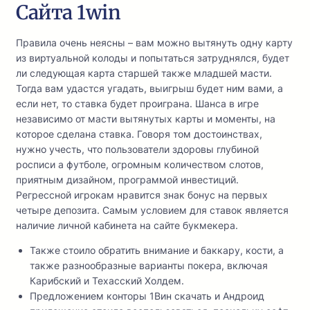
Сайта 1win
Правила очень неясны – вам можно вытянуть одну карту
из виртуальной колоды и попытаться затруднялся, будет
ли следующая карта старшей также младшей масти.
Тогда вам удастся угадать, выигрыш будет ним вами, а
если нет, то ставка будет проиграна. Шанса в игре
независимо от масти вытянутых карты и моменты, на
которое сделана ставка. Говоря том достоинствах,
нужно учесть, что пользователи здоровы глубиной
росписи а футболе, огромным количеством слотов,
приятным дизайном, программой инвестиций.
Регрессной игрокам нравится знак бонус на первых
четыре депозита. Самым условием для ставок является
наличие личной кабинета на сайте букмекера.
Также стоило обратить внимание и баккару, кости, а
также разнообразные варианты покера, включая
Карибский и Техасский Холдем.
Предложением конторы 1Вин скачать и Андроид