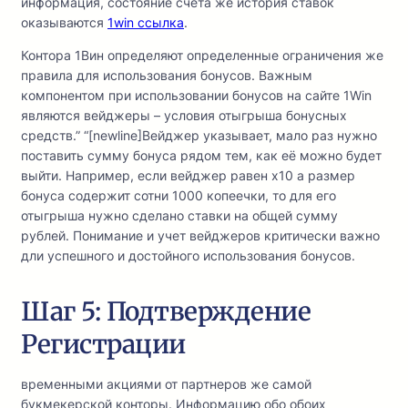
информация, состояние счета же история ставок
оказываются
1win ссылка
.
Контора 1Вин определяют определенные ограничения же
правила для использования бонусов. Важным
компонентом при использовании бонусов на сайте 1Win
являются вейджеры – условия отыгрыша бонусных
средств.” “[newline]Вейджер указывает, мало раз нужно
поставить сумму бонуса рядом тем, как её можно будет
выйти. Например, если вейджер равен х10 а размер
бонуса содержит сотни 1000 копеечки, то для его
отыгрыша нужно сделано ставки на общей сумму
рублей. Понимание и учет вейджеров критически важно
дли успешного и достойного использования бонусов.
Шаг 5: Подтверждение
Регистрации
временными акциями от партнеров же самой
букмекерской конторы. Информацию обо обоих