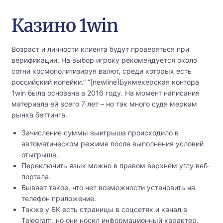
Казино 1win
Возраст и личности клиента будут проверяться при
верификации. На выбор игроку рекомендуется около
сотни космополитизируя валют, среди которых есть
российский копейки.” “[newline]Букмекерская контора
1win была основана а 2016 году. На момент написания
материала ей всего 7 лет – но так много судя меркам
рынка беттинга.
Зачисление суммы выигрыша происходило в
автоматическом режиме после выполнения условий
отыгрыша.
Переключить язык можно в правом верхнем углу веб-
портала.
Бывает такое, что нет возможности установить на
телефон приложение.
Также у БК есть страницы в соцсетях и канал в
Telegram, но они носил информационный характер.