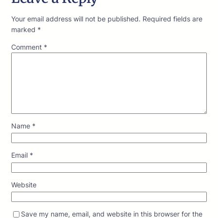
Your email address will not be published.
Required fields are
marked
*
Comment
*
Name
*
Email
*
Website
Save my name, email, and website in this browser for the