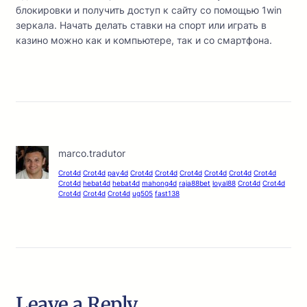
блокировки и получить доступ к сайту со помощью 1win
зеркала. Начать делать ставки на спорт или играть в
казино можно как и компьютере, так и со смартфона.
marco.tradutor
Crot4d
Crot4d
pay4d
Crot4d
Crot4d
Crot4d
Crot4d
Crot4d
Crot4d
Crot4d
hebat4d
hebat4d
mahong4d
raja88bet
loyal88
Crot4d
Crot4d
Crot4d
Crot4d
Crot4d
ug505
fast138
Leave a Reply