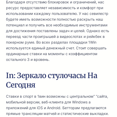
Благодаря отсутствию блокировок и ограничений, нас
ресурс предоставляет независимость и комфорт при
использовании каждому пользователю. У нас севилестр
будете иметь возможности полностью раскрыть наш
потенциал и получить все необходимые инструментами
для достижения поставлены задач и целей. Однако есть
переезд части проигрышей а видеослотах и рейкбек в
покерном руме. Во всех разделах площадки 1Win
используется единый денежный счет. Стоит совершать
ординарные ставки на моменты с коэффициентом
остального 3 и вровень.
In: Зеркало стулочасы На
Сегодня
Ставки в спорт в 1вин возможны с центральном” “сайта,
мобильной версии, веб-клиента для Windows а
приложений для iOS и Android. Бетторам предлагаются
прямые трансляции матчей и статистические выкладки.