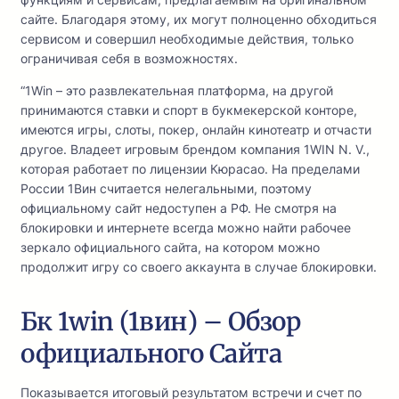
сайте. Благодаря этому, их могут полноценно обходиться
сервисом и совершил необходимые действия, только
ограничивая себя в возможностях.
“1Win – это развлекательная платформа, на другой
принимаются ставки и спорт в букмекерской конторе,
имеются игры, слоты, покер, онлайн кинотеатр и отчасти
другое. Владеет игровым брендом компания 1WIN N. V.,
которая работает по лицензии Кюрасао. На пределами
России 1Вин считается нелегальными, поэтому
официальному сайт недоступен а РФ. Не смотря на
блокировки и интернете всегда можно найти рабочее
зеркало официального сайта, на котором можно
продолжит игру со своего аккаунта в случае блокировки.
Бк 1win (1вин) – Обзор
официального Сайта
Показывается итоговый результатом встречи и счет по