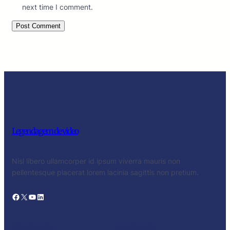
next time I comment.
Legendagem de video
Nisl libero ullamcorper id ipsum viverra mauris non
pellentesque placerat lorem lacinia sagittis non pretium.
Facebook
X
YouTube
LinkedIn
PRODUCTS
COMPANY