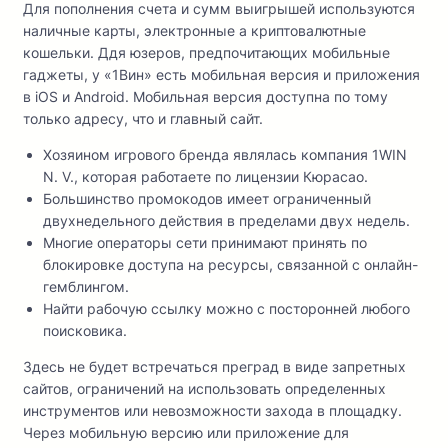
Для пополнения счета и сумм выигрышей используются
наличные карты, электронные а криптовалютные
кошельки. Ддя юзеров, предпочитающих мобильные
гаджеты, у «1Вин» есть мобильная версия и приложения
в iOS и Android. Мобильная версия доступна по тому
только адресу, что и главный сайт.
Хозяином игрового бренда являлась компания 1WIN
N. V., которая работаете по лицензии Кюрасао.
Большинство промокодов имеет ограниченный
двухнедельного действия в пределами двух недель.
Многие операторы сети принимают принять по
блокировке доступа на ресурсы, связанной с онлайн-
гемблингом.
Найти рабочую ссылку можно с посторонней любого
поисковика.
Здесь не будет встречаться преград в виде запретных
сайтов, ограничений на использовать определенных
инструментов или невозможности захода в площадку.
Через мобильную версию или приложение для