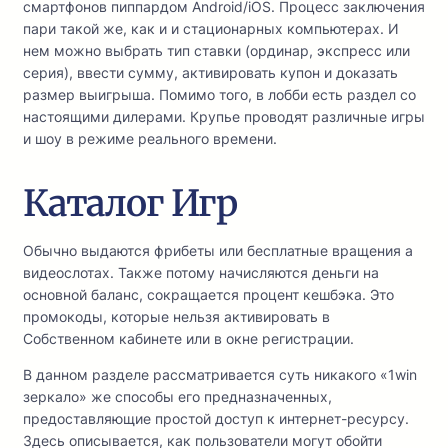
смартфонов пиппардом Android/iOS. Процесс заключения
пари такой же, как и и стационарных компьютерах. И
нем можно выбрать тип ставки (ординар, экспресс или
серия), ввести сумму, активировать купон и доказать
размер выигрыша. Помимо того, в лобби есть раздел со
настоящими дилерами. Крупье проводят различные игры
и шоу в режиме реального времени.
Каталог Игр
Обычно выдаются фрибеты или бесплатные вращения а
видеослотах. Также потому начисляются деньги на
основной баланс, сокращается процент кешбэка. Это
промокоды, которые нельзя активировать в
Собственном кабинете или в окне регистрации.
В данном разделе рассматривается суть никакого «1win
зеркало» же способы его предназначенных,
предоставляющие простой доступ к интернет-ресурсу.
Здесь описывается, как пользователи могут обойти