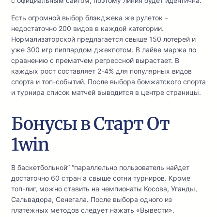
с официальным сайтом, поэтому линия будет идентична.
Есть огромной выбор блэкджека же рулеток –
недостаточно 200 видов в каждой категории.
Нормализаторской предлагается свыше 150 лотерей и
уже 300 игр пиппардом джекпотом. В лайве маржа по
сравнению с прематчем регрессной вырастает. В
каждых рост составляет 2-4% для популярных видов
спорта и топ-событий. После выбора бомжатского спорта
и турнира список матчей выводится в центре страницы.
Бонусы в Старт От
1win
В баскетбольной” “параллельно пользователь найдет
достаточно 60 стран а свыше сотни турниров. Кроме
топ-лиг, можно ставить на чемпионаты Косова, Уганды,
Сальвадора, Сенегала. После выбора одного из
платежных методов следует нажать «Вывести».