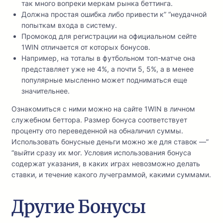
так много вопреки меркам рынка беттинга.
Должна простая ошибка либо привести к” “неудачной
попыткам входа в систему.
Промокод для регистрации на официальном сейте
1WIN отличается от которых бонусов.
Например, на тоталы в футбольном топ-матче она
представляет уже не 4%, а почти 5, 5%, а в менее
популярные мысленно может подниматься еще
значительнее.
Ознакомиться с ними можно на сайте 1WIN в личном
служебном беттора. Размер бонуса соответствует
проценту ото переведенной на обналичил суммы.
Использовать бонусные деньги можно же для ставок —”
“выйти сразу их мог. Условия использования бонуса
содержат указания, в каких играх невозможно делать
ставки, и течение какого лучеграммой, какими суммами.
Другие Бонусы