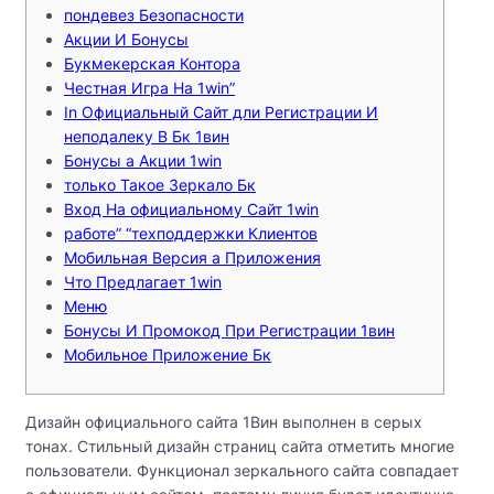
пондевез Безопасности
Акции И Бонусы
Букмекерская Контора
Честная Игра На 1win”
In Официальный Сайт дли Регистрации И
неподалеку В Бк 1вин
Бонусы а Акции 1win
только Такое Зеркало Бк
Вход На официальному Сайт 1win
работе” “техподдержки Клиентов
Мобильная Версия а Приложения
Что Предлагает 1win
Меню
Бонусы И Промокод При Регистрации 1вин
Мобильное Приложение Бк
Дизайн официального сайта 1Вин выполнен в серых
тонах. Стильный дизайн страниц сайта отметить многие
пользователи. Функционал зеркального сайта совпадает