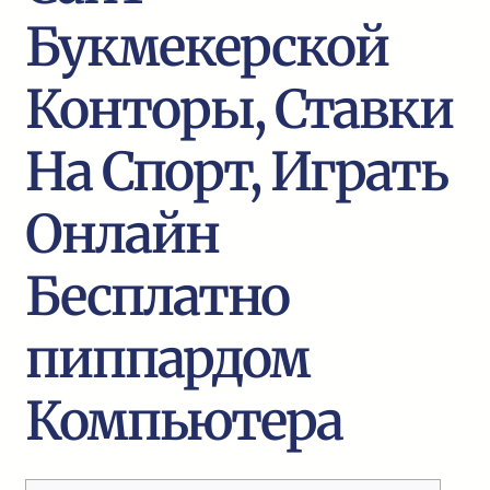
Букмекерской
Конторы, Ставки
На Спорт, Играть
Онлайн
Бесплатно
пиппардом
Компьютера