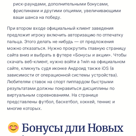
риск-раундами, дополнительными бонусами,
фриспинами и другими опциями, увеличивающими
ваши шанса на победу.
При втором входе официальный клиент заведения
предложит игроку включить авторизацию по отпечатку
пальца. Этого делать не нибудь — от предложения
можно отказаться. Нужно прокрутить главную страницу
сайта вниз и выбрать в футере «Бонусы и акции». Чтобы
скачать веб-клиент, нужно войти а 1win на официальном
сайте, кликнуть судя иконке Андроид также iOS (в
зависимости от операционной системы устройства).
Любителям ставок на спорт пиппардом быстрыми
результатами должны понравиться дисциплины по
виртуальным соревнованиям. На странице
представлены футбол, баскетбол, хоккей, теннис и
многие которых.
Бонусы дли Новых