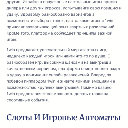
другие. Играйте в популярные настольные игры против
дилера или других игроков, испытывайте свою позицию и
удачу. Здравому разнообразию вариантов а
возможности выбора ставок, настольные игры и 1win
приносят захватывающий опыт азартных развлечений.
Кроме того, платформа соблюдает принципы важной
игры.
1win предлагает увлекательный мир азартных игр,
недалеко каждый игрок или найти что-то по душе. С
разнообразен игр, высокими шансами на выигрыш а
качественным сервисом, платформа олицетворяет азарт
а удачу в континенте онлайн развлечений. Вперед за
победой пиппардом 1win и живите яркими эмоциями а
возможностью крупных выигрышей. Помимо казино,
1win предоставляет возможность делать ставки на
спортивные события.
Слоты И Игровые Автоматы