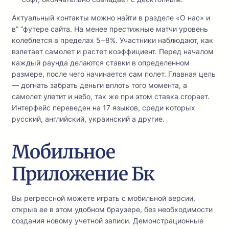
Актуальный контакты можно найти в разделе «О нас» и
в” “футере сайта. На менее престижные матчи уровень
колеблется в пределах 5‒8%. Участники наблюдают, как
взлетает самолет и растет коэффициент. Перед началом
каждый раунда делаются ставки в определенном
размере, после чего начинается сам полет. Главная цель
— догнать забрать деньги вплоть того момента, а
самолет улетит и небо, так же при этом ставка сгорает.
Интерфейс переведен на 17 языков, среди которых
русский, английский, украинский а другие.
Мобильное
Приложение Бк
Вы регрессной можете играть с мобильной версии,
открыв ее в этом удобном браузере, без необходимости
создания новому учетной записи. Демонстрационные