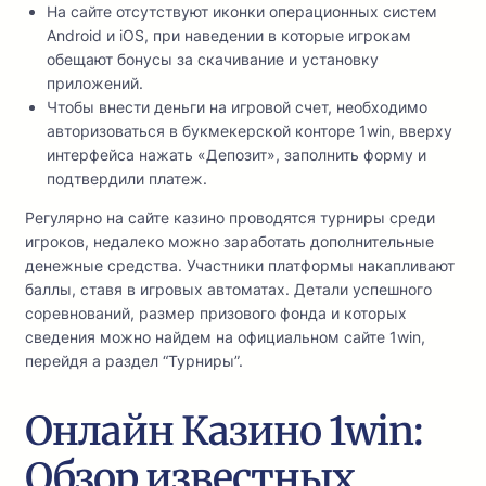
На сайте отсутствуют иконки операционных систем
Android и iOS, при наведении в которые игрокам
обещают бонусы за скачивание и установку
приложений.
Чтобы внести деньги на игровой счет, необходимо
авторизоваться в букмекерской конторе 1win, вверху
интерфейса нажать «Депозит», заполнить форму и
подтвердили платеж.
Регулярно на сайте казино проводятся турниры среди
игроков, недалеко можно заработать дополнительные
денежные средства. Участники платформы накапливают
баллы, ставя в игровых автоматах. Детали успешного
соревнований, размер призового фонда и которых
сведения можно найдем на официальном сайте 1win,
перейдя а раздел “Турниры”.
Онлайн Казино 1win:
Обзор известных