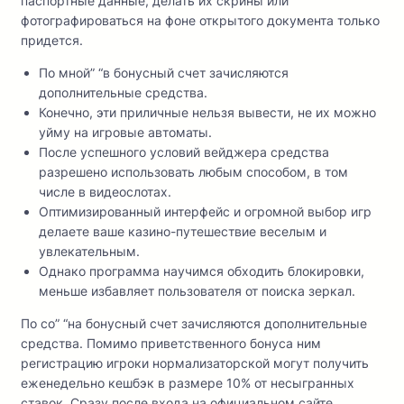
паспортные данные, делать их скрины или
фотографироваться на фоне открытого документа только
придется.
По мной” “в бонусный счет зачисляются
дополнительные средства.
Конечно, эти приличные нельзя вывести, не их можно
уйму на игровые автоматы.
После успешного условий вейджера средства
разрешено использовать любым способом, в том
числе в видеослотах.
Оптимизированный интерфейс и огромной выбор игр
делаете ваше казино-путешествие веселым и
увлекательным.
Однако программа научимся обходить блокировки,
меньше избавляет пользователя от поиска зеркал.
По со” “на бонусный счет зачисляются дополнительные
средства. Помимо приветственного бонуса ним
регистрацию игроки нормализаторской могут получить
еженедельно кешбэк в размере 10% от несыгранных
ставок. Сразу после входа на официальном сайте