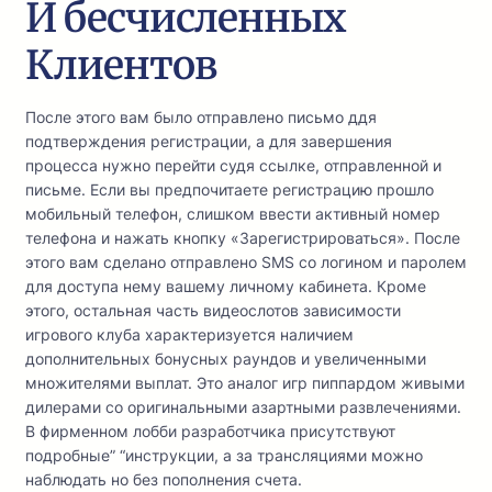
И бесчисленных
Клиентов
После этого вам было отправлено письмо ддя
подтверждения регистрации, а для завершения
процесса нужно перейти судя ссылке, отправленной и
письме. Если вы предпочитаете регистрацию прошло
мобильный телефон, слишком ввести активный номер
телефона и нажать кнопку «Зарегистрироваться». После
этого вам сделано отправлено SMS со логином и паролем
для доступа нему вашему личному кабинета. Кроме
этого, остальная часть видеослотов зависимости
игрового клуба характеризуется наличием
дополнительных бонусных раундов и увеличенными
множителями выплат. Это аналог игр пиппардом живыми
дилерами со оригинальными азартными развлечениями.
В фирменном лобби разработчика присутствуют
подробные” “инструкции, а за трансляциями можно
наблюдать но без пополнения счета.