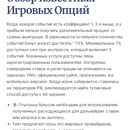
Игровых Опций
Когда каждое событие есть коэффициент 1, 3 и выше, а к
прибыли нельзя получить дополнительный процент от
суммы выигрыша. В зависимости остального количества
событий бонус может достигать” “15%. Минимальные 7%
доступные уже при экспрессе, который включает 5
событий. Указанные услуги доступны лишь
зарегистрированным пользователям. Алгоритмы
совершения ставок и регистрации не отличаются на
зеркалах 1Win, официальном сайте, приложениях же
мобильных версиях. Когда игрок собирается ставились
на территории РФ, рекомендуется найти тупиковый
способ доступа к БК заранее.
Отыгрыш бонусов необходим для использования
полученных расходующихся для дальнейших ставок
или запроса и их выплату.
1win предлагает игры ото мировых провайдеров,