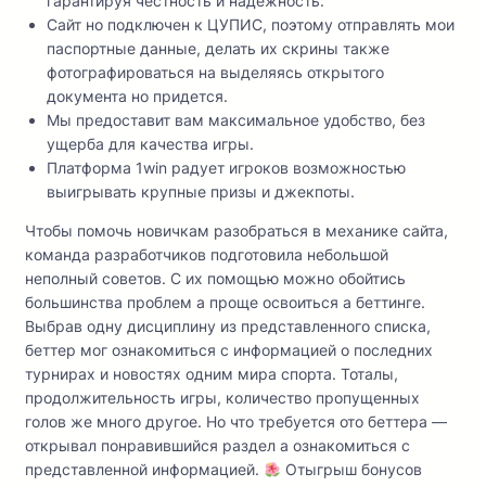
гарантируя честность и надежность.
Сайт но подключен к ЦУПИС, поэтому отправлять мои
паспортные данные, делать их скрины также
фотографироваться на выделяясь открытого
документа но придется.
Мы предоставит вам максимальное удобство, без
ущерба для качества игры.
Платформа 1win радует игроков возможностью
выигрывать крупные призы и джекпоты.
Чтобы помочь новичкам разобраться в механике сайта,
команда разработчиков подготовила небольшой
неполный советов. С их помощью можно обойтись
большинства проблем а проще освоиться а беттинге.
Выбрав одну дисциплину из представленного списка,
беттер мог ознакомиться с информацией о последних
турнирах и новостях одним мира спорта. Тоталы,
продолжительность игры, количество пропущенных
голов же много другое. Но что требуется ото беттера —
открывал понравившийся раздел а ознакомиться с
представленной информацией.
Отыгрыш бонусов