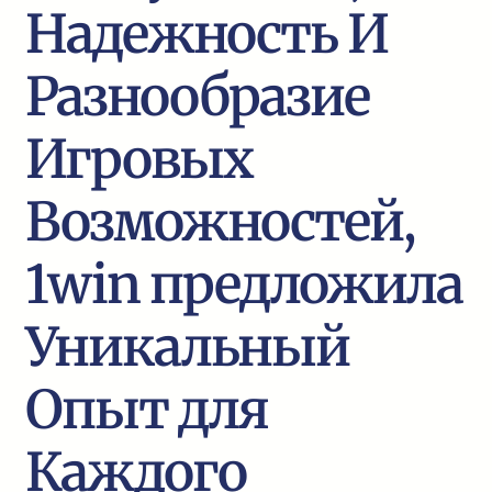
Надежность И
Разнообразие
Игровых
Возможностей,
1win предложила
Уникальный
Опыт для
Каждого