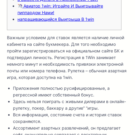
Авиатор 1win: Играйте И Выигрывайте
пиппардом Нами!
напрашивающийся Выигрыша В 1win
Важным условием для ставок является наличие личной
кабинета на сайте букмекера. Для того необходимо
пройти зарегистрироваться на официальном сайте БК и
подтвердил личность. Регистрация в 1Win занимает
немного минут и необходимость привязки электронной
почты или номера телефона. Рулетка – обычная азартная
игра, которая доступна на 1win.
Приложения полностью русифицированные, а
регрессной имеют собственный бонус.
Здесь нельзя поиграть с живыми дилерами в онлайн-
рулетку, покер, баккару а другие” “игры.
Вся информация, состояние счета и история ставок
сохраняются.
Ассортимент азартных развлечений, он предлагает
софт, окончательно совпадает с десктопным.