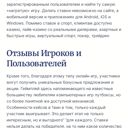
зарегистрированным пользователем и найти ту самую
«нагретую» игру. Делать ставки невозможно на сайте, а
мобильной версии и приложениях для Android, iOS и
Windows. Помимо ставок в спорт, клиентам доступно
казино, лайв-казино со реальными дилерами, азартные и
быстрые игры, виртуальный спорт, покер, трейдинг.
Отзывы Игроков и
Пользователей
Кроме того, благодаря этому типу онлайн игр, участники
могут получить уникальные бонусные предложения и
акции. Геймплей здесь напоминающего на известные
большинству любителям компьютерных игр лутбоксы, но
со более понятной же доступной механикой.
Особенности кейсов в 1вин в том, только каждый
участник выигрывает. Это делает этап не только
интересным, но и выгодного” “для каждого. Ставки
нельзя делать на победителя, на то ним какое количество