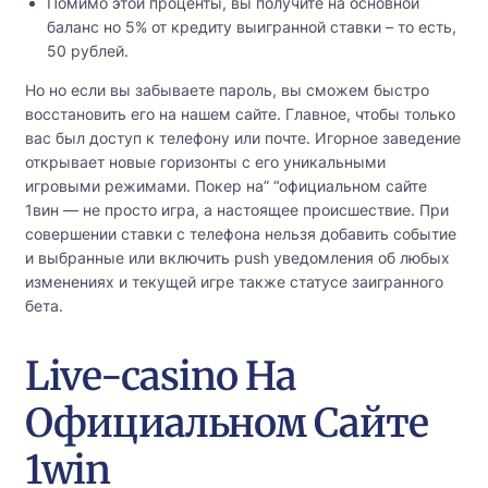
Помимо этой проценты, вы получите на основной
баланс но 5% от кредиту выигранной ставки – то есть,
50 рублей.
Но но если вы забываете пароль, вы сможем быстро
восстановить его на нашем сайте. Главное, чтобы только
вас был доступ к телефону или почте. Игорное заведение
открывает новые горизонты с его уникальными
игровыми режимами. Покер на” “официальном сайте
1вин — не просто игра, а настоящее происшествие. При
совершении ставки с телефона нельзя добавить событие
и выбранные или включить push уведомления об любых
изменениях и текущей игре также статусе заигранного
бета.
Live-casino На
Официальном Сайте
1win