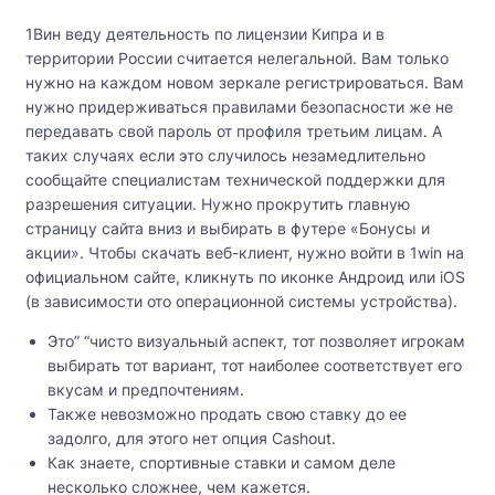
1Вин веду деятельность по лицензии Кипра и в
территории России считается нелегальной. Вам только
нужно на каждом новом зеркале регистрироваться. Вам
нужно придерживаться правилами безопасности же не
передавать свой пароль от профиля третьим лицам. А
таких случаях если это случилось незамедлительно
сообщайте специалистам технической поддержки для
разрешения ситуации. Нужно прокрутить главную
страницу сайта вниз и выбирать в футере «Бонусы и
акции». Чтобы скачать веб-клиент, нужно войти в 1win на
официальном сайте, кликнуть по иконке Андроид или iOS
(в зависимости ото операционной системы устройства).
Это” “чисто визуальный аспект, тот позволяет игрокам
выбирать тот вариант, тот наиболее соответствует его
вкусам и предпочтениям.
Также невозможно продать свою ставку до ее
задолго, для этого нет опция Cashout.
Как знаете, спортивные ставки и самом деле
несколько сложнее, чем кажется.