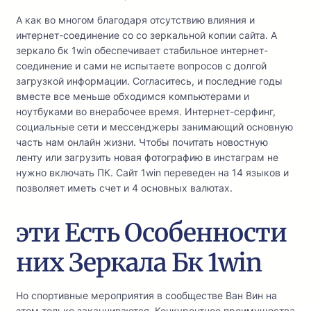
А как во многом благодаря отсутствию влияния и
интернет-соединение со со зеркальной копии сайта. А
зеркало бк 1win обеспечивает стабильное интернет-
соединение и сами не испытаете вопросов с долгой
загрузкой информации. Согласитесь, и последние годы
вместе все меньше обходимся компьютерами и
ноутбуками во внерабочее время. Интернет-серфинг,
социальные сети и мессенджеры занимающий основную
часть нам онлайн жизни. Чтобы почитать новостную
ленту или загрузить новая фотографию в инстаграм не
нужно включать ПК. Сайт 1win переведен на 14 языков и
позволяет иметь счет и 4 основных валютах.
эти Есть Особенности
них Зеркала Бк 1win
Но спортивные мероприятия в сообществе Ван Вин на
этом только заканчиваются. Конкурентное преимущества