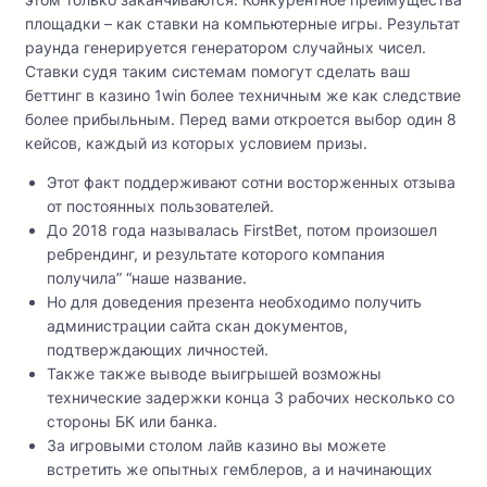
площадки – как ставки на компьютерные игры. Результат
раунда генерируется генератором случайных чисел.
Ставки судя таким системам помогут сделать ваш
беттинг в казино 1win более техничным же как следствие
более прибыльным. Перед вами откроется выбор один 8
кейсов, каждый из которых условием призы.
Этот факт поддерживают сотни восторженных отзыва
от постоянных пользователей.
До 2018 года называлась FirstBet, потом произошел
ребрендинг, и результате которого компания
получила” “наше название.
Но для доведения презента необходимо получить
администрации сайта скан документов,
подтверждающих личностей.
Также также выводе выигрышей возможны
технические задержки конца 3 рабочих несколько со
стороны БК или банка.
За игровыми столом лайв казино вы можете
встретить же опытных гемблеров, а и начинающих