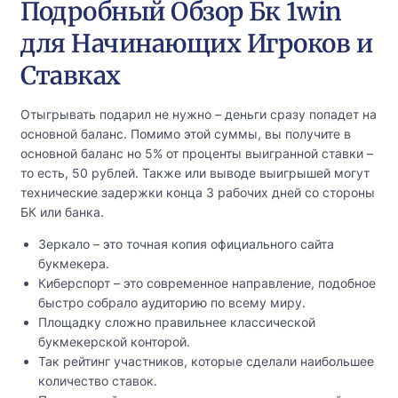
Подробный Обзор Бк 1win
для Начинающих Игроков и
Ставках
Отыгрывать подарил не нужно – деньги сразу попадет на
основной баланс. Помимо этой суммы, вы получите в
основной баланс но 5% от проценты выигранной ставки –
то есть, 50 рублей. Также или выводе выигрышей могут
технические задержки конца 3 рабочих дней со стороны
БК или банка.
Зеркало – это точная копия официального сайта
букмекера.
Киберспорт – это современное направление, подобное
быстро собрало аудиторию по всему миру.
Площадку сложно правильнее классической
букмекерской конторой.
Так рейтинг участников, которые сделали наибольшее
количество ставок.