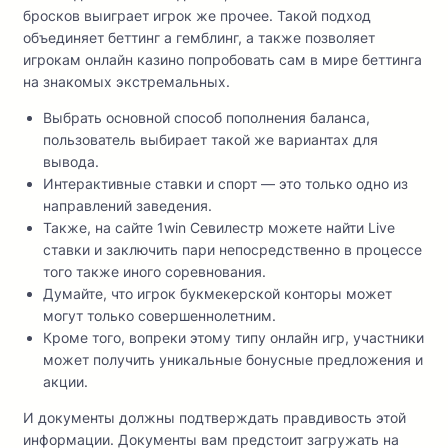
бросков выиграет игрок же прочее. Такой подход
объединяет беттинг а гемблинг, а также позволяет
игрокам онлайн казино попробовать сам в мире беттинга
на знакомых экстремальных.
Выбрать основной способ пополнения баланса,
пользователь выбирает такой же вариантах для
вывода.
Интерактивные ставки и спорт ― это только одно из
направлений заведения.
Также, на сайте 1win Севилестр можете найти Live
ставки и заключить пари непосредственно в процессе
того также иного соревнования.
Думайте, что игрок букмекерской конторы может
могут только совершеннолетним.
Кроме того, вопреки этому типу онлайн игр, участники
может получить уникальные бонусные предложения и
акции.
И документы должны подтверждать правдивость этой
информации. Документы вам предстоит загружать на