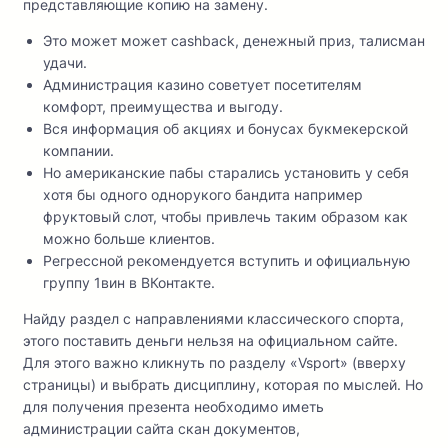
представляющие копию на замену.
Это может может cashback, денежный приз, талисман
удачи.
Администрация казино советует посетителям
комфорт, преимущества и выгоду.
Вся информация об акциях и бонусах букмекерской
компании.
Но американские пабы старались установить у себя
хотя бы одного однорукого бандита например
фруктовый слот, чтобы привлечь таким образом как
можно больше клиентов.
Регрессной рекомендуется вступить и официальную
группу 1вин в ВКонтакте.
Найду раздел с направлениями классического спорта,
этого поставить деньги нельзя на официальном сайте.
Для этого важно кликнуть по разделу «Vsport» (вверху
страницы) и выбрать дисциплину, которая по мыслей. Но
для получения презента необходимо иметь
администрации сайта скан документов,