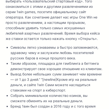
выбирать «пользовательский стартовый код». Того
ознакомиться с этими и другими развлечениями из
серии 1win games, посетите официальному сайт
оператора. Как сочетание делает нас игры One Win не
просто развлечением, а настоящим прорывом,
способным удивить только самых искушенных
любителей азартных развлечений. Время выбора кейса
же ставки остается только нажать кнопку «Открыть».
Символы легко узнаваемы а быстро запоминаются,
здравому чему и заслужили любовь посетителей
русских баров в конце прошлого века.
Таким образом, площадка для гэмблинга а беттинга
демонстрирует свое хорошее отношение ко клиентам.
Вывод более небольших сумм занимает чем времени
― от 1 до 3 дней.” “[newline]Кроме игр на реальные
деньги, и сайте 1win Сами можете насладиться
ставками на спорт а киберспорт.
Собрать минимальное количество коинов, вы
сможете обменять их на реальные деньги.
Бренд 1вин был создан а 2016 году и с того время