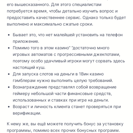
его вышесказанного. Для этого специалистам
потребуется время, чтобы детально изучить вопрос и
предоставить качественнее сервис. Однако только будет
выполнено и максимально сжатые сроки.
Бывает это, что нет малейшей установить на телефон
приложение.
Помимо того в этом казино” “достаточно много
игровых автоматов с прогрессивными джекпотами,
поэтому особо удачливый игроки могут сорвать здесь
настоящий куш.
Для запуска слотов на деньги в 1Вин казино
гэмблерам нужно выполнить целую требований.
Вознаграждение представлял собой возвращение
геймеру небольшой части финансовые средств,
использованных и ставках при игре на деньги.
Возраст и личность клиента станет проверяться при
верификации.
К нему же, вы ещё можете получить бонус за установку
программы, помимо всех прочих бонусных программ.