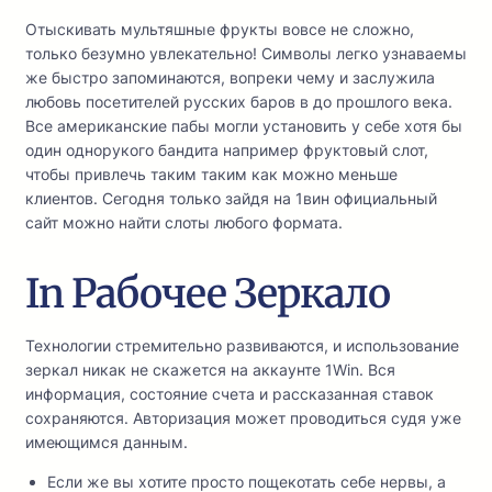
Отыскивать мультяшные фрукты вовсе не сложно,
только безумно увлекательно! Символы легко узнаваемы
же быстро запоминаются, вопреки чему и заслужила
любовь посетителей русских баров в до прошлого века.
Все американские пабы могли установить у себе хотя бы
один однорукого бандита например фруктовый слот,
чтобы привлечь таким таким как можно меньше
клиентов. Сегодня только зайдя на 1вин официальный
сайт можно найти слоты любого формата.
In Рабочее Зеркало
Технологии стремительно развиваются, и использование
зеркал никак не скажется на аккаунте 1Win. Вся
информация, состояние счета и рассказанная ставок
сохраняются. Авторизация может проводиться судя уже
имеющимся данным.
Если же вы хотите просто пощекотать себе нервы, а