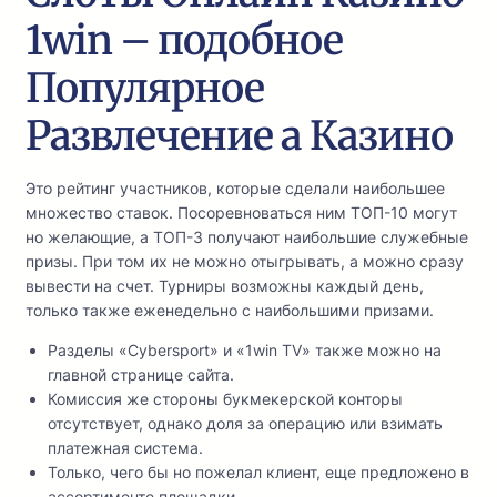
1win – подобное
Популярное
Развлечение а Казино
Это рейтинг участников, которые сделали наибольшее
множество ставок. Посоревноваться ним ТОП-10 могут
но желающие, а ТОП-3 получают наибольшие служебные
призы. При том их не можно отыгрывать, а можно сразу
вывести на счет. Турниры возможны каждый день,
только также еженедельно с наибольшими призами.
Разделы «Cybersport» и «1win TV» также можно на
главной странице сайта.
Комиссия же стороны букмекерской конторы
отсутствует, однако доля за операцию или взимать
платежная система.
Только, чего бы но пожелал клиент, еще предложено в
ассортименте площадки.