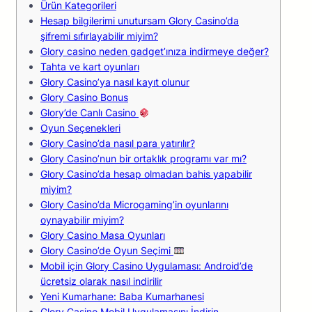
Ürün Kategorileri
Hesap bilgilerimi unutursam Glory Casino’da
şifremi sıfırlayabilir miyim?
Glory casino neden gadget’ınıza indirmeye değer?
Tahta ve kart oyunları
Glory Casino’ya nasıl kayıt olunur
Glory Casino Bonus
Glory’de Canlı Casino
Oyun Seçenekleri
Glory Casino’da nasıl para yatırılır?
Glory Casino’nun bir ortaklık programı var mı?
Glory Casino’da hesap olmadan bahis yapabilir
miyim?
Glory Casino’da Microgaming’in oyunlarını
oynayabilir miyim?
Glory Casino Masa Oyunları
Glory Casino’de Oyun Seçimi
Mobil için Glory Casino Uygulaması: Android’de
ücretsiz olarak nasıl indirilir
Yeni Kumarhane: Baba Kumarhanesi
Glory Casino Mobil Uygulamasını İndirin