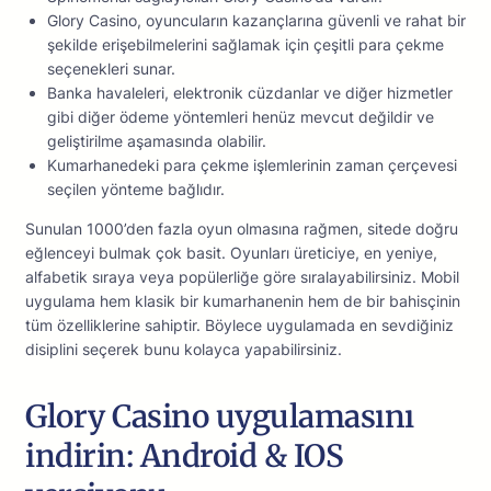
Glory Casino, oyuncuların kazançlarına güvenli ve rahat bir
şekilde erişebilmelerini sağlamak için çeşitli para çekme
seçenekleri sunar.
Banka havaleleri, elektronik cüzdanlar ve diğer hizmetler
gibi diğer ödeme yöntemleri henüz mevcut değildir ve
geliştirilme aşamasında olabilir.
Kumarhanedeki para çekme işlemlerinin zaman çerçevesi
seçilen yönteme bağlıdır.
Sunulan 1000’den fazla oyun olmasına rağmen, sitede doğru
eğlenceyi bulmak çok basit. Oyunları üreticiye, en yeniye,
alfabetik sıraya veya popülerliğe göre sıralayabilirsiniz. Mobil
uygulama hem klasik bir kumarhanenin hem de bir bahisçinin
tüm özelliklerine sahiptir. Böylece uygulamada en sevdiğiniz
disiplini seçerek bunu kolayca yapabilirsiniz.
Glory Casino uygulamasını
indirin: Android & IOS