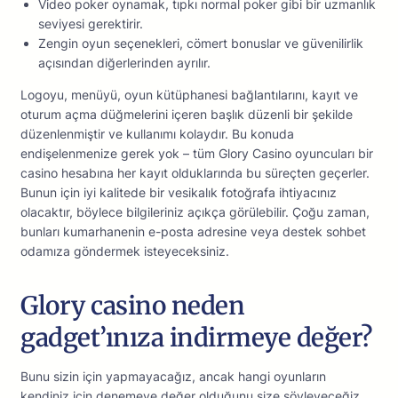
Video poker oynamak, tıpkı normal poker gibi bir uzmanlık
seviyesi gerektirir.
Zengin oyun seçenekleri, cömert bonuslar ve güvenilirlik
açısından diğerlerinden ayrılır.
Logoyu, menüyü, oyun kütüphanesi bağlantılarını, kayıt ve
oturum açma düğmelerini içeren başlık düzenli bir şekilde
düzenlenmiştir ve kullanımı kolaydır. Bu konuda
endişelenmenize gerek yok – tüm Glory Casino oyuncuları bir
casino hesabına her kayıt olduklarında bu süreçten geçerler.
Bunun için iyi kalitede bir vesikalık fotoğrafa ihtiyacınız
olacaktır, böylece bilgileriniz açıkça görülebilir. Çoğu zaman,
bunları kumarhanenin e-posta adresine veya destek sohbet
odamıza göndermek isteyeceksiniz.
Glory casino neden
gadget’ınıza indirmeye değer?
Bunu sizin için yapmayacağız, ancak hangi oyunların
kendiniz için denemeye değer olduğunu size söyleyeceğiz.