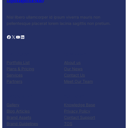
Legendagem de video
Nisl libero ullamcorper id ipsum viverra mauris non
pellentesque placerat lorem lacinia sagittis non pretium.
Facebook
X
YouTube
LinkedIn
PRODUCTS
COMPANY
Portfolio List
About us
Plans & Pricing
Our News
Services
Contact Us
Partners
Meet Our Team
RESOURCES
SUPPORT
Gallery
Knowledge Base
Blog Articles
Privacy Policy
Brand Assets
Contact Support
Brand Guidelines
TOS