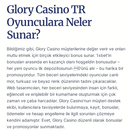
Glory Casino TR
Oyunculara Neler
Sunar?
Bildiğimiz gibi, Glory Casino müşterilerine değer verir ve onları
mutlu etmek için birçok etkileyici bonus sunar. 1xbet’in
bonusları arasında en kazançlı olanı hoşgeldin bonusudur –
her yeni oyuncu ilk depozitosunun 0’ünü alır – bu harika bir
promosyondur. Tüm beceri seviyelerindeki oyuncular canlı
mor, turkuaz ve beyaz renk düzeninin tadını çıkaracaklar.
Web tasarımcıları, her beceri seviyesinden insan için farklı,
eğlenceli ve erişilebilir bir kumarhane oluşturmak için çok
zaman ve çaba harcadılar. Glory Casino’nun müşteri destek
ekibi, kullanıcılara tavsiyelerde bulunmaya, kayıt, bonuslar,
ödemeler ve hesap engelleme ile ilgili sorunları çözmeye
kendini adamıştır. Evet, Glory Casino düzenli olarak bonuslar
ve promosyonlar sunmaktadır.