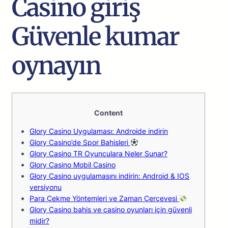
Casino giriş
Güvenle kumar
oynayın
Content
Glory Casino Uygulaması: Androide indirin
Glory Casino’de Spor Bahisleri
Glory Casino TR Oyunculara Neler Sunar?
Glory Casino Mobil Casino
Glory Casino uygulamasını indirin: Android & IOS
versiyonu
Para Çekme Yöntemleri ve Zaman Çerçevesi
Glory Casino bahis ve casino oyunları için güvenli
midir?