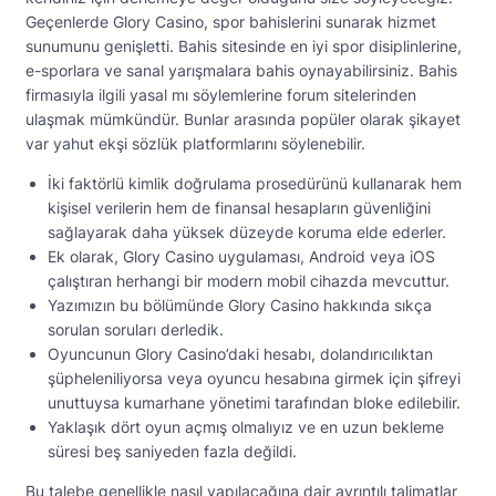
Geçenlerde Glory Casino, spor bahislerini sunarak hizmet
sunumunu genişletti. Bahis sitesinde en iyi spor disiplinlerine,
e-sporlara ve sanal yarışmalara bahis oynayabilirsiniz. Bahis
firmasıyla ilgili yasal mı söylemlerine forum sitelerinden
ulaşmak mümkündür. Bunlar arasında popüler olarak şikayet
var yahut ekşi sözlük platformlarını söylenebilir.
İki faktörlü kimlik doğrulama prosedürünü kullanarak hem
kişisel verilerin hem de finansal hesapların güvenliğini
sağlayarak daha yüksek düzeyde koruma elde ederler.
Ek olarak, Glory Casino uygulaması, Android veya iOS
çalıştıran herhangi bir modern mobil cihazda mevcuttur.
Yazımızın bu bölümünde Glory Casino hakkında sıkça
sorulan soruları derledik.
Oyuncunun Glory Casino’daki hesabı, dolandırıcılıktan
şüpheleniliyorsa veya oyuncu hesabına girmek için şifreyi
unuttuysa kumarhane yönetimi tarafından bloke edilebilir.
Yaklaşık dört oyun açmış olmalıyız ve en uzun bekleme
süresi beş saniyeden fazla değildi.
Bu talebe genellikle nasıl yapılacağına dair ayrıntılı talimatlar