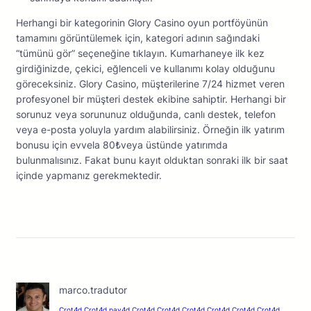
Herhangi bir kategorinin Glory Casino oyun portföyünün
tamamını görüntülemek için, kategori adının sağındaki
“tümünü gör” seçeneğine tıklayın. Kumarhaneye ilk kez
girdiğinizde, çekici, eğlenceli ve kullanımı kolay olduğunu
göreceksiniz. Glory Casino, müşterilerine 7/24 hizmet veren
profesyonel bir müşteri destek ekibine sahiptir. Herhangi bir
sorunuz veya sorununuz olduğunda, canlı destek, telefon
veya e-posta yoluyla yardım alabilirsiniz. Örneğin ilk yatırım
bonusu için evvela 80₺veya üstünde yatırımda
bulunmalısınız. Fakat bunu kayıt olduktan sonraki ilk bir saat
içinde yapmanız gerekmektedir.
marco.tradutor
Crot4d
Crot4d
pay4d
Crot4d
Crot4d
Crot4d
Crot4d
Crot4d
Crot4d