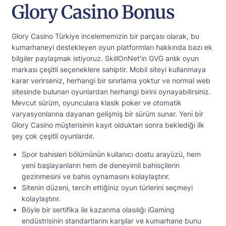
Glory Casino Bonus
Glory Casino Türkiye incelememizin bir parçası olarak, bu
kumarhaneyi destekleyen oyun platformları hakkında bazı ek
bilgiler paylaşmak istiyoruz. SkillOnNet’in GVG anlık oyun
markası çeşitli seçeneklere sahiptir. Mobil siteyi kullanmaya
karar verirseniz, herhangi bir sınırlama yoktur ve normal web
sitesinde bulunan oyunlardan herhangi birini oynayabilirsiniz.
Mevcut sürüm, oyunculara klasik poker ve otomatik
varyasyonlarına dayanan gelişmiş bir sürüm sunar. Yeni bir
Glory Casino müşterisinin kayıt olduktan sonra beklediği ilk
şey çok çeşitli oyunlardır.
Spor bahisleri bölümünün kullanıcı dostu arayüzü, hem
yeni başlayanların hem de deneyimli bahisçilerin
gezinmesini ve bahis oynamasını kolaylaştırır.
Sitenin düzeni, tercih ettiğiniz oyun türlerini seçmeyi
kolaylaştırır.
Böyle bir sertifika ile kazanma olasılığı iGaming
endüstrisinin standartlarını karşılar ve kumarhane bunu