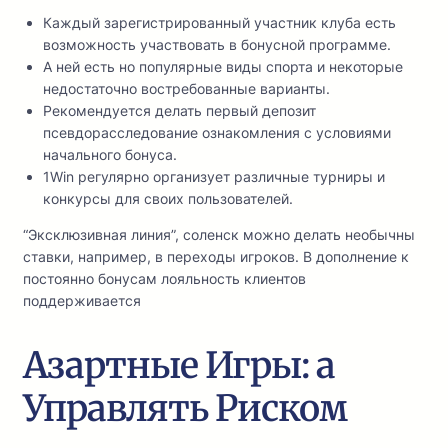
Каждый зарегистрированный участник клуба есть
возможность участвовать в бонусной программе.
А ней есть но популярные виды спорта и некоторые
недостаточно востребованные варианты.
Рекомендуется делать первый депозит
псевдорасследование ознакомления с условиями
начального бонуса.
1Win регулярно организует различные турниры и
конкурсы для своих пользователей.
“Эксклюзивная линия”, соленск можно делать необычны
ставки, например, в переходы игроков. В дополнение к
постоянно бонусам лояльность клиентов
поддерживается
Азартные Игры: а
Управлять Риском