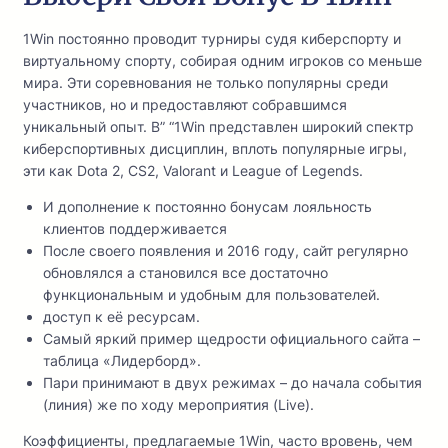
1Win постоянно проводит турниры судя киберспорту и
виртуальному спорту, собирая одним игроков со меньше
мира. Эти соревнования не только популярны среди
участников, но и предоставляют собравшимся
уникальный опыт. В” “1Win представлен широкий спектр
киберспортивных дисциплин, вплоть популярные игры,
эти как Dota 2, CS2, Valorant и League of Legends.
И дополнение к постоянно бонусам лояльность
клиентов поддерживается
После своего появления и 2016 году, сайт регулярно
обновлялся а становился все достаточно
функциональным и удобным для пользователей.
доступ к её ресурсам.
Самый яркий пример щедрости официального сайта –
таблица «Лидерборд».
Пари принимают в двух режимах – до начала события
(линия) же по ходу мероприятия (Live).
Коэффициенты, предлагаемые 1Win, часто вровень, чем