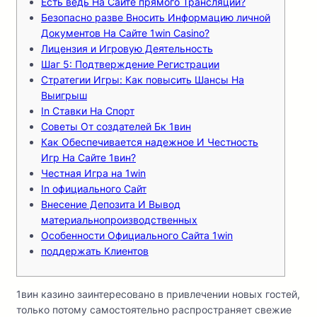
Есть ведь На Сайте прямого Трансляции?
Безопасно разве Вносить Информацию личной
Документов На Сайте 1win Casino?
Лицензия и Игровую Деятельность
Шаг 5: Подтверждение Регистрации
Стратегии Игры: Как повысить Шансы На
Выигрыш
In Ставки На Спорт
Советы От создателей Бк 1вин
Как Обеспечивается надежное И Честность
Игр На Сайте 1вин?
Честная Игра на 1win
In официального Сайт
Внесение Депозита И Вывод
материальнопроизводственных
Особенности Официального Сайта 1win
поддержать Клиентов
1вин казино заинтересовано в привлечении новых гостей,
только потому самостоятельно распространяет свежие