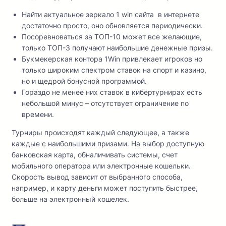
Найти актуальное зеркало 1 win сайта в интернете
достаточно просто, оно обновляется периодически.
Посоревноваться за ТОП-10 может все желающие,
только ТОП-3 получают наибольшие денежные призы.
Букмекерская контора 1Win привлекает игроков но
только широким спектром ставок на спорт и казино,
но и щедрой бонусной программой.
Гораздо не менее них ставок в кибертурнирах есть
небольшой минус – отсутствует ограничение по
времени.
Турниры происходят каждый следующее, а также
каждые с наибольшими призами. На выбор доступную
банковская карта, обналичивать системы, счет
мобильного оператора или электронные кошельки.
Скорость вывод зависит от выбранного способа,
например, и карту деньги может поступить быстрее,
больше на электронный кошелек.