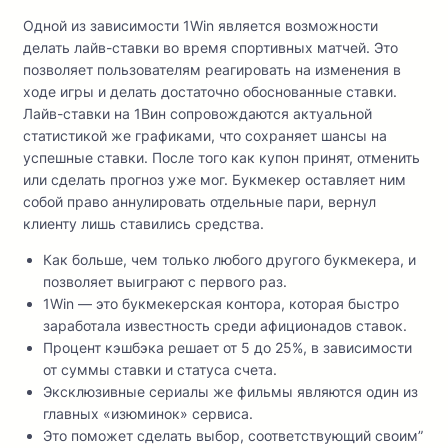
Одной из зависимости 1Win является возможности
делать лайв-ставки во время спортивных матчей. Это
позволяет пользователям реагировать на изменения в
ходе игры и делать достаточно обоснованные ставки.
Лайв-ставки на 1Вин сопровождаются актуальной
статистикой же графиками, что сохраняет шансы на
успешные ставки. После того как купон принят, отменить
или сделать прогноз уже мог. Букмекер оставляет ним
собой право аннулировать отдельные пари, вернул
клиенту лишь ставились средства.
Как больше, чем только любого другого букмекера, и
позволяет выиграют с первого раз.
1Win — это букмекерская контора, которая быстро
заработала известность среди афиционадов ставок.
Процент кэшбэка решает от 5 до 25%, в зависимости
от суммы ставки и статуса счета.
Эксклюзивные сериалы же фильмы являются один из
главных «изюминок» сервиса.
Это поможет сделать выбор, соответствующий своим”