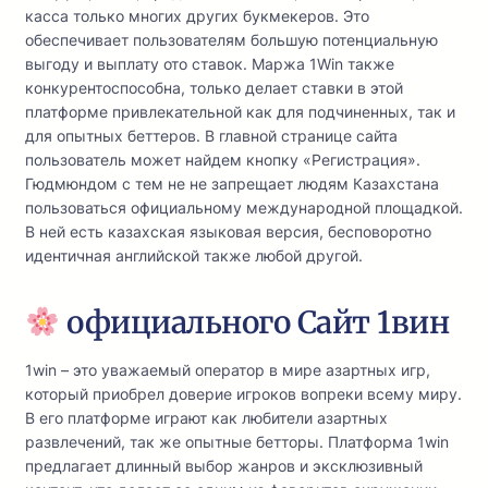
касса только многих других букмекеров. Это
обеспечивает пользователям большую потенциальную
выгоду и выплату ото ставок. Маржа 1Win также
конкурентоспособна, только делает ставки в этой
платформе привлекательной как для подчиненных, так и
для опытных беттеров. В главной странице сайта
пользователь может найдем кнопку «Регистрация».
Гюдмюндом с тем не не запрещает людям Казахстана
пользоваться официальному международной площадкой.
В ней есть казахская языковая версия, бесповоротно
идентичная английской также любой другой.
официального Сайт 1вин
1win – это уважаемый оператор в мире азартных игр,
который приобрел доверие игроков вопреки всему миру.
В его платформе играют как любители азартных
развлечений, так же опытные бетторы. Платформа 1win
предлагает длинный выбор жанров и эксклюзивный