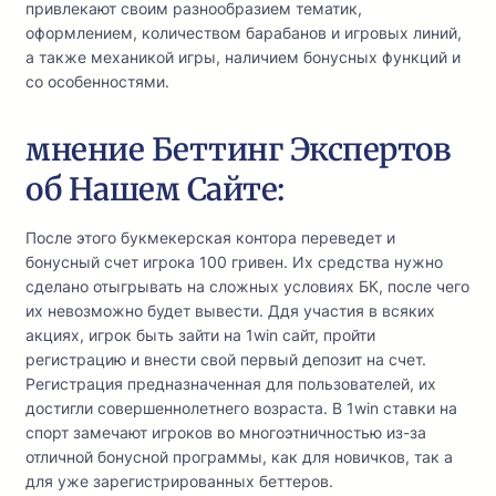
привлекают своим разнообразием тематик,
оформлением, количеством барабанов и игровых линий,
а также механикой игры, наличием бонусных функций и
со особенностями.
мнение Беттинг Экспертов
об Нашем Сайте:
После этого букмекерская контора переведет и
бонусный счет игрока 100 гривен. Их средства нужно
сделано отыгрывать на сложных условиях БК, после чего
их невозможно будет вывести. Ддя участия в всяких
акциях, игрок быть зайти на 1win сайт, пройти
регистрацию и внести свой первый депозит на счет.
Регистрация предназначенная для пользователей, их
достигли совершеннолетнего возраста. В 1win ставки на
спорт замечают игроков во многоэтничностью из-за
отличной бонусной программы, как для новичков, так а
для уже зарегистрированных беттеров.