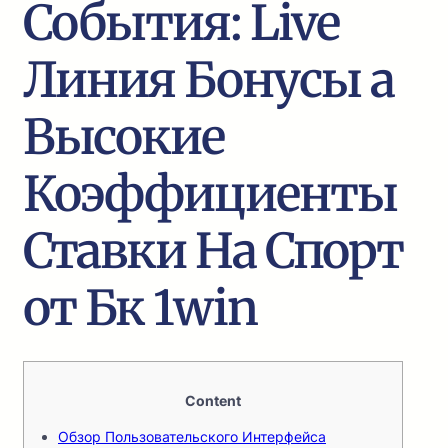
События: Live
Линия Бонусы а
Высокие
Коэффициенты
Ставки На Спорт
от Бк 1win
Content
Обзор Пользовательского Интерфейса