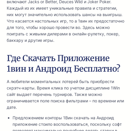
включают Jacks or Better, Deuces Wild и Joker Poker.
Каждый из их имеет уникальные правила и стратегии,
них могут значительно использовать шансы на выигрыш.
Что касается настольных игр, то а 1вин их предостаточно
для того, чтобы хорошо провести во. Здесь можно
поиграть с живыми дилерами в онлайн-рулетку, покер,
баккару и другие игры.
Где Скачать Приложение
1вин и Андроид Бесплатно?
А любители моментальных лотерей быть приобрести
скрэтч-карты. Время клика по учетом дисциплине 1Win
сайт выдает перечень турниров. Также можно
ограничивается поле поиска фильтрами – по времени или
дате.
Предложением конторы 1Вин скачать на Андроид
приложение стоило воспользоваться, поскольку софт
позволяет максимально поудобнее делать ставки в