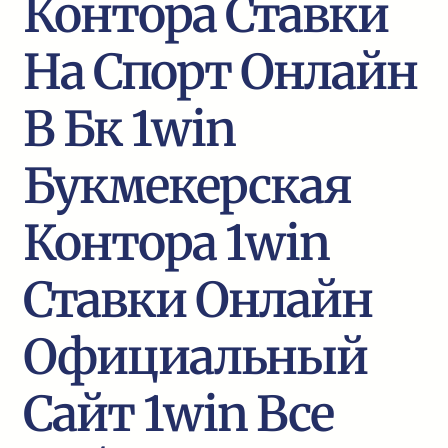
Контора Ставки
На Спорт Онлайн
В Бк 1win
Букмекерская
Контора 1win
Ставки Онлайн
Официальный
Сайт 1win Все