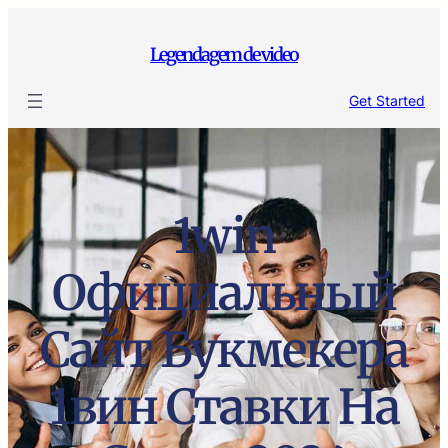
Skip
to
Legendagem de video
content
Get Started
1win
Официальный
Сайт Букмекера
1вин Ставки На