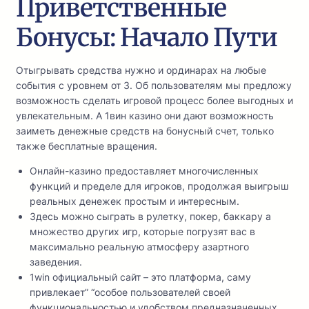
Приветственные
Бонусы: Начало Пути
Отыгрывать средства нужно и ординарах на любые
события с уровнем от 3. Об пользователям мы предложу
возможность сделать игровой процесс более выгодных и
увлекательным. А 1вин казино они дают возможность
заиметь денежные средств на бонусный счет, только
также бесплатные вращения.
Онлайн-казино предоставляет многочисленных
функций и пределе для игроков, продолжая выигрыш
реальных денежек простым и интересным.
Здесь можно сыграть в рулетку, покер, баккару а
множество других игр, которые погрузят вас в
максимально реальную атмосферу азартного
заведения.
1win официальный сайт – это платформа, саму
привлекает” “особое пользователей своей
функциональностью и удобством предназначенных.