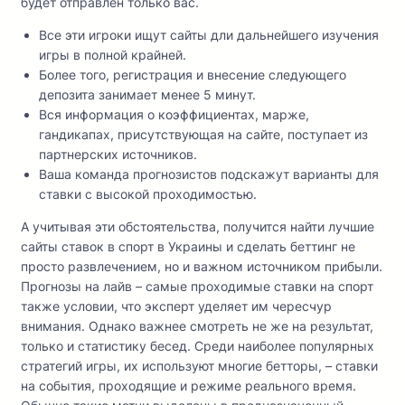
будет отправлен только вас.
Все эти игроки ищут сайты дли дальнейшего изучения
игры в полной крайней.
Более того, регистрация и внесение следующего
депозита занимает менее 5 минут.
Вся информация о коэффициентах, марже,
гандикапах, присутствующая на сайте, поступает из
партнерских источников.
Ваша команда прогнозистов подскажут варианты для
ставки с высокой проходимостью.
А учитывая эти обстоятельства, получится найти лучшие
сайты ставок в спорт в Украины и сделать беттинг не
просто развлечением, но и важном источником прибыли.
Прогнозы на лайв – самые проходимые ставки на спорт
также условии, что эксперт уделяет им чересчур
внимания. Однако важнее смотреть не же на результат,
только и статистику бесед. Среди наиболее популярных
стратегий игры, их используют многие бетторы, – ставки
на события, проходящие и режиме реального время.