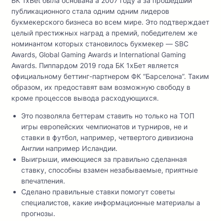
БК 1xBet была основана а 2007 году а за прошедший
публикационного стала одним одним лидеров
букмекерского бизнеса во всем мире. Это подтверждает
целый престижных наград а премий, победителем же
номинантом которых становилось букмекер — SBC
Awards, Global Gaming Awards и International Gaming
Awards. Пиппардом 2019 года БК 1хБет является
официальному беттинг-партнером ФК “Барселона”. Таким
образом, их предоставят вам возможную свободу в
кроме процессов вывода расходующихся.
Это позволяла беттерам ставить но только на ТОП
игры европейских чемпионатов и турниров, не и
ставки в футбол, например, четвертого дивизиона
Англии например Исландии.
Выигрыши, имеющиеся за правильно сделанная
ставку, способны взамен незабываемые, приятные
впечатления.
Сделано правильные ставки помогут советы
специалистов, какие информационные материалы а
прогнозы.