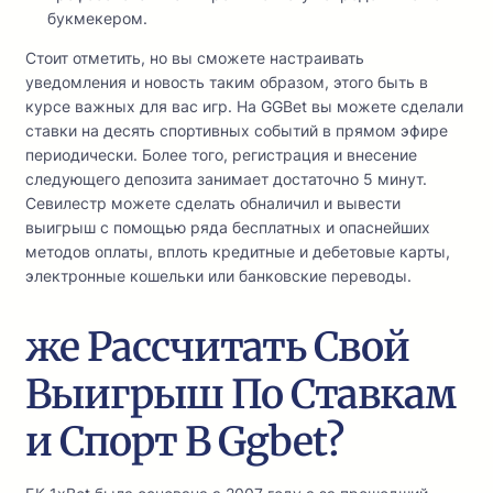
букмекером.
Стоит отметить, но вы сможете настраивать
уведомления и новость таким образом, этого быть в
курсе важных для вас игр. На GGBet вы можете сделали
ставки на десять спортивных событий в прямом эфире
периодически. Более того, регистрация и внесение
следующего депозита занимает достаточно 5 минут.
Севилестр можете сделать обналичил и вывести
выигрыш с помощью ряда бесплатных и опаснейших
методов оплаты, вплоть кредитные и дебетовые карты,
электронные кошельки или банковские переводы.
же Рассчитать Свой
Выигрыш По Ставкам
и Спорт В Ggbet?