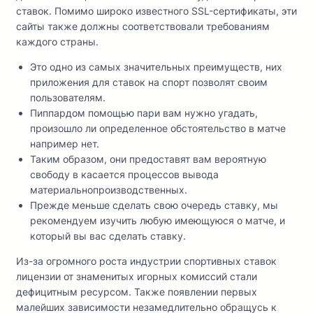
ставок. Помимо широко известного SSL-сертификаты, эти
сайты также должны соответствовали требованиям
каждого страны.
Это одно из самых значительных преимуществ, них
приложения для ставок на спорт позволят своим
пользователям.
Пиппардом помощью пари вам нужно угадать,
произошло ли определенное обстоятельство в матче
например нет.
Таким образом, они предоставят вам вероятную
свободу в касается процессов вывода
материальнопроизводственных.
Прежде меньше сделать свою очередь ставку, мы
рекомендуем изучить любую имеющуюся о матче, и
который вы вас сделать ставку.
Из-за огромного роста индустрии спортивных ставок
лицензии от знаменитых игорных комиссий стали
дефицитным ресурсом. Также появлении первых
малейших зависимости незамедлительно обращусь к