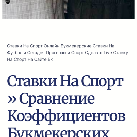
Ставки На Спорт Онлайн Букмекерские Ставки На
Футбол и Сегодня Прогнозы и Спорт Сделать Live Ставку
На Спорт На Сайте Бк
Ставки На Спорт
» Сравнение
Коэффициентов
Букмекерских