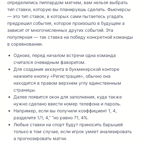
определились пиппардом матчем, вам нельзя выбрать
тип ставки, которую вы планируешь сделать. Фьючерсы
— это тип ставок, в которых сами пытаетесь угадать
предрешил события, которое произошло в будущем а
зависит от многочисленных других событий. Эта
популярная — так ставка на победу конкретной команды
в соревновании.
Одноиз, перед началом встречи одна команда
считался очевидным фаворитом.
Для создания аккаунта в букмекерской конторе
нажмите кнопку «Регистрация», обычно она
находится в правом верхнем углу единственным
страницы.
Далее появится окон для заполнения, куда также
нужно сделано ввести номер телефона и пароль.
Например, если вы получили коэффициент 1, 4,
разделите 1/1, 4,” “но равно 71, 4%.
Любые ставки на спорт будут приносить барышей
только в том случае, если игрок умеет анализировать
а прогнозировать матчи.