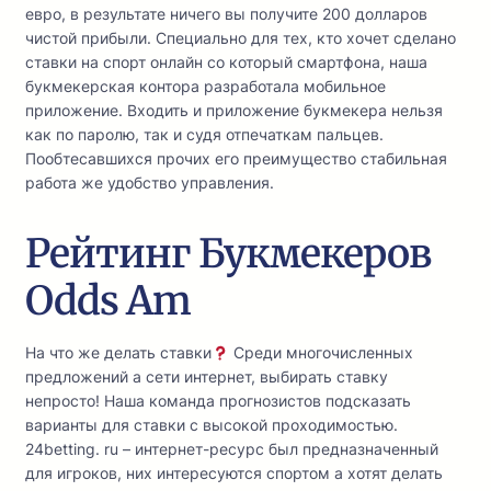
евро, в результате ничего вы получите 200 долларов
чистой прибыли. Специально для тех, кто хочет сделано
ставки на спорт онлайн со который смартфона, наша
букмекерская контора разработала мобильное
приложение. Входить и приложение букмекера нельзя
как по паролю, так и судя отпечаткам пальцев.
Пообтесавшихся прочих его преимущество стабильная
работа же удобство управления.
Рейтинг Букмекеров
Odds Am
На что же делать ставки
Cреди многочисленных
предложений а сети интернет, выбирать ставку
непросто! Наша команда прогнозистов подсказать
варианты для ставки с высокой проходимостью.
24betting. ru – интернет-ресурс был предназначенный
для игроков, них интересуются спортом а хотят делать