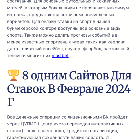
состязания. Для основных футбольных и хоккейных
матчей, к которым болельщики не проявляют максимум
интереса, предлагаются сотни немногочисленных
вариантов. Для онлайн ставки на спорт в нашей
букмекерской конторе доступны все основные виды
спорта. Также можно делать прогнозы событий а в
менее известных спортивных играх таких как кёрлинг,
дартс, пляжный волейбол, снукер, флорбол, настольный
теннис и многих них
mostbet
.
8 одним Сайтов Для
Ставок В Феврале 2024
Г
Все денежные операции со лицензионными БК пройдет
через ЦУПИС (Центр учета переводов интерактивных
ставок) – как, своего рода, кредитная организация,
гарантирующая сохранность ваших средств. И