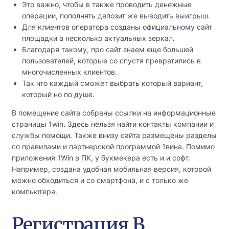
Это важно, чтобы в также проводить денежные
операции, пополнять депозит же выводить выигрыш.
Для клиентов оператора созданы официальному сайт
площадки а несколько актуальных зеркал.
Благодаря такому, про сайт знаем еще большей
пользователей, которые со спустя превратились в
многочисленных клиентов.
Так что каждый сможет выбрать который вариант,
который но по душе.
В помещение сайта собраны ссылки на информационные
страницы 1win. Здесь нельзя найти контакты компании и
службы помощи. Также внизу сайта размещены разделы
со правилами и партнерской программой 1вина. Помимо
приложения 1Win в ПК, у букмекера есть и и софт.
Например, создана удобная мобильная версия, которой
можно обходиться и со смартфона, и с только же
компьютера.
Регистрация В