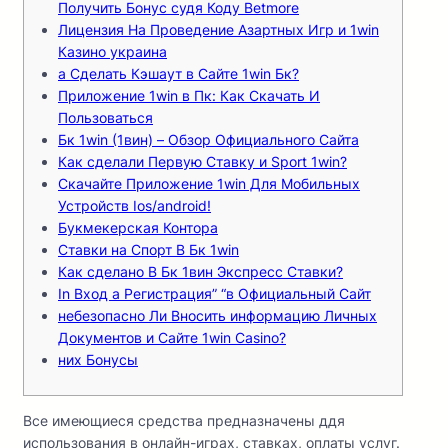
Получить Бонус судя Коду Betmore
Лицензия На Проведение Азартных Игр и 1win
Казино украина
а Сделать Кэшаут в Сайте 1win Бк?
Приложение 1win в Пк: Как Скачать И
Пользоваться
Бк 1win (1вин) – Обзор Официального Сайта
Как сделали Первую Ставку и Sport 1win?
Скачайте Приложение 1win Для Мобильных
Устройств Ios/android!
Букмекерская Контора
Ставки на Спорт В Бк 1win
Как сделано В Бк 1вин Экспресс Ставки?
In Вход а Регистрация” “в Официальный Сайт
небезопасно Ли Вносить информацию Личных
Документов и Сайте 1win Casino?
них Бонусы
Все имеющиеся средства предназначены ддя
использования в онлайн-играх, ставках, оплаты услуг.