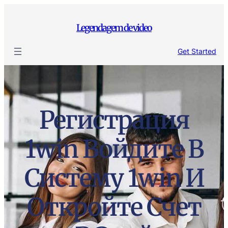
Skip
to
Legendagem de video
content
Get Started
Регистрация
1win Войдите В
Систему 1win И
Откройте Счет