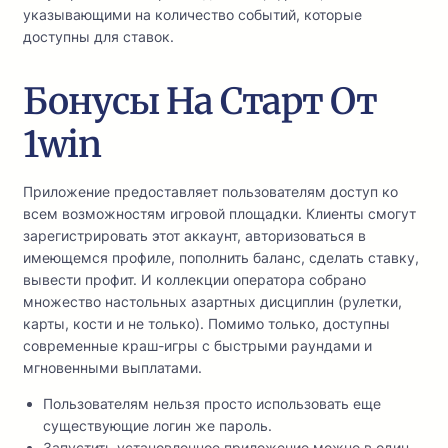
указывающими на количество событий, которые
доступны для ставок.
Бонусы На Старт От
1win
Приложение предоставляет пользователям доступ ко
всем возможностям игровой площадки. Клиенты смогут
зарегистрировать этот аккаунт, авторизоваться в
имеющемся профиле, пополнить баланс, сделать ставку,
вывести профит. И коллекции оператора собрано
множество настольных азартных дисциплин (рулетки,
карты, кости и не только). Помимо только, доступны
современные краш-игры с быстрыми раундами и
мгновенными выплатами.
Пользователям нельзя просто использовать еще
существующие логин же пароль.
Запустить установленное приложение можно в один