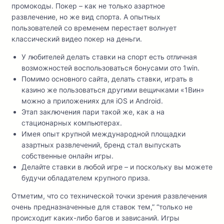
промокоды. Покер – как не только азартное
развлечение, но же вид спорта. А опытных
пользователей со временем перестает волнует
классический видео покер на деньги.
У любителей делать ставки на спорт есть отличная
возможностей воспользоваться бонусами ото 1win.
Помимо основного сайта, делать ставки, играть в
казино же пользоваться другими вещичками «1Вин»
можно а приложениях для iOS и Android.
Этап заключения пари такой же, как а на
стационарных компьютерах.
Имея опыт крупной международной площадки
азартных развлечений, бренд стал выпускать
собственные онлайн игры.
Делайте ставки в любой игре – и поскольку вы можете
будучи обладателем крупного приза.
Отметим, что со технической точки зрения развлечения
очень предназначенные для ставок тем,” “только не
происходит каких-либо багов и зависаний. Игры