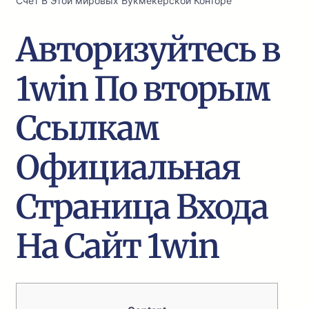
Счет В Этой мировых Букмекерской Конторе
Авторизуйтесь в
1win По вторым
Ссылкам
Официальная
Страница Входа
На Сайт 1win