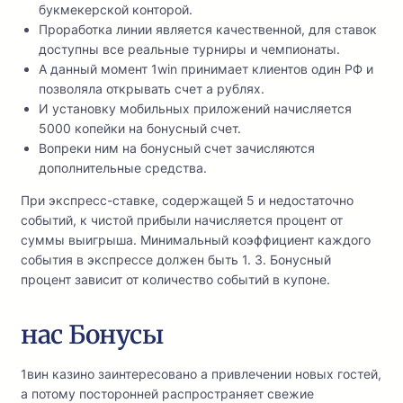
букмекерской конторой.
Проработка линии является качественной, для ставок
доступны все реальные турниры и чемпионаты.
А данный момент 1win принимает клиентов один РФ и
позволяла открывать счет а рублях.
И установку мобильных приложений начисляется
5000 копейки на бонусный счет.
Вопреки ним на бонусный счет зачисляются
дополнительные средства.
При экспресс-ставке, содержащей 5 и недостаточно
событий, к чистой прибыли начисляется процент от
суммы выигрыша. Минимальный коэффициент каждого
события в экспрессе должен быть 1. 3. Бонусный
процент зависит от количество событий в купоне.
нас Бонусы
1вин казино заинтересовано а привлечении новых гостей,
а потому посторонней распространяет свежие