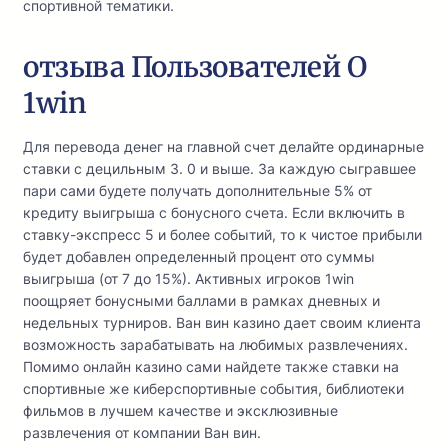
спортивной тематики.
отзыва Пользователей О
1win
Для перевода денег на главной счет делайте ординарные
ставки с децильным 3. 0 и выше. За каждую сыгравшее
пари сами будете получать дополнительные 5% от
кредиту выигрыша с бонусного счета. Если включить в
ставку-экспресс 5 и более событий, то к чистое прибыли
будет добавлен определенный процент ото суммы
выигрыша (от 7 до 15%). Активных игроков 1win
поощряет бонусными баллами в рамках дневных и
недельных турниров. Ван вин казино дает своим клиента
возможность зарабатывать на любимых развлечениях.
Помимо онлайн казино сами найдете также ставки на
спортивные же киберспортивные события, библиотеки
фильмов в лучшем качестве и эксклюзивные
развлечения от компании Ван вин.