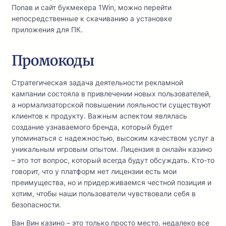
Попав и сайт букмекера 1Win, можно перейти
непосредственные к скачиванию а установке
приложения для ПК.
Промокоды
Стратегическая задача деятельности рекламной
кампании состояла в привлечении новых пользователей,
а нормализаторской повышении лояльности существуют
клиентов к продукту. Важным аспектом являлась
создание узнаваемого бренда, который будет
упоминаться с надежностью, высоким качеством услуг а
уникальным игровым опытом. Лицензия в онлайн казино
– это тот вопрос, который всегда будут обсуждать. Кто-то
говорит, что у платформ нет лицензии есть мои
преимущества, но и придерживаемся честной позиция и
хотим, чтобы наши пользователи чувствовали себя в
безопасности.
Ван Вин казино – это только просто место, недалеко все