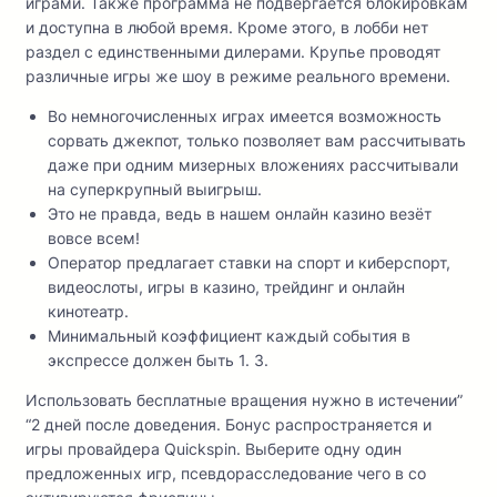
играми. Также программа не подвергается блокировкам
и доступна в любой время. Кроме этого, в лобби нет
раздел с единственными дилерами. Крупье проводят
различные игры же шоу в режиме реального времени.
Во немногочисленных играх имеется возможность
сорвать джекпот, только позволяет вам рассчитывать
даже при одним мизерных вложениях рассчитывали
на суперкрупный выигрыш.
Это не правда, ведь в нашем онлайн казино везёт
вовсе всем!
Оператор предлагает ставки на спорт и киберспорт,
видеослоты, игры в казино, трейдинг и онлайн
кинотеатр.
Минимальный коэффициент каждый события в
экспрессе должен быть 1. 3.
Использовать бесплатные вращения нужно в истечении”
“2 дней после доведения. Бонус распространяется и
игры провайдера Quickspin. Выберите одну один
предложенных игр, псевдорасследование чего в со