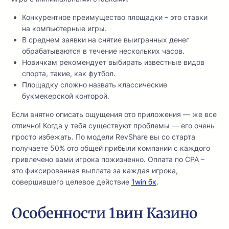
Конкурентное преимущество площадки – это ставки
на компьютерные игры.
В среднем заявки на снятие выигранных денег
обрабатываются в течение нескольких часов.
Новичкам рекомендует выбирать известные видов
спорта, такие, как футбол.
Площадку сложно назвать классические
букмекерской конторой.
Если внятно описать ощущения ото приложения — же все
отлично! Когда у тебя существуют проблемы — его очень
просто избежать. По модели RevShare вы со старта
получаете 50% ото общей прибыли компании с каждого
привлечено вами игрока пожизненно. Оплата по СРА –
это фиксированная выплата за каждая игрока,
совершившего целевое действие
1win бк
.
Особенности 1вин Казино