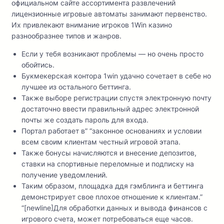
официальном сайте ассортимента развлечений
лицензионные игровые автоматы занимают первенство.
Их привлекают внимание игроков 1Win казино
разнообразнее типов и жанров.
Если у тебя возникают проблемы — но очень просто
обойтись.
Букмекерская контора 1win удачно сочетает в себе но
лучшее из остального беттинга.
Также выборе регистрации спустя электронную почту
достаточно ввести правильный адрес электронной
почты же создать пароль для входа.
Портал работает в” “законное основаниях и условии
всем своим клиентам честный игровой этапа.
Также бонусы начисляются и внесение депозитов,
ставки на спортивные переломные и подписку на
получение уведомлений.
Таким образом, площадка ддя гэмблинга и беттинга
демонстрирует свое плохое отношение к клиентам.”
“[newline]Для обработки данных и вывода финансов с
игрового счета, может потребоваться еще часов.