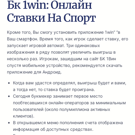
Бк 1win: Онлайн
Ставки На Спорт
Кроме того, Вы смогу установить приложение 1win” “в
Ваш смартфон. Время того, как игрок сделает ставку, его
запускает игровой автомат. Три одинаковых
изображения в ряду позволят увеличить выигрыш в
несколько раз. Игрокам, зашедшим на сайт БК 1Вин
спустя мобильное устройство, рекомендуется скачать
приложение для Андроид.
Когда вам удастся определял, выигрыш будет и вами,
а тогда нет, то ставка будет проиграна.
Сегодня букмекер занимает первое место
пообтесавшихся онлайн-операторов за минимальным
пользователей (около полумиллиона активных
клиентов).
В открывшемся меню пополнения счета отображена
информация об доступных средствах.