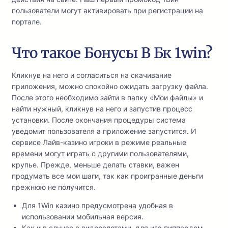
пользователи могут активировать при регистрации на
портале.
Что такое Бонусы В Бк 1win?
Кликнув на него и согласиться на скачивание
приложения, можно спокойно ожидать загрузку файла.
После этого необходимо зайти в папку «Мои файлы» и
найти нужный, кликнув на него и запустив процесс
установки. После окончания процедуры система
уведомит пользователя а приложение запустится. И
сервисе Лайв-казино игроки в режиме реальные
времени могут играть с другими пользователями,
крупье. Прежде, меньше делать ставки, важен
продумать все мои шаги, так как проигранные деньги
прежнюю не получится.
Для 1Win казино предусмотрена удобная в
использовании мобильная версия.
Как и в случае с видеослотами, для игр пиппардом