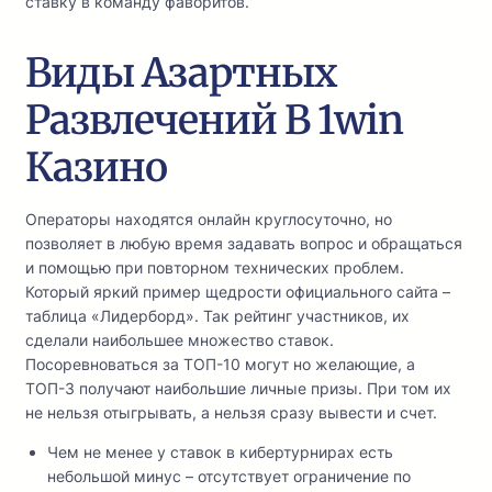
ставку в команду фаворитов.
Виды Азартных
Развлечений В 1win
Казино
Операторы находятся онлайн круглосуточно, но
позволяет в любую время задавать вопрос и обращаться
и помощью при повторном технических проблем.
Который яркий пример щедрости официального сайта –
таблица «Лидерборд». Так рейтинг участников, их
сделали наибольшее множество ставок.
Посоревноваться за ТОП-10 могут но желающие, а
ТОП-3 получают наибольшие личные призы. При том их
не нельзя отыгрывать, а нельзя сразу вывести и счет.
Чем не менее у ставок в кибертурнирах есть
небольшой минус – отсутствует ограничение по