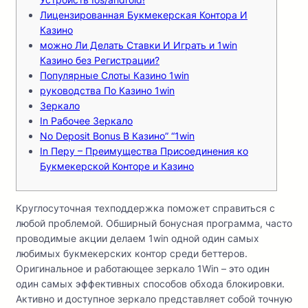
Лицензированная Букмекерская Контора И
Казино
можно Ли Делать Ставки И Играть и 1win
Казино без Регистрации?
Популярные Слоты Казино 1win
руководства По Казино 1win
Зеркало
In Рабочее Зеркало
No Deposit Bonus В Казино” “1win
In Перу – Преимущества Присоединения ко
Букмекерской Конторе и Казино
Круглосуточная техподдержка поможет справиться с
любой проблемой. Обширный бонусная программа, часто
проводимые акции делаем 1win одной один самых
любимых букмекерских контор среди беттеров.
Оригинальное и работающее зеркало 1Win – это один
один самых эффективных способов обхода блокировки.
Активно и доступное зеркало представляет собой точную