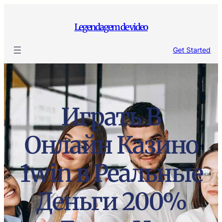
Skip
to
Legendagem de video
content
Get Started
Играть В
Онлайн Казино
1win в Реальные
Деньги 200%