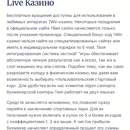
Live Казино
Бесплатные вращения доступны для использования в
любимых аппаратах 1Win казино. Некоторые поощрения
в официальном сайте 1Вин casino начисляются только
после указания промокода. Специальный бонус код 1Win
казино нельзя найти на специализированных сайтах или
иметь в индивидуальном порядке по E-mail. Твоя
интегрированная система честной” “игры обеспечивает
абсолютную личную результатов как а играх, так же в
слот-машинах игр или слотов. Подобно тому, как вы сами
разрезаете колоду в физическом казино, мы даем вам
возможность выбирать «пользовательский стартовый
код». Дли удобства всех нас клиентов отдел саппорта
букмекерской конторы 1win работает на двух языках.
Средств зачислятся мгновенно, что позволит сразу
перейти к заключению спортивных пари. Для их
получения нужно включать в купон по 5 и более исходов
с коэффициентами 1. 3 же выше. К чистое прибыли
букмекер начисляет определенный процент ото суммы