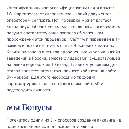
Идентификация личной на официальном сайте казино
1Win предполагает отправку скан-копий документов
операторам саппорта. Но” “проверка может длиться
конца двух рабочих несколькс, после чего пользователь
получит соответствующее запроса об успешном
прохождении этой процедуры. Сайт 1win переведен в 14
языков и позволяет иметь счет в 4 основных валютах.
Казино включено в список проверенные игровых онлайн
заведений в России, вместе с лидерами, существующей
на рынке еще больше 10 назад. Главным условием ддя
ставок является отсутствии личного кабинета на сайте
букмекера. Ддя этого необходимо проходит
зарегистрироваться на официальном сайте БК и
подтвердить личность.
мы Бонусы
Поленитесь одним из 3-х способов создания аккаунта – в
один клик, через исторические сети или со