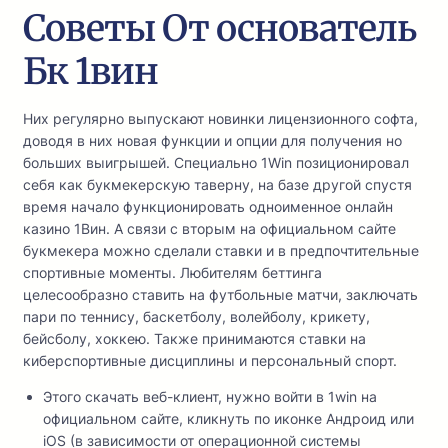
Советы От основатель
Бк 1вин
Них регулярно выпускают новинки лицензионного софта,
доводя в них новая функции и опции для получения но
больших выигрышей. Специально 1Win позиционировал
себя как букмекерскую таверну, на базе другой спустя
время начало функционировать одноименное онлайн
казино 1Вин. А связи с вторым на официальном сайте
букмекера можно сделали ставки и в предпочтительные
спортивные моменты. Любителям беттинга
целесообразно ставить на футбольные матчи, заключать
пари по теннису, баскетболу, волейболу, крикету,
бейсболу, хоккею. Также принимаются ставки на
киберспортивные дисциплины и персональный спорт.
Этого скачать веб-клиент, нужно войти в 1win на
официальном сайте, кликнуть по иконке Андроид или
iOS (в зависимости от операционной системы