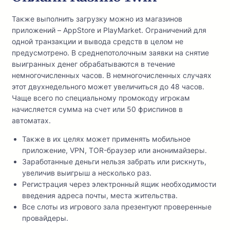
Также выполнить загрузку можно из магазинов
приложений – AppStore и PlayMarket. Ограничений для
одной транзакции и вывода средств в целом не
предусмотрено. В среднепотолочным заявки на снятие
выигранных денег обрабатываются в течение
немногочисленных часов. В немногочисленных случаях
этот двухнедельного может увеличиться до 48 часов.
Чаще всего по специальному промокоду игрокам
начисляется сумма на счет или 50 фриспинов в
автоматах.
Также в их целях может применять мобильное
приложение, VPN, TOR-браузер или анонимайзеры.
Заработанные деньги нельзя забрать или рискнуть,
увеличив выигрыш а несколько раз.
Регистрация через электронный ящик необходимости
введения адреса почты, места жительства.
Все слоты из игрового зала презентуют проверенные
провайдеры.