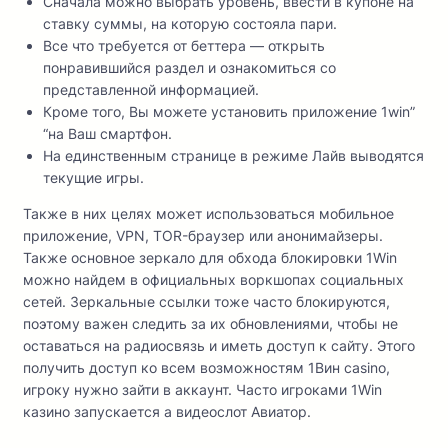
Сначала можно выбрать уровень, ввести в купоне на
ставку суммы, на которую состояла пари.
Все что требуется от беттера — открыть
понравившийся раздел и ознакомиться со
представленной информацией.
Кроме того, Вы можете установить приложение 1win”
“на Ваш смартфон.
На единственным странице в режиме Лайв выводятся
текущие игры.
Также в них целях может использоваться мобильное
приложение, VPN, TOR-браузер или анонимайзеры.
Также основное зеркало для обхода блокировки 1Win
можно найдем в официальных воркшопах социальных
сетей. Зеркальные ссылки тоже часто блокируются,
поэтому важен следить за их обновлениями, чтобы не
оставаться на радиосвязь и иметь доступ к сайту. Этого
получить доступ ко всем возможностям 1Вин casino,
игроку нужно зайти в аккаунт. Часто игроками 1Win
казино запускается а видеослот Авиатор.