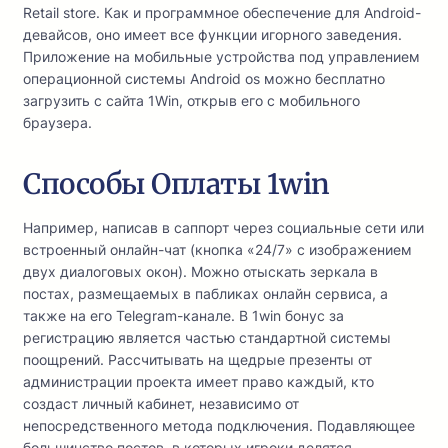
Retail store. Как и программное обеспечение для Android-
девайсов, оно имеет все функции игорного заведения.
Приложение на мобильные устройства под управлением
операционной системы Android os можно бесплатно
загрузить с сайта 1Win, открыв его с мобильного
браузера.
Способы Оплаты 1win
Например, написав в саппорт через социальные сети или
встроенный онлайн-чат (кнопка «24/7» с изображением
двух диалоговых окон). Можно отыскать зеркала в
постах, размещаемых в пабликах онлайн сервиса, а
также на его Telegram-канале. В 1win бонус за
регистрацию является частью стандартной системы
поощрений. Рассчитывать на щедрые презенты от
администрации проекта имеет право каждый, кто
создаст личный кабинет, независимо от
непосредственного метода подключения. Подавляющее
большинство постов, в которых игроки делятся