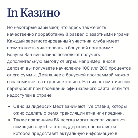
In Казино
Но некоторые забывают, что здесь также есть
качественно проработанный раздел с азартными играми.
Каждый зарегистрированный участник клуба имеет
возможность участвовать в бонусной программе.
Бонусы Ван вин казино позволяют получить
дополнительную выгоду от игры. Например, внося
депозит, вы получаете начисление 100 или 200 процентов
от его суммы. Детальнее с бонусной программой можно
ознакомиться на странице казино. На них автоматически
перебросит при посещении официального сайта, если тот
недоступен в стране.
Одно из лидерсих мест занимают live ставки, которы
ожно сделать о ремя трансляции атча или поединк.
Также поклонники БК всегда могут воспользоваться
помощью службы тех поддержки, специалисты
которой предоставят актуальную информацию в