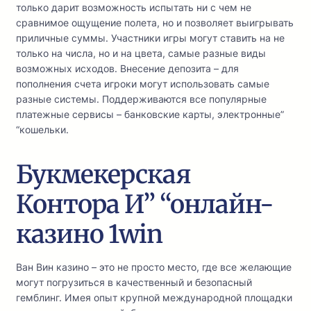
только дарит возможность испытать ни с чем не
сравнимое ощущение полета, но и позволяет выигрывать
приличные суммы. Участники игры могут ставить на не
только на числа, но и на цвета, самые разные виды
возможных исходов. Внесение депозита – для
пополнения счета игроки могут использовать самые
разные системы. Поддерживаются все популярные
платежные сервисы – банковские карты, электронные”
“кошельки.
Букмекерская
Контора И” “онлайн-
казино 1win
Ван Вин казино – это не просто место, где все желающие
могут погрузиться в качественный и безопасный
гемблинг. Имея опыт крупной международной площадки