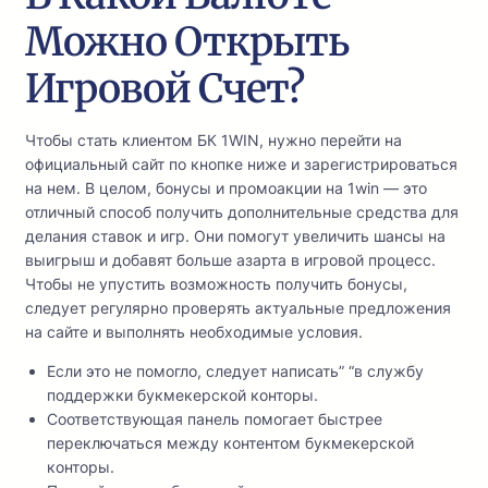
Можно Открыть
Игровой Счет?
Чтобы стать клиентом БК 1WIN, нужно перейти на
официальный сайт по кнопке ниже и зарегистрироваться
на нем. В целом, бонусы и промоакции на 1win — это
отличный способ получить дополнительные средства для
делания ставок и игр. Они помогут увеличить шансы на
выигрыш и добавят больше азарта в игровой процесс.
Чтобы не упустить возможность получить бонусы,
следует регулярно проверять актуальные предложения
на сайте и выполнять необходимые условия.
Если это не помогло, следует написать” “в службу
поддержки букмекерской конторы.
Соответствующая панель помогает быстрее
переключаться между контентом букмекерской
конторы.