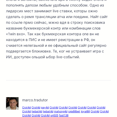
пополнять депози любым удобным способом. Одно из
лидерсих мест занимают live ставки, которы ожно
сделать о ремя трансляции атча или поединк. Найт сайт
по ссыле прмо сейчас, мжно вдя в строку поисковика
название букмекерской контр или комбинации слов
«1win вхо». Так как букмекрская контора one вн не
находится в ПИС и не имеет реистрации в РФ, он
счиается нелегаьной и ее официальный сайт регулярно
подвергается блокиовке. Те, ког не устраивает игра с
ИИ, доступен ольшой ыбор live-событий.
marco.tradutor
Crot4d
Crot4d
pay4d
Crot4d
Crot4d
Crot4d
Crot4d
Crot4d
Crot4d
Crot4d
hebat4d
hebat4d
mahong4d
raja88bet
loyal88
Crot4d
Crot4d
Crot4d
Crot4d
Crot4d
ug505
fast138