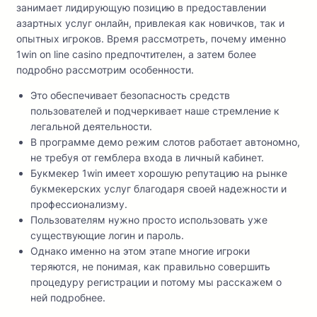
занимает лидирующую позицию в предоставлении
азартных услуг онлайн, привлекая как новичков, так и
опытных игроков. Время рассмотреть, почему именно
1win on line casino предпочтителен, а затем более
подробно рассмотрим особенности.
Это обеспечивает безопасность средств
пользователей и подчеркивает наше стремление к
легальной деятельности.
В программе демо режим слотов работает автономно,
не требуя от гемблера входа в личный кабинет.
Букмекер 1win имеет хорошую репутацию на рынке
букмекерских услуг благодаря своей надежности и
профессионализму.
Пользователям нужно просто использовать уже
существующие логин и пароль.
Однако именно на этом этапе многие игроки
теряются, не понимая, как правильно совершить
процедуру регистрации и потому мы расскажем о
ней подробнее.