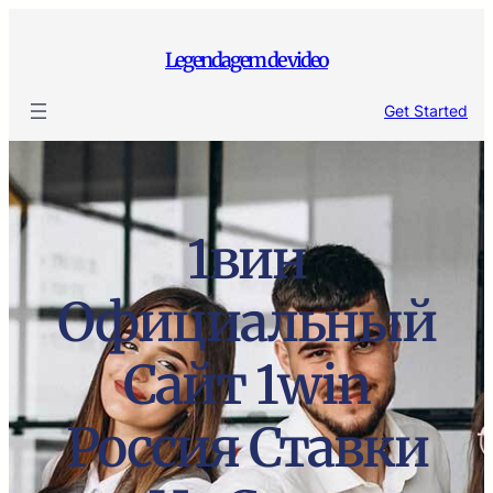
Skip
to
Legendagem de video
content
Get Started
1вин
Официальный
Сайт 1win
Россия Ставки