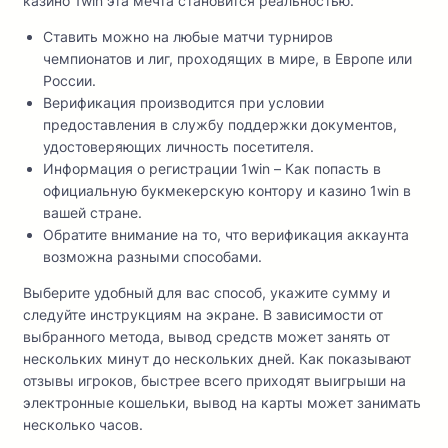
казино 1win эта мечта становится реальностью.
Ставить можно на любые матчи турниров
чемпионатов и лиг, проходящих в мире, в Европе или
России.
Верификация производится при условии
предоставления в службу поддержки документов,
удостоверяющих личность посетителя.
Информация о регистрации 1win – Как попасть в
официальную букмекерскую контору и казино 1win в
вашей стране.
Обратите внимание на то, что верификация аккаунта
возможна разными способами.
Выберите удобный для вас способ, укажите сумму и
следуйте инструкциям на экране. В зависимости от
выбранного метода, вывод средств может занять от
нескольких минут до нескольких дней. Как показывают
отзывы игроков, быстрее всего приходят выигрыши на
электронные кошельки, вывод на карты может занимать
несколько часов.