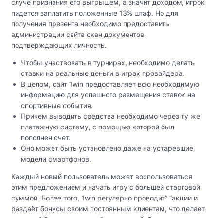
случе признания его выгрышем, а значит доходом, игрок
пидется заплатить положенные 13% штаф. Но для
получения презента необходимо предоставить
администрации сайта скан документов,
подтверждающих личность.
Чтобы участвовать в турнирах, необходимо делать
ставки на реальные деньги в играх провайдера.
В целом, сайт 1win предоставляет всю необходимую
информацию для успешного размещения ставок на
спортивные события.
Причем выводить средства необходимо через ту же
платежную систему, с помощью которой был
пополнен счет.
Оно может быть установлено даже на устаревшие
модели смартфонов.
Каждый новый пользователь может воспользоваться
этим предложением и начать игру с большей стартовой
суммой. Более того, 1win регулярно проводит” “акции и
раздаёт бонусы своим постоянным клиентам, что делает