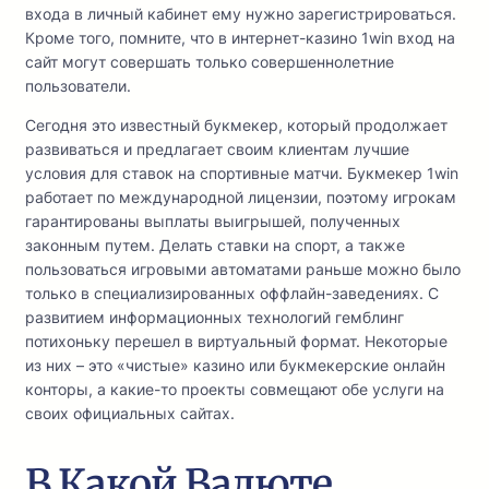
входа в личный кабинет ему нужно зарегистрироваться.
Кроме того, помните, что в интернет-казино 1win вход на
сайт могут совершать только совершеннолетние
пользователи.
Сегодня это известный букмекер, который продолжает
развиваться и предлагает своим клиентам лучшие
условия для ставок на спортивные матчи. Букмекер 1win
работает по международной лицензии, поэтому игрокам
гарантированы выплаты выигрышей, полученных
законным путем. Делать ставки на спорт, а также
пользоваться игровыми автоматами раньше можно было
только в специализированных оффлайн-заведениях. С
развитием информационных технологий гемблинг
потихоньку перешел в виртуальный формат. Некоторые
из них – это «чистые» казино или букмекерские онлайн
конторы, а какие-то проекты совмещают обе услуги на
своих официальных сайтах.
В Какой Валюте