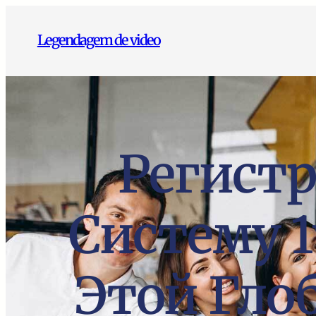
Skip
to
Legendagem de video
content
Регистр
Систему 1
Этой Гло