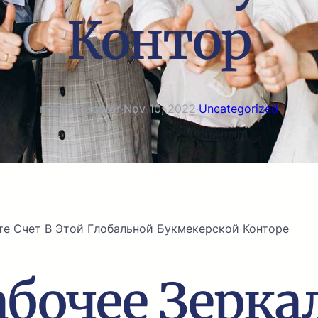
Контор
marco.tradutor
·
Nov 10, 2022
·
Uncategorized
те Счет В Этой Глобальной Букмекерской Конторе
абочее Зерка