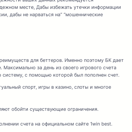
надежном месте, Дабы избежать утечки информации
ии, дабы не нарваться на” “мошеннические
 преимуществ для беттеров. Именно поэтому БК дает
. Максимально за день из своего игрового счета
 систему, с помощью которой был пополнен счет.
уальный спорт, игры в казино, слоты и многое
оляют обойти существующие ограничения.
нении счета на официальном сайте 1win best.