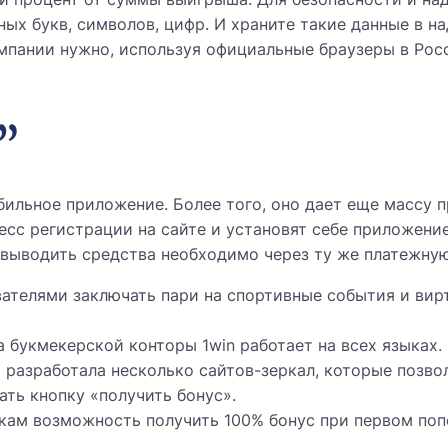
ных букв, символов, цифр. И храните такие данные в 
мпании нужно, используя официальные браузеры в Росс
”
мобильное приложение. Более того, оно дает еще массу
есс регистрации на сайте и установят себе приложение
 выводить средства необходимо через ту же платежную
ателями заключать пари на спортивные события и вирт
а букмекерской конторы 1win работает на всех языках.
а разработала несколько сайтов-зеркал, которые позв
ать кнопку «получить бонус».
м возможность получить 100% бонус при первом попол