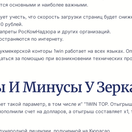
ются основными и наиболее важными.
ует учесть, что скорость загрузки страниц будет сниж
0 рублей.
апреты РосКомНадзора и других организаций.
остраняются по интернету.
укмекерской конторы 1win работает на всех языках. О
щаться за помощью при возникновении технических пр
ы И Минусы У Зерк
ет такой параметр, в том числе и” “1WIN TOP. Отыгры
пополнили счет на долларов, а отыгрыш составляет х1,
дународной лицензии, полученной на Кюрасао.