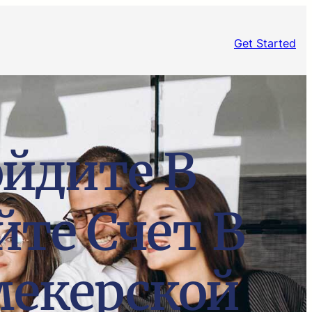
Get Started
ойдите В
йте Счет В
мекерской