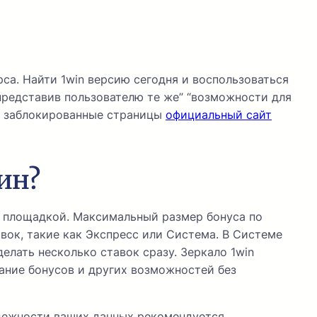
са. Найти 1win версию сегодня и воспользоваться
 представив пользователю те же” “возможности для
ые заблокированные страницы
официальный сайт
ин?
я площадкой. Максимальный размер бонуса по
ок, такие как Экспресс или Система. В Системе
елать несколько ставок сразу. Зеркало 1win
ание бонусов и других возможностей без
адежности ваших данных рекомендуется