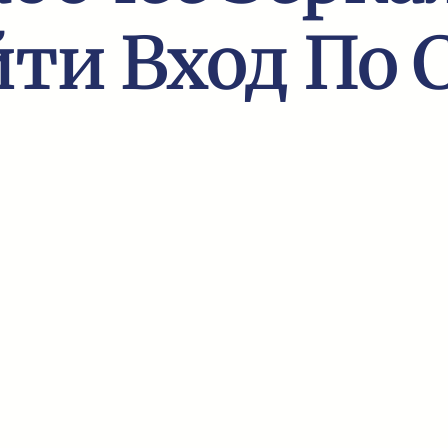
йти Вход По 