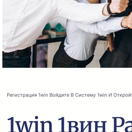
Регистрация 1win Войдите В Систему 1win И Открой
1win 1вин Р