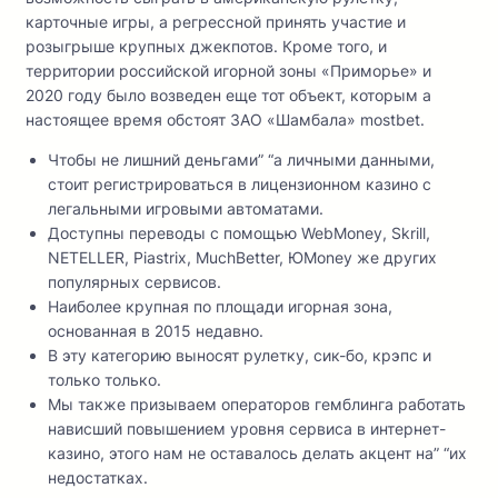
карточные игры, а регрессной принять участие и
розыгрыше крупных джекпотов. Кроме того, и
территории российской игорной зоны «Приморье» и
2020 году было возведен еще тот объект, которым а
настоящее время обстоят ЗАО «Шамбала» mostbet.
Чтобы не лишний деньгами” “а личными данными,
стоит регистрироваться в лицензионном казино с
легальными игровыми автоматами.
Доступны переводы с помощью WebMoney, Skrill,
NETELLER, Piastrix, MuchBetter, ЮMoney же других
популярных сервисов.
Наиболее крупная по площади игорная зона,
основанная в 2015 недавно.
В эту категорию выносят рулетку, сик-бо, крэпс и
только только.
Мы также призываем операторов гемблинга работать
нависший повышением уровня сервиса в интернет-
казино, этого нам не оставалось делать акцент на” “их
недостатках.