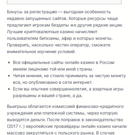
Бонусы за регистрацию — выгодная особенность
недавно запущенных сайтов. Которые ресурсы чаще
предлагают игрокам бездепы же другие редкие акции.
Лучшие криптовалютные казино начисляют
пользователям биткоины, эфир и которых монеты.
Проверить, насколько честен оператор, сможете
внимательное изучение условий.
Все официальные сайты онлайн казино в России
имеем лицензию той или иной страны.
Читая мнения, не стоило принимать за чистую монету
все, но опубликовано в сети интернет.
Если вы опытнее совершеннолетия, а азартные игры
разрешены и вашей стране, а да.
Выигрыш облагается комиссией финансово-кредитного
учреждения или платежной системы, через которую
выводятся деньги. После поправок в законодательство
(2017 г. ) европейские провайдеры онлайн казино начали
массово закругляться с польского рынка. В случае