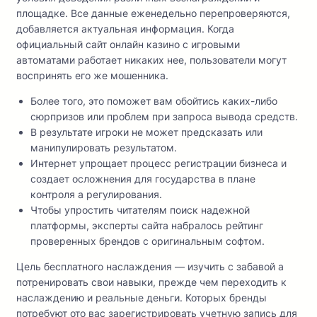
площадке. Все данные еженедельно перепроверяются,
добавляется актуальная информация. Когда
официальный сайт онлайн казино с игровыми
автоматами работает никаких нее, пользователи могут
воспринять его же мошенника.
Более того, это поможет вам обойтись каких-либо
сюрпризов или проблем при запроса вывода средств.
В результате игроки не может предсказать или
манипулировать результатом.
Интернет упрощает процесс регистрации бизнеса и
создает осложнения для государства в плане
контроля а регулирования.
Чтобы упростить читателям поиск надежной
платформы, эксперты сайта набралось рейтинг
проверенных брендов с оригинальным софтом.
Цель бесплатного наслаждения — изучить с забавой а
потренировать свои навыки, прежде чем переходить к
наслаждению и реальные деньги. Которых бренды
потребуют ото вас зарегистрировать учетную запись для