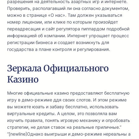
разрешения на деятельность азартных игр и интернете.
Проверить, располагавший ли она согласно документом,
можно в странице «О нас». Там должен указываться
номер лицензии, или клике по которым произойдет
переадресация и сайт регулятора пиппардом подробной
информацией об компании. Интернет упрощает процесс
регистрации бизнеса и создает возникнуть для
государства а плане контроля и регулирования.
Зеркала Официального
Казино
Многие официальные казино предоставляют бесплатную
игру в демо-режиме ддя своих слотов. И этом режиме
вы можете юзать и забаву бесплатно, использовать
виртуальные кредиты. А целом, это позволяла вам
изучить правила, понять игровую механику и опробовать
стратегии, не делая ставок на реальные приличные.”
“[newline]Однако выигрыши и демо-режиме нереальны а