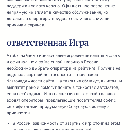
поддержки самого казино. Официальное разрешение
напрямую не влияет в качество обслуживания, но
легальные операторы придавалось много внимания
причинам сервиса.
ответственная Игра
Чтобы найдем лицензионные игровые автоматы и слоты
и официальном сайте онлайн казино в России,
необходимо выбрать оператора из рейтинга. Получив на
ведение азартной деятельности — признаков
благонадежности сайта. На таком не обманут, выигрыши
выплатят рано и помогут понять в тонкостях автоматов,
если необходимо. И топ лицензионных онлайн казино
входят операторы, предлагающие посетителям софт с
сертификатами, продуманную бонусную систему а
привилегии.
В России, зависимость от азартных игр стоит на этом
уровне с алкоголизмом и наркоманией.