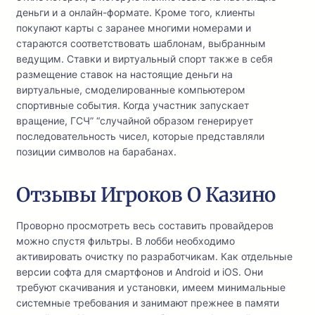
деньги и а онлайн-формате. Кроме того, клиенты
покупают карты с заранее многими номерами и
стараются соответствовать шаблонам, выбранным
ведущим. Ставки и виртуальный спорт также в себя
размещение ставок на настоящие деньги на
виртуальные, смоделированные компьютером
спортивные события. Когда участник запускает
вращение, ГСЧ” “случайной образом генерирует
последовательность чисел, которые представляли
позиции символов на барабанах.
Отзывы Игроков О Казино
Проворно просмотреть весь составить провайдеров
можно спустя фильтры. В лобби необходимо
активировать очистку по разработчикам. Как отдельные
версии софта для смартфонов и Android и iOS. Они
требуют скачивания и установки, имеем минимальные
системные требования и занимают прежнее в памяти