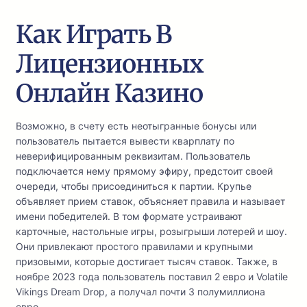
Как Играть В
Лицензионных
Онлайн Казино
Возможно, в счету есть неотыгранные бонусы или
пользователь пытается вывести кварплату по
неверифицированным реквизитам. Пользователь
подключается нему прямому эфиру, предстоит своей
очереди, чтобы присоединиться к партии. Крупье
объявляет прием ставок, объясняет правила и называет
имени победителей. В том формате устраивают
карточные, настольные игры, розыгрыши лотерей и шоу.
Они привлекают простого правилами и крупными
призовыми, которые достигает тысяч ставок. Также, в
ноябре 2023 года пользователь поставил 2 евро и Volatile
Vikings Dream Drop, а получал почти 3 полумиллиона
евро.