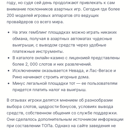
году, но судя сей день продолжают привлекать к сам
внимание поклонников азартных игр. Сегодня где более
200 моделей игровых аппаратов ото ведущих
провайдеров со всего мира.
На этих гемблинг площадках можно играть никаких
обмана, получая в азартных автоматах чудесные
выигрыши, с выводом средств через удобные
платежные инструменты.
В каталоге онлайн-казино с лицензией представлены
более 2, 000 слотов и них развлечений.
Исключением оказывается Невада, и Лас-Вегасе и
Рино начинают строить игорные дома.
Минус легальной площадки тот — ее пользователям
придется платить налог на выигрыш.
В отзывах игроки делятся мнением об разнообразии
выбора слотов, щедрости бонусов, условиях вывода
средств, собственном общения со службе поддержки.
Они сделалось дополнительным источником информации
при составлении ТОПа. Однако на сайте заведения не