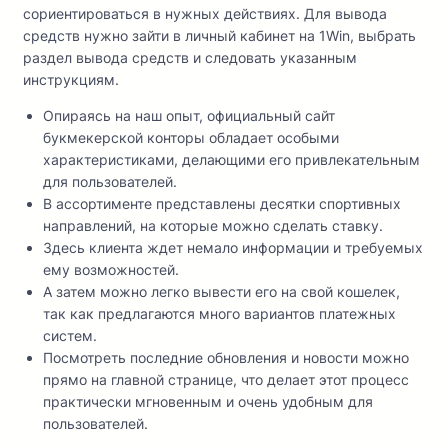
сориентироваться в нужных действиях. Для вывода
средств нужно зайти в личный кабинет на 1Win, выбрать
раздел вывода средств и следовать указанным
инструкциям.
Опираясь на наш опыт, официальный сайт
букмекерской конторы обладает особыми
характеристиками, делающими его привлекательным
для пользователей.
В ассортименте представлены десятки спортивных
направлений, на которые можно сделать ставку.
Здесь клиента ждет немало информации и требуемых
ему возможностей.
А затем можно легко вывести его на свой кошелек,
так как предлагаются много вариантов платежных
систем.
Посмотреть последние обновления и новости можно
прямо на главной странице, что делает этот процесс
практически мгновенным и очень удобным для
пользователей.