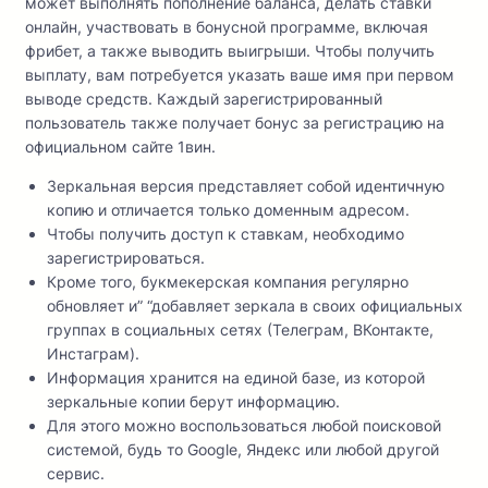
может выполнять пополнение баланса, делать ставки
онлайн, участвовать в бонусной программе, включая
фрибет, а также выводить выигрыши. Чтобы получить
выплату, вам потребуется указать ваше имя при первом
выводе средств. Каждый зарегистрированный
пользователь также получает бонус за регистрацию на
официальном сайте 1вин.
Зеркальная версия представляет собой идентичную
копию и отличается только доменным адресом.
Чтобы получить доступ к ставкам, необходимо
зарегистрироваться.
Кроме того, букмекерская компания регулярно
обновляет и” “добавляет зеркала в своих официальных
группах в социальных сетях (Телеграм, ВКонтакте,
Инстаграм).
Информация хранится на единой базе, из которой
зеркальные копии берут информацию.
Для этого можно воспользоваться любой поисковой
системой, будь то Google, Яндекс или любой другой
сервис.