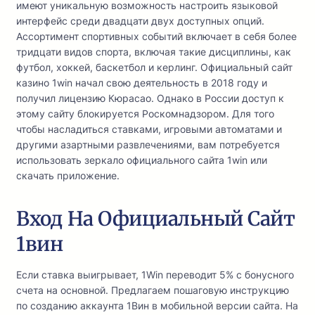
имеют уникальную возможность настроить языковой
интерфейс среди двадцати двух доступных опций.
Ассортимент спортивных событий включает в себя более
тридцати видов спорта, включая такие дисциплины, как
футбол, хоккей, баскетбол и керлинг. Официальный сайт
казино 1win начал свою деятельность в 2018 году и
получил лицензию Кюрасао. Однако в России доступ к
этому сайту блокируется Роскомнадзором. Для того
чтобы насладиться ставками, игровыми автоматами и
другими азартными развлечениями, вам потребуется
использовать зеркало официального сайта 1win или
скачать приложение.
Вход На Официальный Сайт
1вин
Если ставка выигрывает, 1Win переводит 5% с бонусного
счета на основной. Предлагаем пошаговую инструкцию
по созданию аккаунта 1Вин в мобильной версии сайта. На