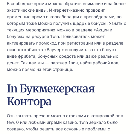
В свободное время можно обратить внимание и на более
экзотические виды. Интернет-казино проводит
временные промо в коллаборации с провайдерами, по
которым тоже можно получить щедрые бонусы. Узнать о
текущих мероприятиях можно в разделе «Акции и
бонусы» на ресурсе 1win. Пользователь может
активировать промокод при регистрации или в разделе
личного кабинета «Ваучер» и получить за это бонус в
виде фрибета, бонусных средств или даже реальных
денег. Так как мы — партнер 1вин, найти рабочий код
можно прямо на этой странице.
In Букмекерская
Контора
Отыгрывать презент можно ставками с котировкой от a
few, 0 или любыми играми казино. 1win зеркало было
создано, чтобы решить все основные проблемы с