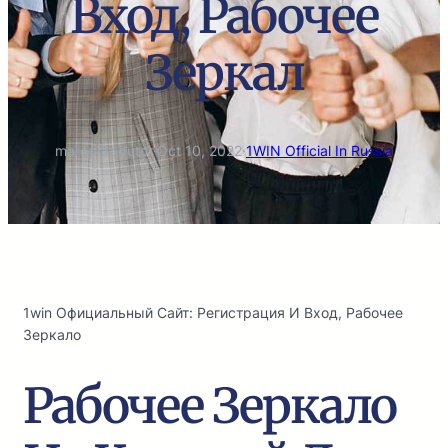
Вход, Рабочее
Зеркал
marco.tradutor
·
Oct 10, 2022
·
1WIN Official In Russia
1win Официальный Сайт: Регистрация И Вход, Рабочее
Зеркало
Рабочее Зеркало