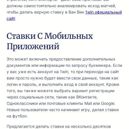
должны самостоятельно анализировать исход матчей,
чтобы делать верную ставку в Ван Вин
1win официальный
сайт
.
Ставки С Мобильных
Приложений
Это может включать предоставление дополнительных
документов или информации по запросу букмекера. Если
у вас уже есть аккаунт на 1win, то при переходе на сайт
вам просто нужно будет ввести свои данные, такие как
логин и пароль, и выполнить вход в свой аккаунт. Кроме
того, вы также можете выбрать вариант регистрации
через социальные сети, такие как ВКонтакте,
Одноклассники или почтовые клиенты Mail или Google.
Новые пользователи часто начинают игру, делая ставки
на футбол.
Предлагается делать ставки на несколько десятков