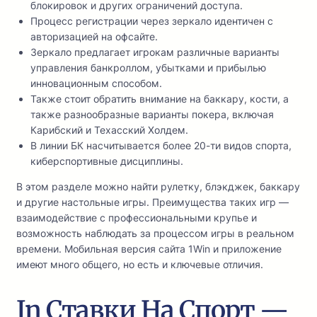
блокировок и других ограничений доступа.
Процесс регистрации через зеркало идентичен с
авторизацией на офсайте.
Зеркало предлагает игрокам различные варианты
управления банкроллом, убытками и прибылью
инновационным способом.
Также стоит обратить внимание на баккару, кости, а
также разнообразные варианты покера, включая
Карибский и Техасский Холдем.
В линии БК насчитывается более 20-ти видов спорта,
киберспортивные дисциплины.
В этом разделе можно найти рулетку, блэкджек, баккару
и другие настольные игры. Преимущества таких игр —
взаимодействие с профессиональными крупье и
возможность наблюдать за процессом игры в реальном
времени. Мобильная версия сайта 1Win и приложение
имеют много общего, но есть и ключевые отличия.
In Ставки На Спорт —