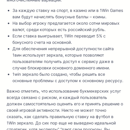
За каждую ставку на спорт, в казино или в 1Win Games
вам будут начислять бонусные баллы – коины.
На выбор игроку предлагается около сотни мировых
валют, среди которых есть российский рубль.
Если ставка выигрывает, 1Win переводит 5% с
бонусного счета на основной.
Для обеспечения непрерывной доступности сайта
1вин использует зеркала, которые позволяют
пользователям получить доступ к сервису даже в
случае блокировки основного доменного имени.
1win зеркало было создано, чтобы решить все
основные проблемы с доступом к основному ресурсу.
Важно отметить, что использование букмекерских услуг
всегда связано с риском, и каждый пользователь
должен самостоятельно оценить его и принять решение о
своей игровой активности. Никто не может точно
сказать, как сделать правильную ставку на футбол в
1Win зеркало. До сих пор еще не выведено идеальной
стратегии, хотя эксперты” “дают свои прогнозы. Вы