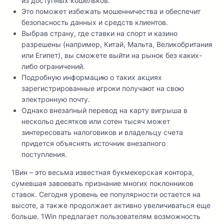
из доступных кошельков.
Это поможет избежать мошенничества и обеспечит
безопасность данных и средств клиентов.
Выбрав страну, где ставки на спорт и казино
разрешены (например, Китай, Мальта, Великобритания
или Египет), вы сможете выйти на рынок без каких-
либо ограничений.
Подробную информацию о таких акциях
зарегистрированные игроки получают на свою
электронную почту.
Однако внезапный перевод на карту вигрыша в
нескольо десятков или сотен тысяч может
зинтересовать налоговиков и владельцу счета
придется объяснять источник внезапного
поступления.
1Вин – это весьма известная букмекерская контора,
сумевшая завоевать признание многих поклонников
ставок. Сегодня уровень ее популярности остается на
высоте, а также продолжает активно увеличиваться еще
больше. 1Win предлагает пользователям возможность