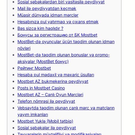
Sosial şəbəkələrdən biri vasitəsilə qeydiyyat
Mail ilə qeydiyyatdan keçmək
Müasir dünyada idman mərclər
Hesabınıza pul yatırmaq və çıxarış etmək
Bəs sizcə kim haqlıdır ?
Бoнуcы зa peгиcтpaцию oт БК Mostbet
MostBet-də oyunçular üçün təqdim olunan idman
növləri
MostBet-də təqdim olunan bonuslar və promo-
aksiyalar (MostBet бонус)
Peйтинг Mostbet
Hesaba pul mədaxil və məxaric üsulları
Mostbet AZ bukmekerinə qeydiyyat
Posts in Mostbet Casino
Mostbet AZ – Canlı Oyun Mərcləri
Telefon nömrəsi ilə qeydiyyat
Vebsaytda təqdim olunan canlı mərc və matçların
yayım imkanları
Mostbet Yuklə (Mobil tətbiq)
Sosial şəbəkələr ilə qeydiyyat
Təyyarələrin müxtəlifliyi və modifikasiyaları