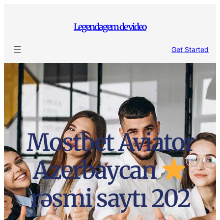
Skip
to
Legendagem de video
content
Get Started
Mostbet Aviator
Azerbaycan
rəsmi saytı 202