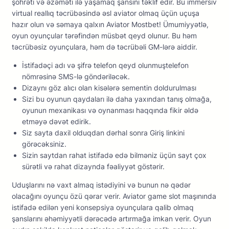
şöhrəti və əzəməti ilə yaşamaq şansını təklif edir. Bu immersiv
virtual reallıq təcrübəsində əsl aviator olmaq üçün uçuşa
hazır olun və səmaya qalxın Aviator Mostbet! Ümumiyyətlə,
oyun oyunçular tərəfindən müsbət qeyd olunur. Bu həm
təcrübəsiz oyunçulara, həm də təcrübəli GM-lərə aiddir.
İstifadəçi adı və şifrə telefon qeyd olunmuştelefon
nömrəsinə SMS-lə göndəriləcək.
Dizaynı göz alıcı olan kisələrə sementin doldurulması
Sizi bu oyunun qaydaları ilə daha yaxından tanış olmağa,
oyunun mexanikası və oynanması haqqında fikir əldə
etməyə dəvət edirik.
Siz sayta daxil olduqdan dərhal sonra Giriş linkini
görəcəksiniz.
Sizin saytdan rahat istifadə edə bilməniz üçün sayt çox
sürətli və rahat dizaynda fəaliyyət göstərir.
Uduşlarını nə vaxt almaq istədiyini və bunun nə qədər
olacağını oyunçu özü qərar verir. Aviator game slot maşınında
istifadə edilən yeni konsepsiya oyunçulara qalib olmaq
şanslarını əhəmiyyətli dərəcədə artırmağa imkan verir. Oyun