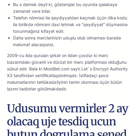
Bu o demək deyil ki, göstərişlər bu oyunda qələbəyə
zəmanət verə bilər.
Telefon nömrəsi ilə qeydiyyatdan keçmək üçün ölkə kodu
ilə birlikdə nömrəni daxi letmək və “qeydiyyat” düyməsinə
toxunmağınız kifayət edir.
Daha sonra mərclərinizin uduşlu olub olmaması barədə
məlumat alacaqsınız.
2009-cu ildə qurulan şirkət on ildən çoxdur ki mərc
bazarındakı güvənli və dürüst bir mərc platforması olduğunu
sübut edir. Belə ki MostBet.com saytı Let`s Encrypt Authority
X3 tərəfindən sertifikatlaşdırılmışdır. İstifadəçi şəxsi
məlumatlarının təhlükəsizliyinin təmin olunması üçün bütün
lazımi tədbirlər görülməkdədir.
Udusumu vermirler 2 ay
olacaq uje tesdiq ucun
butun dogrulama sened