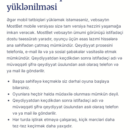
yüklənilməsi
Əgər mobil tətbiqləri yükləmək istəməsəniz, vebsaytın
MostBet mobile versiyası sizə tam versiya həzzini yaşamağa
imkan verəcək. MostBet vebsaytın ümumi görünüşü istifadəçi
dostu təəssüratı yaradır, oyunçu üçün əsas lazımi hissələrə
ana səhifədən çatmaq mümkündür. Qeydiyyat prosesini
telefonla, e-mail ilə və ya sosial şəbəkələr vasitəsilə etmək
mümkündür. Qeydiyyatdan keçdikdən sonra istifadəçi adı və
müvəqqəti şifrə qeydiyyat üsulundan asılı olaraq telefon və
ya mail ilə göndərilir.
Başqa səhifəyə keçməklə siz dərhal oyuna başlaya
bilərsiniz.
Oyunlara heçbir halda müdaxilə olunması mümkün deyil.
Qeydiyyatdan keçdikdən sonra istifadəçi adı və
müvəqqəti şifrə qeydiyyat üsulundan asılı olaraq telefon
və ya mail ilə göndərilir.
Hər turda iştirak etməyə çalışaraq, kiçik mərcləri daha
tez-tez keçirmək daha yaxşıdır.