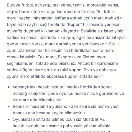
Buraya futbol, at yarışı, tazı yarışı, tennis, motosiklet yarışı,
reqbi, badminton və digərlərini aid etmək olar. “Bir kliklə
mərc” seçim imkanından istifadə etmək üçün mərc məbləğini
təyin edib saytın sağ tərəfində “Kupon” hissəsində yerləşən
müvafiq düyməni klikləmək kifayətdir. Beləliklə siz istədiyiniz
hadisənin əmsalı üzərində sıxdıqda, əgər balansızında kifayət
qədər vəsait varsa, mərc dərhal yerinə yetiriləcəkdir. Siz
oyun üzərindən hər bir seçiminizi bitirdikdən sonra mərc
etmək istəsiniz, Tək mərc, Ekspress və Sistem mərc
seçimlərindən istifadə edə bilərsiniz. Ancaq bir qarşılaşma
nəticəsi üçün mərc etdikdə təkli kupon, 2 və ya daha çox
oyuna mərc etdikdə ekspress kupon istifadə edilir.
Vebsaytdakı hesabınıza pul mədaxil etdikdən sonra
məbləğ saniyələr içində oyunçu hesabınızda görüləcək və
siz mərc edə biləcəksiniz.
Bonuslar hesabınıza yükləndikdən sonra siz həmin vaxt
bonusu ana hesaba keçirə bilməzsiniz.
Oyunlardan istifadə bilmək üçün siz Mostbet AZ
hesabınızdakı balansınıza pul vəsaiti yükləməlisiniz.