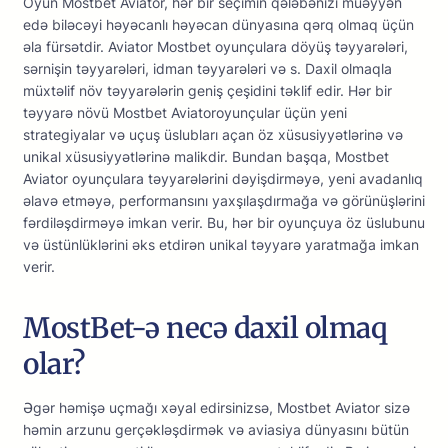
Oyun Mostbet Aviator, hər bir seçimin qələbənizi müəyyən
edə biləcəyi həyəcanlı həyəcan dünyasına qərq olmaq üçün
əla fürsətdir. Aviator Mostbet oyunçulara döyüş təyyarələri,
sərnişin təyyarələri, idman təyyarələri və s. Daxil olmaqla
müxtəlif növ təyyarələrin geniş çeşidini təklif edir. Hər bir
təyyarə növü Mostbet Aviatoroyunçular üçün yeni
strategiyalar və uçuş üslubları açan öz xüsusiyyətlərinə və
unikal xüsusiyyətlərinə malikdir. Bundan başqa, Mostbet
Aviator oyunçulara təyyarələrini dəyişdirməyə, yeni avadanlıq
əlavə etməyə, performansını yaxşılaşdırmağa və görünüşlərini
fərdiləşdirməyə imkan verir. Bu, hər bir oyunçuya öz üslubunu
və üstünlüklərini əks etdirən unikal təyyarə yaratmağa imkan
verir.
MostBet-ə necə daxil olmaq
olar?
Əgər həmişə uçmağı xəyal edirsinizsə, Mostbet Aviator sizə
həmin arzunu gerçəkləşdirmək və aviasiya dünyasını bütün