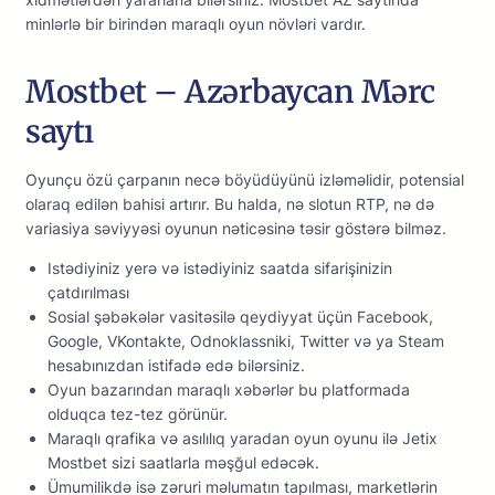
minlərlə bir birindən maraqlı oyun növləri vardır.
Mostbet – Azərbaycan Mərc
saytı
Oyunçu özü çarpanın necə böyüdüyünü izləməlidir, potensial
olaraq edilən bahisi artırır. Bu halda, nə slotun RTP, nə də
variasiya səviyyəsi oyunun nəticəsinə təsir göstərə bilməz.
Istədiyiniz yerə və istədiyiniz saatda sifarişinizin
çatdırılması
Sosial şəbəkələr vasitəsilə qeydiyyat üçün Facebook,
Google, VKontakte, Odnoklassniki, Twitter və ya Steam
hesabınızdan istifadə edə bilərsiniz.
Oyun bazarından maraqlı xəbərlər bu platformada
olduqca tez-tez görünür.
Maraqlı qrafika və asılılıq yaradan oyun oyunu ilə Jetix
Mostbet sizi saatlarla məşğul edəcək.
Ümumilikdə isə zəruri məlumatın tapılması, marketlərin