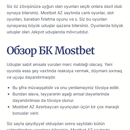
Siz öz zövqünüzə uyğun olan oyunları seçib onlara daxil olub
oynaya bilərsiniz. Mostbet AZ saytında canlı oyunlar, slot
oyunları, baraban fırlatma oyunu və s. Siz bu oyunları
oynayaraq böyük uduşlar qazana bilərsiniz. Oyunlarda böyük
uduşlar olan Jekpot uduşlarıda mövcuddur.
Oбзop БК Mostbet
Uduşlar sabit əmsala vurulan mərc məbləği olacaq. Yəni
oyunda əsas şey vaxtında reaksiya vermək, düyməni sıxmaq
və uçuşu dayandırmaqdır.
Bu şifrə müvəqqətidir və onu yeniləməyiniz tövsiyə edilir.
Bundan əlavə, təyyarənin aşağı əmsal dəyərlərində
dayandırılması da tövsiyə olunur.
Mostbet AZ Azerbaycan oyunçuları üçün bir çox maraqlı
bonuslar verir.
Siz sayta qeydiyyat olduqdan sonra saytdakı bütün
xidmətlərdən yararlana bilərsiniz. Mostbet AZ saytında