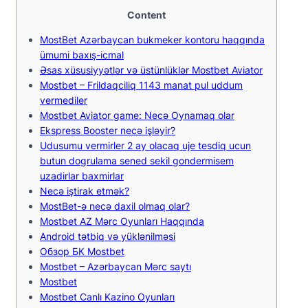
Content
MostBet Azərbaycan bukmeker kontoru haqqında
ümumi baxış-icmal
Əsas xüsusiyyətlər və üstünlüklər Mostbet Aviator
Mostbet – Frildaqciliq 1143 manat pul uddum
vermediler
Mostbet Aviator game: Necə Oynamaq olar
Ekspress Booster necə işləyir?
Udusumu vermirler 2 ay olacaq uje tesdiq ucun
butun dogrulama sened sekil gondermisem
uzadirlar baxmirlar
Necə iştirak etmək?
MostBet-ə necə daxil olmaq olar?
Mostbet AZ Mərc Oyunları Haqqında
Android tətbiq və yüklənilməsi
Oбзop БК Mostbet
Mostbet – Azərbaycan Mərc saytı
Mostbet
Mostbet Canlı Kazino Oyunları