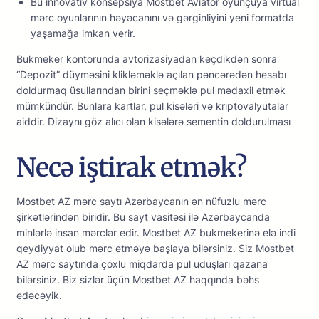
Bu innovativ konsepsiya Mostbet Aviator oyunçuya virtual
mərc oyunlarının həyəcanını və gərginliyini yeni formatda
yaşamağa imkan verir.
Bukmeker kontorunda avtorizasiyadan keçdikdən sonra
“Depozit” düyməsini klikləməklə açılan pəncərədən hesabı
doldurmaq üsullarından birini seçməklə pul mədaxil etmək
mümkündür. Bunlara kartlar, pul kisələri və kriptovalyutalar
aiddir. Dizaynı göz alıcı olan kisələrə sementin doldurulması
Necə iştirak etmək?
Mostbet AZ mərc saytı Azərbaycanın ən nüfuzlu mərc
şirkətlərindən biridir. Bu sayt vasitəsi ilə Azərbaycanda
minlərlə insan mərclər edir. Mostbet AZ bukmekerinə elə indi
qeydiyyat olub mərc etməyə başlaya bilərsiniz. Siz Mostbet
AZ mərc saytında çoxlu miqdarda pul uduşları qazana
bilərsiniz. Biz sizlər üçün Mostbet AZ haqqında bəhs
edəcəyik.