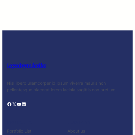
Legendagem de video
Nisl libero ullamcorper id ipsum viverra mauris non
pellentesque placerat lorem lacinia sagittis non pretium.
Facebook
X
YouTube
LinkedIn
PRODUCTS
COMPANY
Portfolio List
About us