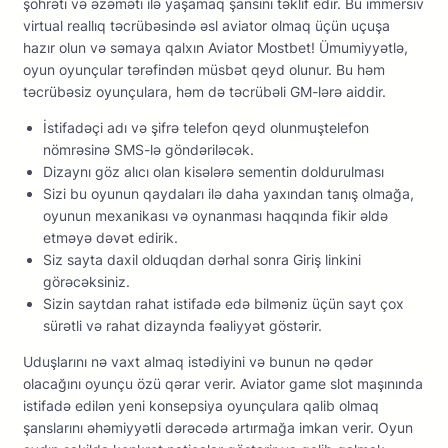
şöhrəti və əzəməti ilə yaşamaq şansını təklif edir. Bu immersiv
virtual reallıq təcrübəsində əsl aviator olmaq üçün uçuşa
hazır olun və səmaya qalxın Aviator Mostbet! Ümumiyyətlə,
oyun oyunçular tərəfindən müsbət qeyd olunur. Bu həm
təcrübəsiz oyunçulara, həm də təcrübəli GM-lərə aiddir.
İstifadəçi adı və şifrə telefon qeyd olunmuştelefon
nömrəsinə SMS-lə göndəriləcək.
Dizaynı göz alıcı olan kisələrə sementin doldurulması
Sizi bu oyunun qaydaları ilə daha yaxından tanış olmağa,
oyunun mexanikası və oynanması haqqında fikir əldə
etməyə dəvət edirik.
Siz sayta daxil olduqdan dərhal sonra Giriş linkini
görəcəksiniz.
Sizin saytdan rahat istifadə edə bilməniz üçün sayt çox
sürətli və rahat dizaynda fəaliyyət göstərir.
Uduşlarını nə vaxt almaq istədiyini və bunun nə qədər
olacağını oyunçu özü qərar verir. Aviator game slot maşınında
istifadə edilən yeni konsepsiya oyunçulara qalib olmaq
şanslarını əhəmiyyətli dərəcədə artırmağa imkan verir. Oyun