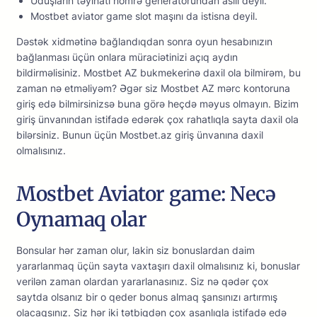
Uduşların təyinatı nömrə generatorundan asılı deyil.
Mostbet aviator game slot maşını da istisna deyil.
Dəstək xidmətinə bağlandıqdan sonra oyun hesabınızın
bağlanması üçün onlara müraciətinizi açıq aydın
bildirməlisiniz. Mostbet AZ bukmekerinə daxil ola bilmirəm, bu
zaman nə etməliyəm? Əgər siz Mostbet AZ mərc kontoruna
giriş edə bilmirsinizsə buna görə heçdə məyus olmayın. Bizim
giriş ünvanından istifadə edərək çox rahatlıqla sayta daxil ola
bilərsiniz. Bunun üçün Mostbet.az giriş ünvanına daxil
olmalısınız.
Mostbet Aviator game: Necə
Oynamaq olar
Bonsular hər zaman olur, lakin siz bonuslardan daim
yararlanmaq üçün sayta vaxtaşırı daxil olmalısınız ki, bonuslar
verilən zaman olardan yararlanasınız. Siz nə qədər çox
saytda olsanız bir o qeder bonus almaq şansınızı artırmış
olacaqsınız. Siz hər iki tətbiqdən çox asanlıqla istifadə edə