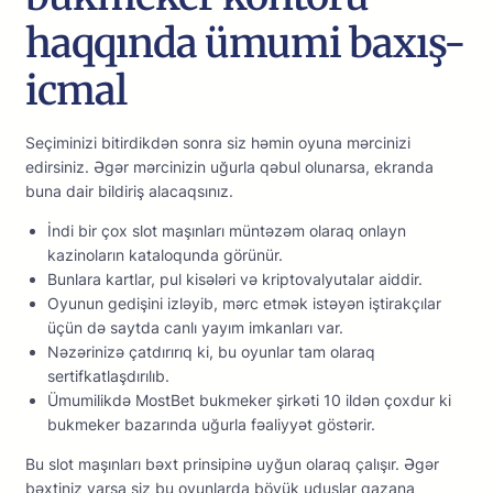
haqqında ümumi baxış-
icmal
Seçiminizi bitirdikdən sonra siz həmin oyuna mərcinizi
edirsiniz. Əgər mərcinizin uğurla qəbul olunarsa, ekranda
buna dair bildiriş alacaqsınız.
İndi bir çox slot maşınları müntəzəm olaraq onlayn
kazinoların kataloqunda görünür.
Bunlara kartlar, pul kisələri və kriptovalyutalar aiddir.
Oyunun gedişini izləyib, mərc etmək istəyən iştirakçılar
üçün də saytda canlı yayım imkanları var.
Nəzərinizə çatdırırıq ki, bu oyunlar tam olaraq
sertifkatlaşdırılıb.
Ümumilikdə MostBet bukmeker şirkəti 10 ildən çoxdur ki
bukmeker bazarında uğurla fəaliyyət göstərir.
Bu slot maşınları bəxt prinsipinə uyğun olaraq çalışır. Əgər
bəxtiniz varsa siz bu oyunlarda böyük uduşlar qazana