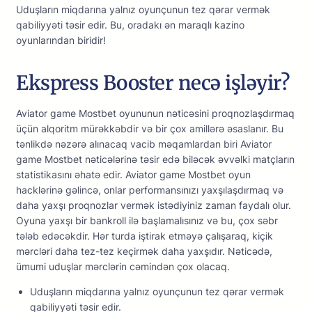
Uduşların miqdarına yalnız oyunçunun tez qərar vermək
qabiliyyəti təsir edir. Bu, oradakı ən maraqlı kazino
oyunlarından biridir!
Ekspress Booster necə işləyir?
Aviator game Mostbet oyununun nəticəsini proqnozlaşdırmaq
üçün alqoritm mürəkkəbdir və bir çox amillərə əsaslanır. Bu
tənlikdə nəzərə alınacaq vacib məqamlardan biri Aviator
game Mostbet nəticələrinə təsir edə biləcək əvvəlki matçların
statistikasını əhatə edir. Aviator game Mostbet oyun
hacklərinə gəlincə, onlar performansınızı yaxşılaşdırmaq və
daha yaxşı proqnozlar vermək istədiyiniz zaman faydalı olur.
Oyuna yaxşı bir bankroll ilə başlamalısınız və bu, çox səbr
tələb edəcəkdir. Hər turda iştirak etməyə çalışaraq, kiçik
mərcləri daha tez-tez keçirmək daha yaxşıdır. Nəticədə,
ümumi uduşlar mərclərin cəmindən çox olacaq.
Uduşların miqdarına yalnız oyunçunun tez qərar vermək
qabiliyyəti təsir edir.