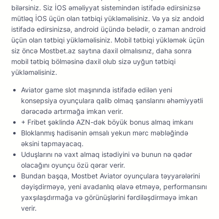
bilərsiniz. Siz İOS əməliyyat sistemindən istifadə edirsinizsə
mütləq İOS üçün olan tətbiqi yükləməlisiniz. Və ya siz andoid
istifadə edirsinizsə, android üçündə belədir, o zaman android
üçün olan tətbiqi yükləməlisiniz. Mobil tətbiqi yükləmək üçün
siz öncə Mostbet.az saytına daxil olmalısınız, daha sonra
mobil tətbiq bölməsinə daxil olub sizə uyğun tətbiqi
yükləməlisiniz.
Aviator game slot maşınında istifadə edilən yeni
konsepsiya oyunçulara qalib olmaq şanslarını əhəmiyyətli
dərəcədə artırmağa imkan verir.
+ Fribet şəklində AZN-dək böyük bonus almaq imkanı
Bloklanmış hadisənin əmsalı yekun mərc məbləğində
əksini tapmayacaq.
Uduşlarını nə vaxt almaq istədiyini və bunun nə qədər
olacağını oyunçu özü qərar verir.
Bundan başqa, Mostbet Aviator oyunçulara təyyarələrini
dəyişdirməyə, yeni avadanlıq əlavə etməyə, performansını
yaxşılaşdırmağa və görünüşlərini fərdiləşdirməyə imkan
verir.