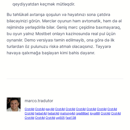
qeydiyyatdan keçmək mütləqdir.
Bu təhlükəli axtarışa qoşulun və həyatınızı sona çatdıra
biləcəyinizi görün. Mərclər oyunun həm avtomatik, həm də əl
rejimində yerləşdirilə bilər. Geniş mərc çeşidinə baxmayaraq,
bu oyun yalnız Mostbet onlayn kazinosunda real pul üçün
oynanılır. Demo versiyası təmin edilməyib, ona görə də ilk
turlardan öz pulunuzu riskə atmalı olacaqsınız. Təyyarə
havaya qalxmağa başlayan kimi bahis dayanır.
marco.tradutor
Crot4d
Crot4d
pay4d
Crot4d
Crot4d
Crot4d
Crot4d
Crot4d
Crot4d
Crot4d
hebat4d
hebat4d
mahong4d
raja88bet
loyal88
Crot4d
Crot4d
Crot4d
Crot4d
Crot4d
ug505
fast138