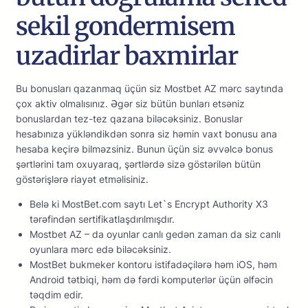
sekil gondermisem
uzadirlar baxmirlar
Bu bonusları qazanmaq üçün siz Mostbet AZ mərc saytında
çox aktiv olmalısınız. Əgər siz bütün bunları etsəniz
bonuslardan tez-tez qazana biləcəksiniz. Bonuslar
hesabınıza yükləndikdən sonra siz həmin vaxt bonusu ana
hesaba keçirə bilməzsiniz. Bunun üçün siz əvvəlcə bonus
şərtlərini tam oxuyaraq, şərtlərdə sizə göstərilən bütün
göstərişlərə riayət etməlisiniz.
Belə ki MostBet.com saytı Let`s Encrypt Authority X3
tərəfindən sertifikatlaşdırılmışdır.
Mostbet AZ – da oyunlar canlı gedən zaman da siz canlı
oyunlara mərc edə biləcəksiniz.
MostBet bukmeker kontoru istifadəçilərə həm iOS, həm
Android tətbiqi, həm də fərdi komputerlər üçün əlfəcin
təqdim edir.