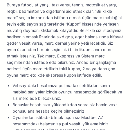
Buraya futbol, at yarışı, tazı yarışı, tennis, motosiklet yarışı,
reqbi, badminton və digərlərini aid etmək olar. “Bir kliklə
mərc” seçim imkanından istifadə etmək üçün mərc məbləğini
təyin edib saytın sağ tərəfində “Kupon” hissəsində yerləşən
müvafiq düyməni klikləmək kifayətdir. Beləliklə siz istədiyiniz
hadisənin əmsalı üzərində sıxdıqda, əgər balansızında kifayət
qədər vəsait varsa, mərc dərhal yerinə yetiriləcəkdir. Siz
oyun üzərindən hər bir seçiminizi bitirdikdən sonra mərc
etmək istəsiniz, Tək mərc, Ekspress və Sistem mərc
seçimlərindən istifadə edə bilərsiniz. Ancaq bir qarşılaşma
nəticəsi üçün mərc etdikdə təkli kupon, 2 və ya daha çox
oyuna mərc etdikdə ekspress kupon istifadə edilir.
Vebsaytdakı hesabınıza pul mədaxil etdikdən sonra
məbləğ saniyələr içində oyunçu hesabınızda görüləcək və
siz mərc edə biləcəksiniz.
Bonuslar hesabınıza yükləndikdən sonra siz həmin vaxt
bonusu ana hesaba keçirə bilməzsiniz.
Oyunlardan istifadə bilmək üçün siz Mostbet AZ
hesabınızdakı balansınıza pul vəsaiti yükləməlisiniz.