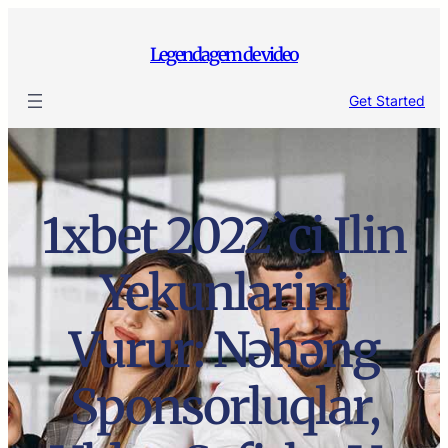
Skip
to
Legendagem de video
content
Get Started
1xbet 2022`ci Ilin
Yekunlarini
Vurur: Nəhəng
Sponsorluqlar,