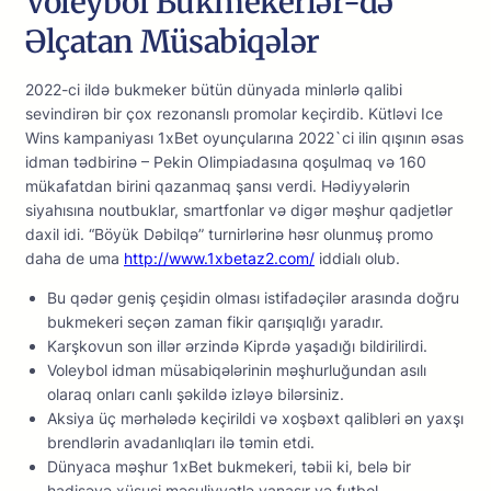
Voleybol Bukmekerlər-də
Əlçatan Müsabiqələr
2022-ci ildə bukmeker bütün dünyada minlərlə qalibi
sevindirən bir çox rezonanslı promolar keçirdib. Kütləvi Ice
Wins kampaniyası 1xBet oyunçularına 2022`ci ilin qışının əsas
idman tədbirinə – Pekin Olimpiadasına qoşulmaq və 160
mükafatdan birini qazanmaq şansı verdi. Hədiyyələrin
siyahısına noutbuklar, smartfonlar və digər məşhur qadjetlər
daxil idi. “Böyük Dəbilqə” turnirlərinə həsr olunmuş promo
daha de uma
http://www.1xbetaz2.com/
iddialı olub.
Bu qədər geniş çeşidin olması istifadəçilər arasında doğru
bukmekeri seçən zaman fikir qarışıqlığı yaradır.
Karşkovun son illər ərzində Kiprdə yaşadığı bildirilirdi.
Voleybol idman müsabiqələrinin məşhurluğundan asılı
olaraq onları canlı şəkildə izləyə bilərsiniz.
Aksiya üç mərhələdə keçirildi və xoşbəxt qalibləri ən yaxşı
brendlərin avadanlıqları ilə təmin etdi.
Dünyaca məşhur 1xBet bukmekeri, təbii ki, belə bir
hadisəyə xüsusi məsuliyyətlə yanaşır və futbol