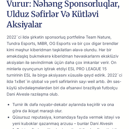
Vurur: Nəhəng Sponsorluqlar,
Ulduz Səfirlər Və Kütləvi
Aksiyalar
2022`ci ildə şirkətin sponsorluq portfelinə Team Nature,
Tundra Esports, MiBR, OG Esports və bir çox digər brendlər
kimi məşhur kiberidman təşkilatları əlavə olundu. Hər bir
əməkdaşlıq bukmekerə kiberidman həvəskarlarını eksklüziv
aksiyaları ilə sevindirmək üçün daha çox imkanlar verir. On
minlərlə oyunçunun iştirak etdiyi ESL PRO LEAGUE 15
turnirinin ESL ilə birgə aksiyasını xüsusilə qeyd edirik. 2022`ci
ildə 1xBet`in qlobal və yerli səfirlərinin sayı weil artıb. Ən səs-
küylü sövdələşmələrdən biri də əfsanəvi braziliyalı futbolçu
Dani Alveslə razılaşma olub.
Turnir ilk dəfə noyabr-dekabr aylarında keçirilir və ona
görə də ikiqat maraqlı olur.
Qüsursuz reputasiya, komandaya fayda vermək istəyi və
yeni kuboklar qazanmaq arzusu – bunlar Dani Alvesin