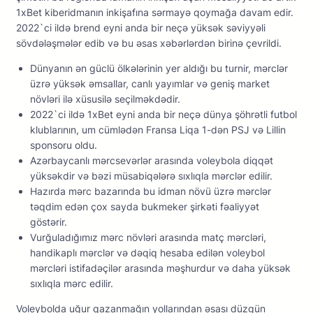
1xBet kiberidmanın inkişafına sərmayə qoymağa davam edir.
2022`ci ildə brend eyni anda bir neçə yüksək səviyyəli
sövdələşmələr edib və bu əsas xəbərlərdən birinə çevrildi.
Dünyanın ən güclü ölkələrinin yer aldığı bu turnir, mərclər
üzrə yüksək əmsallar, canlı yayımlar və geniş market
növləri ilə xüsusilə seçilməkdədir.
2022`ci ildə 1xBet eyni anda bir neçə dünya şöhrətli futbol
klublarının, um cümlədən Fransa Liqa 1-dən PSJ və Lillin
sponsoru oldu.
Azərbaycanlı mərcsevərlər arasında voleybola diqqət
yüksəkdir və bəzi müsabiqələrə sıxlıqla mərclər edilir.
Hazırda mərc bazarında bu idman növü üzrə mərclər
təqdim edən çox sayda bukmeker şirkəti fəaliyyət
göstərir.
Vurğuladığımız mərc növləri arasında matç mərcləri,
handikaplı mərclər və dəqiq hesaba edilən voleybol
mərcləri istifadəçilər arasında məşhurdur və daha yüksək
sıxlıqla mərc edilir.
Voleybolda uğur qazanmağın yollarından əsası düzgün