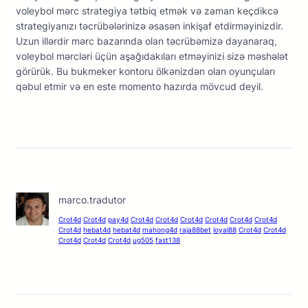
voleybol mərc strategiya tətbiq etmək və zaman keçdikcə
strategiyanızı təcrübələrinizə əsasən inkişaf etdirməyinizdir.
Uzun illərdir mərc bazarında olan təcrübəmizə dayanaraq,
voleybol mərcləri üçün aşağıdakıları etməyinizi sizə məshələt
görürük. Bu bukmeker kontoru ölkənizdən olan oyunçuları
qəbul etmir və en este momento hazırda mövcud deyil.
marco.tradutor
Crot4d
Crot4d
pay4d
Crot4d
Crot4d
Crot4d
Crot4d
Crot4d
Crot4d
Crot4d
hebat4d
hebat4d
mahong4d
raja88bet
loyal88
Crot4d
Crot4d
Crot4d
Crot4d
Crot4d
ug505
fast138