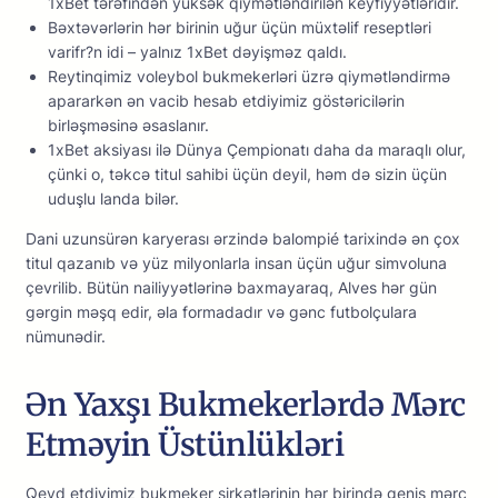
1xBet tərəfindən yüksək qiymətləndirilən keyfiyyətləridir.
Bəxtəvərlərin hər birinin uğur üçün müxtəlif reseptləri
varifr?n idi – yalnız 1xBet dəyişməz qaldı.
Reytinqimiz voleybol bukmekerləri üzrə qiymətləndirmə
apararkən ən vacib hesab etdiyimiz göstəricilərin
birləşməsinə əsaslanır.
1xBet aksiyası ilə Dünya Çempionatı daha da maraqlı olur,
çünki o, təkcə titul sahibi üçün deyil, həm də sizin üçün
uduşlu landa bilər.
Dani uzunsürən karyerası ərzində balompié tarixində ən çox
titul qazanıb və yüz milyonlarla insan üçün uğur simvoluna
çevrilib. Bütün nailiyyətlərinə baxmayaraq, Alves hər gün
gərgin məşq edir, əla formadadır və gənc futbolçulara
nümunədir.
Ən Yaxşı Bukmekerlərdə Mərc
Etməyin Üstünlükləri
Qeyd etdiyimiz bukmeker şirkətlərinin hər birində geniş mərc