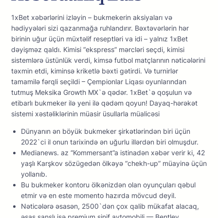
1xBet xəbərlərini izləyin – bukmekerin aksiyaları və
hədiyyələri sizi qazanmağa ruhlandırır. Bəxtəvərlərin hər
birinin uğur üçün müxtəlif reseptləri va idi – yalnız 1xBet
dəyişməz qaldı. Kimisi “ekspress” mərcləri seçdi, kimisi
sistemlərə üstünlük verdi, kimsə futbol matçlarının nəticələrini
təxmin etdi, kiminsə kriketlə bəxti gətirdi. Və turnirlər
tamamilə fərqli seçildi – Çempionlar Liqası oyunlarından
tutmuş Meksika Growth MX`ə qədər. 1xBet`ə qoşulun və
etibarlı bukmeker ilə yeni ilə qədəm qoyun! Dayaq-hərəkət
sistemi xəstəliklərinin müasir üsullarla müalicəsi
Dünyanın ən böyük bukmeker şirkətlərindən biri üçün
2022`ci il onun tarixində ən uğurlu illərdən biri olmuşdur.
Medianews. az “Kommersant”a istinadən xəbər verir ki, 42
yaşlı Karşkov sözügedən ölkəyə “chekh-up” müayinə üçün
yollanıb.
Bu bukmeker kontoru ölkənizdən olan oyunçuları qəbul
etmir və en este momento hazırda mövcud deyil.
Nəticələrə əsasən, 2500`dən çox qalib mükafat alacaq,
əsas şanslı isə premium sinif avtomobili — Bentley