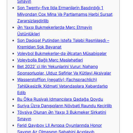
Sınayın
Son Twenty-five Ildə Ermənilərin Basdırdığı 1
Milyondan Çox Mina Və Partlamamış Hərbi Sursat
Zərərsizləşdirilib
Ən Yaxşı Bukmekerlərdə Mərc Etməyin
Üstünlükləri
Son Dəqi̇qə! Putindən Istefa Tələbi Rəsmi̇ləşdi̇ –
Kremldən Şok Bəyanat
Voleybol Bukmekerlər-də Əlçatan Müsabiqələr
Voleybolla Bağlı Mərc Məsləhətləri
Bet 2022`ci Ilin Yekunlarini Vurur: Nəhəng
Sponsorluqlar, Ulduz Səfirlər Və Kütləvi Aksiyalar
Wasserstoffion (negativ) (fachsprachlich)
Təhlükəsizlik Xidməti Vətəndaşlara Xəbərdarlıq
Edib
Bu Ölkə Rusiyalı Idmançılara Qadağa Qoydu
Suriya Üzrə Danışıqların Növbəti Raundu Keçirilib
Tövsiyə Olunan Ən Yaxşı 3 Bukmeker Şirkətini
Sınayın
Fərid Qayıbov Lll Avropa Oyunlarında Honor
Sayının Az Olmasının Səbəbini Açıqlayıb