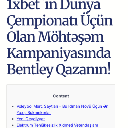
1xbet`in Dünya
Çempionatı Üçün
Olan Möhtəşəm
Kampaniyasında
Bentley Qazanın!
Content
Voleybol Mərc Saytları – Bu Idman Növü Üçün Ən
Yaxşı Bukmekerlər
Yeni Qeydiyyat
Elektrum Təhlükəsizlik Xidməti Vətəndaşlara