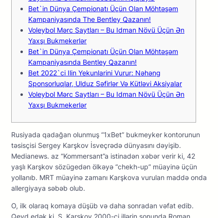
Bet`in Dünya Çempionatı Üçün Olan Möhtəşəm
Kampaniyasında The Bentley Qazanın!
Voleybol Mərc Saytları – Bu Idman Növü Üçün Ən
Yaxşı Bukmekerlər
Bet`in Dünya Çempionatı Üçün Olan Möhtəşəm
Kampaniyasında Bentley Qazanın!
Bet 2022`ci Ilin Yekunlarini Vurur: Nəhəng
Sponsorluqlar, Ulduz Səfirlər Və Kütləvi Aksiyalar
Voleybol Mərc Saytları – Bu Idman Növü Üçün Ən
Yaxşı Bukmekerlər
Rusiyada qadağan olunmuş “1xBet” bukmeyker kontorunun
təsisçisi Sergey Karşkov İsveçrədə dünyasını dəyişib.
Medianews. az “Kommersant”a istinadən xəbər verir ki, 42
yaşlı Karşkov sözügedən ölkəyə “chekh-up” müayinə üçün
yollanıb. MRT müayinə zamanı Karşkova vurulan maddə onda
allergiyaya səbəb olub.
O, ilk olaraq komaya düşüb və daha sonradan vəfat edib.
Qeyd edək ki, S. Karşkov 2000-ci illərin sonunda Roman