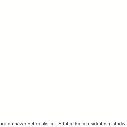
rə də nəzər yetirməlisiniz. Adətən kazino şirkətinin istədiy