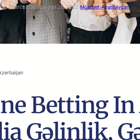
marco.tradutor
·
Jun 26, 2022
·
Mostbet Azerbaycan
Azerbaijan
ne Betting In
ia Gəlinlik, G