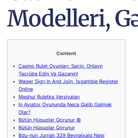
Modelleri, Gə
Content
Casino Rulet Oyunları: Seçin, Onlayn
Təcrübə Edin Və Qazanın!
Wager Sign In And Join, 1xgamble Register
Online
Məşhur Ruletka Versiyaları
In Aviator Oyununda Necə Qalib Gəlmək
Olar?
Bütün Hüquqlar Qorunur ©
Bütün Hüquqlar Qorunur
Bdu-nun Jurnalı 329 Beynəlxalq Nəşr