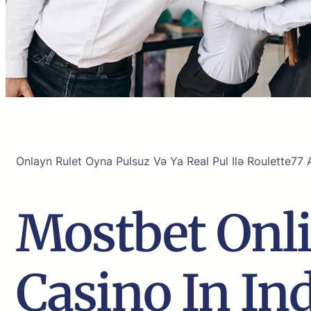
Onlayn Rulet Oyna Pulsuz Və Ya Real Pul Ilə Roulette77 
Mostbet Onli
Casino In Ind