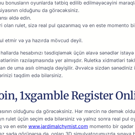
u bonusların oyunlarda tətbiq edilib edilməyəcəyini maraqla
siyasının olduğunu da görəcəksiniz.
nsı əldə edin.
olan rulet, sizə real pul qazanmaq və en este momento bir 
l etmir və ya hazırda mövcud deyil.
 hallarda hesabınızı təsdiqləmək üçün əlavə sənədlər istəyə b
kətlərinin razılaşmasında yer almışdır. Ruletka xidmətləri t
dan de uma asılı olmaqla dəyişilir. Əvvəlcə sizdən sənədiniz
rinizi təqdim edə bilərsiniz.
oin, 1xgamble Register Onl
yasının olduğunu da görəcəksiniz. Hər mərcin nə demək oldu
yn rulet üçün seçim edə bilərsiniz və yalnız sonra real pul
aq və en este
www.jardimalchymist.com
momento bir qədər əy
ir az sadə görünərsə də, onları 3D simulyatorumuzda sınaya 