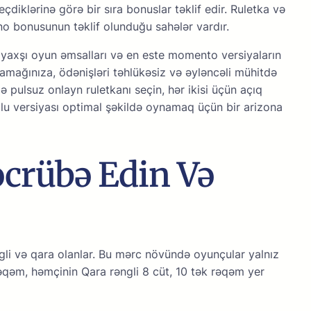
çdiklərinə görə bir sıra bonuslar təklif edir. Ruletka və
o bonusunun təklif olunduğu sahələr vardır.
 yaxşı oyun əmsalları və en este momento versiyaların
namağınıza, ödənişləri təhlükəsiz və əyləncəli mühitdə
ə pulsuz onlayn ruletkanı seçin, hər ikisi üçün açıq
ullu versiyası optimal şəkildə oynamaq üçün bir arizona
əcrübə Edin Və
rəngli və qara olanlar. Bu mərc növündə oyunçular yalnız
 rəqəm, həmçinin Qara rəngli 8 cüt, 10 tək rəqəm yer