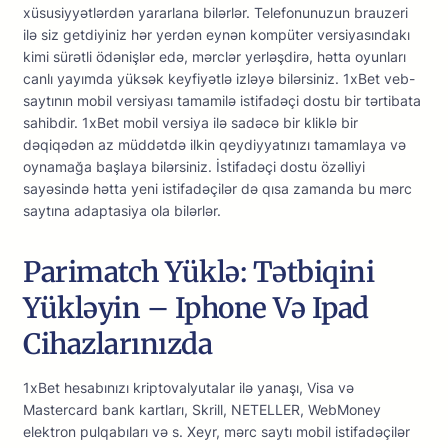
xüsusiyyətlərdən yararlana bilərlər. Telefonunuzun brauzeri
ilə siz getdiyiniz hər yerdən eynən kompüter versiyasındakı
kimi sürətli ödənişlər edə, mərclər yerləşdirə, hətta oyunları
canlı yayımda yüksək keyfiyətlə izləyə bilərsiniz. 1xBet veb-
saytının mobil versiyası tamamilə istifadəçi dostu bir tərtibata
sahibdir. 1xBet mobil versiya ilə sadəcə bir kliklə bir
dəqiqədən az müddətdə ilkin qeydiyyatınızı tamamlaya və
oynamağa başlaya bilərsiniz. İstifadəçi dostu özəlliyi
sayəsində hətta yeni istifadəçilər də qısa zamanda bu mərc
saytına adaptasiya ola bilərlər.
Parimatch Yüklə: Tətbiqini
Yükləyin – Iphone Və Ipad
Cihazlarınızda
1xBet hesabınızı kriptovalyutalar ilə yanaşı, Visa və
Mastercard bank kartları, Skrill, NETELLER, WebMoney
elektron pulqabıları və s. Xeyr, mərc saytı mobil istifadəçilər