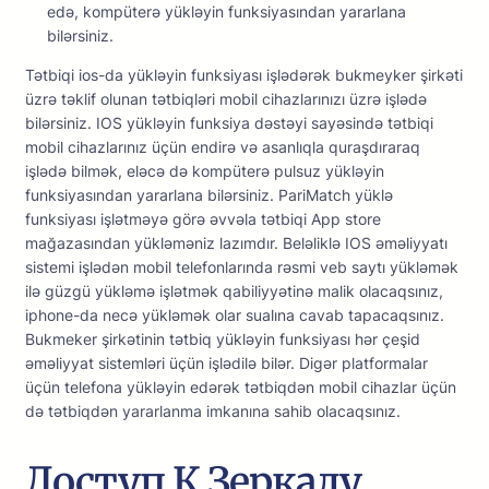
edə, kompüterə yükləyin funksiyasından yararlana
bilərsiniz.
Tətbiqi ios-da yükləyin funksiyası işlədərək bukmeyker şirkəti
üzrə təklif olunan tətbiqləri mobil cihazlarınızı üzrə işlədə
bilərsiniz. IOS yükləyin funksiya dəstəyi sayəsində tətbiqi
mobil cihazlarınız üçün endirə və asanlıqla quraşdıraraq
işlədə bilmək, eləcə də kompüterə pulsuz yükləyin
funksiyasından yararlana bilərsiniz. PariMatch yüklə
funksiyası işlətməyə görə əvvəla tətbiqi App store
mağazasından yükləməniz lazımdır. Beləliklə IOS əməliyyatı
sistemi işlədən mobil telefonlarında rəsmi veb saytı yükləmək
ilə güzgü yükləmə işlətmək qabiliyyətinə malik olacaqsınız,
iphone-da necə yükləmək olar sualına cavab tapacaqsınız.
Bukmeker şirkətinin tətbiq yükləyin funksiyası hər çeşid
əməliyyat sistemləri üçün işlədilə bilər. Digər platformalar
üçün telefona yükləyin edərək tətbiqdən mobil cihazlar üçün
də tətbiqdən yararlanma imkanına sahib olacaqsınız.
Дocтуп К Зepкaлу