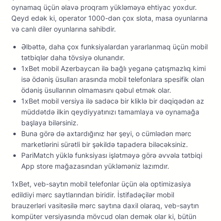
oynamaq üçün əlavə proqram yükləməyə ehtiyac yoxdur.
Qeyd edək ki, operator 1000-dən çox slota, masa oyunlarına
və canlı diler oyunlarına sahibdir.
Əlbəttə, daha çox funksiyalardan yararlanmaq üçün mobil
tətbiqlər daha tövsiyə olunandır.
1xBet mobil Azerbaycan ilə bağlı yeganə çatışmazlıq kimi
isə ödəniş üsulları arasında mobil telefonlara spesifik olan
ödəniş üsullarının olmamasını qəbul etmək olar.
1xBet mobil versiya ilə sadəcə bir kliklə bir dəqiqədən az
müddətdə ilkin qeydiyyatınızı tamamlaya və oynamağa
başlaya bilərsiniz.
Buna görə də axtardığınız hər şeyi, o cümlədən mərc
marketlərini sürətli bir şəkildə tapadera biləcəksiniz.
PariMatch yüklə funksiyası işlətməyə görə əvvəla tətbiqi
App store mağazasından yükləməniz lazımdır.
1xBet, veb-saytın mobil telefonlar üçün əla optimizasiya
edildiyi mərc saytlarından biridir. İstifadəçilər mobil
brauzerləri vasitəsilə mərc saytına daxil olaraq, veb-saytın
kompüter versiyasında mövcud olan demək olar ki, bütün