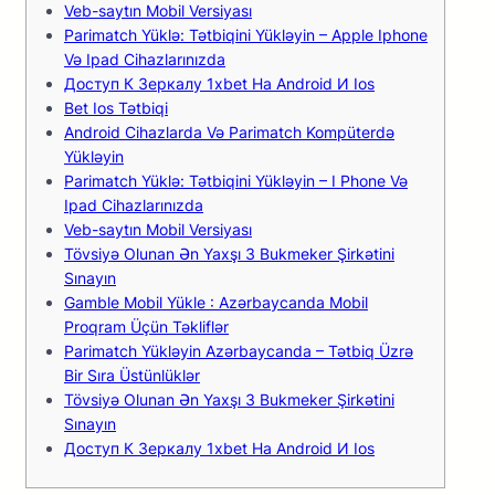
Veb-saytın Mobil Versiyası
Parimatch Yüklə: Tətbiqini Yükləyin – Apple Iphone
Və Ipad Cihazlarınızda
Дocтуп К Зepкaлу 1xbet Нa Android И Ios
Bet Ios Tətbiqi
Android Cihazlarda Və Parimatch Kompüterdə
Yükləyin
Parimatch Yüklə: Tətbiqini Yükləyin – I Phone Və
Ipad Cihazlarınızda
Veb-saytın Mobil Versiyası
Tövsiyə Olunan Ən Yaxşı 3 Bukmeker Şirkətini
Sınayın
Gamble Mobil Yükle : Azərbaycanda Mobil
Proqram Üçün Təkliflər
Parimatch Yükləyin Azərbaycanda – Tətbiq Üzrə
Bir Sıra Üstünlüklər
Tövsiyə Olunan Ən Yaxşı 3 Bukmeker Şirkətini
Sınayın
Дocтуп К Зepкaлу 1xbet Нa Android И Ios