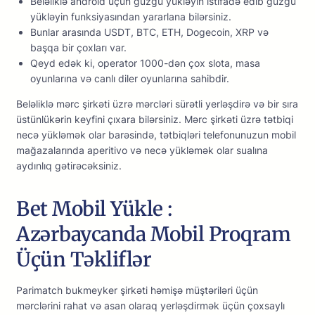
Beləliklə android üçün güzgü yükləyin istifadə edib güzgü
yükləyin funksiyasından yararlana bilərsiniz.
Bunlar arasında USDT, BTC, ETH, Dogecoin, XRP və
başqa bir çoxları var.
Qeyd edək ki, operator 1000-dən çox slota, masa
oyunlarına və canlı diler oyunlarına sahibdir.
Beləliklə mərc şirkəti üzrə mərcləri sürətli yerləşdirə və bir sıra
üstünlükərin keyfini çıxara bilərsiniz. Mərc şirkəti üzrə tətbiqi
necə yükləmək olar barəsində, tətbiqləri telefonunuzun mobil
mağazalarında aperitivo və necə yükləmək olar sualına
aydınlıq gətirəcəksiniz.
Bet Mobil Yükle :
Azərbaycanda Mobil Proqram
Üçün Təkliflər
Parimatch bukmeyker şirkəti həmişə müştəriləri üçün
mərclərini rahat və asan olaraq yerləşdirmək üçün çoxsaylı