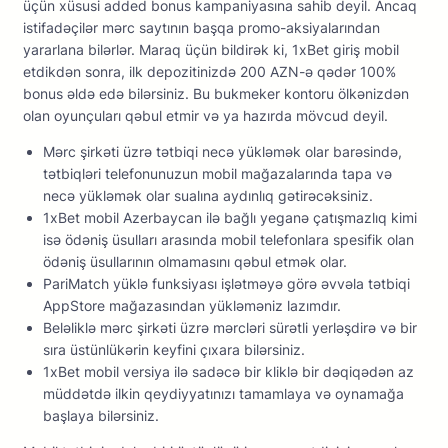
üçün xüsusi added bonus kampaniyasına sahib deyil. Ancaq
istifadəçilər mərc saytının başqa promo-aksiyalarından
yararlana bilərlər. Maraq üçün bildirək ki, 1xBet giriş mobil
etdikdən sonra, ilk depozitinizdə 200 AZN-ə qədər 100%
bonus əldə edə bilərsiniz. Bu bukmeker kontoru ölkənizdən
olan oyunçuları qəbul etmir və ya hazırda mövcud deyil.
Mərc şirkəti üzrə tətbiqi necə yükləmək olar barəsində,
tətbiqləri telefonunuzun mobil mağazalarında tapa və
necə yükləmək olar sualına aydınlıq gətirəcəksiniz.
1xBet mobil Azerbaycan ilə bağlı yeganə çatışmazlıq kimi
isə ödəniş üsulları arasında mobil telefonlara spesifik olan
ödəniş üsullarının olmamasını qəbul etmək olar.
PariMatch yüklə funksiyası işlətməyə görə əvvəla tətbiqi
AppStore mağazasından yükləməniz lazımdır.
Beləliklə mərc şirkəti üzrə mərcləri sürətli yerləşdirə və bir
sıra üstünlükərin keyfini çıxara bilərsiniz.
1xBet mobil versiya ilə sadəcə bir kliklə bir dəqiqədən az
müddətdə ilkin qeydiyyatınızı tamamlaya və oynamağa
başlaya bilərsiniz.