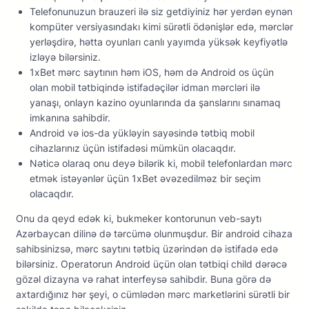
Telefonunuzun brauzeri ilə siz getdiyiniz hər yerdən eynən
kompüter versiyasındakı kimi sürətli ödənişlər edə, mərclər
yerləşdirə, hətta oyunları canlı yayımda yüksək keyfiyətlə
izləyə bilərsiniz.
1xBet mərc saytının həm iOS, həm də Android os üçün
olan mobil tətbiqində istifadəçilər idman mərcləri ilə
yanaşı, onlayn kazino oyunlarında da şanslarını sınamaq
imkanına sahibdir.
Android və ios-da yükləyin sayəsində tətbiq mobil
cihazlarınız üçün istifadəsi mümkün olacaqdır.
Nəticə olaraq onu deyə bilərik ki, mobil telefonlardan mərc
etmək istəyənlər üçün 1xBet əvəzedilməz bir seçim
olacaqdır.
Onu da qeyd edək ki, bukmeker kontorunun veb-saytı
Azərbaycan dilinə də tərcümə olunmuşdur. Bir android cihaza
sahibsinizsə, mərc saytını tətbiq üzərindən də istifadə edə
bilərsiniz. Operatorun Android üçün olan tətbiqi child dərəcə
gözəl dizayna və rahat interfeysə sahibdir. Buna görə də
axtardığınız hər şeyi, o cümlədən mərc marketlərini sürətli bir