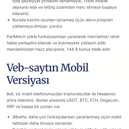
qısa qeydiyyat prosesini tamamlayıb, 1xbet mobile
зеркало edə və tətbiq üzərindən mərc etməyə başlaya
bilərsiniz.
Burada kazino oyunları oynamaq üçün əlavə proqram
yükləməyə ehtiyac yoxdur.
PariMatch yüklə funksiyasından yararlanıb mərclərinizi rahat
halda yerləşdirə biləcək və bukmeyker yükləyin edib
mərclərinizdən həzz alacqsınız. 144 $ bonus tələb edin
Veb-saytın Mobil
Versiyası
Bəli, siz mobil telefonunuzdan kriptovalyutlar ilə hesabınızı
artıra bilərsiniz. Bunlar arasında USDT, BTC, ETH, Dogecoin,
XRP və başqa bir çoxları var.
Əlbəttə, daha çox funksiyalardan yararlanmaq üçün mobil
tətbiqlər daha tövsiyə olunandır.