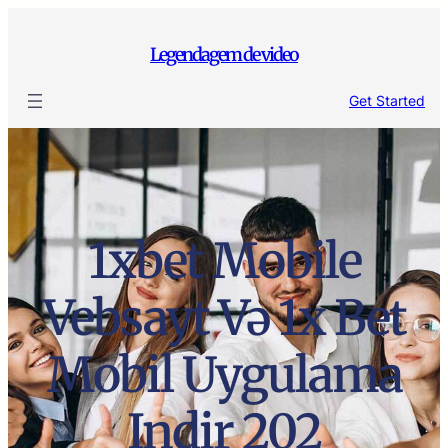
Skip
to
Legendagem de video
content
Get Started
1xbet Mobile
Vebsayt Və 1x Bet
Mobil Uygulama
Indir 202