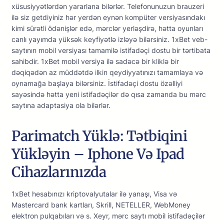
xüsusiyyətlərdən yararlana bilərlər. Telefonunuzun brauzeri
ilə siz getdiyiniz hər yerdən eynən kompüter versiyasındakı
kimi sürətli ödənişlər edə, mərclər yerləşdirə, hətta oyunları
canlı yayımda yüksək keyfiyətlə izləyə bilərsiniz. 1xBet veb-
saytının mobil versiyası tamamilə istifadəçi dostu bir tərtibata
sahibdir. 1xBet mobil versiya ilə sadəcə bir kliklə bir
dəqiqədən az müddətdə ilkin qeydiyyatınızı tamamlaya və
oynamağa başlaya bilərsiniz. İstifadəçi dostu özəlliyi
sayəsində hətta yeni istifadəçilər də qısa zamanda bu mərc
saytına adaptasiya ola bilərlər.
Parimatch Yüklə: Tətbiqini
Yükləyin – Iphone Və Ipad
Cihazlarınızda
1xBet hesabınızı kriptovalyutalar ilə yanaşı, Visa və
Mastercard bank kartları, Skrill, NETELLER, WebMoney
elektron pulqabıları və s. Xeyr, mərc saytı mobil istifadəçilər