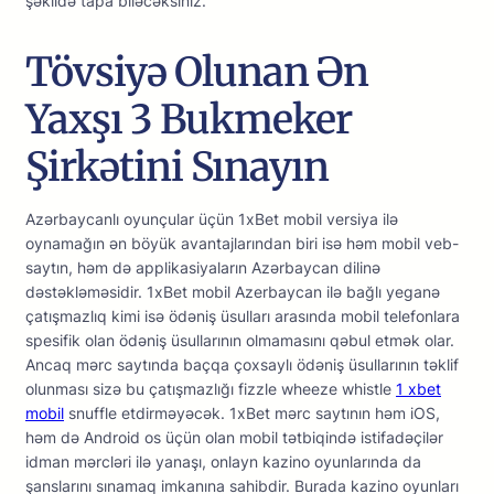
şəkildə tapa biləcəksiniz.
Tövsiyə Olunan Ən
Yaxşı 3 Bukmeker
Şirkətini Sınayın
Azərbaycanlı oyunçular üçün 1xBet mobil versiya ilə
oynamağın ən böyük avantajlarından biri isə həm mobil veb-
saytın, həm də applikasiyaların Azərbaycan dilinə
dəstəkləməsidir. 1xBet mobil Azerbaycan ilə bağlı yeganə
çatışmazlıq kimi isə ödəniş üsulları arasında mobil telefonlara
spesifik olan ödəniş üsullarının olmamasını qəbul etmək olar.
Ancaq mərc saytında baçqa çoxsaylı ödəniş üsullarının təklif
olunması sizə bu çatışmazlığı fizzle wheeze whistle
1 xbet
mobil
snuffle etdirməyəcək. 1xBet mərc saytının həm iOS,
həm də Android os üçün olan mobil tətbiqində istifadəçilər
idman mərcləri ilə yanaşı, onlayn kazino oyunlarında da
şanslarını sınamaq imkanına sahibdir. Burada kazino oyunları