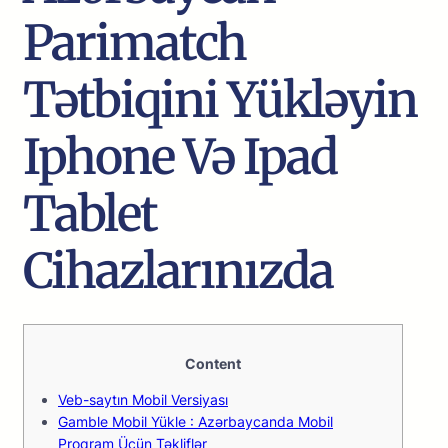
Parimatch
Tətbiqini Yükləyin
Iphone Və Ipad
Tablet
Cihazlarınızda
Content
Veb-saytın Mobil Versiyası
Gamble Mobil Yükle : Azərbaycanda Mobil
Proqram Üçün Təkliflər