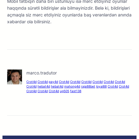
Mobil tətbiqin daha biri üstünlüyü isə mərc etdiyiniz oyunlar
haqqında sürətli bildirişlər ala bilməyinizdir. Belə ki, bildirişləri
açmaqla siz mərc etdiyiniz oyunlarda baş verənlərdən anında
xəbərdar ola bilirsiniz.
marco.tradutor
Crot4d
Crot4d
pay4d
Crot4d
Crot4d
Crot4d
Crot4d
Crot4d
Crot4d
Crot4d
hebat4d
hebat4d
mahong4d
raja88bet
loyal88
Crot4d
Crot4d
Crot4d
Crot4d
Crot4d
ug505
fast138