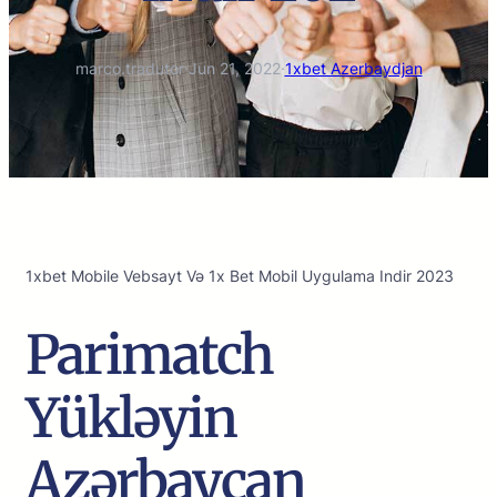
marco.tradutor
·
Jun 21, 2022
·
1xbet Azerbaydjan
1xbet Mobile Vebsayt Və 1x Bet Mobil Uygulama Indir 2023
Parimatch
Yükləyin
Azərbaycan