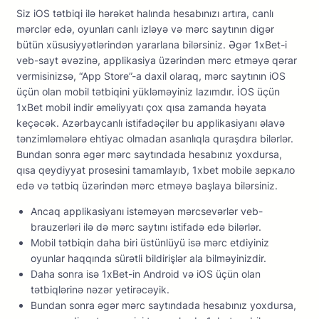
Siz iOS tətbiqi ilə hərəkət halında hesabınızı artıra, canlı
mərclər edə, oyunları canlı izləyə və mərc saytının digər
bütün xüsusiyyətlərindən yararlana bilərsiniz. Əgər 1xBet-i
veb-sayt əvəzinə, applikasiya üzərindən mərc etməyə qərar
vermisinizsə, “App Store”-a daxil olaraq, mərc saytının iOS
üçün olan mobil tətbiqini yükləməyiniz lazımdır. İOS üçün
1xBet mobil indir əməliyyatı çox qısa zamanda həyata
keçəcək. Azərbaycanlı istifadəçilər bu applikasiyanı əlavə
tənzimləmələrə ehtiyac olmadan asanlıqla quraşdıra bilərlər.
Bundan sonra əgər mərc saytındada hesabınız yoxdursa,
qısa qeydiyyat prosesini tamamlayıb, 1xbet mobile зеркало
edə və tətbiq üzərindən mərc etməyə başlaya bilərsiniz.
Ancaq applikasiyanı istəməyən mərcsevərlər veb-
brauzerləri ilə də mərc saytını istifadə edə bilərlər.
Mobil tətbiqin daha biri üstünlüyü isə mərc etdiyiniz
oyunlar haqqında sürətli bildirişlər ala bilməyinizdir.
Daha sonra isə 1xBet-in Android və iOS üçün olan
tətbiqlərinə nəzər yetirəcəyik.
Bundan sonra əgər mərc saytındada hesabınız yoxdursa,