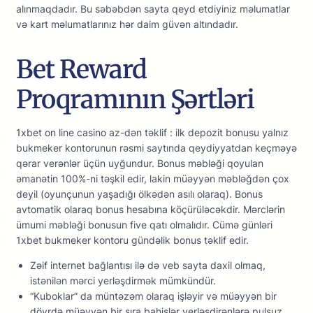
alınmaqdadır. Bu səbəbdən sayta qeyd etdiyiniz məlumatlar
və kart məlumatlarınız hər daim güvən altındadır.
Bet Reward
Proqramının Şərtləri
1xbet on line casino az-dən təklif : ilk depozit bonusu yalnız
bukmeker kontorunun rəsmi saytında qeydiyyatdan keçməyə
qərar verənlər üçün uyğundur. Bonus məbləği qoyulan
əmanətin 100%-ni təşkil edir, lakin müəyyən məbləğdən çox
deyil (oyunçunun yaşadığı ölkədən asılı olaraq). Bonus
avtomatik olaraq bonus hesabına köçürüləcəkdir. Mərclərin
ümumi məbləği bonusun five qatı olmalıdır. Cümə günləri
1xbet bukmeker kontoru gündəlik bonus təklif edir.
Zəif internet bağlantısı ilə də veb sayta daxil olmaq,
istənilən mərci yerləşdirmək mümkündür.
“Kuboklar” da müntəzəm olaraq işləyir və müəyyən bir
dövrdə müəyyən bir sıra bahislər yerləşdirənlərə pulsuz