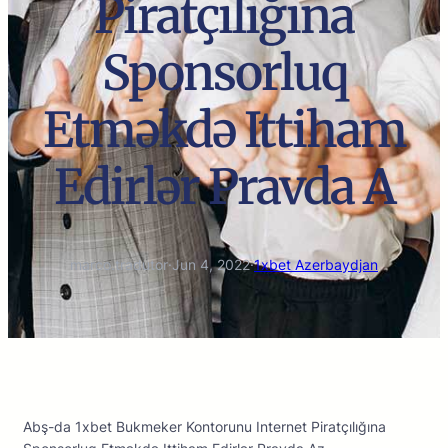
Piratçılığına
Sponsorluq
Etməkdə Ittiham
Edirlər Pravda A
marco.tradutor
·
Jun 4, 2022
·
1xbet Azerbaydjan
Abş-da 1xbet Bukmeker Kontorunu Internet Piratçılığına