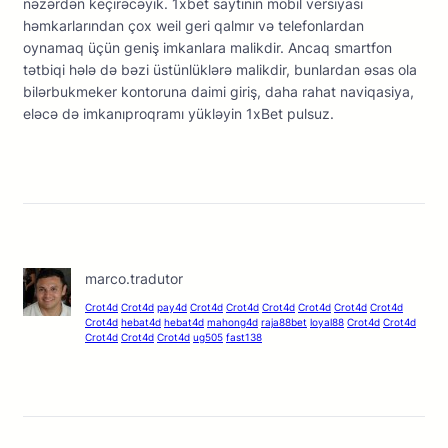
nəzərdən keçirəcəyik. 1xbet saytının mobil versiyası
həmkarlarından çox weil geri qalmır və telefonlardan
oynamaq üçün geniş imkanlara malikdir. Ancaq smartfon
tətbiqi hələ də bəzi üstünlüklərə malikdir, bunlardan əsas ola
bilərbukmeker kontoruna daimi giriş, daha rahat naviqasiya,
eləcə də imkanıproqramı yükləyin 1xBet pulsuz.
marco.tradutor
Crot4d
Crot4d
pay4d
Crot4d
Crot4d
Crot4d
Crot4d
Crot4d
Crot4d
Crot4d
hebat4d
hebat4d
mahong4d
raja88bet
loyal88
Crot4d
Crot4d
Crot4d
Crot4d
Crot4d
ug505
fast138