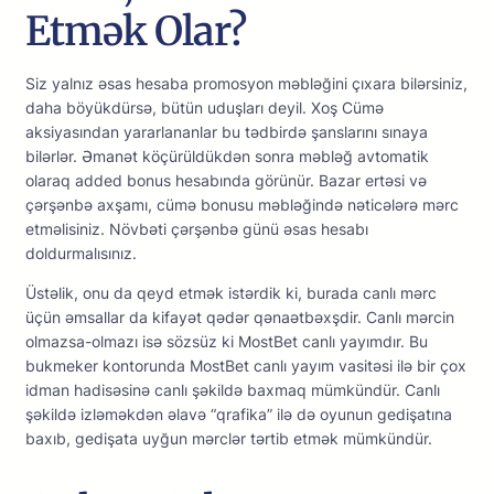
Etmək Olar?
Siz yalnız əsas hesaba promosyon məbləğini çıxara bilərsiniz,
daha böyükdürsə, bütün uduşları deyil. Xoş Cümə
aksiyasından yararlananlar bu tədbirdə şanslarını sınaya
bilərlər. Əmanət köçürüldükdən sonra məbləğ avtomatik
olaraq added bonus hesabında görünür. Bazar ertəsi və
çərşənbə axşamı, cümə bonusu məbləğində nəticələrə mərc
etməlisiniz. Növbəti çərşənbə günü əsas hesabı
doldurmalısınız.
Üstəlik, onu da qeyd etmək istərdik ki, burada canlı mərc
üçün əmsallar da kifayət qədər qənaətbəxşdir. Canlı mərcin
olmazsa-olmazı isə sözsüz ki MostBet canlı yayımdır. Bu
bukmeker kontorunda MostBet canlı yayım vasitəsi ilə bir çox
idman hadisəsinə canlı şəkildə baxmaq mümkündür. Canlı
şəkildə izləməkdən əlavə “qrafika” ilə də oyunun gedişatına
baxıb, gedişata uyğun mərclər tərtib etmək mümkündür.