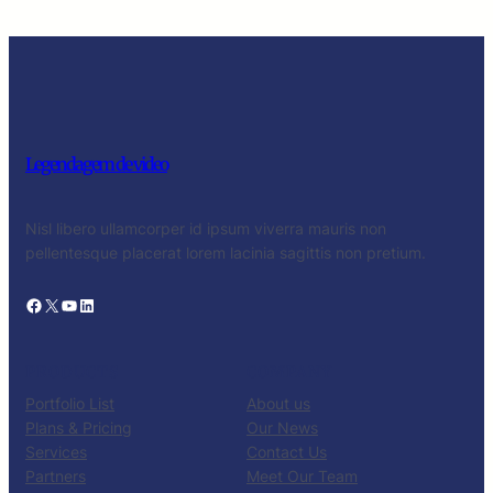
Legendagem de video
Nisl libero ullamcorper id ipsum viverra mauris non
pellentesque placerat lorem lacinia sagittis non pretium.
Facebook
X
YouTube
LinkedIn
PRODUCTS
COMPANY
Portfolio List
About us
Plans & Pricing
Our News
Services
Contact Us
Partners
Meet Our Team