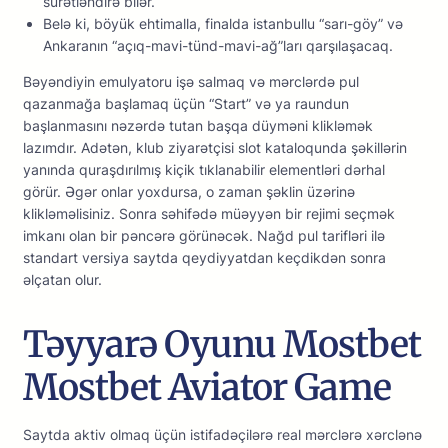
sürətləndirə bilər.
Belə ki, böyük ehtimalla, finalda istanbullu “sarı-göy” və
Ankaranın “açıq-mavi-tünd-mavi-ağ”ları qarşılaşacaq.
Bəyəndiyin emulyatoru işə salmaq və mərclərdə pul
qazanmağa başlamaq üçün “Start” və ya raundun
başlanmasını nəzərdə tutan başqa düyməni klikləmək
lazımdır. Adətən, klub ziyarətçisi slot kataloqunda şəkillərin
yanında quraşdırılmış kiçik tıklanabilir elementləri dərhal
görür. Əgər onlar yoxdursa, o zaman şəklin üzərinə
klikləməlisiniz. Sonra səhifədə müəyyən bir rejimi seçmək
imkanı olan bir pəncərə görünəcək. Nağd pul tarifləri ilə
standart versiya saytda qeydiyyatdan keçdikdən sonra
əlçatan olur.
Təyyarə Oyunu Mostbet
Mostbet Aviator Game
Saytda aktiv olmaq üçün istifadəçilərə real mərclərə xərclənə