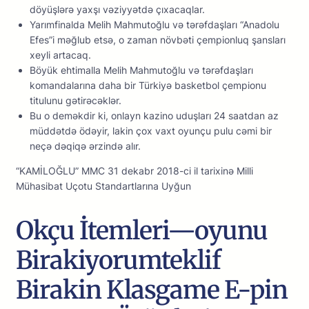
döyüşlərə yaxşı vəziyyətdə çıxacaqlar.
Yarımfinalda Melih Mahmutoğlu və tərəfdaşları “Anadolu
Efes”i məğlub etsə, o zaman növbəti çempionluq şansları
xeyli artacaq.
Böyük ehtimalla Melih Mahmutoğlu və tərəfdaşları
komandalarına daha bir Türkiyə basketbol çempionu
titulunu gətirəcəklər.
Bu o deməkdir ki, onlayn kazino uduşları 24 saatdan az
müddətdə ödəyir, lakin çox vaxt oyunçu pulu cəmi bir
neçə dəqiqə ərzində alır.
“KAMİLOĞLU” MMC 31 dekabr 2018-ci il tarixinə Milli
Mühasibat Uçotu Standartlarına Uyğun
Okçu İtemleri̇—oyunu
Birakiyorumtekli̇f
Birakin Klasgame E-pin