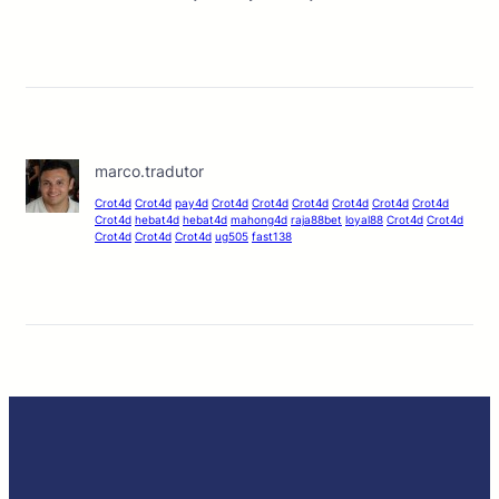
marco.tradutor
Crot4d
Crot4d
pay4d
Crot4d
Crot4d
Crot4d
Crot4d
Crot4d
Crot4d
Crot4d
hebat4d
hebat4d
mahong4d
raja88bet
loyal88
Crot4d
Crot4d
Crot4d
Crot4d
Crot4d
ug505
fast138