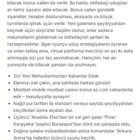
biləcək bonus xalları da verilir. Bu halda, istifadəçi uduşdan
ən təmiz qazanc əldə edəcək. Bonus xalları gündəlik
ziyarətlər, hesabın doldurulması, aksiyada və böyük
turnirlərdə iştirak üçün verilir. Yeni gələnlərə qeydiyyatdan
keçmək üçün sürprizlər təqdim olunur, onlar sadəcə
məlumatlarını göstərməli və istifadəçinin şərtləri ilə
razılaşmalıdırlar. Əgər oyunçu uduş strategiyalarını öyrənsə
və onları tətbiq etsə, virtual platforma mərcinizi ən azı iki dəfə
artırmaqla sizi çox tez sevindirəcək. Həmçinin, hər an
yanınızda ola biləcək şansları da unutmayın.
Sizi Yeni Məhsullarımızdan Xəbərdar Edək
Elanınızı irəli çəkin, ana səhifədə hərkəs görsün!
Mostbet-mobile mostbet casino bonus az.com xəbərdarlıq
edir – məsuliyyətlə oynayın!
Nağd pul tarifləri ilə standart versiya saytda qeydiyyatdan
keçdikdən sonra əlçatan olur.
Üçüncü “Anadolu Efes”dən bir xal geri qalan “Pınar
Karşıyaka” beşinci Bursaspor”dan dörd xal qabaqda oldu.
Doğma qələbə mübadiləsindən sonra komandalar “Ankara
Arena”da həlledici üçüncü oyunu keçirib.