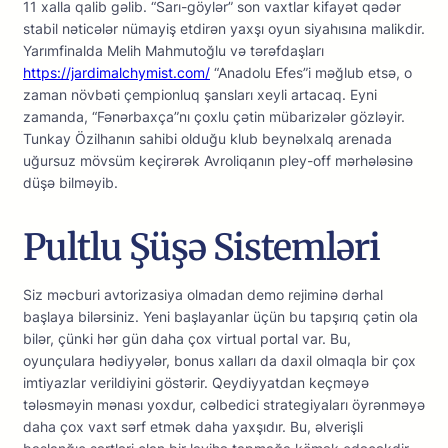
11 xalla qalib gəlib. “Sarı-göylər” son vaxtlar kifayət qədər
stabil nəticələr nümayiş etdirən yaxşı oyun siyahısına malikdir.
Yarımfinalda Melih Mahmutoğlu və tərəfdaşları
https://jardimalchymist.com/
“Anadolu Efes”i məğlub etsə, o
zaman növbəti çempionluq şansları xeyli artacaq. Eyni
zamanda, “Fənərbaxça”nı çoxlu çətin mübarizələr gözləyir.
Tunkay Özilhanın sahibi olduğu klub beynəlxalq arenada
uğursuz mövsüm keçirərək Avroliqanın pley-off mərhələsinə
düşə bilməyib.
Pultlu Şüşə Sistemləri
Siz məcburi avtorizasiya olmadan demo rejiminə dərhal
başlaya bilərsiniz. Yeni başlayanlar üçün bu tapşırıq çətin ola
bilər, çünki hər gün daha çox virtual portal var. Bu,
oyunçulara hədiyyələr, bonus xalları da daxil olmaqla bir çox
imtiyazlar verildiyini göstərir. Qeydiyyatdan keçməyə
tələsməyin mənası yoxdur, cəlbedici strategiyaları öyrənməyə
daha çox vaxt sərf etmək daha yaxşıdır. Bu, əlverişli