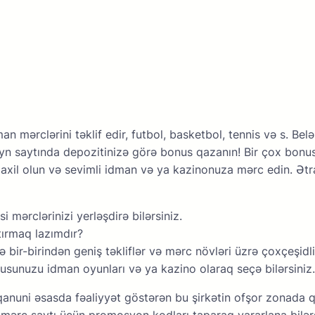
ərclərini təklif edir, futbol, ​​basketbol, ​​tennis və s. Be
ayn saytında depozitinizə görə bonus qazanın! Bir çox bonus
daxil olun və sevimli idman və ya kazinonuza mərc edin. Ət
ərclərinizi yerləşdirə bilərsiniz.
ırmaq lazımdır?
r-birindən geniş təkliflər və mərc növləri üzrə çoxçeşidlili
sunuzu idman oyunları və ya kazino olaraq seçə bilərsiniz.
anuni əsasda fəaliyyət göstərən bu şirkətin ofşor zonada
t mərc saytı üçün promosyon kodları taparaq yararlana bilərs