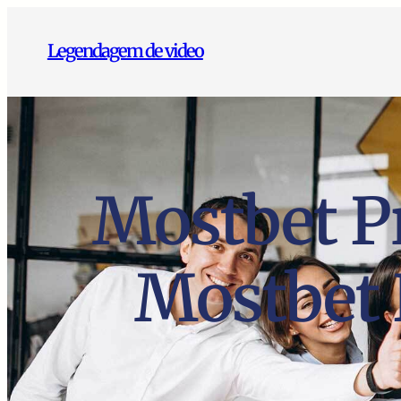
Skip
to
Legendagem de video
content
Mostbet P
Mostbet