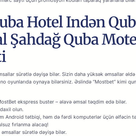
Quba Hotel Indən Qu
ral Şahdağ Quba Mot
i
əmsallar sürətlə dəyişə bilər. Sizin daha yüksək əmsallar ə
no oyunlarıda oynaya bilərsiniz. Əslində “Mostbet” kimi qu
MostBet ekspress buster – əlavə əmsal təqdim edə bilər.
axil olun.
 Android tətbiqi, həm də fərdi komputerlər üçün əlfəcin tə
lsuz fırlanma alacaq!
əmsallar sürətlə dəyişə bilər.