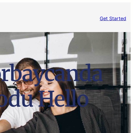
Get Started
ərbaycanda
du Hello