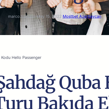
marco.tradutor
·
May 15, 2022
·
Mostbet Azerbaycan
Kodu Hello Passenger
 Şahdağ Quba 
uru Bakıda El