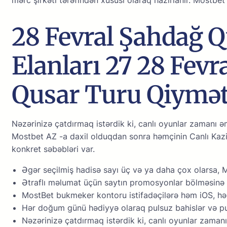
28 Fevral Şahdağ 
Elanları 27 28 Fev
Qusar Turu Qiymət
Nəzərinizə çatdırmaq istərdik ki, canlı oyunlar zamanı 
Mostbet AZ -a daxil olduqdan sonra həmçinin Canlı Kazi
konkret səbəbləri var.
Əgər seçilmiş hadisə sayı üç və ya daha çox olarsa, 
Ətraflı məlumat üçün saytın promosyonlar bölməsinə d
MostBet bukmeker kontoru istifadəçilərə həm iOS, həm
Hər doğum günü hədiyyə olaraq pulsuz bahislər və pu
Nəzərinizə çatdırmaq istərdik ki, canlı oyunlar zamanı 