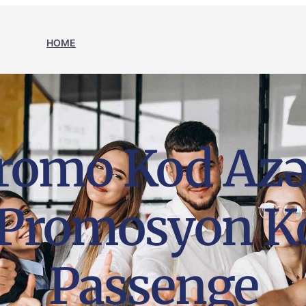
HOME
romo Kod Az
 Promosyon Ko
Passenge