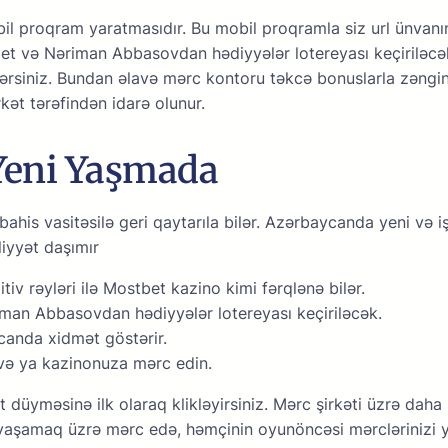
bil proqram yaratmasıdır. Bu mobil proqramla siz url ünvan
bet və Nəriman Abbasovdan hədiyyələr lotereyası keçiriləcə
lərsiniz. Bundan əlavə mərc kontoru təkcə bonuslarla zəng
rkət tərəfindən idarə olunur.
 Yeni Yaşmada
bahis vasitəsilə geri qaytarıla bilər. Azərbaycanda yeni və iş
liyyət daşımır
iv rəyləri ilə Mostbet kazino kimi fərqlənə bilər.
man Abbasovdan hədiyyələr lotereyası keçiriləcək.
canda xidmət göstərir.
 və ya kazinonuza mərc edin.
üyməsinə ilk olaraq klikləyirsiniz. Mərc şirkəti üzrə dah
yaşamaq üzrə mərc edə, həmçinin oyunöncəsi mərclərinizi yer