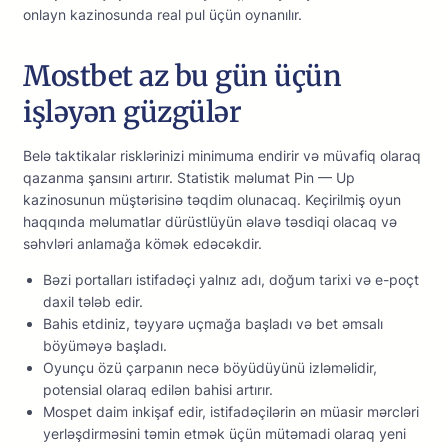
onlayn kazinosunda real pul üçün oynanılır.
Mostbet az bu gün üçün
işləyən güzgülər
Belə taktikalar risklərinizi minimuma endirir və müvafiq olaraq
qazanma şansını artırır. Statistik məlumat Pin — Up
kazinosunun müştərisinə təqdim olunacaq. Keçirilmiş oyun
haqqında məlumatlar dürüstlüyün əlavə təsdiqi olacaq və
səhvləri anlamağa kömək edəcəkdir.
Bəzi portalları istifadəçi yalnız adı, doğum tarixi və e-poçt
daxil tələb edir.
Bahis etdiniz, təyyarə uçmağa başladı və bet əmsalı
böyüməyə başladı.
Oyunçu özü çarpanın necə böyüdüyünü izləməlidir,
potensial olaraq edilən bahisi artırır.
Mospet daim inkişaf edir, istifadəçilərin ən müasir mərcləri
yerləşdirməsini təmin etmək üçün mütəmadi olaraq yeni