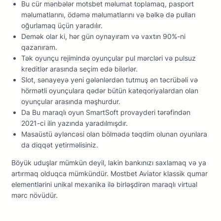
Bu cür mənbələr motsbet məlumat toplamaq, pasport
məlumatlarını, ödəmə məlumatlarını və bəlkə də pulları
oğurlamaq üçün yaradılır.
Demək olar ki, hər gün oynayıram və vaxtın 90%-ni
qazanıram.
Tək oyunçu rejimində oyunçular pul mərcləri və pulsuz
kreditlər arasında seçim edə bilərlər.
Slot, sənayeyə yeni gələnlərdən tutmuş ən təcrübəli və
hörmətli oyunçulara qədər bütün kateqoriyalardan olan
oyunçular arasında məşhurdur.
Da Bu maraqlı oyun SmartSoft provayderi tərəfindən
2021-ci ilin yazında yaradılmışdır.
Masaüstü əyləncəsi olan bölmədə təqdim olunan oyunlara
da diqqət yetirməlisiniz.
Böyük uduşlar mümkün deyil, lakin bankınızı saxlamaq və ya
artırmaq olduqca mümkündür. Mostbet Aviator klassik qumar
elementlərini unikal mexanika ilə birləşdirən maraqlı virtual
mərc növüdür.