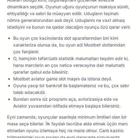
dinamikanı seçdik. Oyunun uğuru oyunçunun reaksiya sürəti,
ehtiyatlılığı və səbri ilə müəyyən edilir. Uduşların təyinatı
nömrə generatorundan asılı deyil. Uduşlarını nə vaxt almaq
istədiyini və bunun nə qədər olacağını oyunçu özü qərar verir.
Bu oyun çox kazinolarda slot aparatlarından biri kimi
xarakterizə olunsa da, bu oyun adi Mostbet slotlarından
çox fərqlənir.
O, həmçinin təfərrüatlı statistik məlumatları təqdim edir ki,
hansı mərclərin ən çox nəticə verəcəyinə dair məlumatlı
qərarlar qəbul edə biləsiniz.
Mostbet aviator game slot maşını da istisna deyil.
Oyuna yaxşı bir bankroll ilə başlamalısınız və bu, çox səbr
tələb edəcəkdir.
Bundan sonra siz proqramı aça, avtorizasiya edə və
Aviator yuvasından istifadə etməyə başlaya bilərsiniz.
Eyni zamanda, oyunçular asanlıqla minimum limitləri olan bir
masa seçə bilərlər. İlk faydalı təcrübə əldə etmək üçün mərc
etmədən oyunu izləməyə heç nə mane olmur. Canlı kazino
bölməsindəki oyun şouları da eyni dərəcədə populyardır.