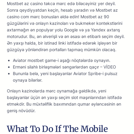
Mostbet az casino təkcə mərc edə biləcəyiniz yer deyil.
Sonra qeydiyyatdan keçin, hesab yaradın və Mostbet az
casino com mərc bonusları əldə edin! Mostbet az 90
güzgülərini və onlayn kazinoları və bukmeker kontekstlərini
axtarmağın ən populyar yolu Google və ya Yandex axtarış
motorudur. Bu, ən əlverişli və ən əsası ən etibarlı seçim deyil.
Ən yaxşı halda, bir istinad linki istifadə edərək işləyən bir
güzgüyə yönləndirən portalları tapmaq mümkün olacaq.
Aviator mostbet game-i aşağı nöqtələrdə oynayın.
Erməni silahlı birləşmələri səngərlərdən qaçır – VİDEO
Bununla belə, yeni başlayanlar Aviator Spribe-i pulsuz
oynaya bilərlər.
Onlayn kazinolarda mərc oynamağa gəldikdə, yeni
başlayanlar üçün ən yaxşı seçim slot maşınlarından istifadə
etməkdir. Bu müxtəliflik baxımından qumar əyləncəsinin ən
geniş növüdür.
What To Do If The Mobile