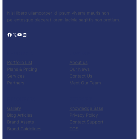
Nisl libero ullamcorper id ipsum viverra mauris non
pellentesque placerat lorem lacinia sagittis non pretium.
Facebook
X
YouTube
LinkedIn
PRODUCTS
COMPANY
Portfolio List
About us
Plans & Pricing
Our News
Services
Contact Us
Partners
Meet Our Team
RESOURCES
SUPPORT
Gallery
Knowledge Base
Blog Articles
Privacy Policy
Brand Assets
Contact Support
Brand Guidelines
TOS