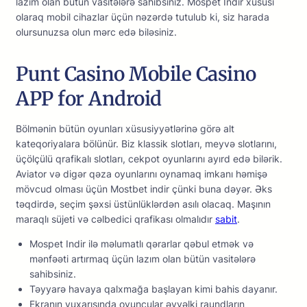
lazım olan bütün vasitələrə sahibsiniz. Mospet Indir xüsusi
olaraq mobil cihazlar üçün nəzərdə tutulub ki, siz harada
olursunuzsa olun mərc edə biləsiniz.
Punt Casino Mobile Casino
APP for Android
Bölmənin bütün oyunları xüsusiyyətlərinə görə alt
kateqoriyalara bölünür. Biz klassik slotları, meyvə slotlarını,
üçölçülü qrafikalı slotları, cekpot oyunlarını ayırd edə bilərik.
Aviator və digər qəza oyunlarını oynamaq imkanı həmişə
mövcud olması üçün Mostbet indir çünki buna dəyər. Əks
təqdirdə, seçim şəxsi üstünlüklərdən asılı olacaq. Maşının
maraqlı süjeti və cəlbedici qrafikası olmalıdır
sabit
.
Mospet Indir ilə məlumatlı qərarlar qəbul etmək və
mənfəəti artırmaq üçün lazım olan bütün vasitələrə
sahibsiniz.
Təyyarə havaya qalxmağa başlayan kimi bahis dayanır.
Ekranın yuxarısında oyunçular əvvəlki raundların