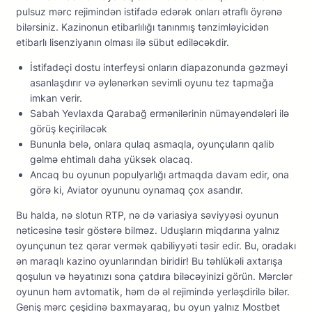
pulsuz mərc rejimindən istifadə edərək onları ətraflı öyrənə
bilərsiniz. Kazinonun etibarlılığı tanınmış tənzimləyicidən
etibarlı lisenziyanın olması ilə sübut ediləcəkdir.
İstifadəçi dostu interfeysi onların diapazonunda gəzməyi
asanlaşdırır və əylənərkən sevimli oyunu tez tapmağa
imkan verir.
Sabah Yevlaxda Qarabağ ermənilərinin nümayəndələri ilə
görüş keçiriləcək
Bununla belə, onlara qulaq asmaqla, oyunçuların qalib
gəlmə ehtimalı daha yüksək olacaq.
Ancaq bu oyunun populyarlığı artmaqda davam edir, ona
görə ki, Aviator oyununu oynamaq çox asandır.
Bu halda, nə slotun RTP, nə də variasiya səviyyəsi oyunun
nəticəsinə təsir göstərə bilməz. Uduşların miqdarına yalnız
oyunçunun tez qərar vermək qabiliyyəti təsir edir. Bu, oradakı
ən maraqlı kazino oyunlarından biridir! Bu təhlükəli axtarışa
qoşulun və həyatınızı sona çatdıra biləcəyinizi görün. Mərclər
oyunun həm avtomatik, həm də əl rejimində yerləşdirilə bilər.
Geniş mərc çeşidinə baxmayaraq, bu oyun yalnız Mostbet