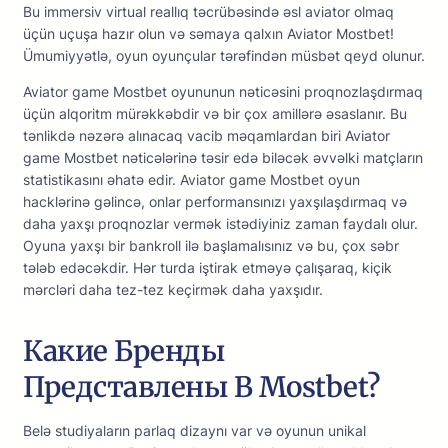
Bu immersiv virtual reallıq təcrübəsində əsl aviator olmaq
üçün uçuşa hazır olun və səmaya qalxın Aviator Mostbet!
Ümumiyyətlə, oyun oyunçular tərəfindən müsbət qeyd olunur.
Aviator game Mostbet oyununun nəticəsini proqnozlaşdırmaq
üçün alqoritm mürəkkəbdir və bir çox amillərə əsaslanır. Bu
tənlikdə nəzərə alınacaq vacib məqamlardan biri Aviator
game Mostbet nəticələrinə təsir edə biləcək əvvəlki matçların
statistikasını əhatə edir. Aviator game Mostbet oyun
hacklərinə gəlincə, onlar performansınızı yaxşılaşdırmaq və
daha yaxşı proqnozlar vermək istədiyiniz zaman faydalı olur.
Oyuna yaxşı bir bankroll ilə başlamalısınız və bu, çox səbr
tələb edəcəkdir. Hər turda iştirak etməyə çalışaraq, kiçik
mərcləri daha tez-tez keçirmək daha yaxşıdır.
Какие Бренды
Представлены В Mostbet?
Belə studiyaların parlaq dizaynı var və oyunun unikal