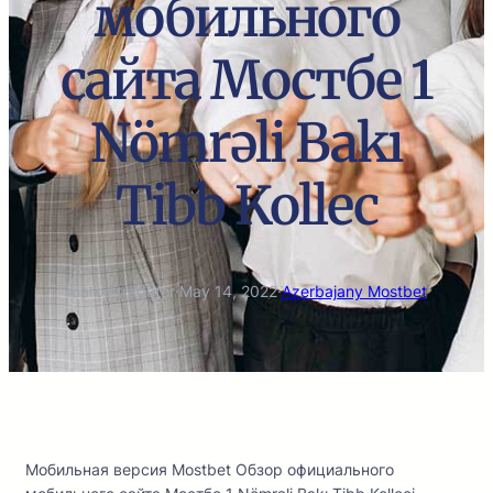
мобильного
сайта Мостбе 1
Nömrəli Bakı
Tibb Kollec
marco.tradutor
·
May 14, 2022
·
Azerbajany Mostbet
Мобильная версия Mostbet Обзор официального