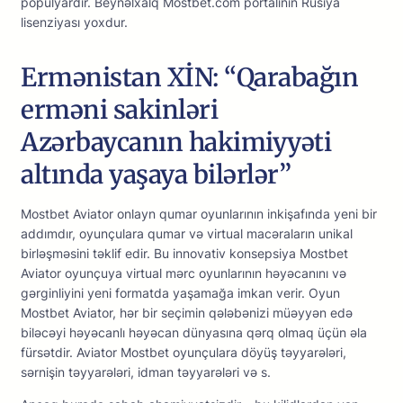
populyardır. Beynəlxalq Mostbet.com portalının Rusiya
lisenziyası yoxdur.
Ermənistan XİN: “Qarabağın
erməni sakinləri
Azərbaycanın hakimiyyəti
altında yaşaya bilərlər”
Mostbet Aviator onlayn qumar oyunlarının inkişafında yeni bir
addımdır, oyunçulara qumar və virtual macəraların unikal
birləşməsini təklif edir. Bu innovativ konsepsiya Mostbet
Aviator oyunçuya virtual mərc oyunlarının həyəcanını və
gərginliyini yeni formatda yaşamağa imkan verir. Oyun
Mostbet Aviator, hər bir seçimin qələbənizi müəyyən edə
biləcəyi həyəcanlı həyəcan dünyasına qərq olmaq üçün əla
fürsətdir. Aviator Mostbet oyunçulara döyüş təyyarələri,
sərnişin təyyarələri, idman təyyarələri və s.