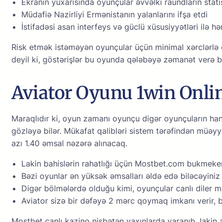
Ekranın yuxarısında oyunçular əvvəlki raundların statis
Müdafiə Nazirliyi Ermənistanın yalanlarını ifşa etdi
İstifadəsi asan interfeys və güclü xüsusiyyətləri ilə 
Risk etmək istəməyən oyunçular üçün minimal xərclərlə o
deyil ki, göstərişlər bu oyunda qələbəyə zəmanət verə b
Aviator Oyunu 1win Onli
Maraqlıdır ki, oyun zamanı oyunçu digər oyunçuların han
gözləyə bilər. Mükafat qalibləri sistem tərəfindən müəyyə
azı 1.40 əmsal nəzərə alınacaq.
Lakin bahislərin rahatlığı üçün Mostbet.com bukmeker ş
Bəzi oyunlar ən yüksək əmsalları əldə edə biləcəyiniz b
Digər bölmələrdə olduğu kimi, oyunçular canlı diler mə
Aviator sizə bir dəfəyə 2 mərc qoymaq imkanı verir, 
Mostbet canlı kazino nisbətən yaxınlarda yaranıb, lakin 