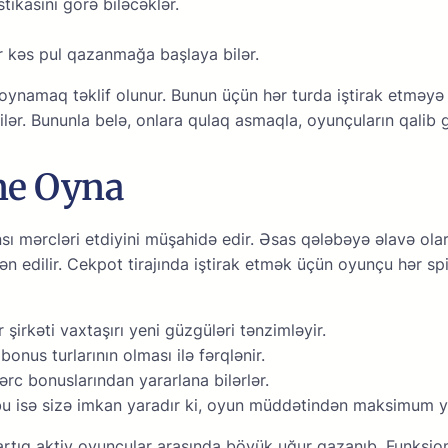
tikasını görə biləcəklər.
hər kəs pul qazanmağa başlaya bilər.
ynamaq təklif olunur. Bunun üçün hər turda iştirak etməyə 
ilər. Bununla belə, onlara qulaq asmaqla, oyunçuların qalib
ne Oyna
sı mərcləri etdiyini müşahidə edir. Əsas qələbəyə əlavə ol
n edilir. Cekpot tirajında ​​iştirak etmək üçün oyunçu hər sp
irkəti vaxtaşırı yeni güzgüləri tənzimləyir.
onus turlarının olması ilə fərqlənir.
rc bonuslarından yararlana bilərlər.
bu isə sizə imkan yaradır ki, oyun müddətindən maksimum ya
artıq aktiv oyunçular arasında böyük uğur qazanıb. Funksion