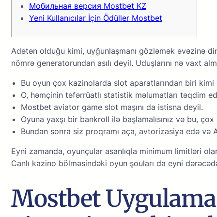
Мобильная версия Mostbet KZ
Yeni Kullanıcılar İçin Ödüller Mostbet
Adətən olduğu kimi, uyğunlaşmanı gözləmək əvəzinə dinami
nömrə generatorundan asılı deyil. Uduşlarını nə vaxt alm
Bu oyun çox kazinolarda slot aparatlarından biri kimi 
O, həmçinin təfərrüatlı statistik məlumatları təqdim ed
Mostbet aviator game slot maşını da istisna deyil.
Oyuna yaxşı bir bankroll ilə başlamalısınız və bu, çox
Bundan sonra siz proqramı aça, avtorizasiya edə və Av
Eyni zamanda, oyunçular asanlıqla minimum limitləri ol
Canlı kazino bölməsindəki oyun şouları da eyni dərəcəd
Mostbet Uygulamas