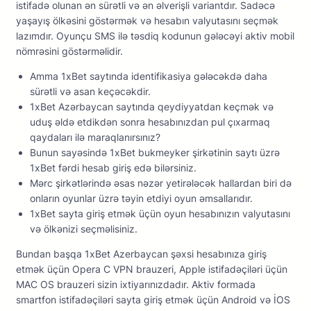
istifadə olunan ən sürətli və ən əlverişli variantdır. Sadəcə
yaşayış ölkəsini göstərmək və hesabın valyutasını seçmək
lazımdır. Oyunçu SMS ilə təsdiq kodunun gələcəyi aktiv mobil
nömrəsini göstərməlidir.
Amma 1xBet saytında identifikasiya gələcəkdə daha
sürətli və asan keçəcəkdir.
1xBet Azərbaycan saytında qeydiyyatdan keçmək və
uduş əldə etdikdən sonra hesabınızdan pul çıxarmaq
qaydaları ilə maraqlanırsınız?
Bunun sayəsində 1xBet bukmeyker şirkətinin saytı üzrə
1xBet fərdi hesab giriş edə bilərsiniz.
Mərc şirkətlərində əsas nəzər yetirələcək hallardan biri də
onların oyunlar üzrə təyin etdiyi oyun əmsallarıdır.
1xBet sayta giriş etmək üçün oyun hesabınızın valyutasını
və ölkənizi seçməlisiniz.
Bundan başqa 1xBet Azerbaycan şəxsi hesabınıza giriş
etmək üçün Opera C VPN brauzeri, Apple istifadəçiləri üçün
MAC OS brauzeri sizin ixtiyarınızdadır. Aktiv formada
smartfon istifadəçiləri sayta giriş etmək üçün Android və İOS