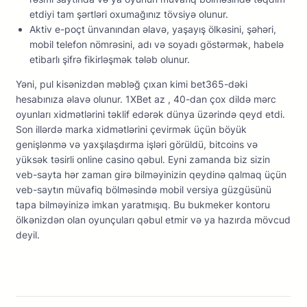
etdiyi tam şərtləri oxumağınız tövsiyə olunur.
Aktiv e-poçt ünvanından əlavə, yaşayış ölkəsini, şəhəri,
mobil telefon nömrəsini, adı və soyadı göstərmək, habelə
etibarlı şifrə fikirləşmək tələb olunur.
Yəni, pul kisənizdən məbləğ çıxan kimi bet365-dəki
hesabınıza əlavə olunur. 1XBet az , 40-dan çox dildə mərc
oyunları xidmətlərini təklif edərək dünya üzərində qeyd etdi.
Son illərdə marka xidmətlərini çevirmək üçün böyük
genişlənmə və yaxşılaşdırma işləri görüldü, bitcoins və
yüksək təsirli online casino qəbul. Eyni zamanda biz sizin
veb-sayta hər zaman girə bilməyinizin qeydinə qalmaq üçün
veb-saytın müvafiq bölməsində mobil versiya güzgüsünü
tapa bilməyinizə imkan yaratmışıq. Bu bukmeker kontoru
ölkənizdən olan oyunçuları qəbul etmir və ya hazırda mövcud
deyil.