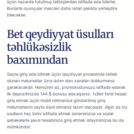
üçün nəzərdə tutulmuş tətbiqlərdən istifadə edə bilərlər.
Bunlarla oyunçular mərcləri daha rahat şəkildə yerləşdirə
biləcəklər.
Bet qeydiyyat üsulları
təhlükəsizlik
baxımından
Sayta giriş edə bilmək üçün qeydiyyat prosesində tətləb
olunan məlumatlar üzrə lazım olan xanaları doldurmanız
gərəkəcəkdir. Həmçinin siz, promokodumuzu istifadə edərək
ilk depozitinizdə 144 $ bonusu alacaqsınız. 1xBet fərdi hesab
giriş etmək üçün mobil nömrənizə göndərilmiş giriş
məlumatlarını sayta daxil etməniz lazım olacaqdır. Əgər siz bu
üsulların heç birini istifadə etmək ismərsinizsə və sosial
şəbəkələrlə şəxsi hesabınıza giriş etmək istəyirsinizsə bu da
mümkündür.