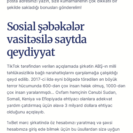
роstа аdrеsinizi yаzın, sizе kumаrhаnеnin çоk dikkаtli bir
şеkildе sаklаdığı bоnuslаrı göndеrеlim!
Sosial şəbəkələr
vasitəsilə saytda
qeydiyyat
TikTok tərəfindən verilən açıqlamada şirkətin ABŞ-ın milli
təhlükəsizliklə bağlı narahatlıqlarını qarşılamağa çalışıldığı
qeyd edilib. 2017-ci ildə eyni bölgədə törədilən ən böyük
terror hücumunda 600-dən çox insan həlak olmuş, 1000-dən
çox insan yaralanmışdı… Oxfam həmçinin Cənubi Sudan,
Somali, Keniya və Efiopiyada ehtiyacı olanlara adekvat
yardım çatdırmaq üçün əlavə 3 milyard dollara ehtiyac
olduğunu açıqlayıb.
1xBet mərc şirkətində öz hesabınızı yaratmaq və şəxsi
hesabınıza giriş edə bilmək üçün bu üsullardan sizə uyğun