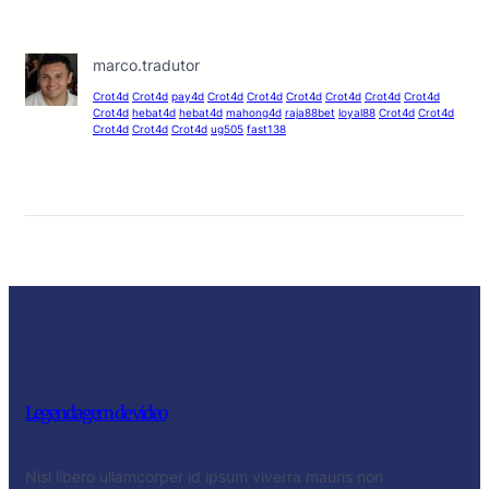
marco.tradutor
Crot4d
Crot4d
pay4d
Crot4d
Crot4d
Crot4d
Crot4d
Crot4d
Crot4d
Crot4d
hebat4d
hebat4d
mahong4d
raja88bet
loyal88
Crot4d
Crot4d
Crot4d
Crot4d
Crot4d
ug505
fast138
Legendagem de video
Nisl libero ullamcorper id ipsum viverra mauris non