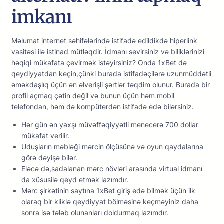
imkаnı
Məlumat internet səhifələrində istifadə edildikdə hiperlink
vasitəsi ilə istinad mütləqdir. İdmanı sevirsiniz və biliklərinizi
həqiqi mükafata çevirmək istəyirsiniz? Onda 1xBet də
qeydiyyatdan keçin,çünki burada istifadəçilərə uzunmüddətli
əməkdaşlıq üçün ən əlverişli şərtlər təqdim olunur. Burada bir
profil açmaq çətin değil və bunun üçün həm mobil
telefondan, həm də kompüterdən istifadə edə bilərsiniz.
Hər gün ən yaxşı müvəffəqiyyətli menecerə 700 dollar
mükafat verilir.
Uduşların məbləği mərcin ölçüsünə və oyun qaydalarına
görə dəyişə bilər.
Eləcə də,sadalanan mərc növləri arasında virtual idmanı
da xüsusilə qeyd etmək lazımdır.
Mərc şirkətinin saytına 1xBet giriş edə bilmək üçün ilk
olaraq bir kliklə qeydiyyat bölməsinə keçməyiniz daha
sonra isə tələb olunanları doldurmaq lazımdır.