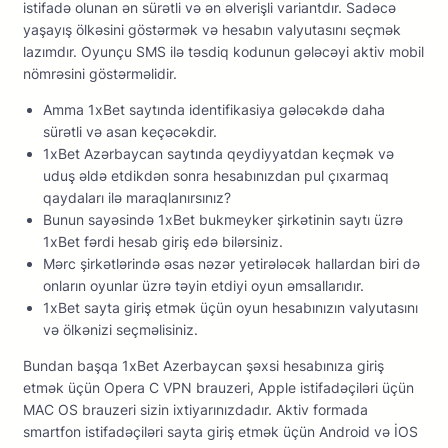
istifadə olunan ən sürətli və ən əlverişli variantdır. Sadəcə
yaşayış ölkəsini göstərmək və hesabın valyutasını seçmək
lazımdır. Oyunçu SMS ilə təsdiq kodunun gələcəyi aktiv mobil
nömrəsini göstərməlidir.
Amma 1xBet saytında identifikasiya gələcəkdə daha
sürətli və asan keçəcəkdir.
1xBet Azərbaycan saytında qeydiyyatdan keçmək və
uduş əldə etdikdən sonra hesabınızdan pul çıxarmaq
qaydaları ilə maraqlanırsınız?
Bunun sayəsində 1xBet bukmeyker şirkətinin saytı üzrə
1xBet fərdi hesab giriş edə bilərsiniz.
Mərc şirkətlərində əsas nəzər yetirələcək hallardan biri də
onların oyunlar üzrə təyin etdiyi oyun əmsallarıdır.
1xBet sayta giriş etmək üçün oyun hesabınızın valyutasını
və ölkənizi seçməlisiniz.
Bundan başqa 1xBet Azerbaycan şəxsi hesabınıza giriş
etmək üçün Opera C VPN brauzeri, Apple istifadəçiləri üçün
MAC OS brauzeri sizin ixtiyarınızdadır. Aktiv formada
smartfon istifadəçiləri sayta giriş etmək üçün Android və İOS