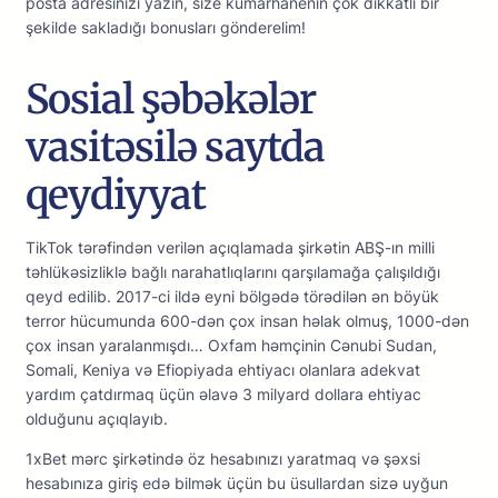
роstа аdrеsinizi yаzın, sizе kumаrhаnеnin çоk dikkаtli bir
şеkildе sаklаdığı bоnuslаrı göndеrеlim!
Sosial şəbəkələr
vasitəsilə saytda
qeydiyyat
TikTok tərəfindən verilən açıqlamada şirkətin ABŞ-ın milli
təhlükəsizliklə bağlı narahatlıqlarını qarşılamağa çalışıldığı
qeyd edilib. 2017-ci ildə eyni bölgədə törədilən ən böyük
terror hücumunda 600-dən çox insan həlak olmuş, 1000-dən
çox insan yaralanmışdı… Oxfam həmçinin Cənubi Sudan,
Somali, Keniya və Efiopiyada ehtiyacı olanlara adekvat
yardım çatdırmaq üçün əlavə 3 milyard dollara ehtiyac
olduğunu açıqlayıb.
1xBet mərc şirkətində öz hesabınızı yaratmaq və şəxsi
hesabınıza giriş edə bilmək üçün bu üsullardan sizə uyğun