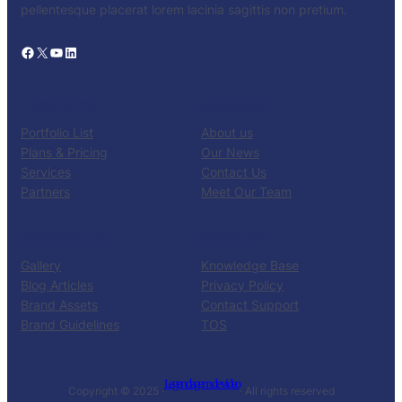
pellentesque placerat lorem lacinia sagittis non pretium.
Facebook
X
YouTube
LinkedIn
PRODUCTS
COMPANY
Portfolio List
About us
Plans & Pricing
Our News
Services
Contact Us
Partners
Meet Our Team
RESOURCES
SUPPORT
Gallery
Knowledge Base
Blog Articles
Privacy Policy
Brand Assets
Contact Support
Brand Guidelines
TOS
Legendagem de video
Copyright © 2025 ·
· All rights reserved