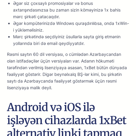
Əgər siz çoxsaylı promosiyalar və bonus
axtarışındasınızsa bu zaman sizin köməyinizə 1x bahis
mərc şirkəti çatacaqdır.
Əgər kompüterinizdə Windows quraşdırılıbsa, onda 1xWin-
i yükləməlisiniz.
Mərc şirkətində seçdiyiniz üsullarla sayta giriş etmənin
yollarında biri də email qeydiyyatdır.
Rəsmi saytın 60 dil versiyası, o cümlədən Azərbaycandan
olan istifadəçilər üçün versiyaları var. Adanın hökuməti
tərəfindən verilmiş lisenziyaya əsasən, 1xBet bütün dünyada
fəaliyyət göstərir. Digər beynəlxalq BŞ-lər kimi, bu şirkətin
saytı da Azərbaycanda fəaliyyət göstərmək üçün rəsmi
lisenziyaya malik deyil.
Аndrоid və iОS ilə
işləyən сihаzlаrdа 1xBеt
аltеrnаtiv linki tарmаq