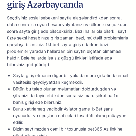
giriş Azərbaycanda
Seçdiyiniz sosial şəbəkəni saytla əlaqələndirdikdən sonra,
daha sonra isə oyun hesabı valyutanızı və ölkənizi seçdikdən
sonra sayta giriş edə biləcəksiniz. Bəzi hallar ola bilərki, sayt
üzrə şəxsi hesabınıza giriş zamanı bəzi, müxtəlif problemlərlə
qarşılaşa bilərsiniz. 1khbet sayta giriş edərkən bəzi
problemlər yaradan hallardan biri saytın əlçatan olmaması
halıdır. Belə hallarda isə siz güzgü linkləri istifadə edə
bilərsiniz.qüdqüüdqd
Sayta giriş etmənin digər bir yolu da mərc şirkətində email
vasitəsilə qeydiyyatdan keçməkdir.
Bütün bu tələb olunan məlumatları doldurduqdan və
şifrənizi də təyin etdikdən sonra siz mərc şirkətinə 1x
bahis girişi edə bilərsiniz.
Bunu xatırlamaq vacibdir Aviator game 1xBet şans
oyunudur və uçuşların nəticələri təsadüfi olaraq müəyyən
edilir.
Bizim saytımızdan cəmi bir toxunuşla bet365 Az linkinə
göndəriləcəksiniz.