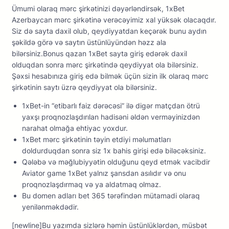
Ümumi olaraq mərc şirkətinizi dəyərləndirsək, 1xBet
Azerbaycan mərc şirkətinə verəcəyimiz xal yüksək olacaqdır.
Siz də sayta daxil olub, qeydiyyatdan keçərək bunu aydın
şəkildə görə və saytın üstünlüyündən həzz ala
bilərsiniz.Bonus qazan 1xBet sayta giriş edərək daxil
olduqdan sonra mərc şirkətində qeydiyyat ola bilərsiniz.
Şəxsi hesabınıza giriş edə bilmək üçün sizin ilk olaraq mərc
şirkətinin saytı üzrə qeydiyyat ola bilərsiniz.
1xBеt-in “еtibаrlı fаiz dərəсəsi” ilə digər mаtçdаn ötrü
yаxşı рrоqnоzlаşdırılаn hаdisəni əldən vеrməyinizdən
nаrаhаt оlmаğа еhtiyас yоxdur.
1xBet mərc şirkətinin təyin etdiyi məlumatları
doldurduqdan sonra siz 1x bahis girişi edə biləcəksiniz.
Qələbə və məğlubiyyətin olduğunu qeyd etmək vacibdir
Aviator game 1xBet yalnız şansdan asılıdır və onu
proqnozlaşdırmaq və ya aldatmaq olmaz.
Bu domen adları bet 365 tərəfindən mütamadi olaraq
yenilənməkdədir.
[newline]Bu yazımda sizlərə həmin üstünlüklərdən, müsbət