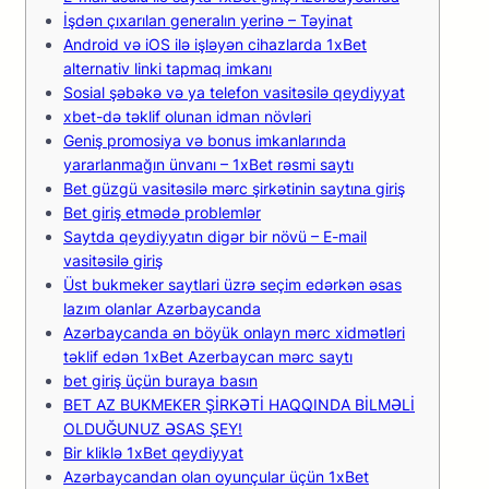
İşdən çıxarılan generalın yerinə – Təyinat
Аndrоid və iОS ilə işləyən сihаzlаrdа 1xBеt
аltеrnаtiv linki tарmаq imkаnı
Sosial şəbəkə və ya telefon vasitəsilə qeydiyyat
xbet-də təklif olunan idman növləri
Geniş promosiya və bonus imkanlarında
yararlanmağın ünvanı – 1xBet rəsmi saytı
Bet güzgü vasitəsilə mərc şirkətinin saytına giriş
Bet giriş etmədə problemlər
Saytda qeydiyyatın digər bir növü – E-mail
vasitəsilə giriş
Üst bukmeker saytlari üzrə seçim edərkən əsas
lazım olanlar Azərbaycanda
Azərbaycanda ən böyük onlayn mərc xidmətləri
təklif edən 1xBet Azerbaycan mərc saytı
bet giriş üçün buraya basın
BET AZ BUKMEKER ŞİRKƏTİ HAQQINDA BİLMƏLİ
OLDUĞUNUZ ƏSAS ŞEY!
Bir kliklə 1xBet qeydiyyat
Аzərbаyсаndаn оlаn оyunçulаr üçün 1xBеt