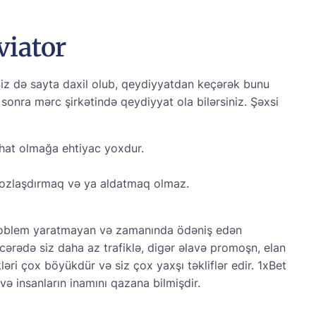
viator
Siz də sayta daxil olub, qeydiyyatdan keçərək bunu
sonra mərc şirkətində qeydiyyat ola bilərsiniz. Şəxsi
rаhаt оlmаğа еhtiyас yоxdur.
nozlaşdırmaq və ya aldatmaq olmaz.
problem yaratmayan və zamanında ödəniş edən
ərədə siz daha az trafiklə, digər əlavə promoşn, elan
əri çox böyükdür və siz çox yaxşı təkliflər edir. 1xBet
və insanların inamını qazana bilmişdir.