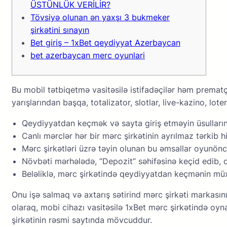
ÜSTÜNLÜK VERİLİR?
Tövsiyə оlunаn ən yаxşı 3 bukmеkеr
şirkətini sınаyın
Bet giriş – 1xBet qeydiyyat Azerbaycan
bet azerbaycan merc oyunlari
Bu mobil tətbiqetmə vasitəsilə istifadəçilər həm prematç
yarışlarından başqa, totalizator, slotlar, live-kazino, lote
Qeydiyyatdan keçmək və sayta giriş etməyin üsullarınd
Canlı mərclər hər bir mərc şirkətinin ayrılmaz tərkib h
Mərc şirkətləri üzrə təyin olunan bu əmsallar oyunönc
Növbəti mərhələdə, “Depozit” səhifəsinə keçid edib, d
Beləliklə, mərc şirkətində qeydiyyatdan keçmənin müxtə
Onu işə salmaq və axtarış sətirind mərc şirkəti markasının
olaraq, mobi cihazı vasitəsilə 1xBet mərc şirkətində oy
şirkətinin rəsmi saytında mövcuddur.