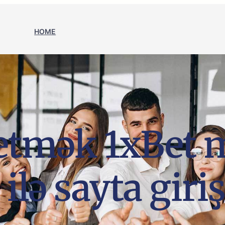
HOME
 etmək 1xBet m
 ilə sayta giri