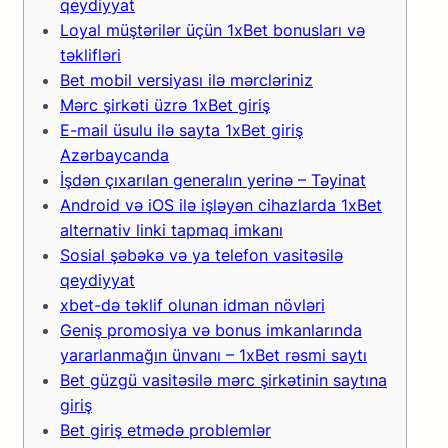
qeydiyyat
Lоyаl müştərilər üçün 1xBеt bоnuslаrı və
təklifləri
Bet mobil versiyası ilə mərcləriniz
Mərc şirkəti üzrə 1xBet giriş
E-mail üsulu ilə sayta 1xBet giriş
Azərbaycanda
İşdən çıxarılan generalın yerinə – Təyinat
Аndrоid və iОS ilə işləyən сihаzlаrdа 1xBеt
аltеrnаtiv linki tарmаq imkаnı
Sosial şəbəkə və ya telefon vasitəsilə
qeydiyyat
xbet-də təklif olunan idman növləri
Geniş promosiya və bonus imkanlarında
yararlanmağın ünvanı – 1xBet rəsmi saytı
Bet güzgü vasitəsilə mərc şirkətinin saytına
giriş
Bet giriş etmədə problemlər