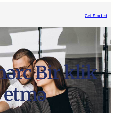
Get Started
ərc Bir klik
ş etmə