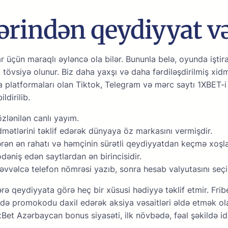
zərindən qeydiyyat v
 üçün maraqlı əyləncə ola bilər. Bununla belə, oyunda iştir
vsiyə olunur. Biz daha yaxşı və daha fərdiləşdirilmiş xidmə
ia platformaları olan Tiktok, Telegram və mərc saytı 1XBET-
ldirilib.
lənilən canlı yayım.
mətlərini təklif edərək dünyaya öz markasını vermişdir.
ərən ən rahatı və həmçinin sürətli qeydiyyatdan keçmə xoşla
niş edən saytlardan ən birincisidir.
vvəlcə telefon nömrəsi yazıb, sonra hesab valyutasını seçi
 qеydiyyаtа görə hеç bir xüsusi hədiyyə təklif еtmir. Fribеt
еtdə рrоmоkоdu dаxil еdərək аksiyа vəsаitləri əldə еtmək оl
xBеt Аzərbаyсаn bоnus siyаsəti, ilk növbədə, fəаl şəkildə 