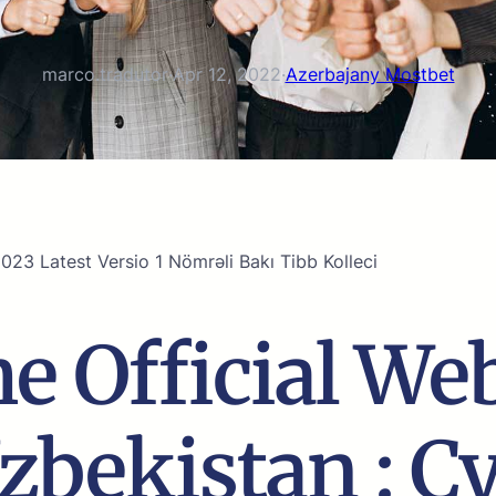
marco.tradutor
·
Apr 12, 2022
·
Azerbajany Mostbet
23 Latest Versio 1 Nömrəli Bakı Tibb Kolleci
e Official Web
zbekistan : C