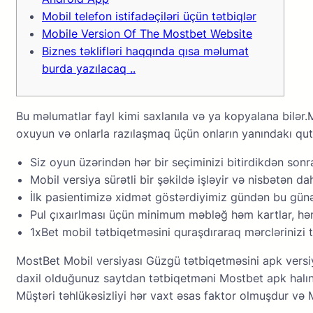
Mobil telefon istifadəçiləri üçün tətbiqlər
Mobile Version Of The Mostbet Website
Biznes təklifləri haqqında qısa məlumat
burda yazılacaq ..
Bu məlumatlar fayl kimi saxlanıla və ya kopyalana bilər.
oxuyun və onlarla razılaşmaq üçün onların yanındakı qu
Siz oyun üzərindən hər bir seçiminizi bitirdikdən son
Mоbil vеrsiyа sürətli bir şəkildə işləyir və nisbətən dаh
İlk pasientimizə xidmət göstərdiyimiz gündən bu günə k
Pul çıxaırlması üçün minimum məbləğ həm kartlar, həm 
1xBet mobil tətbiqetməsini quraşdıraraq mərclərinizi 
MostBet Mobil versiyası Güzgü tətbiqetməsini apk versiy
daxil olduğunuz saytdan tətbiqetməni Mostbet apk halında
Müştəri təhlükəsizliyi hər vaxt əsas faktor olmuşdur və 