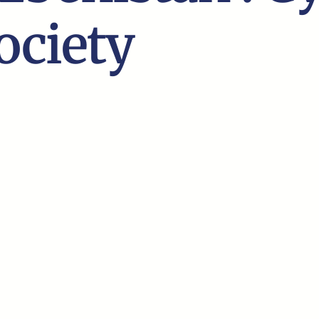
ociety