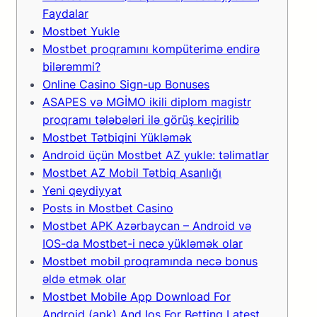
Faydalar
Mostbet Yukle
Mostbet proqramını kompüterimə endirə
bilərəmmi?
Online Casino Sign-up Bonuses
ASAPES və MGİMO ikili diplom magistr
proqramı tələbələri ilə görüş keçirilib
Mostbet Tətbiqini Yükləmək
Android üçün Mostbet AZ yukle: təlimatlar
Mostbet AZ Mobil Tətbiq Asanlığı
Yeni qeydiyyat
Posts in Mostbet Casino
Mostbet APK Azərbaycan – Android və
IOS-da Mostbet-i necə yükləmək olar
Mostbet mobil proqramında necə bonus
əldə etmək olar
Mostbet Mobile App Download For
Android (apk) And Ios For Betting Latest