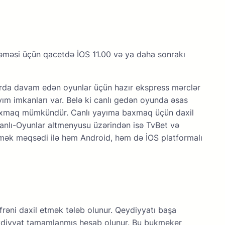
şləməsi üçün qacetdə İOS 11.00 və ya daha sonrakı
zırda davam edən oyunlar üçün hazır ekspress mərclər
yım imkanları var. Belə ki canlı gedən oyunda əsas
a baxmaq mümkündür. Canlı yayıma baxmaq üçün daxil
nlı-Oyunlar altmenyusu üzərindən isə TvBet və
n etmək məqsədi ilə həm Android, həm də İOS platformalı
ifrəni daxil etmək tələb olunur. Qeydiyyatı başa
eydiyyat tamamlanmış hesab olunur. Bu bukmeker