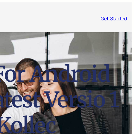
Get Started
or Android
test Versio 1
Kollec