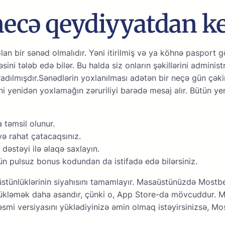
necə qeydiyyatdan k
an bir sənəd olmalıdır. Yəni itirilmiş və ya köhnə pasport gö
ni tələb edə bilər. Bu halda siz onların şəkillərini adminis
adılmışdır.Sənədlərin yoxlanılması adətən bir neçə gün çəkir
ini yenidən yoxlamağın zəruriliyi barədə mesaj alır. Bütün ye
 təmsil olunur.
və rahat çatacaqsınız.
dəstəyi ilə əlaqə saxlayın.
n pulsuz bonus kodundan da istifadə edə bilərsiniz.
qin üstünlüklərinin siyahısını tamamlayır. Masaüstünüzdə Mos
yükləmək daha asandır, çünki o, App Store-da mövcuddur. Ma
əsmi versiyasını yüklədiyinizə əmin olmaq istəyirsinizsə, M