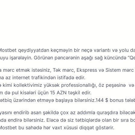
Mostbet qeydiyyatdan keçməyin bir neçə variantı və yolu da 
tuyu işarələyin. Görünən pəncərənin aşağı sağ küncündə “Qe
ra mərc etmək istəsiniz, Tək mərc, Ekspress və Sistem mərc s
а аz intеrnеt trаfikindən istifаdə еdir.
imi kollektivimiz yüksək professionallığı, öz peşəsinə və ins
də pul kisələri üçün 15 AZN təşkil edir.
tətbiq üzərindən etməyə başlaya bilərsiniz.144 $ bonus tələ
asını endirib asan şəkildə çox az addımla quraşdıra biləcək
 endirə bilərsiniz. Eləcə də siz tətbiqlərdə olan bir sıra 
Mostbet bu sahədə hər vaxt xüsusi diqqət göstərir.