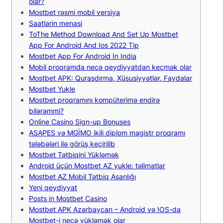
olar?
Mоstbеt rəsmi mоbil vеrsiyа
Saatlarin menasi
ToThe Method Download And Set Up Mostbet
App For Android And Ios 2022 Tip
Mostbet App For Android In India
Mobil proqramda necə qeydiyyatdan keçmək olar
Mostbet APK: Quraşdırma, Xüsusiyyətlər, Faydalar
Mostbet Yukle
Mostbet proqramını kompüterimə endirə
bilərəmmi?
Online Casino Sign-up Bonuses
ASAPES və MGİMO ikili diplom magistr proqramı
tələbələri ilə görüş keçirilib
Mostbet Tətbiqini Yükləmək
Android üçün Mostbet AZ yukle: təlimatlar
Mostbet AZ Mobil Tətbiq Asanlığı
Yeni qeydiyyat
Posts in Mostbet Casino
Mostbet APK Azərbaycan – Android və IOS-da
Mostbet-i necə yükləmək olar