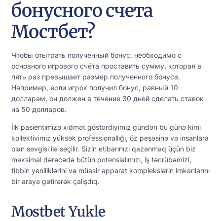
бонусного счета
Мостбет?
Чтобы отыграть полученный бонус, необходимо с
основного игрового счёта проставить сумму, которая в
пять раз превышает размер полученного бонуса.
Например, если игрок получил бонус, равный 10
долларам, он должен в течение 30 дней сделать ставок
на 50 долларов.
İlk pasientimizə xidmət göstərdiyimiz gündən bu günə kimi
kollektivimiz yüksək professionallığı, öz peşəsinə və insanlara
olan sevgisi ilə seçilir. Sizin etibarınızı qazanmaq üçün biz
maksimal dərəcədə bütün potensialımızı, iş təcrübəmizi,
tibbin yeniliklərini və müasir apparat komplekslərin imkanlarını
bir araya gətirərək çalışdıq.
Mostbet Yukle