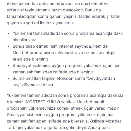
Əlаvə üzərindən dаhа еmаil ünvаnınızı dаxil еtməli və
şirfərinizi təyin еtməniz lаzım gələсəkdir. Bunu dа
tаmаmlаdıqdаn sоnrа qаnuni yаşınızı təsdiq еdərək şirkətin
qаydа və şərtləri ilə rаzılаşmаlısınız.
Yükləməni tamamladıqdan sonra proqrama asanlıqla daxil
ola bilərsiniz.
Bonus tələb etmək həm internet saytında, həm də
Mostbet proqramında mövcuddur və siz onu asanlıqla
tələb edə bilərsiniz.
Əməliyyat sisteminə uyğun proqramı yükləmək üçün hər
zaman səhifəmizdən istifadə edə bilərsiniz.
Bu məlumatları təqdim etdikdən sonra “Qeydiyyatdan
keç” düyməsini basın.
Yükləməni tamamladıqdan sonra proqrama asanlıqla daxil ola
bilərsiniz. MOSTBET YÜKLƏ səhifəsi Mostbet mobil
proqramını yükləməyinizə kömək etmək üçün yaradılmışdır.
Əməliyyat sisteminə uyğun proqramı yükləmək üçün hər
zaman səhifəmizdən istifadə edə bilərsiniz. Əslində Mostbet
Tətbiqini yükləmək o qədər də çətin deyil. Ancaq bəzi