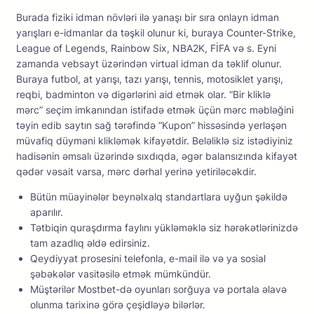
Burada fiziki idman növləri ilə yanaşı bir sıra onlayn idman
yarışları e-idmanlar da təşkil olunur ki, buraya Counter-Strike,
League of Legends, Rainbow Six, NBA2K, FİFA və s. Eyni
zamanda vebsayt üzərindən virtual idman da təklif olunur.
Buraya futbol, at yarışı, tazı yarışı, tennis, motosiklet yarışı,
reqbi, badminton və digərlərini aid etmək olar. “Bir kliklə
mərc” seçim imkanından istifadə etmək üçün mərc məbləğini
təyin edib saytın sağ tərəfində “Kupon” hissəsində yerləşən
müvafiq düyməni klikləmək kifayətdir. Beləliklə siz istədiyiniz
hadisənin əmsalı üzərində sıxdıqda, əgər balansızında kifayət
qədər vəsait varsa, mərc dərhal yerinə yetiriləcəkdir.
Bütün müayinələr beynəlxalq standartlara uyğun şəkildə
aparılır.
Tətbiqin quraşdırma faylını yükləməklə siz hərəkətlərinizdə
tam azadlıq əldə edirsiniz.
Qeydiyyat prosesini telefonla, e-mail ilə və ya sosial
şəbəkələr vasitəsilə etmək mümkündür.
Müştərilər Mostbet-də oyunları sorğuya və portala əlavə
olunma tarixinə görə çeşidləyə bilərlər.