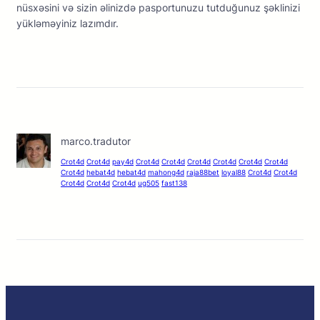
nüsxəsini və sizin əlinizdə pasportunuzu tutduğunuz şəklinizi
yükləməyiniz lazımdır.
marco.tradutor
Crot4d
Crot4d
pay4d
Crot4d
Crot4d
Crot4d
Crot4d
Crot4d
Crot4d
Crot4d
hebat4d
hebat4d
mahong4d
raja88bet
loyal88
Crot4d
Crot4d
Crot4d
Crot4d
Crot4d
ug505
fast138