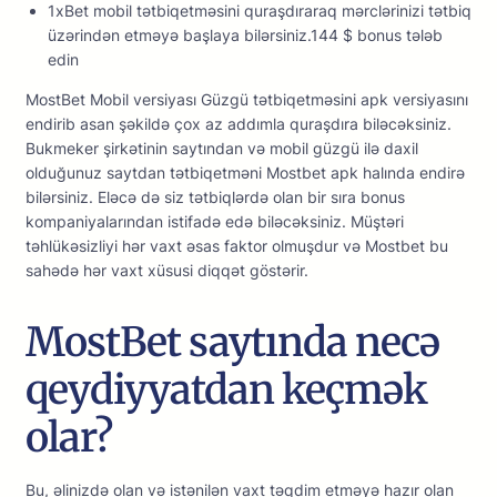
1xBet mobil tətbiqetməsini quraşdıraraq mərclərinizi tətbiq
üzərindən etməyə başlaya bilərsiniz.144 $ bonus tələb
edin
MostBet Mobil versiyası Güzgü tətbiqetməsini apk versiyasını
endirib asan şəkildə çox az addımla quraşdıra biləcəksiniz.
Bukmeker şirkətinin saytından və mobil güzgü ilə daxil
olduğunuz saytdan tətbiqetməni Mostbet apk halında endirə
bilərsiniz. Eləcə də siz tətbiqlərdə olan bir sıra bonus
kompaniyalarından istifadə edə biləcəksiniz. Müştəri
təhlükəsizliyi hər vaxt əsas faktor olmuşdur və Mostbet bu
sahədə hər vaxt xüsusi diqqət göstərir.
MostBet saytında necə
qeydiyyatdan keçmək
olar?
Bu, əlinizdə olan və istənilən vaxt təqdim etməyə hazır olan