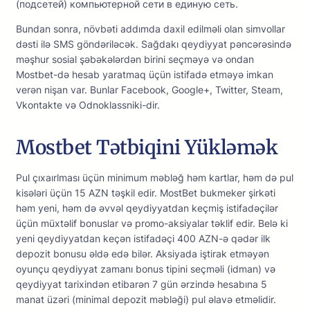
(подсетей) компьютерной сети в единую сеть.
Bundan sonra, növbəti addımda daxil edilməli olan simvollar
dəsti ilə SMS göndəriləcək. Sağdakı qeydiyyat pəncərəsində
məşhur sosial şəbəkələrdən birini seçməyə və ondan
Mostbet-də hesab yaratmaq üçün istifadə etməyə imkan
verən nişan var. Bunlar Facebook, Google+, Twitter, Steam,
Vkontakte və Odnoklassniki-dir.
Mostbet Tətbiqini Yükləmək
Pul çıxaırlması üçün minimum məbləğ həm kartlar, həm də pul
kisələri üçün 15 AZN təşkil edir. MostBet bukmeker şirkəti
həm yeni, həm də əvvəl qeydiyyatdan keçmiş istifadəçilər
üçün müxtəlif bonuslar və promo-aksiyalar təklif edir. Belə ki
yeni qeydiyyatdan keçən istifadəçi 400 AZN-ə qədər ilk
depozit bonusu əldə edə bilər. Aksiyada iştirak etməyən
oyunçu qeydiyyat zamanı bonus tipini seçməli (idman) və
qeydiyyat tarixindən etibarən 7 gün ərzində hesabına 5
manat üzəri (minimal depozit məbləği) pul əlavə etməlidir.